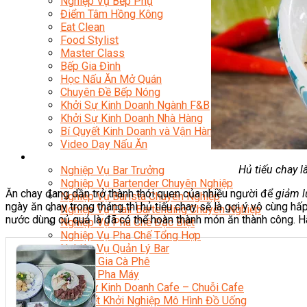
Nghiệp Vụ Bếp Phụ
Điểm Tâm Hồng Kông
Eat Clean
Food Stylist
Master Class
Bếp Gia Đình
Học Nấu Ăn Mở Quán
Chuyên Đề Bếp Nóng
Khởi Sự Kinh Doanh Ngành F&B
Khởi Sự Kinh Doanh Nhà Hàng
Bí Quyết Kinh Doanh và Vận Hành Mô Hình Ẩm Thực
Video Dạy Nấu Ăn
Pha Chế
Hủ tiếu chay
Nghiệp Vụ Bar Trưởng
Nghiệp Vụ Bartender Chuyên Nghiệp
Ăn chay đang dần trở thành thói quen của nhiều người để
giảm l
Nghiệp Vụ Barista Chuyên Nghiệp
ngày ăn chay trong tháng thì hủ tiếu chay sẽ là gợi ý vô cùng hấ
Nghiệp Vụ Flair Bartending Chuyên Nghiệp
nước dùng củ quả là đã có thể hoàn thành món ăn thành công. 
Nghiệp Vụ Pha Chế Đặc Biệt
Nghiệp Vụ Pha Chế Tổng Hợp
Nghiệp Vụ Quản Lý Bar
Chuyên Gia Cà Phê
Cà Phê Pha Máy
Khởi Sự Kinh Doanh Cafe – Chuỗi Cafe
Bí Quyết Khởi Nghiệp Mô Hình Đồ Uống