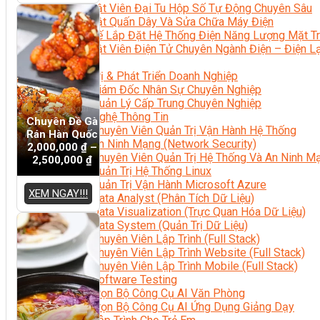
Kỹ Thuật Viên Đại Tu Hộp Số Tự Động Chuyên Sâu
Kỹ Thuật Quấn Dây Và Sửa Chữa Máy Điện
Thiết Kế Lắp Đặt Hệ Thống Điện Năng Lượng Mặt Tr
Kỹ Thuật Viên Điện Tử Chuyên Ngành Điện – Điện 
Ngành Khác
Quản Trị & Phát Triển Doanh Nghiệp
Giám Đốc Nhân Sự Chuyên Nghiệp
Quản Lý Cấp Trung Chuyên Nghiệp
Công Nghệ Thông Tin
Chuyên Đề Gà
Chuyên Viên Quản Trị Vận Hành Hệ Thống
Rán Hàn Quốc
An Ninh Mạng (Network Security)
2,000,000
₫
–
Chuyên Viên Quản Trị Hệ Thống Và An Ninh M
2,500,000
₫
Quản Trị Hệ Thống Linux
Quản Trị Vận Hành Microsoft Azure
XEM NGAY!!!
Data Analyst (Phân Tích Dữ Liệu)
Data Visualization (Trực Quan Hóa Dữ Liệu)
Data System (Quản Trị Dữ Liệu)
Chuyên Viên Lập Trình (Full Stack)
Chuyên Viên Lập Trình Website (Full Stack)
Chuyên Viên Lập Trình Mobile (Full Stack)
Software Testing
Trọn Bộ Công Cụ AI Văn Phòng
Trọn Bộ Công Cụ AI Ứng Dụng Giảng Dạy