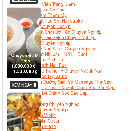
Chuyên Viên Trang Điểm
Trang Điểm Cô Dâu
Phun Xăm Thẩm Mỹ
Kỹ Thuật Tạo Sợi Hairstroke
Barber Chuyên Nghiệp
Kỹ Thuật Chải Bới Tóc Chuyên Nghiệp
Quản Lý Hair Salon Chuyên Nghiệp
Nối Mi Chuyên Nghiệp
Quản Lý Nail Salon Chuyên Nghiệp
Kỹ Thuật Nhuộm – Uốn – Duỗi
Chuyên Đề Mì
Nail Salon Định Cư
Trộn
Kinh Doanh Nail Box
1,000,000
₫
–
Train The Trainer – Chuyên Ngành Nail
1,500,000
₫
Chăm Sóc Mẹ Và Bé
Gội Đầu Dưỡng Sinh Và Massage Thư Giãn
XEM NGAY!!!
Marketing Online Ngành Chăm Sóc Sắc Đẹp
Chuyên Đề Chăm Sóc Sắc Đẹp
Âm Nhạc
Nhạc Công Chuyên Nghiệp
Ca Sĩ Chuyên Nghiệp
Học Đàn Violin
Học Violin Cover
Học Đàn Piano