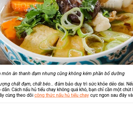
 là món ăn thanh đạm nhưng cũng không kém phần bổ dưỡng
ượng chất đạm, chất béo…
đảm bảo duy trì sức khỏe dẻo dai. Nếu
p dẫn. Cách nấu hủ tiếu chay không quá khó, bạn chỉ cần một chút 
Hãy cùng theo dõi
công thức nấu hủ tiếu chay
cực ngon sau đây và 