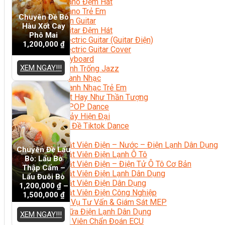
Học Piano Đệm Hát
Học Piano Trẻ Em
Chuyên Đề Bò
Học Đàn Guitar
Hàu Xốt Cay
Học Guitar Đệm Hát
Phô Mai
Học Electric Guitar (Guitar Điện)
1,200,000
₫
Học Electric Guitar Cover
Học Keyboard
XEM NGAY!!!
Học Đánh Trống Jazz
Học Thanh Nhạc
Học Thanh Nhạc Trẻ Em
Học Hát Hay Như Thần Tượng
Học K-POP Dance
Học Nhảy Hiện Đại
Chuyên Đề Tiktok Dance
Kỹ Thuật – Công Nghệ
Kỹ Thuật Viên Điện – Nước – Điện Lạnh Dân Dụng
Chuyên Đề Lẩu
Kỹ Thuật Viên Điện Lạnh Ô Tô
Bò: Lẩu Bò
Kỹ Thuật Viên Điện – Điện Tử Ô Tô Cơ Bản
Thập Cẩm –
Kỹ Thuật Viên Điện Lạnh Dân Dụng
Lẩu Đuôi Bò
Kỹ Thuật Viên Điện Dân Dụng
1,200,000
₫
–
Kỹ Thuật Viên Điện Công Nghiệp
1,500,000
₫
Nghiệp Vụ Tư Vấn & Giám Sát MEP
Sửa Chữa Điện Lạnh Dân Dụng
XEM NGAY!!!
Chuyên Viên Chẩn Đoán ECU