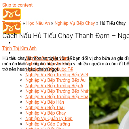
Skip to content
Trang chủ
»
Học Nấu Ăn
»
Nghiệp Vụ Bếp Chay
»
Hủ Tiếu Chay
Cách Nấu Hủ Tiếu Chay Thanh Đạm – Ngon
Trịnh Thị Kim Ánh
Đầu Bếp
Hủ tiếu chay là món ăn tuyệt vời để bạn đổi vị cho bữa ăn gia 
Bếp Trưởng Điều Hành
món ăn không chỉ phù hợp với khẩu vị nhiều người mà còn rất bổ
Nghiệp Vụ Bếp Trưởng
trở nên hoàn hảo, thanh ngọt.
Nghiệp Vụ Bếp Quốc Tế
Nghiệp Vụ Bếp Trưởng Bếp Việt
Nghiệp Vụ Bếp Trưởng Bếp Âu
Nghiệp Vụ Bếp Trưởng Bếp Á
Nghiệp Vụ Bếp Trưởng Bếp Nhật
Nghiệp Vụ Bếp Trưởng Bếp Hoa
Nghiệp Vụ Bếp Hàn
Nghiệp Vụ Bếp Thái
Nghiệp Vụ Bếp Chay
Nghiệp Vụ Quản Lý Bếp
Nghiệp Vụ Cấp Dưỡng