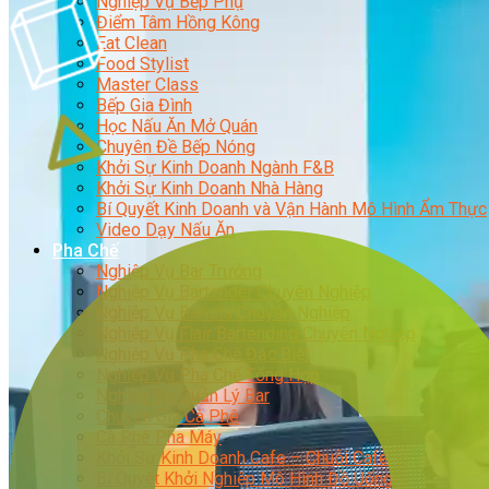
Nghiệp Vụ Bếp Phụ
Điểm Tâm Hồng Kông
Eat Clean
Food Stylist
Master Class
Bếp Gia Đình
Học Nấu Ăn Mở Quán
Chuyên Đề Bếp Nóng
Khởi Sự Kinh Doanh Ngành F&B
Khởi Sự Kinh Doanh Nhà Hàng
Bí Quyết Kinh Doanh và Vận Hành Mô Hình Ẩm Thực
Video Dạy Nấu Ăn
Pha Chế
Nghiệp Vụ Bar Trưởng
Nghiệp Vụ Bartender Chuyên Nghiệp
Nghiệp Vụ Barista Chuyên Nghiệp
Nghiệp Vụ Flair Bartending Chuyên Nghiệp
Nghiệp Vụ Pha Chế Đặc Biệt
Nghiệp Vụ Pha Chế Tổng Hợp
Nghiệp Vụ Quản Lý Bar
Chuyên Gia Cà Phê
Cà Phê Pha Máy
Khởi Sự Kinh Doanh Cafe – Chuỗi Cafe
Bí Quyết Khởi Nghiệp Mô Hình Đồ Uống