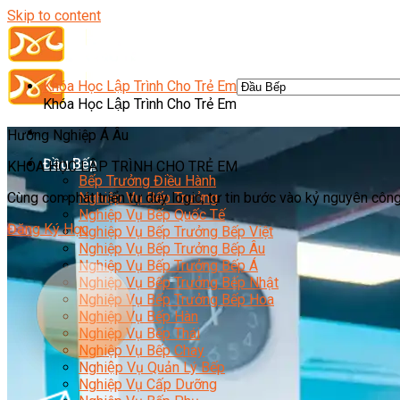
Skip to content
Khóa Học Lập Trình Cho Trẻ Em
Khóa Học Lập Trình Cho Trẻ Em
Hướng Nghiệp Á Âu
Đầu Bếp
KHÓA HỌC LẬP TRÌNH CHO TRẺ EM
Bếp Trưởng Điều Hành
Cùng con phát triển tư duy logic, tự tin bước vào kỷ nguyên cô
Nghiệp Vụ Bếp Trưởng
Nghiệp Vụ Bếp Quốc Tế
Đăng Ký Học
Nghiệp Vụ Bếp Trưởng Bếp Việt
Nghiệp Vụ Bếp Trưởng Bếp Âu
Nghiệp Vụ Bếp Trưởng Bếp Á
Nghiệp Vụ Bếp Trưởng Bếp Nhật
Nghiệp Vụ Bếp Trưởng Bếp Hoa
Nghiệp Vụ Bếp Hàn
Nghiệp Vụ Bếp Thái
Nghiệp Vụ Bếp Chay
Nghiệp Vụ Quản Lý Bếp
Nghiệp Vụ Cấp Dưỡng