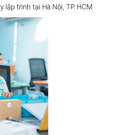
ạy lập trình tại Hà Nội, TP. HCM
AirBnB
 Trên Shopee