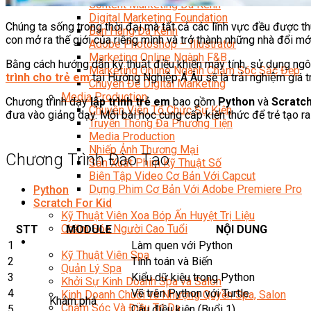
Content Marketing Đa Kênh
Digital Marketing Foundation
Chúng ta sống trong thời đại mà tất cả các lĩnh vực đều được t
Bán Hàng Đa Kênh
con mở ra thế giới của riêng mình và trở thành những nhà đổi mơ
Adobe Photoshop – Illustrator
Marketing Online Ngành F&B
Bằng cách hướng dẫn kỹ thuật điều khiển máy tính, sử dụng ngô
Marketing Online Ngành Chăm Sóc Sắc Đẹp
trình cho trẻ em
tại Hướng Nghiệp Á Âu sẽ là trải nghiệm giá
Chuyên Đề Digital Marketing
Media Production
Chương trình dạy
lập trình trẻ em
bao gồm
Python
và
Scratc
Chuyên Viên Tổ Chức Sự Kiện
đưa vào giảng dạy. Mỗi bài học cung cấp kiến thức để trẻ tạo ra
Truyền Thông Đa Phương Tiện
Media Production
Nhiếp Ảnh Thương Mại
Chương Trình Đào Tạo
Sản Xuất Phim Kỹ Thuật Số
Biên Tập Video Cơ Bản Với Capcut
Dựng Phim Cơ Bản Với Adobe Premiere Pro
Python
Sức Khỏe
Scratch For Kid
Kỹ Thuật Viên Xoa Bóp Ấn Huyệt Trị Liệu
Chăm Sóc Người Cao Tuổi
STT
MODULE
NỘI DUNG
Sắc Đẹp
1
Làm quen với Python
Kỹ Thuật Viên Spa
2
Tính toán và Biến
Quản Lý Spa
3
Kiểu dữ kiệu trong Python
Khởi Sự Kinh Doanh Spa và Salon
4
Vẽ trên Python với Turtle
Kinh Doanh Chuỗi và Nhượng Quyền Spa, Salon
Khám phá
Chăm Sóc Và Điều Trị Da
5
Câu điều kiện (Buổi 1)