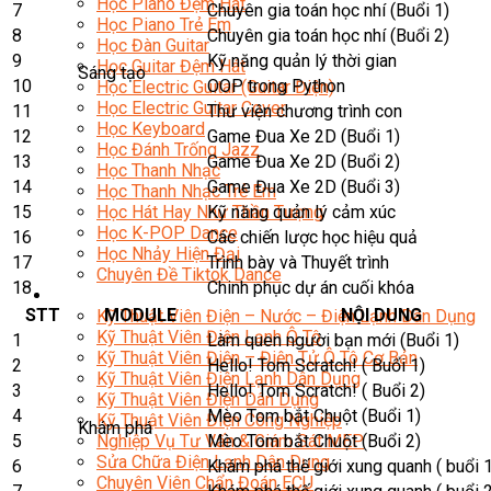
Học Piano Đệm Hát
7
Chuyên gia toán học nhí (Buổi 1)
Học Piano Trẻ Em
8
Chuyên gia toán học nhí (Buổi 2)
Học Đàn Guitar
9
Kỹ năng quản lý thời gian
Học Guitar Đệm Hát
Sáng tạo
10
OOP trong Python
Học Electric Guitar (Guitar Điện)
Học Electric Guitar Cover
11
Thư viện chương trình con
Học Keyboard
12
Game Đua Xe 2D (Buổi 1)
Học Đánh Trống Jazz
13
Game Đua Xe 2D (Buổi 2)
Học Thanh Nhạc
14
Game Đua Xe 2D (Buổi 3)
Học Thanh Nhạc Trẻ Em
15
Kỹ năng quản lý cảm xúc
Học Hát Hay Như Thần Tượng
Học K-POP Dance
16
Các chiến lược học hiệu quả
Học Nhảy Hiện Đại
17
Trình bày và Thuyết trình
Chuyên Đề Tiktok Dance
18
Chinh phục dự án cuối khóa
Kỹ Thuật – Công Nghệ
STT
MODULE
NỘI DUNG
Kỹ Thuật Viên Điện – Nước – Điện Lạnh Dân Dụng
Kỹ Thuật Viên Điện Lạnh Ô Tô
1
Làm quen người bạn mới (Buổi 1)
Kỹ Thuật Viên Điện – Điện Tử Ô Tô Cơ Bản
2
Hello! Tom Scratch! ( Buổi 1)
Kỹ Thuật Viên Điện Lạnh Dân Dụng
3
Hello! Tom Scratch! ( Buổi 2)
Kỹ Thuật Viên Điện Dân Dụng
4
Mèo Tom bắt Chuột (Buổi 1)
Kỹ Thuật Viên Điện Công Nghiệp
Khám phá
5
Mèo Tom bắt Chuột (Buổi 2)
Nghiệp Vụ Tư Vấn & Giám Sát MEP
Sửa Chữa Điện Lạnh Dân Dụng
6
Khám phá thế giới xung quanh ( buổi 1
Chuyên Viên Chẩn Đoán ECU