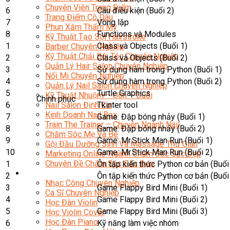
Chuyên Viên Trang Điểm
6
Câu điều kiện (Buổi 2)
Trang Điểm Cô Dâu
7
Vòng lặp
Phun Xăm Thẩm Mỹ
8
Functions và Modules
Kỹ Thuật Tạo Sợi Hairstroke
1
Class và Objects (Buổi 1)
Barber Chuyên Nghiệp
Kỹ Thuật Chải Bới Tóc Chuyên Nghiệp
2
Class và Objects (Buổi 2)
Quản Lý Hair Salon Chuyên Nghiệp
3
Sử dụng hàm trong Python (Buổi 1)
Nối Mi Chuyên Nghiệp
4
Sử dụng hàm trong Python (Buổi 2)
Quản Lý Nail Salon Chuyên Nghiệp
5
Turtle Graphics
Kỹ Thuật Nhuộm – Uốn – Duỗi
Chinh phục
6
Tkinter tool
Nail Salon Định Cư
Kinh Doanh Nail Box
7
Game: Đập bóng nhảy (Buổi 1)
Train The Trainer – Chuyên Ngành Nail
8
Game: Đập bóng nhảy (Buổi 2)
Chăm Sóc Mẹ Và Bé
9
Game: Mr.Stick Man Run (Buổi 1)
Gội Đầu Dưỡng Sinh Và Massage Thư Giãn
10
Game: Mr.Stick Man Run (Buổi 2)
Marketing Online Ngành Chăm Sóc Sắc Đẹp
Chuyên Đề Chăm Sóc Sắc Đẹp
1
Ôn tập kiến thức Python cơ bản (Buổi
Âm Nhạc
2
Ôn tập kiến thức Python cơ bản (Buổi
Nhạc Công Chuyên Nghiệp
3
Game Flappy Bird Mini (Buổi 1)
Ca Sĩ Chuyên Nghiệp
4
Game Flappy Bird Mini (Buổi 2)
Học Đàn Violin
5
Game Flappy Bird Mini (Buổi 3)
Học Violin Cover
Học Đàn Piano
6
Kỹ năng làm việc nhóm