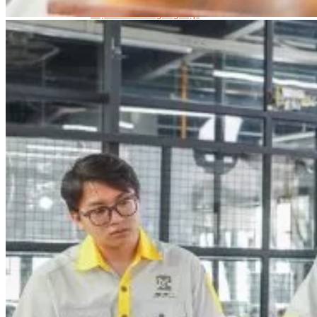
Trại Hè Hướng Nghiệp
Chuyên Đề Á Âu Kitchen For Kid & Teen
Chuyên Đề Kỹ Năng Sống
Khóa Học Nấu Ăn Cho Bé
Hội Họa Thiếu Nhi
Digital Art For Kids
Khóa Học Thiết Kế Truyện Tranh Ai
Khóa Học Họa Sĩ Ai
Khóa Học Biên Tập Video Với Ai
Mc Nhí
Kỳ Thủ Cờ Vua
Lập Trình Cho Trẻ Em
Robotic trẻ em
Piano Trẻ Em
Thanh Nhạc Trẻ Em
Sơ Cấp Cứu Cho Trẻ Em
Toán Tư Duy
Bếp Gia Đình
Trung Cấp CET
Kỹ Thuật Chế Biến Món Ăn
Kỹ Thuật Làm Bánh
Kỹ Thuật Pha Chế Đồ Uống
Quản Trị Khách Sạn