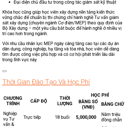
Đại diện chủ đầu tư trong công tác giám sát kỹ thuật
Khóa học cũng giúp học viên xây dựng nền tảng kiến thức
vững chắc để chuẩn bị thi chứng chỉ hành nghề Tư vấn giám
sát xây dựng (chuyên ngành Cơ điện/MEP) theo quy định của
Bộ Xây dựng – một yêu cầu bắt buộc để hành nghề ở nhiều vị
trí cao hơn trong ngành.
Với nhu cầu nhân lực MEP ngày càng tăng cao tại các dự án
dân dụng, công nghiệp, hạ tầng và tòa nhà, học viên dễ dàng
tìm được công việc phù hợp và có cơ hội phát triển lâu dài
trong lĩnh vực này.
Thời Gian Đào Tạo Và Học Phí
HỌC PHÍ
CHƯƠNG
THỜI
CẤP ĐỘ
BẰNG SỐ
TRÌNH
LƯỢNG
BẰNG CHỮ
(VNĐ)
Nghiệp
Năm triệu
Trực tiếp
18 buổi
5,000,000
vụ Tư
đồng chẵn
vấn &