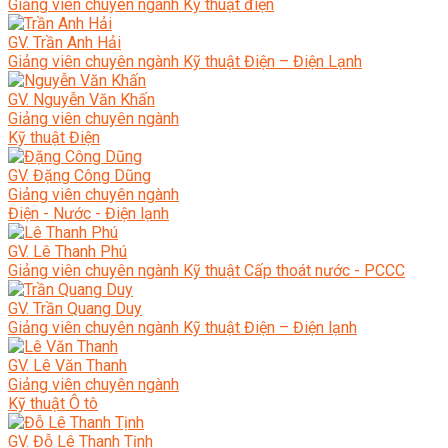
Giảng viên chuyên ngành Kỹ thuật điện
GV. Trần Anh Hải
Giảng viên chuyên ngành Kỹ thuật Điện – Điện Lạnh
GV. Nguyễn Văn Khấn
Giảng viên chuyên ngành
Kỹ thuật Điện
GV. Đặng Công Dũng
Giảng viên chuyên ngành
Điện - Nước - Điện lạnh
GV. Lê Thanh Phú
Giảng viên chuyên ngành Kỹ thuật Cấp thoát nước - PCCC
GV. Trần Quang Duy
Giảng viên chuyên ngành Kỹ thuật Điện – Điện lạnh
GV. Lê Văn Thanh
Giảng viên chuyên ngành
Kỹ thuật Ô tô
GV. Đỗ Lê Thanh Tịnh