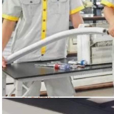
Quản Lý Kinh Doanh Nhà Hàng Và Dịch Vụ Ăn Uống
Hướng Dẫn Du Lịch
Quản Trị Lữ Hành
Marketing
Tạo Mẫu Và Chăm Sóc Sắc Đẹp
Truyền Thông Đa Phương Tiện
Công Nghệ Thông Tin
An Ninh Mạng
Thiết Kế Đồ Họa
Âm Nhạc
Điện Công Nghiệp Và Dân Dụng
Văn Hóa Phổ Thông
Nâng Cao Năng Lực Tiếng Anh – Chuẩn TOEIC
Tin Tức
HỌC BỔNG 2026
Học kỹ năng
Đào Tạo Nghề
Hoạt Động
Văn Hóa Ẩm Thực Việt Nam
Sự Kiện Hướng Nghiệp Á Âu
Siêu Thị ĐVP Market