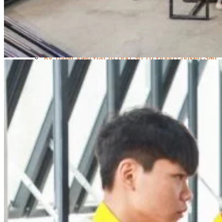
Kỹ Thuật Viên Điện Lạnh Dân Dụng
Kỹ Thuật Viên Điện Dân Dụng
Kỹ Thuật Viên Điện Công Nghiệp
Nghiệp Vụ Tư Vấn & Giám Sát MEP
Sửa Chữa Điện Lạnh Dân Dụng
Chuyên Viên Chẩn Đoán ECU
Kỹ Thuật Viên Đại Tu Hộp Số Tự Động Chuyên Sâu
Kỹ Thuật Quấn Dây Và Sửa Chữa Máy Điện
Thiết Kế Lắp Đặt Hệ Thống Điện Năng Lượng Mặt
Trời
Kỹ Thuật Viên Điện Tử Chuyên Ngành Điện – Điện
Lạnh Dân Dụng
Ngành Khác
Quản Trị & Phát Triển Doanh Nghiệp
Giám Đốc Nhân Sự Chuyên Nghiệp
Quản Lý Cấp Trung Chuyên Nghiệp
Công Nghệ Thông Tin
Chuyên Viên Quản Trị Vận Hành Hệ Thống
An Ninh Mạng (Network Security)
Chuyên Viên Quản Trị Hệ Thống Và An Ninh
Mạng
Quản Trị Hệ Thống Linux
Quản Trị Vận Hành Microsoft Azure
Data Analyst (Phân Tích Dữ Liệu)