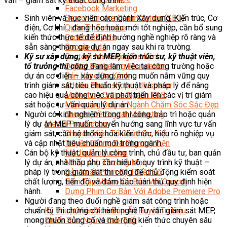
vấn – giám sát kỹ thuật công trình.
Facebook Marketing
Sinh viên và học viên các ngành Xây dựng, Kiến trúc, Cơ
Search Engine Optimization (SEO)
điện, Cơ khí… đang học hoặc mới tốt nghiệp, cần bổ sung
Quản Trị Fanpage
kiến thức thực tế để định hướng nghề nghiệp rõ ràng và
Facebook Ads
sẵn sàng tham gia dự án ngay sau khi ra trường.
Google Ads
Kỹ sư xây dựng, kỹ sư MEP, kiến trúc sư, kỹ thuật viên,
Content Marketing Đa Kênh
tổ trưởng thi công
đang làm việc tại công trường hoặc
Digital Marketing Foundation
dự án cơ điện – xây dựng, mong muốn nắm vững quy
Bán Hàng Đa Kênh
trình giám sát, tiêu chuẩn kỹ thuật và pháp lý để nâng
Adobe Photoshop – Illustrator
cao hiệu quả công việc và phát triển lên các vị trí giám
Marketing Online Ngành F&B
sát hoặc tư vấn quản lý dự án.
Marketing Online Ngành Chăm Sóc Sắc Đẹp
Người có kinh nghiệm trong thi công, bảo trì hoặc quản
Chuyên Đề Digital Marketing
lý dự án MEP muốn chuyển hướng sang lĩnh vực tư vấn
Media Production
giám sát, cần hệ thống hóa kiến thức, hiểu rõ nghiệp vụ
Chuyên Viên Tổ Chức Sự Kiện
và cập nhật tiêu chuẩn mới trong ngành.
Truyền Thông Đa Phương Tiện
Cán bộ kỹ thuật, quản lý công trình, chủ đầu tư, ban quản
Media Production
lý dự án, nhà thầu phụ cần hiểu rõ quy trình kỹ thuật –
Nhiếp Ảnh Thương Mại
pháp lý trong giám sát thi công để chủ động kiểm soát
Sản Xuất Phim Kỹ Thuật Số
chất lượng, tiến độ và đảm bảo tuân thủ quy định hiện
Biên Tập Video Cơ Bản Với Capcut
hành.
Dựng Phim Cơ Bản Với Adobe Premiere Pro
Người đang theo đuổi nghề giám sát công trình hoặc
Sức Khỏe
chuẩn bị thi chứng chỉ hành nghề Tư vấn giám sát MEP,
Kỹ Thuật Viên Xoa Bóp Ấn Huyệt Trị Liệu
mong muốn củng cố và mở rộng kiến thức chuyên sâu
Chăm Sóc Người Cao Tuổi