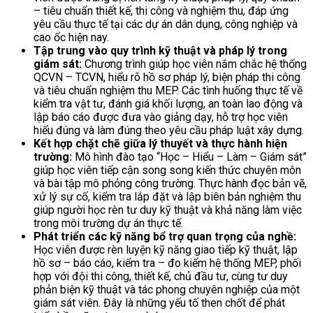
– tiêu chuẩn thiết kế, thi công và nghiệm thu, đáp ứng
yêu cầu thực tế tại các dự án dân dụng, công nghiệp và
cao ốc hiện nay.
Tập trung vào quy trình kỹ thuật và pháp lý trong
giám sát:
Chương trình giúp học viên nắm chắc hệ thống
QCVN – TCVN, hiểu rõ hồ sơ pháp lý, biện pháp thi công
và tiêu chuẩn nghiệm thu MEP. Các tình huống thực tế về
kiểm tra vật tư, đánh giá khối lượng, an toàn lao động và
lập báo cáo được đưa vào giảng dạy, hỗ trợ học viên
hiểu đúng và làm đúng theo yêu cầu pháp luật xây dựng.
Kết hợp chặt chẽ giữa lý thuyết và thực hành hiện
trường:
Mô hình đào tạo “Học – Hiểu – Làm – Giám sát”
giúp học viên tiếp cận song song kiến thức chuyên môn
và bài tập mô phỏng công trường. Thực hành đọc bản vẽ,
xử lý sự cố, kiểm tra lắp đặt và lập biên bản nghiệm thu
giúp người học rèn tư duy kỹ thuật và khả năng làm việc
trong môi trường dự án thực tế.
Phát triển các kỹ năng bổ trợ quan trọng của nghề:
Học viên được rèn luyện kỹ năng giao tiếp kỹ thuật, lập
hồ sơ – báo cáo, kiểm tra – đo kiểm hệ thống MEP, phối
hợp với đội thi công, thiết kế, chủ đầu tư, cùng tư duy
phản biện kỹ thuật và tác phong chuyên nghiệp của một
giám sát viên. Đây là những yếu tố then chốt để phát