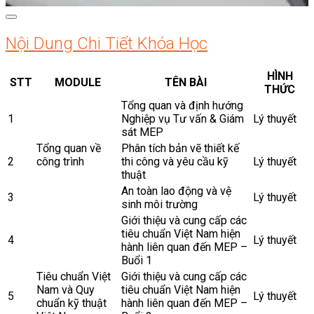
Nội Dung Chi Tiết Khóa Học
HÌNH
STT
MODULE
TÊN BÀI
THỨC
Tổng quan và định hướng
1
Nghiệp vụ Tư vấn & Giám
Lý thuyết
sát MEP
Tổng quan về
Phân tích bản vẽ thiết kế
2
công trình
thi công và yêu cầu kỹ
Lý thuyết
thuật
An toàn lao động và vệ
3
Lý thuyết
sinh môi trường
Giới thiệu và cung cấp các
tiêu chuẩn Việt Nam hiện
4
Lý thuyết
hành liên quan đến MEP –
Buổi 1
Tiêu chuẩn Việt
Giới thiệu và cung cấp các
Nam và Quy
tiêu chuẩn Việt Nam hiện
5
Lý thuyết
chuẩn kỹ thuật
hành liên quan đến MEP –