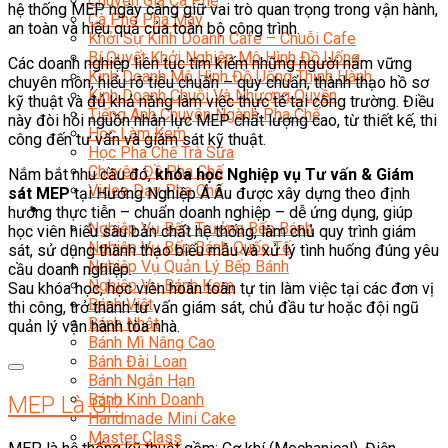
Chuyên Gia Cà Phê
hệ thống MEP ngày càng giữ vai trò quan trọng trong vận hành,
Cà Phê Pha Máy
an toàn và hiệu quả của toàn bộ công trình.
Khởi Sự Kinh Doanh Cafe – Chuỗi Cafe
Bí Quyết Khởi Nghiệp Mô Hình Đồ Uống
Các doanh nghiệp liên tục tìm kiếm những người nắm vững
Kinh Doanh Mô Hình Đồ Uống Thịnh Hành
chuyên môn, hiểu rõ tiêu chuẩn – quy chuẩn, thành thạo hồ sơ
Kinh Doanh Chuỗi Và Nhượng Quyền
kỹ thuật và đủ khả năng làm việc thực tế tại công trường. Điều
Tiếng Anh Chuyên Ngành Pha Chế
này đòi hỏi nguồn nhân lực MEP chất lượng cao, từ thiết kế, thi
Học Làm Kem
công đến tư vấn và giám sát kỹ thuật.
Học Pha Chế Trà Sữa
Chuyên Đề Pha Chế
Nắm bắt nhu cầu đó,
khóa học Nghiệp vụ Tư vấn & Giám
Video Dạy Pha Chế
sát MEP
tại Hướng Nghiệp Á Âu được xây dựng theo định
Làm Bánh
hướng thực tiễn – chuẩn doanh nghiệp – dễ ứng dụng, giúp
Nghiệp Vụ Bếp Trưởng Bếp Bánh
học viên hiểu sâu bản chất hệ thống, làm chủ quy trình giám
Nghiệp Vụ Bếp Bánh Quốc Tế
sát, sử dụng thành thạo biểu mẫu và xử lý tình huống đúng yêu
Nghiệp Vụ Quản Lý Bếp Bánh
cầu doanh nghiệp.
Nghiệp Vụ Bánh Kem
Sau khóa học, học viên hoàn toàn tự tin làm việc tại các đơn vị
Bánh Việt
thi công, trở thành tư vấn giám sát, chủ đầu tư hoặc đội ngũ
Bánh Nhật
quản lý vận hành tòa nhà.
Bánh Mì Nâng Cao
Bánh Đài Loan
Bánh Ngắn Hạn
Bánh Kinh Doanh
MEP Là Gì?
Handmade Mini Cake
Master Class