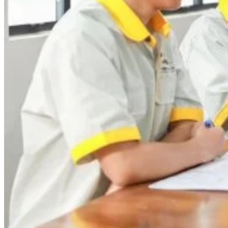
Data Visualization (Trực Quan Hóa Dữ Liệu)
Data System (Quản Trị Dữ Liệu)
Chuyên Viên Lập Trình (Full Stack)
Chuyên Viên Lập Trình Website (Full Stack)
Chuyên Viên Lập Trình Mobile (Full Stack)
Software Testing
Trọn Bộ Công Cụ AI Văn Phòng
Trọn Bộ Công Cụ AI Ứng Dụng Giảng Dạy
Lập Trình Cho Trẻ Em
Tin Học Ứng Dụng
Thiết Kế (Design)
Thiết Kế Đồ Họa Chuyên Nghiệp
Chuyên Viên Thiết Kế Nội Thất
3D Game Art & Design
Mỹ Thuật Đa Phương Tiện
3D Animation
Mỹ Thuật Số – Digital Art
Motion Graphics Basic
Adobe Photoshop – Illustrator
Hội Họa Thiếu Nhi
Digital Art For Kids
Venus Academy
Sunny STEAM Academy
Trại Hè Kỹ Năng