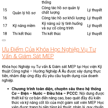
thống
Công tác hồ sơ quản lý
15
Lý thuyết
chất lượng
Quản lý hồ sơ
16
Công tác hồ sơ khối lượng
Lý thuyết
Kỹ năng xử lý tình huống
17
Kỹ năng mềm
Lý thuyết
và sự cố công trình
18
Thi kết thúc
Thi kết thúc
Lý thuyết
Ưu Điểm Của Khóa Học Nghiệp Vụ Tư
Vấn & Giám Sát MEP
Khóa học Nghiệp vụ Tư vấn & Giám sát MEP tại Học viện Kỹ
thuật Công nghệ – Hướng Nghiệp Á Âu được xây dựng thực
tiễn, nhằm đáp ứng đầy đủ yêu cầu tuyển dụng của doanh
nghiệp.
Chương trình toàn diện, chuyên sâu theo hệ thống
Cơ – Điện – Nước – Điều hòa – PCCC:
Nội dung được
thiết kế từ cơ bản đến nâng cao, bao quát đầy đủ kiến
thức và kỹ năng cốt lõi của một giám sát viên MEP. Học
viên được trang bị nền tảng kỹ thuật, pháp lý, quy chuẩn