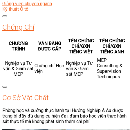
Giảng viên chuyên ngành
Kỹ thuật Ô tô
Chứng Chỉ
TÊN CHỨNG
TÊN CHỨNG
CHƯƠNG
VĂN BẰNG
CHỈ/GXN
CHỈ/GXN
TRÌNH
ĐƯỢC CẤP
TIẾNG VIỆT
TIẾNG ANH
MEP
Nghiệp vụ Tư
Nghiệp vụ Tư
Chứng chỉ Học
Consulting &
vấn & Giám sát
vấn & Giám
viện
Supervision
MEP
sát MEP
Techniques
Cơ Sở Vật Chất
Phòng học và xưởng thực hành tại Hướng Nghiệp Á Âu được
trang bị đầy đủ dụng cụ hiện đại, đảm bảo học viên thực hành
sát thực tế mà không phát sinh thêm chi phí.