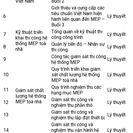
Việt Nam
Buổi 2
Giới thiệu và cung cấp các
tiêu chuẩn Việt Nam hiện
6
Lý thuyết
hành liên quan đến MEP –
Buổi 3
Tổng quan về kỹ thuật thi
Kỹ thuật triển
7
Lý thuyết
công công trình
khai thi công hệ
thống MEP toà
Quản lý tiến độ – Nhân sự
8
Lý thuyết
nhà
thi công
Công tác giám sát thi công
9
Lý thuyết
hệ thống MEP
Quy trình triển khai giám
10
sát chất lượng hệ thống
Lý thuyết
MEP toà nhà
Quy trình nghiệm thu các
11
Lý thuyết
Giám sát chất
hạng mục MEP
lượng hệ thống
Giám sát thi công và
MEP toà nhà
12
Lý thuyết
nghiệm thu phần thô
Giám sát thi công và
13
Lý thuyết
nghiệm thu lắp đặt thiết bị
Giám sát thi công và
14
nghiệm thu vận hành hệ
Lý thuyết