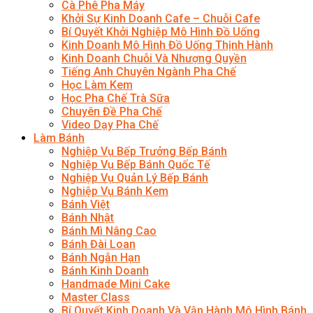
Cà Phê Pha Máy
Khởi Sự Kinh Doanh Cafe – Chuỗi Cafe
Bí Quyết Khởi Nghiệp Mô Hình Đồ Uống
Kinh Doanh Mô Hình Đồ Uống Thịnh Hành
Kinh Doanh Chuỗi Và Nhượng Quyền
Tiếng Anh Chuyên Ngành Pha Chế
Học Làm Kem
Học Pha Chế Trà Sữa
Chuyên Đề Pha Chế
Video Dạy Pha Chế
Làm Bánh
Nghiệp Vụ Bếp Trưởng Bếp Bánh
Nghiệp Vụ Bếp Bánh Quốc Tế
Nghiệp Vụ Quản Lý Bếp Bánh
Nghiệp Vụ Bánh Kem
Bánh Việt
Bánh Nhật
Bánh Mì Nâng Cao
Bánh Đài Loan
Bánh Ngắn Hạn
Bánh Kinh Doanh
Handmade Mini Cake
Master Class
Bí Quyết Kinh Doanh Và Vận Hành Mô Hình Bánh