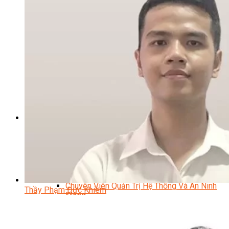
Kỹ Thuật Viên Điện Lạnh Dân Dụng
Kỹ Thuật Viên Điện Dân Dụng
Kỹ Thuật Viên Điện Công Nghiệp
Nghiệp Vụ Tư Vấn & Giám Sát MEP
Sửa Chữa Điện Lạnh Dân Dụng
Chuyên Viên Chẩn Đoán ECU
Kỹ Thuật Viên Đại Tu Hộp Số Tự Động Chuyên Sâu
Kỹ Thuật Quấn Dây Và Sửa Chữa Máy Điện
Thiết Kế Lắp Đặt Hệ Thống Điện Năng Lượng Mặt
Trời
Kỹ Thuật Viên Điện Tử Chuyên Ngành Điện – Điện
Lạnh Dân Dụng
Ngành Khác
Quản Trị & Phát Triển Doanh Nghiệp
Giám Đốc Nhân Sự Chuyên Nghiệp
Quản Lý Cấp Trung Chuyên Nghiệp
Công Nghệ Thông Tin
Chuyên Viên Quản Trị Vận Hành Hệ Thống
An Ninh Mạng (Network Security)
Chuyên Viên Quản Trị Hệ Thống Và An Ninh
Thầy Phạm Đức Khiêm
Mạng
Quản Trị Hệ Thống Linux
Quản Trị Vận Hành Microsoft Azure
Data Analyst (Phân Tích Dữ Liệu)