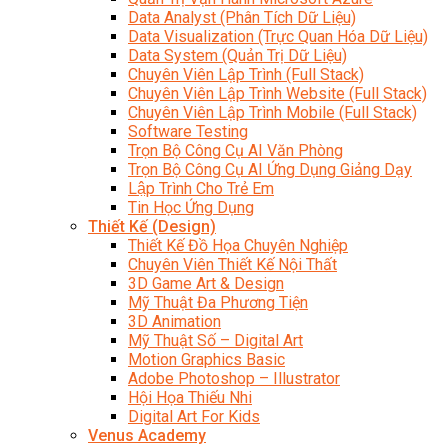
Data Analyst (Phân Tích Dữ Liệu)
Data Visualization (Trực Quan Hóa Dữ Liệu)
Data System (Quản Trị Dữ Liệu)
Chuyên Viên Lập Trình (Full Stack)
Chuyên Viên Lập Trình Website (Full Stack)
Chuyên Viên Lập Trình Mobile (Full Stack)
Software Testing
Trọn Bộ Công Cụ AI Văn Phòng
Trọn Bộ Công Cụ AI Ứng Dụng Giảng Dạy
Lập Trình Cho Trẻ Em
Tin Học Ứng Dụng
Thiết Kế (Design)
Thiết Kế Đồ Họa Chuyên Nghiệp
Chuyên Viên Thiết Kế Nội Thất
3D Game Art & Design
Mỹ Thuật Đa Phương Tiện
3D Animation
Mỹ Thuật Số – Digital Art
Motion Graphics Basic
Adobe Photoshop – Illustrator
Hội Họa Thiếu Nhi
Digital Art For Kids
Venus Academy