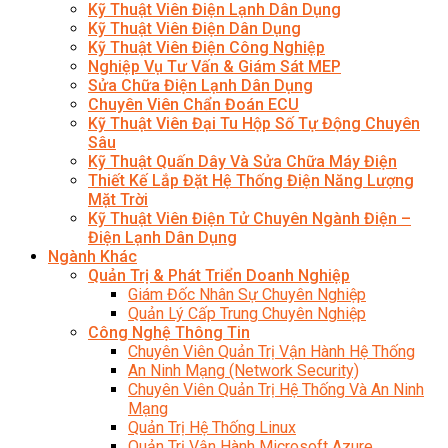
Kỹ Thuật Viên Điện Lạnh Dân Dụng
Kỹ Thuật Viên Điện Dân Dụng
Kỹ Thuật Viên Điện Công Nghiệp
Nghiệp Vụ Tư Vấn & Giám Sát MEP
Sửa Chữa Điện Lạnh Dân Dụng
Chuyên Viên Chẩn Đoán ECU
Kỹ Thuật Viên Đại Tu Hộp Số Tự Động Chuyên
Sâu
Kỹ Thuật Quấn Dây Và Sửa Chữa Máy Điện
Thiết Kế Lắp Đặt Hệ Thống Điện Năng Lượng
Mặt Trời
Kỹ Thuật Viên Điện Tử Chuyên Ngành Điện –
Điện Lạnh Dân Dụng
Ngành Khác
Quản Trị & Phát Triển Doanh Nghiệp
Giám Đốc Nhân Sự Chuyên Nghiệp
Quản Lý Cấp Trung Chuyên Nghiệp
Công Nghệ Thông Tin
Chuyên Viên Quản Trị Vận Hành Hệ Thống
An Ninh Mạng (Network Security)
Chuyên Viên Quản Trị Hệ Thống Và An Ninh
Mạng
Quản Trị Hệ Thống Linux
Quản Trị Vận Hành Microsoft Azure