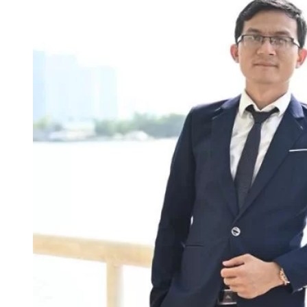
Data Visualization (Trực Quan Hóa Dữ Liệu)
Data System (Quản Trị Dữ Liệu)
Chuyên Viên Lập Trình (Full Stack)
Chuyên Viên Lập Trình Website (Full Stack)
Chuyên Viên Lập Trình Mobile (Full Stack)
Software Testing
Trọn Bộ Công Cụ AI Văn Phòng
Trọn Bộ Công Cụ AI Ứng Dụng Giảng Dạy
Lập Trình Cho Trẻ Em
Tin Học Ứng Dụng
Thiết Kế (Design)
Thiết Kế Đồ Họa Chuyên Nghiệp
Chuyên Viên Thiết Kế Nội Thất
3D Game Art & Design
Mỹ Thuật Đa Phương Tiện
3D Animation
Mỹ Thuật Số – Digital Art
Motion Graphics Basic
Adobe Photoshop – Illustrator
Hội Họa Thiếu Nhi
Digital Art For Kids
Venus Academy
Sunny STEAM Academy
Trại Hè Kỹ Năng