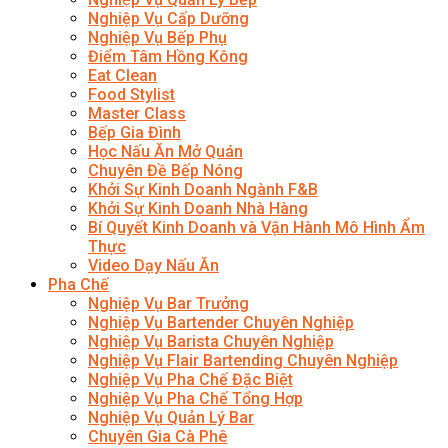
Nghiệp Vụ Cấp Dưỡng
Nghiệp Vụ Bếp Phụ
Điểm Tâm Hồng Kông
Eat Clean
Food Stylist
Master Class
Bếp Gia Đình
Học Nấu Ăn Mở Quán
Chuyên Đề Bếp Nóng
Khởi Sự Kinh Doanh Ngành F&B
Khởi Sự Kinh Doanh Nhà Hàng
Bí Quyết Kinh Doanh và Vận Hành Mô Hình Ẩm
Thực
Video Dạy Nấu Ăn
Pha Chế
Nghiệp Vụ Bar Trưởng
Nghiệp Vụ Bartender Chuyên Nghiệp
Nghiệp Vụ Barista Chuyên Nghiệp
Nghiệp Vụ Flair Bartending Chuyên Nghiệp
Nghiệp Vụ Pha Chế Đặc Biệt
Nghiệp Vụ Pha Chế Tổng Hợp
Nghiệp Vụ Quản Lý Bar
Chuyên Gia Cà Phê