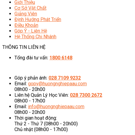
Giới Thiệu
Cơ Sở Vật Chất
Giảng Viên
Định Hướng Phát Triển
Điều Khoản
Góp Ý - Liên Hệ
Hệ Thống Chi Nhánh
THÔNG TIN LIÊN HỆ
Tổng đài tư vấn:
1800 6148
08h00 - 20h00 (Miễn phí cước gọi)
Góp ý phản ánh:
028 7109 9232
Email:
gopy@huongnghiepaau.com
08h00 - 20h00
Liên hệ Quản Lý Học Viên:
028 7300 2672
08h00 - 17h00
Email:
info@huongnghiepaau.com
08h00 - 20h00
Thời gian hoạt động:
Thứ 2 - Thứ 7 (08h00 - 20h00)
Chủ nhật (08h00 - 17h00)