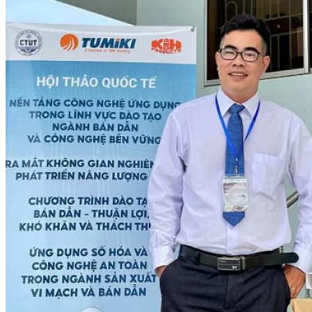
Nghiệp Vụ Quản Lý Bếp
Nghiệp Vụ Cấp Dưỡng
Nghiệp Vụ Bếp Phụ
Điểm Tâm Hồng Kông
Eat Clean
Food Stylist
Master Class
Bếp Gia Đình
Học Nấu Ăn Mở Quán
Chuyên Đề Bếp Nóng
Khởi Sự Kinh Doanh Ngành F&B
Khởi Sự Kinh Doanh Nhà Hàng
Bí Quyết Kinh Doanh và Vận Hành Mô Hình Ẩm
Thực
Video Dạy Nấu Ăn
Pha Chế
Nghiệp Vụ Bar Trưởng
Nghiệp Vụ Bartender Chuyên Nghiệp
Nghiệp Vụ Barista Chuyên Nghiệp
Nghiệp Vụ Flair Bartending Chuyên Nghiệp
Nghiệp Vụ Pha Chế Đặc Biệt
Nghiệp Vụ Pha Chế Tổng Hợp
Nghiệp Vụ Quản Lý Bar