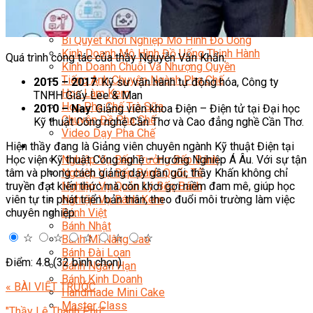
Chuyên Gia Cà Phê
Cà Phê Pha Máy
Khởi Sự Kinh Doanh Cafe – Chuỗi Cafe
Bí Quyết Khởi Nghiệp Mô Hình Đồ Uống
Kinh Doanh Mô Hình Đồ Uống Thịnh Hành
Quá trình công tác của thầy Nguyễn Văn Khấn:
Kinh Doanh Chuỗi Và Nhượng Quyền
Tiếng Anh Chuyên Ngành Pha Chế
2015 – 2017
: Kỹ sư vận hành tự động hóa, Công ty
Học Làm Kem
TNHH Giấy Lee & Man
Học Pha Chế Trà Sữa
2010 – Nay
: Giảng viên khoa Điện – Điện tử tại Đại học
Chuyên Đề Pha Chế
Kỹ thuật Công nghệ Cần Thơ và Cao đẳng nghề Cần Thơ.
Video Dạy Pha Chế
Hiện thầy đang là Giảng viên chuyên ngành Kỹ thuật Điện tại
Làm Bánh
Học viện Kỹ thuật Công nghệ – Hướng Nghiệp Á Âu. Với sự tận
Nghiệp Vụ Bếp Trưởng Bếp Bánh
tâm và phong cách giảng dạy gần gũi, thầy Khấn không chỉ
Nghiệp Vụ Bếp Bánh Quốc Tế
truyền đạt kiến thức mà còn khơi gợi niềm đam mê, giúp học
Nghiệp Vụ Quản Lý Bếp Bánh
viên tự tin phát triển bản thân, theo đuổi môi trường làm việc
Nghiệp Vụ Bánh Kem
chuyên nghiệp.
Bánh Việt
Bánh Nhật
☆
☆
☆
☆
☆
Bánh Mì Nâng Cao
Bánh Đài Loan
Điểm: 4.8 (32 bình chọn)
Bánh Ngắn Hạn
Bánh Kinh Doanh
« BÀI VIẾT TRƯỚC
Handmade Mini Cake
Master Class
"Thầy Lê Thanh Phú"