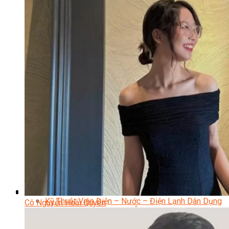
Nhạc Công Chuyên Nghiệp
Ca Sĩ Chuyên Nghiệp
Học Đàn Violin
Học Violin Cover
Học Đàn Piano
Học Piano Đệm Hát
Học Piano Trẻ Em
Học Đàn Guitar
Học Guitar Đệm Hát
Học Electric Guitar (Guitar Điện)
Học Electric Guitar Cover
Học Keyboard
Học Đánh Trống Jazz
Học Thanh Nhạc
Học Thanh Nhạc Trẻ Em
Học Hát Hay Như Thần Tượng
Học K-POP Dance
Học Nhảy Hiện Đại
Chuyên Đề Tiktok Dance
Kỹ Thuật – Công Nghệ
Kỹ Thuật Viên Điện – Nước – Điện Lạnh Dân Dụng
Cô Nguyễn Hoài Quyên
Kỹ Thuật Viên Điện Lạnh Ô Tô
Kỹ Thuật Viên Điện – Điện Tử Ô Tô Cơ Bản