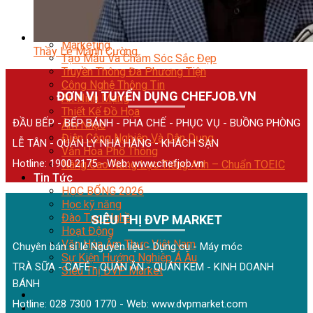
Quản Lý Kinh Doanh Nhà Hàng Và Dịch Vụ Ăn Uống
Hướng Dẫn Du Lịch
Quản Trị Lữ Hành
Marketing
Thầy Lê Mạnh Cường
Tạo Mẫu Và Chăm Sóc Sắc Đẹp
Truyền Thông Đa Phương Tiện
Công Nghệ Thông Tin
ĐƠN VỊ TUYỂN DỤNG CHEFJOB.VN
An Ninh Mạng
Thiết Kế Đồ Họa
ĐẦU BẾP - BẾP BÁNH - PHA CHẾ - PHỤC VỤ - BUỒNG PHÒNG
Âm Nhạc
Điện Công Nghiệp Và Dân Dụng
LỄ TÂN - QUẢN LÝ NHÀ HÀNG - KHÁCH SẠN
Văn Hóa Phổ Thông
Hotline: 1900 2175 - Web:
www.chefjob.vn
Nâng Cao Năng Lực Tiếng Anh – Chuẩn TOEIC
Tin Tức
HỌC BỔNG 2026
Học kỹ năng
Đào Tạo Nghề
SIÊU THỊ ĐVP MARKET
Hoạt Động
Văn Hóa Ẩm Thực Việt Nam
Chuyên bán sỉ lẻ Nguyên liệu - Dụng cụ - Máy móc
Sự Kiện Hướng Nghiệp Á Âu
TRÀ SỮA - CAFÉ - QUÁN ĂN - QUÁN KEM - KINH DOANH
Siêu Thị ĐVP Market
BÁNH
Hotline: 028 7300 1770 - Web:
www.dvpmarket.com