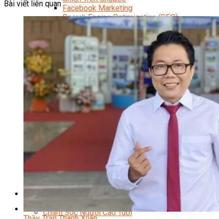
Bài viết liên quan
Facebook Marketing
Search Engine Optimization (SEO)
Quản Trị Fanpage
Facebook Ads
Google Ads
Content Marketing Đa Kênh
Digital Marketing Foundation
Bán Hàng Đa Kênh
Adobe Photoshop – Illustrator
Marketing Online Ngành F&B
Marketing Online Ngành Chăm Sóc Sắc Đẹp
Chuyên Đề Digital Marketing
Media Production
Chuyên Viên Tổ Chức Sự Kiện
Truyền Thông Đa Phương Tiện
Media Production
Nhiếp Ảnh Thương Mại
Sản Xuất Phim Kỹ Thuật Số
Biên Tập Video Cơ Bản Với Capcut
Dựng Phim Cơ Bản Với Adobe Premiere Pro
Sức Khỏe
Kỹ Thuật Viên Xoa Bóp Ấn Huyệt Trị Liệu
Chăm Sóc Người Cao Tuổi
Thầy Trần Thanh Xuân