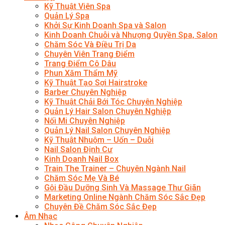
Kỹ Thuật Viên Spa
Quản Lý Spa
Khởi Sự Kinh Doanh Spa và Salon
Kinh Doanh Chuỗi và Nhượng Quyền Spa, Salon
Chăm Sóc Và Điều Trị Da
Chuyên Viên Trang Điểm
Trang Điểm Cô Dâu
Phun Xăm Thẩm Mỹ
Kỹ Thuật Tạo Sợi Hairstroke
Barber Chuyên Nghiệp
Kỹ Thuật Chải Bới Tóc Chuyên Nghiệp
Quản Lý Hair Salon Chuyên Nghiệp
Nối Mi Chuyên Nghiệp
Quản Lý Nail Salon Chuyên Nghiệp
Kỹ Thuật Nhuộm – Uốn – Duỗi
Nail Salon Định Cư
Kinh Doanh Nail Box
Train The Trainer – Chuyên Ngành Nail
Chăm Sóc Mẹ Và Bé
Gội Đầu Dưỡng Sinh Và Massage Thư Giãn
Marketing Online Ngành Chăm Sóc Sắc Đẹp
Chuyên Đề Chăm Sóc Sắc Đẹp
Âm Nhạc