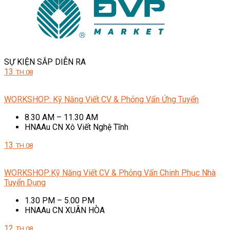
SỰ KIỆN SẮP DIỄN RA
13
TH.08
WORKSHOP: Kỹ Năng Viết CV & Phỏng Vấn Ứng Tuyển
8.30 AM – 11.30 AM
HNAAu CN Xô Viết Nghệ Tĩnh
13
TH.08
WORKSHOP:Kỹ Năng Viết CV & Phỏng Vấn Chinh Phục Nhà
Tuyển Dụng
1.30 PM – 5.00 PM
HNAAu CN XUÂN HÒA
12
TH.08