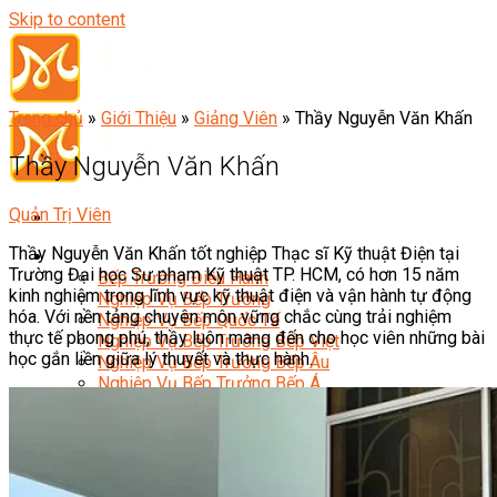
Skip to content
Trang chủ
»
Giới Thiệu
»
Giảng Viên
»
Thầy Nguyễn Văn Khấn
Thầy Nguyễn Văn Khấn
Quản Trị Viên
Thầy Nguyễn Văn Khấn tốt nghiệp Thạc sĩ Kỹ thuật Điện tại
Đầu Bếp
Trường Đại học Sư phạm Kỹ thuật TP. HCM, có hơn 15 năm
Bếp Trưởng Điều Hành
kinh nghiệm trong lĩnh vực kỹ thuật điện và vận hành tự động
Nghiệp Vụ Bếp Trưởng
hóa. Với nền tảng chuyên môn vững chắc cùng trải nghiệm
Nghiệp Vụ Bếp Quốc Tế
thực tế phong phú, thầy luôn mang đến cho học viên những bài
Nghiệp Vụ Bếp Trưởng Bếp Việt
học gắn liền giữa lý thuyết và thực hành.
Nghiệp Vụ Bếp Trưởng Bếp Âu
Nghiệp Vụ Bếp Trưởng Bếp Á
Nghiệp Vụ Bếp Trưởng Bếp Nhật
Nghiệp Vụ Bếp Trưởng Bếp Hoa
Nghiệp Vụ Bếp Hàn
Nghiệp Vụ Bếp Thái
Nghiệp Vụ Bếp Chay