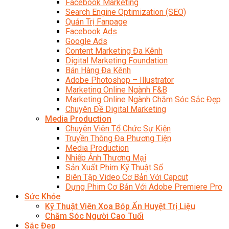
Facebook Marketing
Search Engine Optimization (SEO)
Quản Trị Fanpage
Facebook Ads
Google Ads
Content Marketing Đa Kênh
Digital Marketing Foundation
Bán Hàng Đa Kênh
Adobe Photoshop – Illustrator
Marketing Online Ngành F&B
Marketing Online Ngành Chăm Sóc Sắc Đẹp
Chuyên Đề Digital Marketing
Media Production
Chuyên Viên Tổ Chức Sự Kiện
Truyền Thông Đa Phương Tiện
Media Production
Nhiếp Ảnh Thương Mại
Sản Xuất Phim Kỹ Thuật Số
Biên Tập Video Cơ Bản Với Capcut
Dựng Phim Cơ Bản Với Adobe Premiere Pro
Sức Khỏe
Kỹ Thuật Viên Xoa Bóp Ấn Huyệt Trị Liệu
Chăm Sóc Người Cao Tuổi
Sắc Đẹp