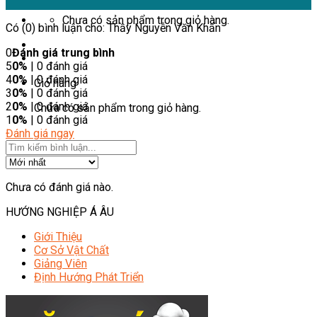
Chưa có sản phẩm trong giỏ hàng.
Có (0) bình luận cho: Thầy Nguyễn Văn Khấn
0
Đánh giá trung bình
5
0%
| 0 đánh giá
4
0%
| 0 đánh giá
Giỏ hàng
3
0%
| 0 đánh giá
2
0%
| 0 đánh giá
Chưa có sản phẩm trong giỏ hàng.
1
0%
| 0 đánh giá
Đánh giá ngay
Chưa có đánh giá nào.
HƯỚNG NGHIỆP Á ÂU
Giới Thiệu
Cơ Sở Vật Chất
Giảng Viên
Định Hướng Phát Triển