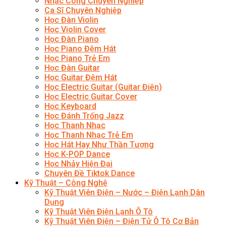
Nhạc Công Chuyên Nghiệp
Ca Sĩ Chuyên Nghiệp
Học Đàn Violin
Học Violin Cover
Học Đàn Piano
Học Piano Đệm Hát
Học Piano Trẻ Em
Học Đàn Guitar
Học Guitar Đệm Hát
Học Electric Guitar (Guitar Điện)
Học Electric Guitar Cover
Học Keyboard
Học Đánh Trống Jazz
Học Thanh Nhạc
Học Thanh Nhạc Trẻ Em
Học Hát Hay Như Thần Tượng
Học K-POP Dance
Học Nhảy Hiện Đại
Chuyên Đề Tiktok Dance
Kỹ Thuật – Công Nghệ
Kỹ Thuật Viên Điện – Nước – Điện Lạnh Dân
Dụng
Kỹ Thuật Viên Điện Lạnh Ô Tô
Kỹ Thuật Viên Điện – Điện Tử Ô Tô Cơ Bản