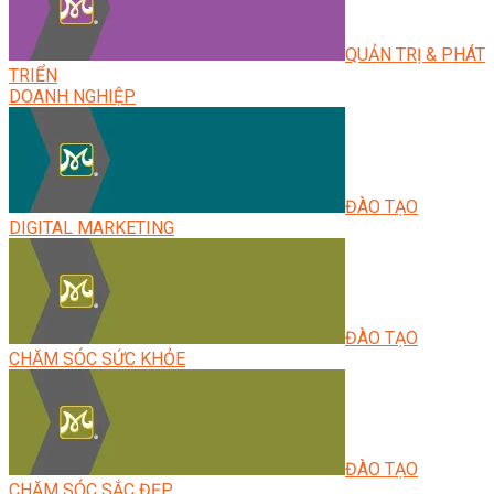
QUẢN TRỊ & PHÁT
TRIỂN
DOANH NGHIỆP
ĐÀO TẠO
DIGITAL MARKETING
ĐÀO TẠO
CHĂM SÓC SỨC KHỎE
ĐÀO TẠO
CHĂM SÓC SẮC ĐẸP