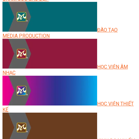
ĐÀO TẠO
MEDIA PRODUCTION
HỌC VIỆN ÂM
NHẠC
HỌC VIỆN THIẾT
KẾ