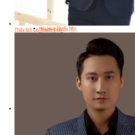
Trại Hè Hướng Nghiệp
Chuyên Đề Á Âu Kitchen For Kid & Teen
Chuyên Đề Kỹ Năng Sống
Khóa Học Nấu Ăn Cho Bé
Hội Họa Thiếu Nhi
Thầy Đỗ Lê Thanh Tịnh
Digital Art For Kids
Khóa Học Thiết Kế Truyện Tranh Ai
Khóa Học Họa Sĩ Ai
Khóa Học Biên Tập Video Với Ai
Mc Nhí
Kỳ Thủ Cờ Vua
Lập Trình Cho Trẻ Em
Robotic trẻ em
Piano Trẻ Em
Thanh Nhạc Trẻ Em
Sơ Cấp Cứu Cho Trẻ Em
Toán Tư Duy
Bếp Gia Đình
Trung Cấp CET
Kỹ Thuật Chế Biến Món Ăn
Kỹ Thuật Làm Bánh
Kỹ Thuật Pha Chế Đồ Uống
Quản Trị Khách Sạn