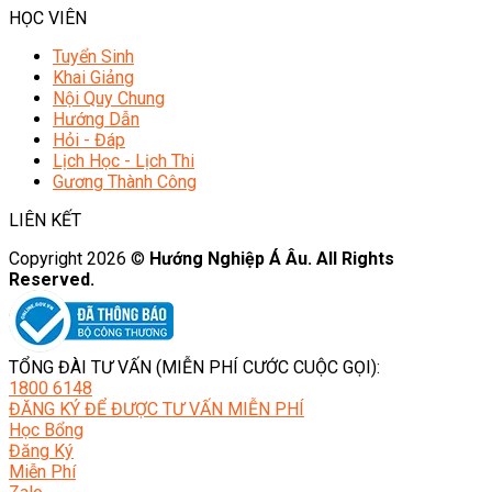
HỌC VIÊN
Tuyển Sinh
Khai Giảng
Nội Quy Chung
Hướng Dẫn
Hỏi - Đáp
Lịch Học - Lịch Thi
Gương Thành Công
LIÊN KẾT
Copyright 2026 ©
Hướng Nghiệp Á Âu. All Rights
Reserved.
TỔNG ĐÀI TƯ VẤN (MIỄN PHÍ CƯỚC CUỘC GỌI):
1800 6148
ĐĂNG KÝ ĐỂ ĐƯỢC TƯ VẤN MIỄN PHÍ
Học Bổng
Đăng Ký
Miễn Phí