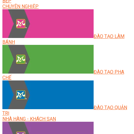
BẾP
CHUYÊN NGHIỆP
ĐÀO TẠO LÀM
BÁNH
ĐÀO TẠO PHA
CHẾ
ĐÀO TẠO QUẢN
TRỊ
NHÀ HÀNG - KHÁCH SẠN