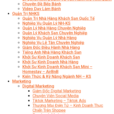
Chuyên Đề Bếp Bánh
Video Dạy Làm Bánh
Quản Trị NHKS
Quản Trị Nhà Hàng Khách Sạn Quốc Tế
Nghiệp Vụ Quản Lý NH-KS
Quản Lý Nhà Hàng Chuyên Nghiệp
Quản Lý Khách Sạn Chuyên Nghiệp
Nghiệp Vụ Quản Lý Nhà Hàng
Nghiệp Vụ Lễ Tân Chuyên Nghiệp
Giám Đốc Điều Hành Nhà Hàng
Tiếng Anh Nhà Hàng Khách Sạn
Khởi Sự Kinh Doanh Khách Sạn
Khởi Sự Kinh Doanh Nhà Hàng
Khởi Sự Kinh Doanh Khách Sạn Mini –
Homestay – AirBnB
Kiến Thức & Kỹ Năng Ngành NH – KS
Marketing
Digital Marketing
Giám Đốc Digital Marketing
Chuyên Viên Social Media
Tiktok Marketing – Tiktok Ads
Thương Mại Điện Tử – Kinh Doanh Thực
Chiến Trên Shopee