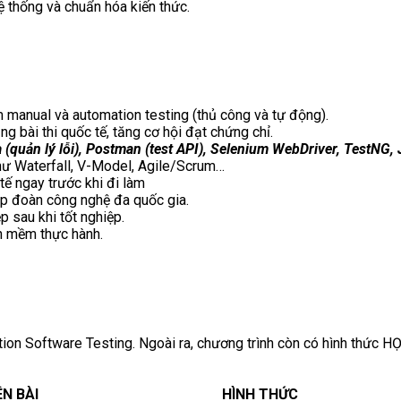
 thống và chuẩn hóa kiến thức.
 manual và automation testing (thủ công và tự động).
g bài thi quốc tế, tăng cơ hội đạt chứng chỉ.
a (quản lý lỗi), Postman (test API), Selenium WebDriver, TestNG,
ư Waterfall, V-Model, Agile/Scrum…
 tế ngay trước khi đi làm
tập đoàn công nghệ đa quốc gia.
p sau khi tốt nghiệp.
ần mềm thực hành.
ion Software Testing. Ngoài ra, chương trình còn có hình thức
ÊN BÀI
HÌNH THỨC