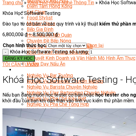
Nghiệp Vụ Bếp Phụ
Trang chủ
»
Khóa Học Công Nghệ Thông Tin
»
Khóa Học Softwa
Điểm Tâm Hồng Kông
Eat Clean
Khóa Học Software Testing
Food Stylist
Master Class
Đào tạo từ cơ bản về các quy trình và kỹ thuật
kiểm thử phần 
Bếp Gia Đình
6,800,000
₫
–
8,500,000
₫
Học Nấu Ăn Mở Quán
Chuyên Đề Bếp Nóng
Chọn hình thức học
Chọn lại
Khởi Sự Kinh Doanh Ngành F&B
Khóa Học Software Testing số lượng
Khởi Sự Kinh Doanh Nhà Hàng
Bí Quyết Kinh Doanh và Vận Hành Mô Hình Ẩm Thực
ĐĂNG KÝ HỌC
Video Dạy Nấu Ăn
TÔI CẦN TƯ VẤN
Pha Chế
Nghiệp Vụ Bar Trưởng
Khóa Học Software Testing - H
Nghiệp Vụ Bartender Chuyên Nghiệp
Nghiệp Vụ Barista Chuyên Nghiệp
Nghiệp Vụ Flair Bartending Chuyên Nghiệp
Nếu bạn đang muốn học tester cơ bản hoặc
học tester cho ng
Nghiệp Vụ Pha Chế Đặc Biệt
khởi đầu của bạn khi dấn thân vào lĩnh vực kiểm thử phần mềm.
Nghiệp Vụ Pha Chế Tổng Hợp
Nghiệp Vụ Quản Lý Bar
Chuyên Gia Cà Phê
Cà Phê Pha Máy
Khởi Sự Kinh Doanh Cafe – Chuỗi Cafe
Bí Quyết Khởi Nghiệp Mô Hình Đồ Uống