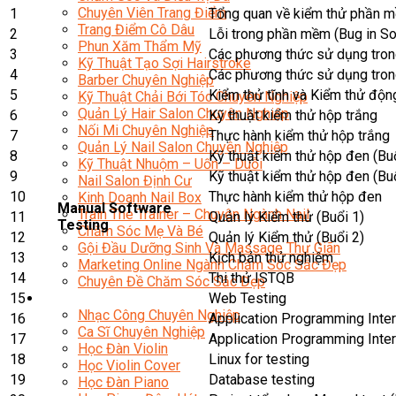
Chuyên Viên Trang Điểm
1
Tổng quan về kiểm thử phần 
Trang Điểm Cô Dâu
2
Lỗi trong phần mềm (Bug in So
Phun Xăm Thẩm Mỹ
3
Các phương thức sử dụng tron
Kỹ Thuật Tạo Sợi Hairstroke
4
Các phương thức sử dụng tron
Barber Chuyên Nghiệp
5
Kiểm thử tĩnh và Kiểm thử độn
Kỹ Thuật Chải Bới Tóc Chuyên Nghiệp
Quản Lý Hair Salon Chuyên Nghiệp
6
Kỹ thuật kiểm thử hộp trắng
Nối Mi Chuyên Nghiệp
7
Thực hành kiểm thử hộp trắng
Quản Lý Nail Salon Chuyên Nghiệp
8
Kỹ thuật kiểm thử hộp đen (Buổ
Kỹ Thuật Nhuộm – Uốn – Duỗi
9
Kỹ thuật kiểm thử hộp đen (Buổ
Nail Salon Định Cư
10
Thực hành kiểm thử hộp đen
Kinh Doanh Nail Box
Manual Software
Train The Trainer – Chuyên Ngành Nail
11
Quản lý Kiểm thử (Buổi 1)
Testing
Chăm Sóc Mẹ Và Bé
12
Quản lý Kiểm thử (Buổi 2)
Gội Đầu Dưỡng Sinh Và Massage Thư Giãn
13
Kịch bản thử nghiệm
Marketing Online Ngành Chăm Sóc Sắc Đẹp
14
Thi thử ISTQB
Chuyên Đề Chăm Sóc Sắc Đẹp
Âm Nhạc
15
Web Testing
Nhạc Công Chuyên Nghiệp
16
Application Programming Inter
Ca Sĩ Chuyên Nghiệp
17
Application Programming Inter
Học Đàn Violin
18
Linux for testing
Học Violin Cover
19
Database testing
Học Đàn Piano