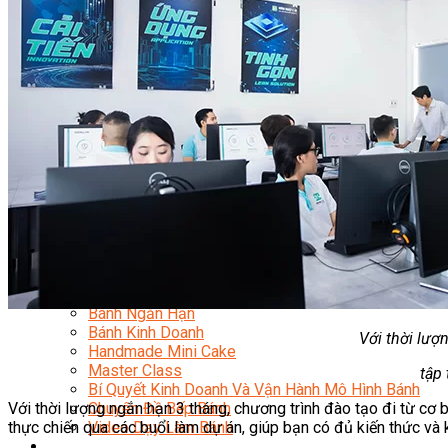
Kinh Doanh Mô Hình Đồ Uống Thịnh Hành
Kinh Doanh Chuỗi Và Nhượng Quyền
Tiếng Anh Chuyên Ngành Pha Chế
Học Làm Kem
Học Pha Chế Trà Sữa
Chuyên Đề Pha Chế
Video Dạy Pha Chế
Làm Bánh
Nghiệp Vụ Bếp Trưởng Bếp Bánh
Nghiệp Vụ Bếp Bánh Quốc Tế
Nghiệp Vụ Quản Lý Bếp Bánh
Nghiệp Vụ Bánh Kem
Bánh Việt
Bánh Nhật
Bánh Mì Nâng Cao
Bánh Đài Loan
Bánh Ngắn Hạn
Bánh Kinh Doanh
Với thời lượ
Handmade Mini Cake
Master Class
tập
Bí Quyết Kinh Doanh Và Vận Hành Mô Hình Bánh
Với thời lượng ngắn hạn 3 tháng, chương trình đào tạo đi từ cơ b
Chuyên Đề Bếp Bánh
thực chiến qua các buổi làm dự án, giúp bạn có đủ kiến thức và 
Video Dạy Làm Bánh
Quản Trị NHKS