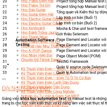
Học Piano Đệm Hát
20
Project tổng hợp Manual test (
Học Piano Trẻ Em
21
Project tổng hợp Manual test (
Học Đàn Guitar
22
Tổng quan về Kiểm thử tự độn
Học Guitar Đệm Hát
23
Lập trình cơ bản (Buổi 1)
Học Electric Guitar (Guitar Điện)
24
Lập trình cơ bản (Buổi 2)
Học Electric Guitar Cover
Học Keyboard
25
Mocha & Chai unit test frame
Học Đánh Trống Jazz
26
Giới thiệu Selenium
Học Thanh Nhạc
27
Page Element and Locator với 
Automation Software
Học Thanh Nhạc Trẻ Em
Testing
28
Page Element and Locator với 
Học Hát Hay Như Thần Tượng
29
Page Element and Locator với 
Học K-POP Dance
Học Nhảy Hiện Đại
30
Page Object Model (POM)
Chuyên Đề Tiktok Dance
31
TestNG Framework
Kỹ Thuật – Công Nghệ
32
Quản lý source code Selenium 
Kỹ Thuật Viên Điện – Nước – Điện Lạnh Dân Dụng
33
Quản lý Automation test projec
Kỹ Thuật Viên Điện Lạnh Ô Tô
Kỹ Thuật Viên Điện – Điện Tử Ô Tô Cơ Bản
Kỹ Thuật Viên Điện Lạnh Dân Dụng
Kỹ Thuật Viên Điện Dân Dụng
Đội Ngũ Giảng Viên
Kỹ Thuật Viên Điện Công Nghiệp
Nghiệp Vụ Tư Vấn & Giám Sát MEP
Giảng viên
khóa học automation test
và manual test là những 
Sửa Chữa Điện Lạnh Dân Dụng
trang bị cho học viên kiến thức và kỹ năng làm việc sát thực tế 
Chuyên Viên Chẩn Đoán ECU