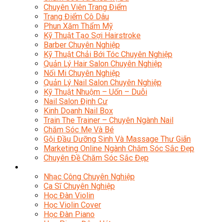
Chuyên Viên Trang Điểm
Trang Điểm Cô Dâu
Phun Xăm Thẩm Mỹ
Kỹ Thuật Tạo Sợi Hairstroke
Barber Chuyên Nghiệp
Kỹ Thuật Chải Bới Tóc Chuyên Nghiệp
Quản Lý Hair Salon Chuyên Nghiệp
Nối Mi Chuyên Nghiệp
Quản Lý Nail Salon Chuyên Nghiệp
Kỹ Thuật Nhuộm – Uốn – Duỗi
Nail Salon Định Cư
Kinh Doanh Nail Box
Train The Trainer – Chuyên Ngành Nail
Chăm Sóc Mẹ Và Bé
Gội Đầu Dưỡng Sinh Và Massage Thư Giãn
Marketing Online Ngành Chăm Sóc Sắc Đẹp
Chuyên Đề Chăm Sóc Sắc Đẹp
Âm Nhạc
Nhạc Công Chuyên Nghiệp
Ca Sĩ Chuyên Nghiệp
Học Đàn Violin
Học Violin Cover
Học Đàn Piano