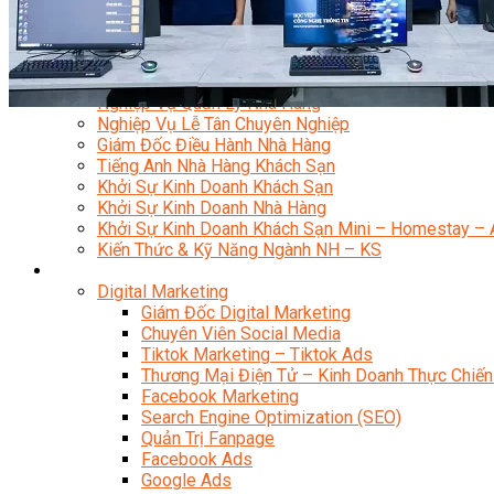
Quản Trị Nhà Hàng Khách Sạn Quốc Tế
Nghiệp Vụ Quản Lý NH-KS
Quản Lý Nhà Hàng Chuyên Nghiệp
Quản Lý Khách Sạn Chuyên Nghiệp
Nghiệp Vụ Quản Lý Nhà Hàng
Nghiệp Vụ Lễ Tân Chuyên Nghiệp
Giám Đốc Điều Hành Nhà Hàng
Tiếng Anh Nhà Hàng Khách Sạn
Khởi Sự Kinh Doanh Khách Sạn
Khởi Sự Kinh Doanh Nhà Hàng
Khởi Sự Kinh Doanh Khách Sạn Mini – Homestay – 
Kiến Thức & Kỹ Năng Ngành NH – KS
Marketing
Digital Marketing
Giám Đốc Digital Marketing
Chuyên Viên Social Media
Tiktok Marketing – Tiktok Ads
Thương Mại Điện Tử – Kinh Doanh Thực Chiến
Facebook Marketing
Search Engine Optimization (SEO)
Quản Trị Fanpage
Facebook Ads
Google Ads