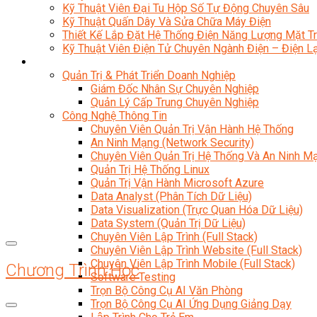
Kỹ Thuật Viên Đại Tu Hộp Số Tự Động Chuyên Sâu
Kỹ Thuật Quấn Dây Và Sửa Chữa Máy Điện
Thiết Kế Lắp Đặt Hệ Thống Điện Năng Lượng Mặt Tr
Kỹ Thuật Viên Điện Tử Chuyên Ngành Điện – Điện 
Ngành Khác
Quản Trị & Phát Triển Doanh Nghiệp
Giám Đốc Nhân Sự Chuyên Nghiệp
Quản Lý Cấp Trung Chuyên Nghiệp
Công Nghệ Thông Tin
Chuyên Viên Quản Trị Vận Hành Hệ Thống
An Ninh Mạng (Network Security)
Chuyên Viên Quản Trị Hệ Thống Và An Ninh M
Quản Trị Hệ Thống Linux
Quản Trị Vận Hành Microsoft Azure
Data Analyst (Phân Tích Dữ Liệu)
Data Visualization (Trực Quan Hóa Dữ Liệu)
Data System (Quản Trị Dữ Liệu)
Chuyên Viên Lập Trình (Full Stack)
Chuyên Viên Lập Trình Website (Full Stack)
Chuyên Viên Lập Trình Mobile (Full Stack)
Chương Trình Học
Software Testing
Trọn Bộ Công Cụ AI Văn Phòng
Trọn Bộ Công Cụ AI Ứng Dụng Giảng Dạy