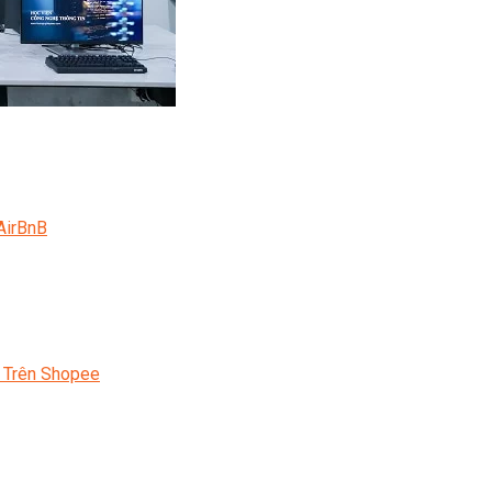
AirBnB
 Trên Shopee