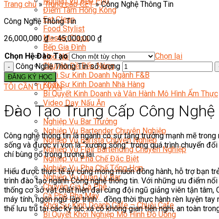
Nghiệp Vụ Bếp Phụ
Trang chủ
»
Trung cấp CET
»
Công Nghệ Thông Tin
Điểm Tâm Hồng Kông
Eat Clean
Công Nghệ Thông Tin
Food Stylist
Master Class
26,000,000
₫
–
45,000,000
₫
Bếp Gia Đình
Chọn Hệ Đào Tạo
Chọn lại
Học Nấu Ăn Mở Quán
Chuyên Đề Bếp Nóng
Công Nghệ Thông Tin số lượng
Khởi Sự Kinh Doanh Ngành F&B
ĐĂNG KÝ HỌC
Khởi Sự Kinh Doanh Nhà Hàng
TÔI CẦN TƯ VẤN
Bí Quyết Kinh Doanh và Vận Hành Mô Hình Ẩm Thực
Video Dạy Nấu Ăn
Đào Tạo Trung Cấp Công Nghệ 
Pha Chế
Nghiệp Vụ Bar Trưởng
Nghiệp Vụ Bartender Chuyên Nghiệp
Công nghệ thông tin là ngành có sự tăng trưởng mạnh mẽ trong n
Nghiệp Vụ Barista Chuyên Nghiệp
sống và được ví von là “xương sống” trong quá trình chuyển đổi
Nghiệp Vụ Flair Bartending Chuyên Nghiệp
chí bùng nổ trong tương lai.
Nghiệp Vụ Pha Chế Đặc Biệt
Nghiệp Vụ Pha Chế Tổng Hợp
Hiểu được thực tế ấy cùng mong muốn đồng hành, hỗ trợ bạn trẻ
Nghiệp Vụ Quản Lý Bar
trình đào tạo ngành Công nghệ thông tin. Với những ưu điểm nổi
Chuyên Gia Cà Phê
thống cơ sở vật chất hiện đại cùng đội ngũ giảng viên tận tâm, 
Cà Phê Pha Máy
máy tính, ngôn ngữ lập trình… đồng thời thực hành rèn luyện tay 
Khởi Sự Kinh Doanh Cafe – Chuỗi Cafe
thể lưu trú tại các ký túc xá có không gian tiện nghi, an toàn tron
Bí Quyết Khởi Nghiệp Mô Hình Đồ Uống