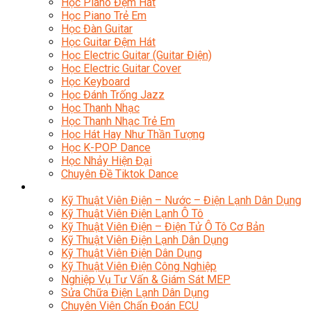
Học Piano Đệm Hát
Học Piano Trẻ Em
Học Đàn Guitar
Học Guitar Đệm Hát
Học Electric Guitar (Guitar Điện)
Học Electric Guitar Cover
Học Keyboard
Học Đánh Trống Jazz
Học Thanh Nhạc
Học Thanh Nhạc Trẻ Em
Học Hát Hay Như Thần Tượng
Học K-POP Dance
Học Nhảy Hiện Đại
Chuyên Đề Tiktok Dance
Kỹ Thuật – Công Nghệ
Kỹ Thuật Viên Điện – Nước – Điện Lạnh Dân Dụng
Kỹ Thuật Viên Điện Lạnh Ô Tô
Kỹ Thuật Viên Điện – Điện Tử Ô Tô Cơ Bản
Kỹ Thuật Viên Điện Lạnh Dân Dụng
Kỹ Thuật Viên Điện Dân Dụng
Kỹ Thuật Viên Điện Công Nghiệp
Nghiệp Vụ Tư Vấn & Giám Sát MEP
Sửa Chữa Điện Lạnh Dân Dụng
Chuyên Viên Chẩn Đoán ECU