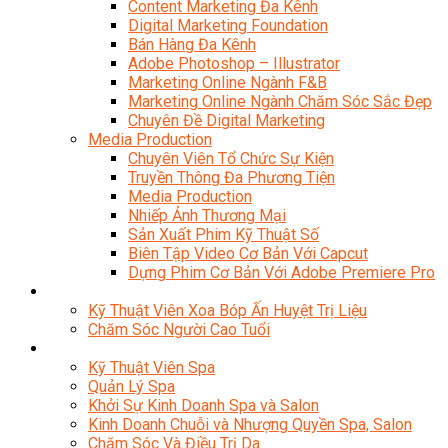
Content Marketing Đa Kênh
Digital Marketing Foundation
Bán Hàng Đa Kênh
Adobe Photoshop – Illustrator
Marketing Online Ngành F&B
Marketing Online Ngành Chăm Sóc Sắc Đẹp
Chuyên Đề Digital Marketing
Media Production
Chuyên Viên Tổ Chức Sự Kiện
Truyền Thông Đa Phương Tiện
Media Production
Nhiếp Ảnh Thương Mại
Sản Xuất Phim Kỹ Thuật Số
Biên Tập Video Cơ Bản Với Capcut
Dựng Phim Cơ Bản Với Adobe Premiere Pro
Sức Khỏe
Kỹ Thuật Viên Xoa Bóp Ấn Huyệt Trị Liệu
Chăm Sóc Người Cao Tuổi
Sắc Đẹp
Kỹ Thuật Viên Spa
Quản Lý Spa
Khởi Sự Kinh Doanh Spa và Salon
Kinh Doanh Chuỗi và Nhượng Quyền Spa, Salon
Chăm Sóc Và Điều Trị Da