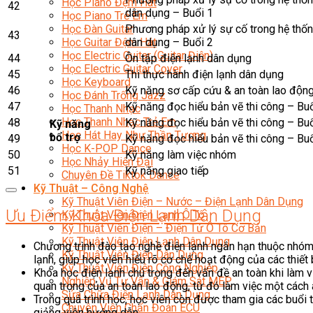
Học Piano Đệm Hát
42
dân dụng – Buổi 1
Học Piano Trẻ Em
Phương pháp xử lý sự cố trong hệ thốn
Học Đàn Guitar
43
dân dụng – Buổi 2
Học Guitar Đệm Hát
Học Electric Guitar (Guitar Điện)
44
Ôn tập điện lạnh dân dụng
Học Electric Guitar Cover
45
Thi thực hành điện lạnh dân dụng
Học Keyboard
46
Kỹ năng sơ cấp cứu & an toàn lao độn
Học Đánh Trống Jazz
47
Kỹ năng đọc hiểu bản vẽ thi công – Bu
Học Thanh Nhạc
Học Thanh Nhạc Trẻ Em
48
Kỹ năng đọc hiểu bản vẽ thi công – Bu
Kỹ năng
Học Hát Hay Như Thần Tượng
bổ trợ
49
Kỹ năng đọc hiểu bản vẽ thi công – Bu
Học K-POP Dance
50
Kỹ năng làm việc nhóm
Học Nhảy Hiện Đại
51
Kỹ năng giao tiếp
Chuyên Đề Tiktok Dance
Kỹ Thuật – Công Nghệ
Kỹ Thuật Viên Điện – Nước – Điện Lạnh Dân Dụng
Ưu Điểm Khóa Điện Lạnh Dân Dụng
Kỹ Thuật Viên Điện Lạnh Ô Tô
Kỹ Thuật Viên Điện – Điện Tử Ô Tô Cơ Bản
Kỹ Thuật Viên Điện Lạnh Dân Dụng
Chương trình đào tạo nghề điện lạnh ngắn hạn thuộc nhó
Kỹ Thuật Viên Điện Dân Dụng
lạnh, giúp học viên hiểu rõ cơ chế hoạt động của các thiết
Kỹ Thuật Viên Điện Công Nghiệp
Khóa học điện lạnh chú trọng đến vấn đề an toàn khi làm 
Nghiệp Vụ Tư Vấn & Giám Sát MEP
quan trọng của an toàn lao động, từ đó làm việc một cách 
Sửa Chữa Điện Lạnh Dân Dụng
Trong quá trình học, học viên còn được tham gia các buổi 
Chuyên Viên Chẩn Đoán ECU
giảng viên hướng dẫn.