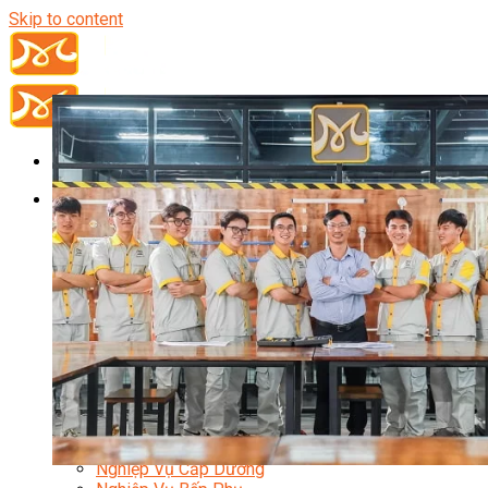
Skip to content
Đầu Bếp
Bếp Trưởng Điều Hành
Nghiệp Vụ Bếp Trưởng
Nghiệp Vụ Bếp Quốc Tế
Nghiệp Vụ Bếp Trưởng Bếp Việt
Nghiệp Vụ Bếp Trưởng Bếp Âu
Nghiệp Vụ Bếp Trưởng Bếp Á
Nghiệp Vụ Bếp Trưởng Bếp Nhật
Nghiệp Vụ Bếp Trưởng Bếp Hoa
Nghiệp Vụ Bếp Hàn
Nghiệp Vụ Bếp Thái
Nghiệp Vụ Bếp Chay
Nghiệp Vụ Quản Lý Bếp
Nghiệp Vụ Cấp Dưỡng