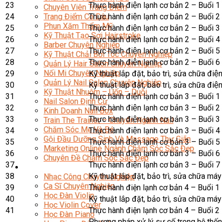
23
Thực hành điện lạnh cơ bản 2 – Buổi 1
Chuyên Viên Trang Điểm
24
Thực hành điện lạnh cơ bản 2 – Buổi 2
Trang Điểm Cô Dâu
Phun Xăm Thẩm Mỹ
25
Thực hành điện lạnh cơ bản 2 – Buổi 3
Kỹ Thuật Tạo Sợi Hairstroke
26
Thực hành điện lạnh cơ bản 2 – Buổi 4
Barber Chuyên Nghiệp
27
Thực hành điện lạnh cơ bản 2 – Buổi 5
Kỹ Thuật Chải Bới Tóc Chuyên Nghiệp
28
Thực hành điện lạnh cơ bản 2 – Buổi 6
Quản Lý Hair Salon Chuyên Nghiệp
Nối Mi Chuyên Nghiệp
29
Kỹ thuật lắp đặt, bảo trì, sửa chữa điện 
Quản Lý Nail Salon Chuyên Nghiệp
30
Kỹ thuật lắp đặt, bảo trì, sửa chữa điện 
Kỹ Thuật Nhuộm – Uốn – Duỗi
31
Thực hành điện lạnh cơ bản 3 – Buổi 1
Nail Salon Định Cư
32
Thực hành điện lạnh cơ bản 3 – Buổi 2
Kinh Doanh Nail Box
33
Thực hành điện lạnh cơ bản 3 – Buổi 3
Train The Trainer – Chuyên Ngành Nail
Chăm Sóc Mẹ Và Bé
34
Thực hành điện lạnh cơ bản 3 – Buổi 4
Gội Đầu Dưỡng Sinh Và Massage Thư Giãn
35
Thực hành điện lạnh cơ bản 3 – Buổi 5
Marketing Online Ngành Chăm Sóc Sắc Đẹp
36
Thực hành điện lạnh cơ bản 3 – Buổi 6
Chuyên Đề Chăm Sóc Sắc Đẹp
37
Thực hành điện lạnh cơ bản 3 – Buổi 7
Âm Nhạc
38
Kỹ thuật lắp đặt, bảo trì, sửa chữa máy
Nhạc Công Chuyên Nghiệp
Ca Sĩ Chuyên Nghiệp
39
Thực hành điện lạnh cơ bản 4 – Buổi 1
Học Đàn Violin
40
Kỹ thuật lắp đặt, bảo trì, sửa chữa máy
Học Violin Cover
41
Thực hành điện lạnh cơ bản 4 – Buổi 2
Học Đàn Piano
Phương pháp xử lý sự cố trong hệ thốn