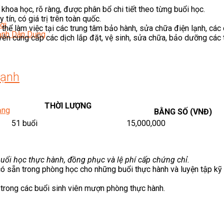
 khoa học, rõ ràng, được phân bổ chi tiết theo từng buổi học.
tín, có giá trị trên toàn quốc.
ời
hể làm việc tại các trung tâm bảo hành, sửa chữa điện lạnh, các 
Lạnh Dân Dụng
n cung cấp các dịch lắp đặt, vệ sinh, sửa chữa, bảo dưỡng các th
Lạnh
THỜI LƯỢNG
ạng
BẰNG SỐ (VNĐ)
51 buổi
15,000,000
 buổi học thực hành, đồng phục và lệ phí cấp chứng chỉ.
 có sẵn trong phòng học cho những buổi thực hành và luyện tập kỹ
trong các buổi sinh viên mượn phòng thực hành.