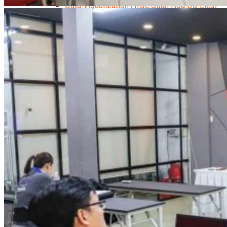
Data Visualization (Trực Quan Hóa Dữ Liệu)
Data System (Quản Trị Dữ Liệu)
Chuyên Viên Lập Trình (Full Stack)
Chuyên Viên Lập Trình Website (Full Stack)
Chuyên Viên Lập Trình Mobile (Full Stack)
Software Testing
Trọn Bộ Công Cụ AI Văn Phòng
Trọn Bộ Công Cụ AI Ứng Dụng Giảng Dạy
Lập Trình Cho Trẻ Em
Tin Học Ứng Dụng
Thiết Kế (Design)
Thiết Kế Đồ Họa Chuyên Nghiệp
Chuyên Viên Thiết Kế Nội Thất
3D Game Art & Design
Mỹ Thuật Đa Phương Tiện
3D Animation
Mỹ Thuật Số – Digital Art
Motion Graphics Basic
Adobe Photoshop – Illustrator
Hội Họa Thiếu Nhi
Digital Art For Kids
Venus Academy
Sunny STEAM Academy
Trại Hè Kỹ Năng