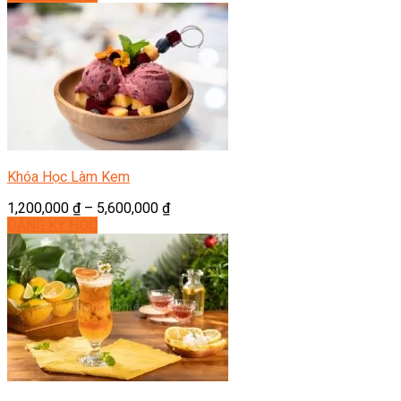
Khóa Học Làm Kem
1,200,000
₫
–
5,600,000
₫
ĐĂNG KÝ HỌC