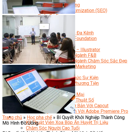
Facebook Marketing
Search Engine Optimization (SEO)
Quản Trị Fanpage
Facebook Ads
Google Ads
Content Marketing Đa Kênh
Digital Marketing Foundation
Bán Hàng Đa Kênh
Adobe Photoshop – Illustrator
Marketing Online Ngành F&B
Marketing Online Ngành Chăm Sóc Sắc Đẹp
Chuyên Đề Digital Marketing
Media Production
Chuyên Viên Tổ Chức Sự Kiện
Truyền Thông Đa Phương Tiện
Media Production
Nhiếp Ảnh Thương Mại
Sản Xuất Phim Kỹ Thuật Số
Biên Tập Video Cơ Bản Với Capcut
Dựng Phim Cơ Bản Với Adobe Premiere Pro
Sức Khỏe
Trang chủ
»
Học pha chế
»
Bí Quyết Khởi Nghiệp Thành Công
Kỹ Thuật Viên Xoa Bóp Ấn Huyệt Trị Liệu
Mô Hình Đồ Uống
Chăm Sóc Người Cao Tuổi