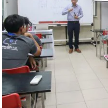
Kỹ Thuật Viên Điện Lạnh Dân Dụng
Kỹ Thuật Viên Điện Dân Dụng
Kỹ Thuật Viên Điện Công Nghiệp
Nghiệp Vụ Tư Vấn & Giám Sát MEP
Sửa Chữa Điện Lạnh Dân Dụng
Chuyên Viên Chẩn Đoán ECU
Kỹ Thuật Viên Đại Tu Hộp Số Tự Động Chuyên Sâu
Kỹ Thuật Quấn Dây Và Sửa Chữa Máy Điện
Thiết Kế Lắp Đặt Hệ Thống Điện Năng Lượng Mặt
Trời
Kỹ Thuật Viên Điện Tử Chuyên Ngành Điện – Điện
Lạnh Dân Dụng
Ngành Khác
Quản Trị & Phát Triển Doanh Nghiệp
Giám Đốc Nhân Sự Chuyên Nghiệp
Quản Lý Cấp Trung Chuyên Nghiệp
Công Nghệ Thông Tin
Chuyên Viên Quản Trị Vận Hành Hệ Thống
An Ninh Mạng (Network Security)
Chuyên Viên Quản Trị Hệ Thống Và An Ninh
Mạng
Quản Trị Hệ Thống Linux
Quản Trị Vận Hành Microsoft Azure
Data Analyst (Phân Tích Dữ Liệu)