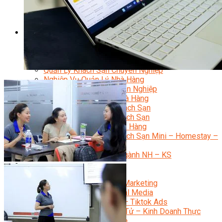
Bí Quyết Kinh Doanh Và Vận Hành Mô Hình Bánh
Chuyên Đề Bếp Bánh
Video Dạy Làm Bánh
Quản Trị NHKS
Quản Trị Nhà Hàng Khách Sạn Quốc Tế
Nghiệp Vụ Quản Lý NH-KS
Quản Lý Nhà Hàng Chuyên Nghiệp
Quản Lý Khách Sạn Chuyên Nghiệp
Nghiệp Vụ Quản Lý Nhà Hàng
Nghiệp Vụ Lễ Tân Chuyên Nghiệp
Giám Đốc Điều Hành Nhà Hàng
Tiếng Anh Nhà Hàng Khách Sạn
Khởi Sự Kinh Doanh Khách Sạn
Khởi Sự Kinh Doanh Nhà Hàng
Khởi Sự Kinh Doanh Khách Sạn Mini – Homestay –
AirBnB
Kiến Thức & Kỹ Năng Ngành NH – KS
Marketing
Digital Marketing
Giám Đốc Digital Marketing
Chuyên Viên Social Media
Tiktok Marketing – Tiktok Ads
Thương Mại Điện Tử – Kinh Doanh Thực
Chiến Trên Shopee