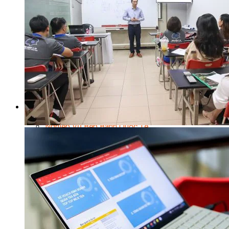
Chuyên Gia Cà Phê
Cà Phê Pha Máy
Khởi Sự Kinh Doanh Cafe – Chuỗi Cafe
Bí Quyết Khởi Nghiệp Mô Hình Đồ Uống
Kinh Doanh Mô Hình Đồ Uống Thịnh Hành
Kinh Doanh Chuỗi Và Nhượng Quyền
Tiếng Anh Chuyên Ngành Pha Chế
Học Làm Kem
Học Pha Chế Trà Sữa
Chuyên Đề Pha Chế
Video Dạy Pha Chế
Làm Bánh
Nghiệp Vụ Bếp Trưởng Bếp Bánh
Nghiệp Vụ Bếp Bánh Quốc Tế
Nghiệp Vụ Quản Lý Bếp Bánh
Nghiệp Vụ Bánh Kem
Bánh Việt
Bánh Nhật
Bánh Mì Nâng Cao
Bánh Đài Loan
Bánh Ngắn Hạn
Bánh Kinh Doanh
Handmade Mini Cake
Master Class