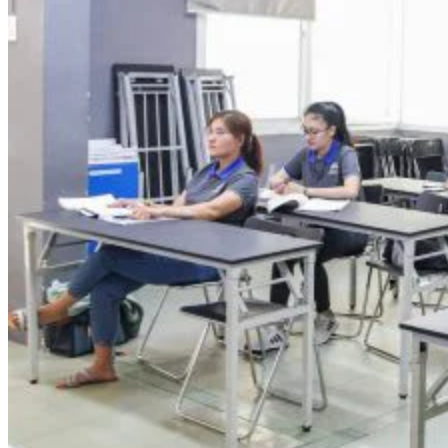
Quản Lý Kinh Doanh Nhà Hàng Và Dịch Vụ Ăn Uống
Hướng Dẫn Du Lịch
Quản Trị Lữ Hành
Marketing
Tạo Mẫu Và Chăm Sóc Sắc Đẹp
Truyền Thông Đa Phương Tiện
Công Nghệ Thông Tin
An Ninh Mạng
Thiết Kế Đồ Họa
Âm Nhạc
Điện Công Nghiệp Và Dân Dụng
Văn Hóa Phổ Thông
Nâng Cao Năng Lực Tiếng Anh – Chuẩn TOEIC
Tin Tức
HỌC BỔNG 2026
Học kỹ năng
Đào Tạo Nghề
Hoạt Động
Văn Hóa Ẩm Thực Việt Nam
Sự Kiện Hướng Nghiệp Á Âu
Siêu Thị ĐVP Market