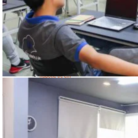
Trại Hè Hướng Nghiệp
Chuyên Đề Á Âu Kitchen For Kid & Teen
Chuyên Đề Kỹ Năng Sống
Khóa Học Nấu Ăn Cho Bé
Hội Họa Thiếu Nhi
Digital Art For Kids
Khóa Học Thiết Kế Truyện Tranh Ai
Khóa Học Họa Sĩ Ai
Khóa Học Biên Tập Video Với Ai
Mc Nhí
Kỳ Thủ Cờ Vua
Lập Trình Cho Trẻ Em
Robotic trẻ em
Piano Trẻ Em
Thanh Nhạc Trẻ Em
Sơ Cấp Cứu Cho Trẻ Em
Toán Tư Duy
Bếp Gia Đình
Trung Cấp CET
Kỹ Thuật Chế Biến Món Ăn
Kỹ Thuật Làm Bánh
Kỹ Thuật Pha Chế Đồ Uống
Quản Trị Khách Sạn