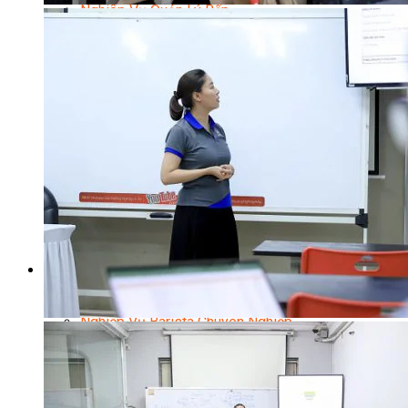
Nghiệp Vụ Quản Lý Bếp
Nghiệp Vụ Cấp Dưỡng
Nghiệp Vụ Bếp Phụ
Điểm Tâm Hồng Kông
Eat Clean
Food Stylist
Master Class
Bếp Gia Đình
Học Nấu Ăn Mở Quán
Chuyên Đề Bếp Nóng
Khởi Sự Kinh Doanh Ngành F&B
Khởi Sự Kinh Doanh Nhà Hàng
Bí Quyết Kinh Doanh và Vận Hành Mô Hình Ẩm
Thực
Video Dạy Nấu Ăn
Pha Chế
Nghiệp Vụ Bar Trưởng
Nghiệp Vụ Bartender Chuyên Nghiệp
Nghiệp Vụ Barista Chuyên Nghiệp
Nghiệp Vụ Flair Bartending Chuyên Nghiệp
Nghiệp Vụ Pha Chế Đặc Biệt
Nghiệp Vụ Pha Chế Tổng Hợp
Nghiệp Vụ Quản Lý Bar