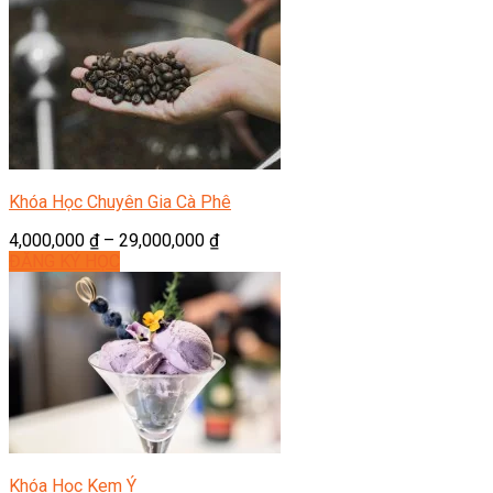
Khóa Học Chuyên Gia Cà Phê
4,000,000
₫
–
29,000,000
₫
ĐĂNG KÝ HỌC
Khóa Học Kem Ý