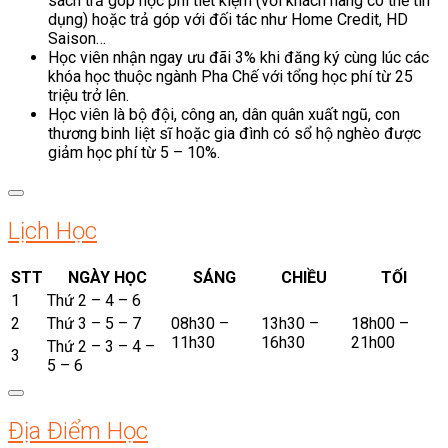
sách trả góp học phí tiết kiệm (với khách hàng có thẻ tín
dụng) hoặc trả góp với đối tác như Home Credit, HD
Saison…
Học viên nhận ngay ưu đãi 3% khi đăng ký cùng lúc các
khóa học thuộc ngành Pha Chế với tổng học phí từ 25
triệu trở lên.
Học viên là bộ đội, công an, dân quân xuất ngũ, con
thương binh liệt sĩ hoặc gia đình có sổ hộ nghèo được
giảm học phí từ 5 – 10%.
Lịch Học
STT
NGÀY HỌC
SÁNG
CHIỀU
TỐI
1
Thứ 2 – 4 – 6
2
Thứ 3 – 5 – 7
08h30 –
13h30 –
18h00 –
11h30
16h30
21h00
Thứ 2 – 3 – 4 –
3
5 – 6
Địa Điểm Học