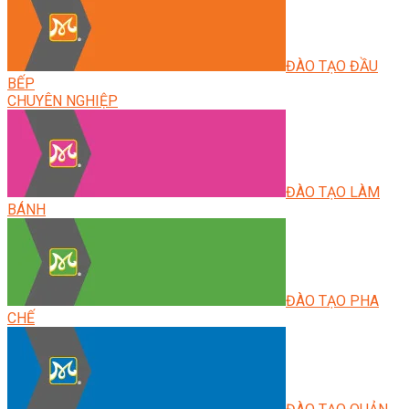
ĐÀO TẠO ĐẦU
BẾP
CHUYÊN NGHIỆP
ĐÀO TẠO LÀM
BÁNH
ĐÀO TẠO PHA
CHẾ