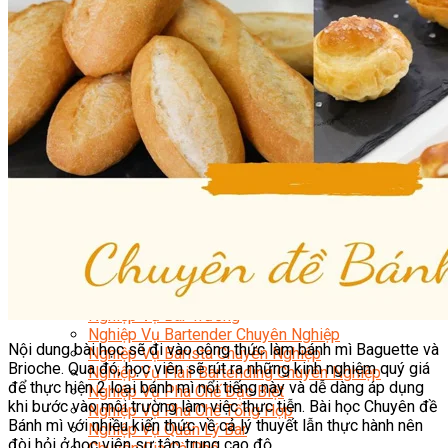
Nghiệp Vụ Quản Lý Bếp
Nghiệp Vụ Cấp Dưỡng
Nghiệp Vụ Bếp Phụ
Điểm Tâm Hồng Kông
Eat Clean
Food Stylist
Master Class
Bếp Gia Đình
Học Nấu Ăn Mở Quán
Chuyên Đề Bếp Nóng
Khởi Sự Kinh Doanh Ngành F&B
Khởi Sự Kinh Doanh Nhà Hàng
Bí Quyết Kinh Doanh và Vận Hành Mô Hình Ẩm
Thực
Video Dạy Nấu Ăn
Pha Chế
Nghiệp Vụ Bar Trưởng
Nghiệp Vụ Bartender Chuyên Nghiệp
Nội dung bài học sẽ đi vào công thức làm bánh mì Baguette và
Nghiệp Vụ Barista Chuyên Nghiệp
Brioche. Qua đó, học viên sẽ rút ra những kinh nghiệm quý giá
Nghiệp Vụ Flair Bartending Chuyên Nghiệp
để thực hiện 2 loại bánh mì nổi tiếng này và dễ dàng áp dụng
Nghiệp Vụ Pha Chế Đặc Biệt
khi bước vào môi trường làm việc thực tiễn. Bài học Chuyên đề
Nghiệp Vụ Pha Chế Tổng Hợp
Bánh mì với nhiều kiến thức về cả lý thuyết lẫn thực hành nên
Nghiệp Vụ Quản Lý Bar
đòi hỏi ở học viên sự tập trung cao độ.