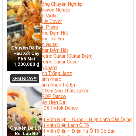
Nhạc Công Chuyên Nghiệp
Ca Sĩ Chuyên Nghiệp
Học Đàn Violin
Học Violin Cover
Học Đàn Piano
Học Piano Đệm Hát
Học Piano Trẻ Em
Học Đàn Guitar
Chuyên Đề Bò
Học Guitar Đệm Hát
Hàu Xốt Cay
Học Electric Guitar (Guitar Điện)
Phô Mai
Học Electric Guitar Cover
1,200,000
₫
Học Keyboard
Học Đánh Trống Jazz
XEM NGAY!!!
Học Thanh Nhạc
Học Thanh Nhạc Trẻ Em
Học Hát Hay Như Thần Tượng
Học K-POP Dance
Học Nhảy Hiện Đại
Chuyên Đề Tiktok Dance
Kỹ Thuật – Công Nghệ
Kỹ Thuật Viên Điện – Nước – Điện Lạnh Dân Dụng
Kỹ Thuật Viên Điện Lạnh Ô Tô
Chuyên Đề Lẩu
Kỹ Thuật Viên Điện – Điện Tử Ô Tô Cơ Bản
Bò: Lẩu Bò