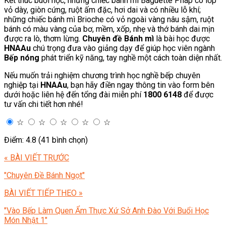
Kết thúc buổi học, những chiếc bánh mì Baguette Pháp có lớp
vỏ dày, giòn cứng, ruột ấm đặc, hơi dai và có nhiều lỗ khí;
những chiếc bánh mì Brioche có vỏ ngoài vàng nâu sậm, ruột
bánh có màu vàng của bơ, mềm, xốp, nhẹ và thớ bánh dai mịn
được ra lò, thơm lừng.
Chuyên đề Bánh mì
là bài học được
HNAAu
chú trọng đưa vào giảng dạy để giúp học viên ngành
Bếp nóng
phát triển kỹ năng, tay nghề một cách toàn diện nhất.
Nếu muốn trải nghiệm chương trình học nghề bếp chuyên
nghiệp tại
HNAAu
, bạn hãy điền ngay thông tin vào form bên
dưới hoặc liên hệ đến tổng đài miễn phí
1800 6148
để được
tư vấn chi tiết hơn nhé!
☆
☆
☆
☆
☆
Điểm: 4.8 (41 bình chọn)
« BÀI VIẾT TRƯỚC
"Chuyên Đề Bánh Ngọt"
BÀI VIẾT TIẾP THEO »
"Vào Bếp Làm Quen Ẩm Thực Xứ Sở Anh Đào Với Buổi Học
Món Nhật 1"