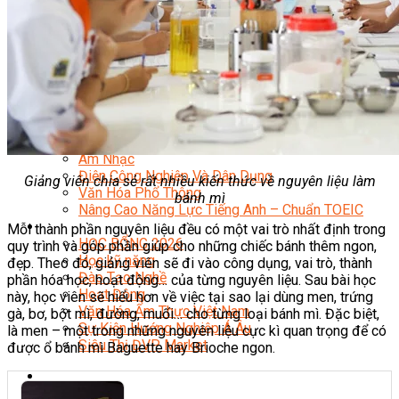
Quản Lý Kinh Doanh Nhà Hàng Và Dịch Vụ Ăn Uống
Hướng Dẫn Du Lịch
Quản Trị Lữ Hành
Marketing
Tạo Mẫu Và Chăm Sóc Sắc Đẹp
Truyền Thông Đa Phương Tiện
Công Nghệ Thông Tin
An Ninh Mạng
Thiết Kế Đồ Họa
Âm Nhạc
Điện Công Nghiệp Và Dân Dụng
Giảng viên chia sẻ rất nhiều kiến thức về nguyên liệu làm
Văn Hóa Phổ Thông
bánh mì
Nâng Cao Năng Lực Tiếng Anh – Chuẩn TOEIC
Tin Tức
Mỗi thành phần nguyên liệu đều có một vai trò nhất định trong
HỌC BỔNG 2026
quy trình và góp phần giúp cho những chiếc bánh thêm ngon,
Học kỹ năng
đẹp. Theo đó, giảng viên sẽ đi vào công dụng, vai trò, thành
Đào Tạo Nghề
phần hóa học, hoạt động… của từng nguyên liệu. Sau bài học
Hoạt Động
này, học viên sẽ hiểu hơn về việc tại sao lại dùng men, trứng
Văn Hóa Ẩm Thực Việt Nam
gà, bơ, bột mì, đường, muối… cho từng loại bánh mì. Đặc biệt,
Sự Kiện Hướng Nghiệp Á Âu
là men – một trong những nguyên liệu cực kì quan trọng để có
Siêu Thị ĐVP Market
được ổ bánh mì Baguette hay Brioche ngon.