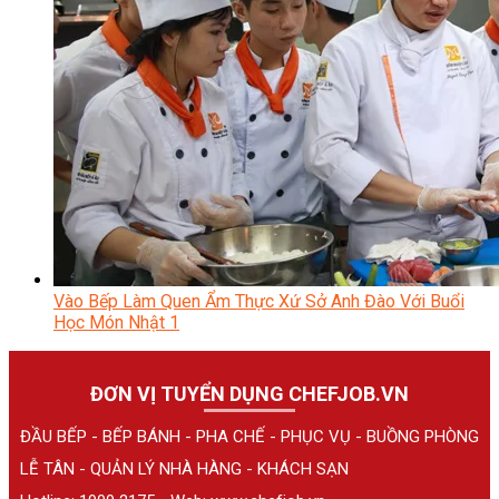
Vào Bếp Làm Quen Ẩm Thực Xứ Sở Anh Đào Với Buổi
Học Món Nhật 1
ĐƠN VỊ TUYỂN DỤNG CHEFJOB.VN
ĐẦU BẾP - BẾP BÁNH - PHA CHẾ - PHỤC VỤ - BUỒNG PHÒNG
LỄ TÂN - QUẢN LÝ NHÀ HÀNG - KHÁCH SẠN