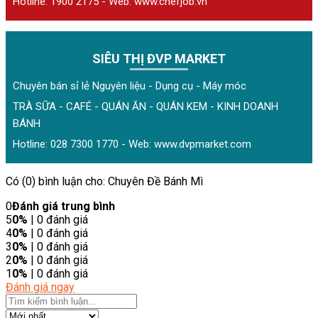
Hotline: 1900 2175 - Web:
www.chefjob.vn
SIÊU THỊ ĐVP MARKET
Chuyên bán sỉ lẻ Nguyên liệu - Dụng cụ - Máy móc
TRÀ SỮA - CAFÉ - QUÁN ĂN - QUÁN KEM - KINH DOANH
BÁNH
Hotline: 028 7300 1770 - Web:
www.dvpmarket.com
Có (0) bình luận cho: Chuyên Đề Bánh Mì
0
Đánh giá trung bình
5
0%
| 0 đánh giá
4
0%
| 0 đánh giá
3
0%
| 0 đánh giá
2
0%
| 0 đánh giá
1
0%
| 0 đánh giá
Đánh giá ngay