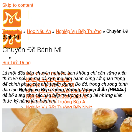
Skip to content
Trang chủ
»
Học Nấu Ăn
»
Nghiệp Vụ Bếp Trưởng
»
Chuyên Đề
Bánh Mì
Chuyên Đề Bánh Mì
Bùi Tiến Dũng
Đầu Bếp
Là một đầu bếp chuyên nghiệp, bạn không chỉ cần vững kiến
Bếp Trưởng Điều Hành
thức về nấu ăn mà cả kỹ năng làm bánh cũng rất quan trọng
Nghiệp Vụ Bếp Trưởng
để chinh phục các nhà tuyển dụng. Do đó, trong chương trình
Nghiệp Vụ Bếp Quốc Tế
đào tạo
Nghiệp vụ Bếp trưởng, Hướng Nghiệp Á Âu (HNAAu)
Nghiệp Vụ Bếp Trưởng Bếp Việt
đã bổ sung cho các đầu bếp trẻ trong tương lai những kiến
Nghiệp Vụ Bếp Trưởng Bếp Âu
thức, kỹ năng làm bánh mì.
Nghiệp Vụ Bếp Trưởng Bếp Á
Nghiệp Vụ Bếp Trưởng Bếp Nhật
Nghiệp Vụ Bếp Trưởng Bếp Hoa
Nghiệp Vụ Bếp Hàn
Nghiệp Vụ Bếp Thái
Nghiệp Vụ Bếp Chay