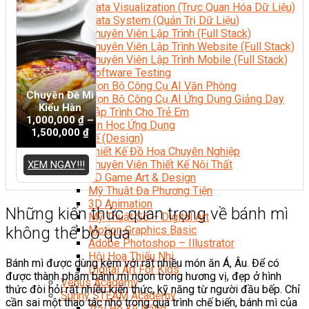
Data Visualization (Trực Quan Hóa Dữ Liệu)
Data System (Quản Trị Dữ Liệu)
Chuyên Viên Lập Trình (Full Stack)
Chuyên Viên Lập Trình Website (Full Stack)
Chuyên Viên Lập Trình Mobile (Full Stack)
Software Testing
Trọn Bộ Công Cụ AI Văn Phòng
Chuyên Đề Mì
Trọn Bộ Công Cụ AI Ứng Dụng Giảng Dạy
Kiểu Hàn
Lập Trình Cho Trẻ Em
1,000,000
₫
–
Tin Học Ứng Dụng
1,500,000
₫
Thiết Kế (Design)
Thiết Kế Đồ Họa Chuyên Nghiệp
Chuyên Viên Thiết Kế Nội Thất
XEM NGAY!!!
3D Game Art & Design
Mỹ Thuật Đa Phương Tiện
3D Animation
Những kiến thức quan trọng về bánh mì
Mỹ Thuật Số – Digital Art
không thể bỏ qua
Motion Graphics Basic
Adobe Photoshop – Illustrator
Hội Họa Thiếu Nhi
Bánh mì được dùng kèm với rất nhiều món ăn Á, Âu. Để có
Digital Art For Kids
được thành phẩm bánh mì ngon trong hương vị, đẹp ở hình
Venus Academy
thức đòi hỏi rất nhiều kiến thức, kỹ năng từ người đầu bếp. Chỉ
Sunny STEAM Academy
cần sai một thao tác nhỏ trong quá trình chế biến, bánh mì của
Trại Hè Kỹ Năng