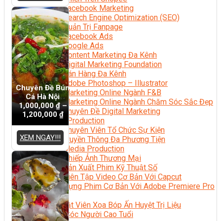
Facebook Marketing
Search Engine Optimization (SEO)
Quản Trị Fanpage
Facebook Ads
Google Ads
Content Marketing Đa Kênh
Digital Marketing Foundation
Bán Hàng Đa Kênh
Adobe Photoshop – Illustrator
Chuyên Đề Bún
Marketing Online Ngành F&B
Cá Hà Nội
Marketing Online Ngành Chăm Sóc Sắc Đẹp
1,000,000
₫
–
Chuyên Đề Digital Marketing
1,200,000
₫
Media Production
Chuyên Viên Tổ Chức Sự Kiện
XEM NGAY!!!
Truyền Thông Đa Phương Tiện
Media Production
Nhiếp Ảnh Thương Mại
Sản Xuất Phim Kỹ Thuật Số
Biên Tập Video Cơ Bản Với Capcut
Dựng Phim Cơ Bản Với Adobe Premiere Pro
Sức Khỏe
Kỹ Thuật Viên Xoa Bóp Ấn Huyệt Trị Liệu
Chăm Sóc Người Cao Tuổi