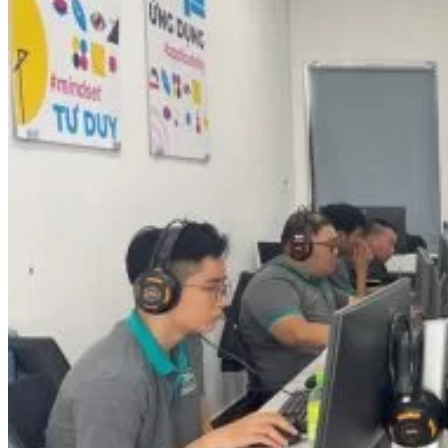
Nhạc Công Chuyên Nghiệp
Ca Sĩ Chuyên Nghiệp
Học Đàn Violin
Học Violin Cover
Học Đàn Piano
Học Piano Đệm Hát
Học Piano Trẻ Em
Học Đàn Guitar
Học Guitar Đệm Hát
Học Electric Guitar (Guitar Điện)
Học Electric Guitar Cover
Học Keyboard
Học Đánh Trống Jazz
Học Thanh Nhạc
Học Thanh Nhạc Trẻ Em
Học Hát Hay Như Thần Tượng
Học K-POP Dance
Học Nhảy Hiện Đại
Chuyên Đề Tiktok Dance
Kỹ Thuật – Công Nghệ
Kỹ Thuật Viên Điện – Nước – Điện Lạnh Dân Dụng
Kỹ Thuật Viên Điện Lạnh Ô Tô
Kỹ Thuật Viên Điện – Điện Tử Ô Tô Cơ Bản