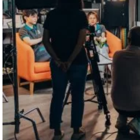
Quản Lý Kinh Doanh Nhà Hàng Và Dịch Vụ Ăn Uống
Hướng Dẫn Du Lịch
Quản Trị Lữ Hành
Marketing
Tạo Mẫu Và Chăm Sóc Sắc Đẹp
Truyền Thông Đa Phương Tiện
Công Nghệ Thông Tin
An Ninh Mạng
Thiết Kế Đồ Họa
Âm Nhạc
Điện Công Nghiệp Và Dân Dụng
Văn Hóa Phổ Thông
Nâng Cao Năng Lực Tiếng Anh – Chuẩn TOEIC
Tin Tức
HỌC BỔNG 2026
Học kỹ năng
Đào Tạo Nghề
Hoạt Động
Văn Hóa Ẩm Thực Việt Nam
Sự Kiện Hướng Nghiệp Á Âu
Siêu Thị ĐVP Market