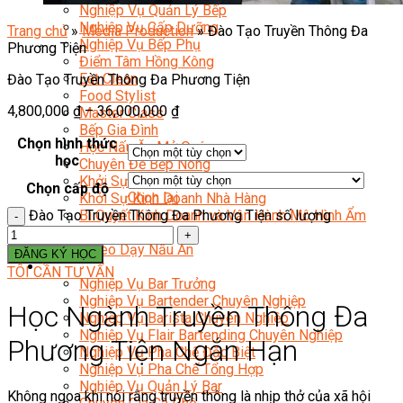
Nghiệp Vụ Quản Lý Bếp
Nghiệp Vụ Cấp Dưỡng
Trang chủ
»
Media Production
»
Đào Tạo Truyền Thông Đa
Nghiệp Vụ Bếp Phụ
Phương Tiện
Điểm Tâm Hồng Kông
Eat Clean
Đào Tạo Truyền Thông Đa Phương Tiện
Food Stylist
4,800,000
₫
–
36,000,000
₫
Master Class
Bếp Gia Đình
Chọn hình thức
Học Nấu Ăn Mở Quán
học
Chuyên Đề Bếp Nóng
Khởi Sự Kinh Doanh Ngành F&B
Chọn cấp độ
Chọn lại
Khởi Sự Kinh Doanh Nhà Hàng
Đào Tạo Truyền Thông Đa Phương Tiện số lượng
Bí Quyết Kinh Doanh và Vận Hành Mô Hình Ẩm
Thực
Video Dạy Nấu Ăn
ĐĂNG KÝ HỌC
Pha Chế
TÔI CẦN TƯ VẤN
Nghiệp Vụ Bar Trưởng
Nghiệp Vụ Bartender Chuyên Nghiệp
Học Ngành Truyền Thông Đa
Nghiệp Vụ Barista Chuyên Nghiệp
Nghiệp Vụ Flair Bartending Chuyên Nghiệp
Phương Tiện Ngắn Hạn
Nghiệp Vụ Pha Chế Đặc Biệt
Nghiệp Vụ Pha Chế Tổng Hợp
Nghiệp Vụ Quản Lý Bar
Không ngoa khi nói rằng truyền thông là nhịp thở của xã hội