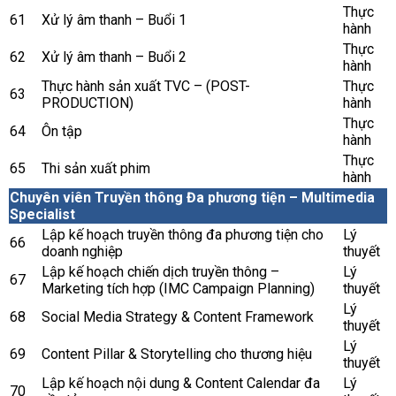
Thực
61
Xử lý âm thanh – Buổi 1
hành
Thực
62
Xử lý âm thanh – Buổi 2
hành
Thực hành sản xuất TVC – (POST-
Thực
63
PRODUCTION)
hành
Thực
64
Ôn tập
hành
Thực
65
Thi sản xuất phim
hành
Chuyên viên Truyền thông Đa phương tiện – Multimedia
Specialist
Lập kế hoạch truyền thông đa phương tiện cho
Lý
66
doanh nghiệp
thuyết
Lập kế hoạch chiến dịch truyền thông –
Lý
67
Marketing tích hợp (IMC Campaign Planning)
thuyết
Lý
68
Social Media Strategy & Content Framework
thuyết
Lý
69
Content Pillar & Storytelling cho thương hiệu
thuyết
Lập kế hoạch nội dung & Content Calendar đa
Lý
70