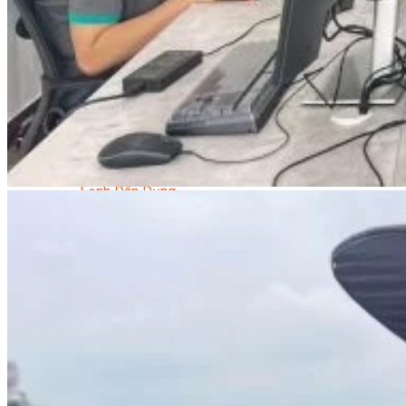
Kỹ Thuật Viên Điện Lạnh Dân Dụng
Kỹ Thuật Viên Điện Dân Dụng
Kỹ Thuật Viên Điện Công Nghiệp
Nghiệp Vụ Tư Vấn & Giám Sát MEP
Sửa Chữa Điện Lạnh Dân Dụng
Chuyên Viên Chẩn Đoán ECU
Kỹ Thuật Viên Đại Tu Hộp Số Tự Động Chuyên Sâu
Kỹ Thuật Quấn Dây Và Sửa Chữa Máy Điện
Thiết Kế Lắp Đặt Hệ Thống Điện Năng Lượng Mặt
Trời
Kỹ Thuật Viên Điện Tử Chuyên Ngành Điện – Điện
Lạnh Dân Dụng
Ngành Khác
Quản Trị & Phát Triển Doanh Nghiệp
Giám Đốc Nhân Sự Chuyên Nghiệp
Quản Lý Cấp Trung Chuyên Nghiệp
Công Nghệ Thông Tin
Chuyên Viên Quản Trị Vận Hành Hệ Thống
An Ninh Mạng (Network Security)
Chuyên Viên Quản Trị Hệ Thống Và An Ninh
Mạng
Quản Trị Hệ Thống Linux
Quản Trị Vận Hành Microsoft Azure
Data Analyst (Phân Tích Dữ Liệu)