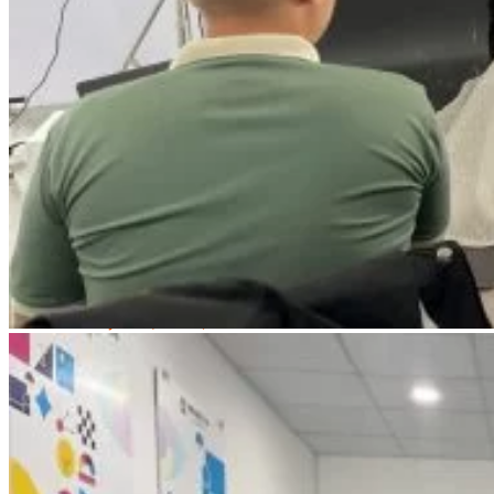
Sắc Đẹp
Kỹ Thuật Viên Spa
Quản Lý Spa
Khởi Sự Kinh Doanh Spa và Salon
Kinh Doanh Chuỗi và Nhượng Quyền Spa, Salon
Chăm Sóc Và Điều Trị Da
Chuyên Viên Trang Điểm
Trang Điểm Cô Dâu
Phun Xăm Thẩm Mỹ
Kỹ Thuật Tạo Sợi Hairstroke
Barber Chuyên Nghiệp
Kỹ Thuật Chải Bới Tóc Chuyên Nghiệp
Quản Lý Hair Salon Chuyên Nghiệp
Nối Mi Chuyên Nghiệp
Quản Lý Nail Salon Chuyên Nghiệp
Kỹ Thuật Nhuộm – Uốn – Duỗi
Nail Salon Định Cư
Kinh Doanh Nail Box
Train The Trainer – Chuyên Ngành Nail
Chăm Sóc Mẹ Và Bé
Gội Đầu Dưỡng Sinh Và Massage Thư Giãn
Marketing Online Ngành Chăm Sóc Sắc Đẹp
Chuyên Đề Chăm Sóc Sắc Đẹp
Âm Nhạc