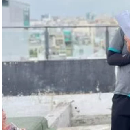
Data Visualization (Trực Quan Hóa Dữ Liệu)
Data System (Quản Trị Dữ Liệu)
Chuyên Viên Lập Trình (Full Stack)
Chuyên Viên Lập Trình Website (Full Stack)
Chuyên Viên Lập Trình Mobile (Full Stack)
Software Testing
Trọn Bộ Công Cụ AI Văn Phòng
Trọn Bộ Công Cụ AI Ứng Dụng Giảng Dạy
Lập Trình Cho Trẻ Em
Tin Học Ứng Dụng
Thiết Kế (Design)
Thiết Kế Đồ Họa Chuyên Nghiệp
Chuyên Viên Thiết Kế Nội Thất
3D Game Art & Design
Mỹ Thuật Đa Phương Tiện
3D Animation
Mỹ Thuật Số – Digital Art
Motion Graphics Basic
Adobe Photoshop – Illustrator
Hội Họa Thiếu Nhi
Digital Art For Kids
Venus Academy
Sunny STEAM Academy
Trại Hè Kỹ Năng