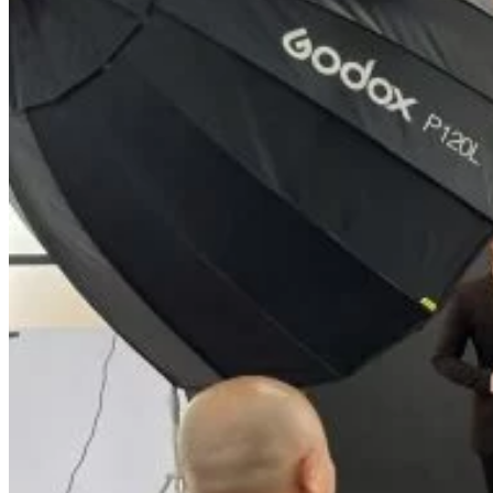
Facebook Marketing
Search Engine Optimization (SEO)
Quản Trị Fanpage
Facebook Ads
Google Ads
Content Marketing Đa Kênh
Digital Marketing Foundation
Bán Hàng Đa Kênh
Adobe Photoshop – Illustrator
Marketing Online Ngành F&B
Marketing Online Ngành Chăm Sóc Sắc Đẹp
Chuyên Đề Digital Marketing
Media Production
Chuyên Viên Tổ Chức Sự Kiện
Truyền Thông Đa Phương Tiện
Media Production
Nhiếp Ảnh Thương Mại
Sản Xuất Phim Kỹ Thuật Số
Biên Tập Video Cơ Bản Với Capcut
Dựng Phim Cơ Bản Với Adobe Premiere Pro
Sức Khỏe
Kỹ Thuật Viên Xoa Bóp Ấn Huyệt Trị Liệu
Chăm Sóc Người Cao Tuổi