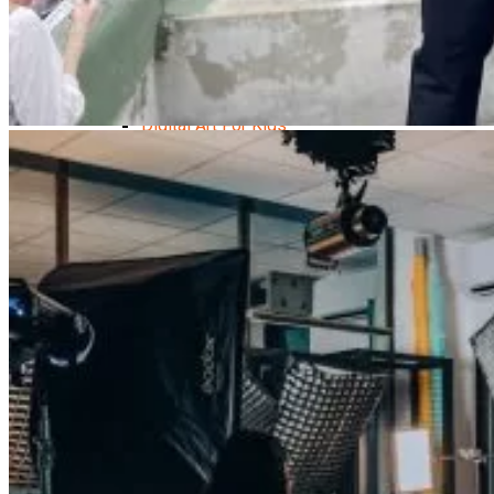
Trại Hè Hướng Nghiệp
Chuyên Đề Á Âu Kitchen For Kid & Teen
Chuyên Đề Kỹ Năng Sống
Khóa Học Nấu Ăn Cho Bé
Hội Họa Thiếu Nhi
Digital Art For Kids
Khóa Học Thiết Kế Truyện Tranh Ai
Khóa Học Họa Sĩ Ai
Khóa Học Biên Tập Video Với Ai
Mc Nhí
Kỳ Thủ Cờ Vua
Lập Trình Cho Trẻ Em
Robotic trẻ em
Piano Trẻ Em
Thanh Nhạc Trẻ Em
Sơ Cấp Cứu Cho Trẻ Em
Toán Tư Duy
Bếp Gia Đình
Trung Cấp CET
Kỹ Thuật Chế Biến Món Ăn
Kỹ Thuật Làm Bánh
Kỹ Thuật Pha Chế Đồ Uống
Quản Trị Khách Sạn