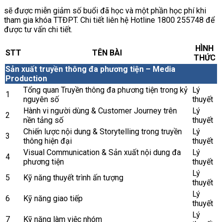
sẽ được miễn giảm số buổi đã học và một phần học phí khi
tham gia khóa TTĐPT. Chi tiết liên hệ Hotline 1800 255748 để
được tư vấn chi tiết.
HÌNH
STT
TÊN BÀI
THỨC
Sản xuất truyền thông đa phương tiện – Media
Production
Tổng quan Truyền thông đa phương tiện trong kỷ
Lý
1
nguyên số
thuyết
Hành vi người dùng & Customer Journey trên
Lý
2
nền tảng số
thuyết
Chiến lược nội dung & Storytelling trong truyền
Lý
3
thông hiện đại
thuyết
Visual Communication & Sản xuất nội dung đa
Lý
4
phương tiện
thuyết
Lý
5
Kỹ năng thuyết trình ấn tượng
thuyết
Lý
6
Kỹ năng giao tiếp
thuyết
Lý
7
Kỹ năng làm việc nhóm