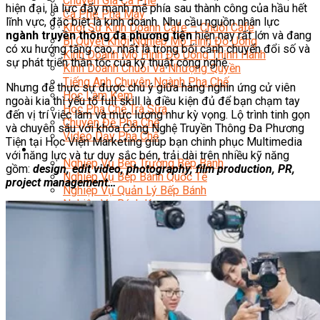
Chuyên Gia Cà Phê
hiện đại, là lực đẩy mạnh mẽ phía sau thành công của hầu hết
Cà Phê Pha Máy
lĩnh vực, đặc biệt là kinh doanh. Nhu cầu nguồn nhân lực
Khởi Sự Kinh Doanh Cafe – Chuỗi Cafe
ngành truyền thông đa phương tiện
hiện nay rất lớn và đang
Bí Quyết Khởi Nghiệp Mô Hình Đồ Uống
có xu hướng tăng cao, nhất là trong bối cảnh chuyển đổi số và
Kinh Doanh Mô Hình Đồ Uống Thịnh Hành
sự phát triển thần tốc của kỹ thuật công nghệ.
Kinh Doanh Chuỗi Và Nhượng Quyền
Tiếng Anh Chuyên Ngành Pha Chế
Nhưng để thực sự được chú ý giữa hàng nghìn ứng cử viên
Học Làm Kem
ngoài kia thì yếu tố full skill là điều kiện đủ để bạn chạm tay
Học Pha Chế Trà Sữa
đến vị trí việc làm và mức lương như kỳ vọng. Lộ trình tinh gọn
Chuyên Đề Pha Chế
và chuyên sâu với khóa Công Nghệ Truyền Thông Đa Phương
Video Dạy Pha Chế
Tiện tại Học Viện Marketing giúp bạn chinh phục Multimedia
Làm Bánh
với năng lực và tư duy sắc bén, trải dài trên nhiều kỹ năng
Nghiệp Vụ Bếp Trưởng Bếp Bánh
gồm:
design, edit video, photography, film production, PR,
Nghiệp Vụ Bếp Bánh Quốc Tế
project management…
Nghiệp Vụ Quản Lý Bếp Bánh
Nghiệp Vụ Bánh Kem
Bánh Việt
Bánh Nhật
Bánh Mì Nâng Cao
Bánh Đài Loan
Bánh Ngắn Hạn
Bánh Kinh Doanh
Handmade Mini Cake
Master Class