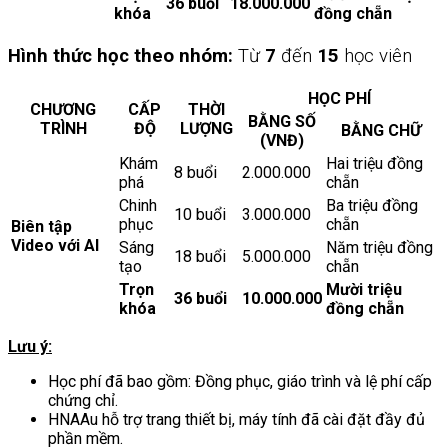
36 buổi
18.000.000
khóa
đồng chẵn
Hình thức học theo nhóm:
Từ
7
đến
15
học viên
HỌC PHÍ
CHƯƠNG
CẤP
THỜI
BẰNG SỐ
TRÌNH
ĐỘ
LƯỢNG
BẰNG CHỮ
(VNĐ)
Khám
Hai triệu đồng
8 buổi
2.000.000
phá
chẵn
Chinh
Ba triệu đồng
10 buổi
3.000.000
phục
chẵn
Biên tập
Video với AI
Sáng
Năm triệu đồng
18 buổi
5.000.000
tạo
chẵn
Trọn
Mười triệu
36 buổi
10.000.000
khóa
đồng chẵn
Lưu ý:
Học phí đã bao gồm: Đồng phục, giáo trình và lệ phí cấp
chứng chỉ.
HNAAu hỗ trợ trang thiết bị, máy tính đã cài đặt đầy đủ
phần mềm.