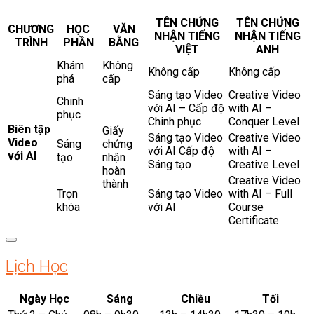
TÊN CHỨNG
TÊN CHỨNG
CHƯƠNG
HỌC
VĂN
NHẬN TIẾNG
NHẬN TIẾNG
TRÌNH
PHẦN
BẰNG
VIỆT
ANH
Khám
Không
Không cấp
Không cấp
phá
cấp
Sáng tạo Video
Creative Video
Chinh
với AI – Cấp độ
with AI –
phục
Chinh phục
Conquer Level
Biên tập
Giấy
Sáng tạo Video
Creative Video
Video
Sáng
chứng
với AI Cấp độ
with AI –
với AI
tạo
nhận
Sáng tạo
Creative Level
hoàn
Creative Video
thành
Trọn
Sáng tạo Video
with AI – Full
khóa
với AI
Course
Certificate
Lịch Học
Ngày Học
Sáng
Chiều
Tối