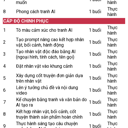
muốn
hành
Thực
8
Phong cách tranh AI
1 buổi
hành
CẤP ĐỘ CHINH PHỤC
Thực
1
Tô màu cảm xúc cho tranh AI
1 buổi
hành
Tạo prompt nâng cao kết hợp nhân
Thực
2
1 buổi
vật, bối cảnh, hành động
hành
Tạo nhân vật độc đáo bằng AI
Thực
3
1 buổi
(ngoại hình, tính cách, tên gọi)
hành
Thực
4
Đặt nhân vật vào khung cảnh
1 buổi
hành
Xây dựng cốt truyện đơn giản dựa
Thực
5
1 buổi
trên nhân vật
hành
Lên ý tưởng chủ đề và nội dung
Thực
6
1 buổi
video
hành
Kể chuyện bằng tranh và văn bản do
Thực
7
1 buổi
AI tạo ra
hành
Kết hợp nhân vật, bối cảnh, cốt
Thực
8
1 buổi
truyện thành sản phẩm hoàn chỉnh
hành
Thực hành sáng tạo câu chuyện
Thực
9
1 buổi