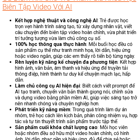
Biên Tập Video Với AI
Kết hợp nghệ thuật và công nghệ AI
: Trẻ được học
trọn vẹn hành trình sáng tạo, từ xây dựng nhân vật, viết
câu chuyện đến biên tập video hoàn chỉnh, vừa phát triển
trí tưởng tượng vừa làm chủ công cụ số.
100% học thông qua thực hành
: Mỗi buổi học đều có
sản phẩm cụ thể như tranh minh họa, lời dẫn, hiệu ứng
hoặc video ngắn, giúp các em thấy rõ tiến bộ từng ngày.
Rèn luyện kỹ năng kể chuyện đa phương tiện
: Kết hợp
hình ảnh, văn bản, âm thanh và hiệu ứng để truyền tải
thông điệp, hình thành tư duy kể chuyện mạch lạc, hấp
dẫn.
Làm chủ công cụ AI hiện đại
: Biết cách viết prompt để
AI tạo tranh, chuyển văn bản thành giọng nói, chỉnh sửa
và dựng video bằng phần mềm AI, giúp việc sáng tạo trở
nên nhanh chóng và chuyên nghiệp hơn.
Phát triển kỹ năng mềm
: Trong quá trình làm dự án
nhóm, trẻ học cách lên kịch bản, phân công nhiệm vụ, hợp
tác và tự tin thuyết trình sản phẩm trước tập thể.
Sản phẩm cuối khóa chất lượng cao
: Mỗi học viên
hoặc nhóm đều sở hữu một video hoàn chỉnh, có hình
ảnh, lời dẫn, nhạc nền và hiệu ứng, đủ để chia sẻ hoặc