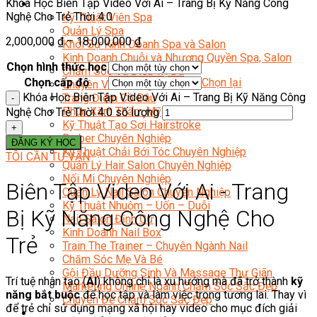
Khóa Học Biên Tập Video Với Ai – Trang Bị Kỹ Năng Công
Sắc Đẹp
Nghệ Cho Trẻ Thời 4.0
Kỹ Thuật Viên Spa
Quản Lý Spa
2,000,000
₫
–
18,000,000
₫
Khởi Sự Kinh Doanh Spa và Salon
Kinh Doanh Chuỗi và Nhượng Quyền Spa, Salon
Chọn hình thức học
Chăm Sóc Và Điều Trị Da
Chọn cấp độ
Chọn lại
Chuyên Viên Trang Điểm
Khóa Học Biên Tập Video Với Ai – Trang Bị Kỹ Năng Công
Trang Điểm Cô Dâu
Phun Xăm Thẩm Mỹ
Nghệ Cho Trẻ Thời 4.0 số lượng
Kỹ Thuật Tạo Sợi Hairstroke
Barber Chuyên Nghiệp
ĐĂNG KÝ HỌC
Kỹ Thuật Chải Bới Tóc Chuyên Nghiệp
TÔI CẦN TƯ VẤN
Quản Lý Hair Salon Chuyên Nghiệp
Nối Mi Chuyên Nghiệp
Biên Tập Video Với Ai - Trang
Quản Lý Nail Salon Chuyên Nghiệp
Kỹ Thuật Nhuộm – Uốn – Duỗi
Bị Kỹ Năng Công Nghệ Cho
Nail Salon Định Cư
Kinh Doanh Nail Box
Trẻ
Train The Trainer – Chuyên Ngành Nail
Chăm Sóc Mẹ Và Bé
Gội Đầu Dưỡng Sinh Và Massage Thư Giãn
Trí tuệ nhân tạo (
AI
) không chỉ là xu hướng mà đã trở thành
kỹ
Marketing Online Ngành Chăm Sóc Sắc Đẹp
năng bắt buộc
để học tập và làm việc trong tương lai. Thay vì
Chuyên Đề Chăm Sóc Sắc Đẹp
để trẻ chỉ sử dụng mạng xã hội hay video cho mục đích giải
Âm Nhạc