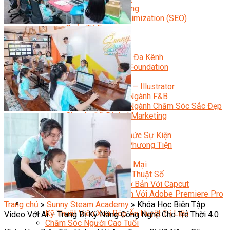
Facebook Marketing
Search Engine Optimization (SEO)
Quản Trị Fanpage
Facebook Ads
Google Ads
Content Marketing Đa Kênh
Digital Marketing Foundation
Bán Hàng Đa Kênh
Adobe Photoshop – Illustrator
Marketing Online Ngành F&B
Marketing Online Ngành Chăm Sóc Sắc Đẹp
Chuyên Đề Digital Marketing
Media Production
Chuyên Viên Tổ Chức Sự Kiện
Truyền Thông Đa Phương Tiện
Media Production
Nhiếp Ảnh Thương Mại
Sản Xuất Phim Kỹ Thuật Số
Biên Tập Video Cơ Bản Với Capcut
Dựng Phim Cơ Bản Với Adobe Premiere Pro
Sức Khỏe
Trang chủ
»
Sunny Steam Academy
»
Khóa Học Biên Tập
Kỹ Thuật Viên Xoa Bóp Ấn Huyệt Trị Liệu
Video Với Ai – Trang Bị Kỹ Năng Công Nghệ Cho Trẻ Thời 4.0
Chăm Sóc Người Cao Tuổi