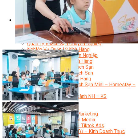
Bí Quyết Kinh Doanh Và Vận Hành Mô Hình Bánh
Chuyên Đề Bếp Bánh
Video Dạy Làm Bánh
Quản Trị NHKS
Quản Trị Nhà Hàng Khách Sạn Quốc Tế
Nghiệp Vụ Quản Lý NH-KS
Quản Lý Nhà Hàng Chuyên Nghiệp
Quản Lý Khách Sạn Chuyên Nghiệp
Nghiệp Vụ Quản Lý Nhà Hàng
Nghiệp Vụ Lễ Tân Chuyên Nghiệp
Giám Đốc Điều Hành Nhà Hàng
Tiếng Anh Nhà Hàng Khách Sạn
Khởi Sự Kinh Doanh Khách Sạn
Khởi Sự Kinh Doanh Nhà Hàng
Khởi Sự Kinh Doanh Khách Sạn Mini – Homestay –
AirBnB
Kiến Thức & Kỹ Năng Ngành NH – KS
Marketing
Digital Marketing
Giám Đốc Digital Marketing
Chuyên Viên Social Media
Tiktok Marketing – Tiktok Ads
Thương Mại Điện Tử – Kinh Doanh Thực
Chiến Trên Shopee