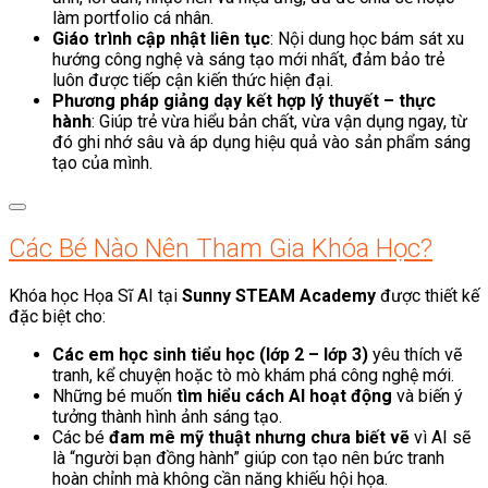
làm portfolio cá nhân.
Giáo trình cập nhật liên tục
: Nội dung học bám sát xu
hướng công nghệ và sáng tạo mới nhất, đảm bảo trẻ
luôn được tiếp cận kiến thức hiện đại.
Phương pháp giảng dạy kết hợp lý thuyết – thực
hành
: Giúp trẻ vừa hiểu bản chất, vừa vận dụng ngay, từ
đó ghi nhớ sâu và áp dụng hiệu quả vào sản phẩm sáng
tạo của mình.
Các Bé Nào Nên Tham Gia Khóa Học?
Khóa học Họa Sĩ AI tại
Sunny STEAM Academy
được thiết kế
đặc biệt cho:
Các em học sinh tiểu học (lớp 2 – lớp 3)
yêu thích vẽ
tranh, kể chuyện hoặc tò mò khám phá công nghệ mới.
Những bé muốn
tìm hiểu cách AI hoạt động
và biến ý
tưởng thành hình ảnh sáng tạo.
Các bé
đam mê mỹ thuật nhưng chưa biết vẽ
vì AI sẽ
là “người bạn đồng hành” giúp con tạo nên bức tranh
hoàn chỉnh mà không cần năng khiếu hội họa.