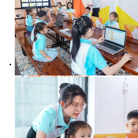
Chuyên Gia Cà Phê
Cà Phê Pha Máy
Khởi Sự Kinh Doanh Cafe – Chuỗi Cafe
Bí Quyết Khởi Nghiệp Mô Hình Đồ Uống
Kinh Doanh Mô Hình Đồ Uống Thịnh Hành
Kinh Doanh Chuỗi Và Nhượng Quyền
Tiếng Anh Chuyên Ngành Pha Chế
Học Làm Kem
Học Pha Chế Trà Sữa
Chuyên Đề Pha Chế
Video Dạy Pha Chế
Làm Bánh
Nghiệp Vụ Bếp Trưởng Bếp Bánh
Nghiệp Vụ Bếp Bánh Quốc Tế
Nghiệp Vụ Quản Lý Bếp Bánh
Nghiệp Vụ Bánh Kem
Bánh Việt
Bánh Nhật
Bánh Mì Nâng Cao
Bánh Đài Loan
Bánh Ngắn Hạn
Bánh Kinh Doanh
Handmade Mini Cake
Master Class