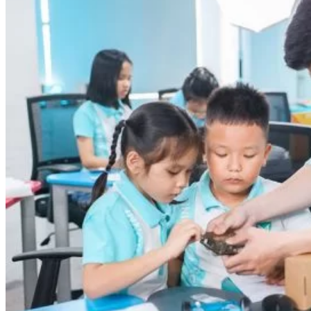
Quản Lý Kinh Doanh Nhà Hàng Và Dịch Vụ Ăn Uống
Hướng Dẫn Du Lịch
Quản Trị Lữ Hành
Marketing
Tạo Mẫu Và Chăm Sóc Sắc Đẹp
Truyền Thông Đa Phương Tiện
Công Nghệ Thông Tin
An Ninh Mạng
Thiết Kế Đồ Họa
Âm Nhạc
Điện Công Nghiệp Và Dân Dụng
Văn Hóa Phổ Thông
Nâng Cao Năng Lực Tiếng Anh – Chuẩn TOEIC
Tin Tức
HỌC BỔNG 2026
Học kỹ năng
Đào Tạo Nghề
Hoạt Động
Văn Hóa Ẩm Thực Việt Nam
Sự Kiện Hướng Nghiệp Á Âu
Siêu Thị ĐVP Market