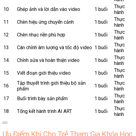
Thực
10
Ghép ảnh và lời dẫn vào video
1 buổi
hành
Thực
11
Chèn hiệu ứng chuyển cảnh
1 buổi
hành
Thực
12
Chèn nhạc nền phù hợp
1 buổi
hành
Thực
13
Cân chỉnh âm lượng và tốc độ video
1 buổi
hành
Thực
14
Chỉnh sửa và hoàn thiện video
1 buổi
hành
Thực
15
Viết đoạn giới thiệu video
1 buổi
hành
Tập thuyết trình giới thiệu bộ sản
Thực
16
1 buổi
phẩm
hành
Thực
17
Buổi trình bày sản phẩm
1 buổi
hành
Thực
18
Tổng kết hành trình AI ART
1 buổi
hành
Ưu Điểm Khi Cho Trẻ Tham Gia Khóa Học