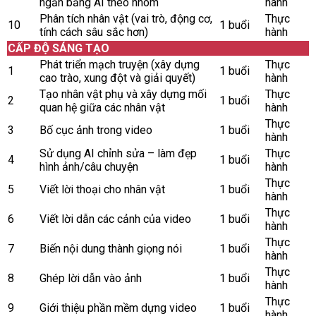
ngắn bằng AI theo nhóm
hành
Phân tích nhân vật (vai trò, động cơ,
Thực
10
1 buổi
tính cách sâu sắc hơn)
hành
CẤP ĐỘ SÁNG TẠO
Phát triển mạch truyện (xây dựng
Thực
1
1 buổi
cao trào, xung đột và giải quyết)
hành
Tạo nhân vật phụ và xây dựng mối
Thực
2
1 buổi
quan hệ giữa các nhân vật
hành
Thực
3
Bố cục ảnh trong video
1 buổi
hành
Sử dụng AI chỉnh sửa – làm đẹp
Thực
4
1 buổi
hình ảnh/câu chuyện
hành
Thực
5
Viết lời thoại cho nhân vật
1 buổi
hành
Thực
6
Viết lời dẫn các cảnh của video
1 buổi
hành
Thực
7
Biến nội dung thành giọng nói
1 buổi
hành
Thực
8
Ghép lời dẫn vào ảnh
1 buổi
hành
Thực
9
Giới thiệu phần mềm dựng video
1 buổi
hành