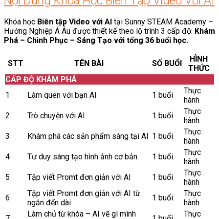
Nội Dung Khóa Học Biên Tập Video Với AI
Khóa học
Biên tập Video với AI
tại Sunny STEAM Academy –
Hướng Nghiệp Á Âu được thiết kế theo lộ trình 3 cấp độ:
Khám
Phá – Chinh Phục – Sáng Tạo với tổng 36 buổi học.
HÌNH
STT
TÊN BÀI
SỐ BUỔI
THỨC
CẤP ĐỘ KHÁM PHÁ
Thực
1
Làm quen với bạn AI
1 buổi
hành
Thực
2
Trò chuyện với AI
1 buổi
hành
Thực
3
Khám phá các sản phẩm sáng tại AI
1 buổi
hành
Thực
4
Tư duy sáng tạo hình ảnh cơ bản
1 buổi
hành
Thực
5
Tập viết Promt đơn giản với AI
1 buổi
hành
Tập viết Promt đơn giản với AI từ
Thực
6
1 buổi
ngắn đến dài
hành
Làm chủ từ khóa – AI vẽ gì mình
Thực
7
1 buổi