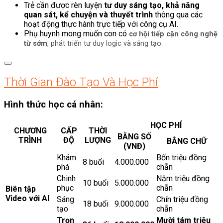
Trẻ cần được rèn luyện
tư duy sáng tạo, khả năng
quan sát, kể chuyện và thuyết trình
thông qua các
hoạt động thực hành trực tiếp với công cụ AI.
Phụ huynh mong muốn con có
cơ hội tiếp cận công nghệ
từ sớm
, phát triển tư duy logic và sáng tạo.
Thời Gian Đào Tạo Và Học Phí
Hình thức học cá nhân:
HỌC PHÍ
CHƯƠNG
CẤP
THỜI
BẰNG SỐ
TRÌNH
ĐỘ
LƯỢNG
BẰNG CHỮ
(VNĐ)
Khám
Bốn triệu đồng
8 buổi
4.000.000
phá
chẵn
Chinh
Năm triệu đồng
10 buổi
5.000.000
phục
chẵn
Biên tập
Video với AI
Sáng
Chín triệu đồng
18 buổi
9.000.000
tạo
chẵn
Trọn
Mười tám triệu