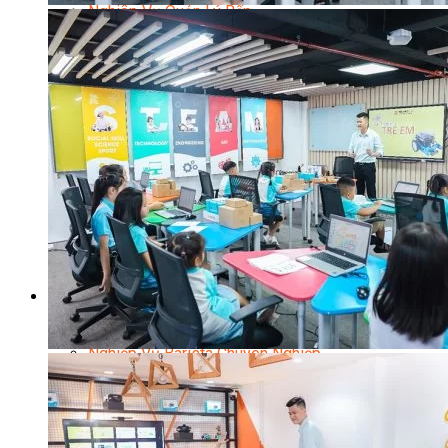
Nghiệp Vụ Quản Lý Bếp
Nghiệp Vụ Cấp Dưỡng
Nghiệp Vụ Bếp Phụ
Điểm Tâm Hồng Kông
Eat Clean
Food Stylist
Master Class
Bếp Gia Đình
Học Nấu Ăn Mở Quán
Chuyên Đề Bếp Nóng
Khởi Sự Kinh Doanh Ngành F&B
Khởi Sự Kinh Doanh Nhà Hàng
Bí Quyết Kinh Doanh và Vận Hành Mô Hình Ẩm
Thực
Video Dạy Nấu Ăn
Pha Chế
Nghiệp Vụ Bar Trưởng
Nghiệp Vụ Bartender Chuyên Nghiệp
Nghiệp Vụ Barista Chuyên Nghiệp
Nghiệp Vụ Flair Bartending Chuyên Nghiệp
Nghiệp Vụ Pha Chế Đặc Biệt
Nghiệp Vụ Pha Chế Tổng Hợp
Nghiệp Vụ Quản Lý Bar