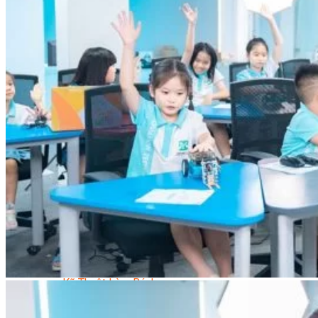
Trại Hè Hướng Nghiệp
Chuyên Đề Á Âu Kitchen For Kid & Teen
Chuyên Đề Kỹ Năng Sống
Khóa Học Nấu Ăn Cho Bé
Hội Họa Thiếu Nhi
Digital Art For Kids
Khóa Học Thiết Kế Truyện Tranh Ai
Khóa Học Họa Sĩ Ai
Khóa Học Biên Tập Video Với Ai
Mc Nhí
Kỳ Thủ Cờ Vua
Lập Trình Cho Trẻ Em
Robotic trẻ em
Piano Trẻ Em
Thanh Nhạc Trẻ Em
Sơ Cấp Cứu Cho Trẻ Em
Toán Tư Duy
Bếp Gia Đình
Trung Cấp CET
Kỹ Thuật Chế Biến Món Ăn
Kỹ Thuật Làm Bánh
Kỹ Thuật Pha Chế Đồ Uống
Quản Trị Khách Sạn