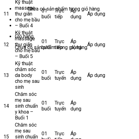
Kỹ thuật
massage
Chưa có sản phẩm trong giỏ hàng.
01
Trực
Áp
11
thư giãn
Áp dụng
buổi
tiếp
dụng
cho mẹ bầu
– Buổi 4
Kỹ thuật
Giỏ hàng
massage
01
Trực
Áp
12
thư giãn
Áp dụng
Chưa có sản phẩm trong giỏ hàng.
buổi
tiếp
dụng
cho mẹ bầu
– Buổi 5
Kỹ thuật
chăm sóc
01
Trực
Áp
13
da body
Áp dụng
buổi
tuyến
dụng
cho mẹ sau
sinh
Chăm sóc
mẹ sau
01
Trực
Áp
14
sinh chuẩn
buổi
tuyến
dụng
y khoa –
Buổi 1
Chăm sóc
mẹ sau
01
Trực
Áp
15
sinh chuẩn