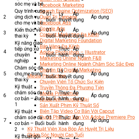
sóc mẹ và bé
Facebook Marketing
Quy trình cung
Search Engine Optimization (SEO)
01
Lý
Áp
2
ứng dịch vụ
Áp dụng
Quản Trị Fanpage
buổi
thuyết
dụng
cho mẹ và bé
Facebook Ads
Google Ads
Kiến thức về
01
Lý
Áp
3
Áp dụng
Content Marketing Đa Kênh
thai kỳ
buổi
thuyết
dụng
Digital Marketing Foundation
Kỹ năng giao
Bán Hàng Đa Kênh
tiếp ứng xử
01
Thực
Áp
4
Adobe Photoshop – Illustrator
chuyên
buổi
hành
dụng
Marketing Online Ngành F&B
nghiệp
Marketing Online Ngành Chăm Sóc Sắc Đẹp
Chăm sóc da
Chuyên Đề Digital Marketing
01
Lý
Áp
5
cho mẹ trong
Áp dụng
Media Production
buổi
thuyết
dụng
thai kỳ
Chuyên Viên Tổ Chức Sự Kiện
Kỹ thuật
Truyền Thông Đa Phương Tiện
chăm sóc da
01
Thực
Áp
Media Production
6
Áp dụng
cơ bản – Buổi
buổi
hành
dụng
Nhiếp Ảnh Thương Mại
1
Sản Xuất Phim Kỹ Thuật Số
Biên Tập Video Cơ Bản Với Capcut
Kỹ thuật
Dựng Phim Cơ Bản Với Adobe Premiere Pro
chăm sóc da
01
Thực
Áp
7
Áp dụng
Sức Khỏe
cơ bản – Buổi
buổi
hành
dụng
Kỹ Thuật Viên Xoa Bóp Ấn Huyệt Trị Liệu
2
Chăm Sóc Người Cao Tuổi
Kỹ thuật gội