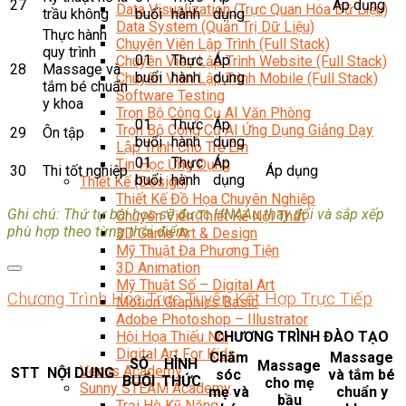
27
Áp dụng
Data Visualization (Trực Quan Hóa Dữ Liệu)
trầu không
buổi
hành
dụng
Data System (Quản Trị Dữ Liệu)
Thực hành
Chuyên Viên Lập Trình (Full Stack)
quy trình
01
Thực
Áp
Chuyên Viên Lập Trình Website (Full Stack)
28
Massage và
buổi
hành
dụng
Chuyên Viên Lập Trình Mobile (Full Stack)
tắm bé chuẩn
Software Testing
y khoa
Trọn Bộ Công Cụ AI Văn Phòng
01
Thực
Áp
Trọn Bộ Công Cụ AI Ứng Dụng Giảng Dạy
29
Ôn tập
buổi
hành
dụng
Lập Trình Cho Trẻ Em
01
Thực
Áp
Tin Học Ứng Dụng
30
Thi tốt nghiệp
Áp dụng
buổi
hành
dụng
Thiết Kế (Design)
Thiết Kế Đồ Họa Chuyên Nghiệp
Ghi chú: Thứ tự bài học sẽ được HNAAu thay đổi và sắp xếp
Chuyên Viên Thiết Kế Nội Thất
phù hợp theo từng thời điểm.
3D Game Art & Design
Mỹ Thuật Đa Phương Tiện
3D Animation
Mỹ Thuật Số – Digital Art
Chương Trình Học Trực Tuyến Kết Hợp Trực Tiếp
Motion Graphics Basic
Adobe Photoshop – Illustrator
Hội Họa Thiếu Nhi
CHƯƠNG TRÌNH ĐÀO TẠO
Digital Art For Kids
Chăm
Massage
SỐ
HÌNH
Massage
Venus Academy
STT
NỘI DUNG
sóc
và tắm bé
BUỔI
THỨC
cho mẹ
Sunny STEAM Academy
mẹ và
chuẩn y
bầu
Trại Hè Kỹ Năng