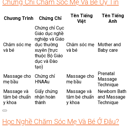
Chứng Chỉ Chăm Sóc Mẹ Và Bé Uy Tín
Tên Tiếng
Tên Tiếng
Chương Trình
Chứng Chỉ
Việt
Anh
Chứng chỉ Cục
Giáo dục nghề
nghiệp và Giáo
Chăm sóc mẹ
dục thường
Chăm sóc mẹ
Mother and
và bé
xuyên (trực
và bé
Baby care
thuộc Bộ Giáo
dục và Đào
tạo)
Prenatal
Massage cho
Chứng chỉ
Massage cho
Massage
mẹ bầu
HNAAu
mẹ bầu
Technique
Massage và
Giấy chứng
Massage và
Newborn Bath
tắm bé chuẩn
nhận hoàn
tắm bé chuẩn
and Massage
y khoa
thành
y khoa
Technique
Học Nghề Chăm Sóc Mẹ Và Bé Ở Đâu?