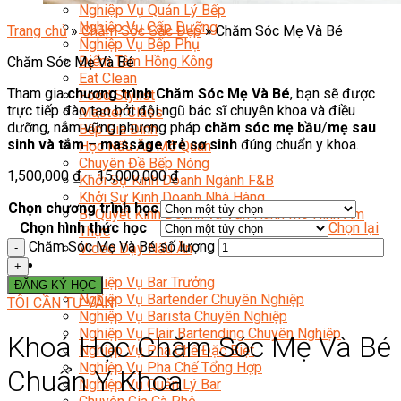
Nghiệp Vụ Quản Lý Bếp
Nghiệp Vụ Cấp Dưỡng
Trang chủ
»
Chăm Sóc Sắc Đẹp
»
Chăm Sóc Mẹ Và Bé
Nghiệp Vụ Bếp Phụ
Điểm Tâm Hồng Kông
Chăm Sóc Mẹ Và Bé
Eat Clean
Tham gia
chương trình Chăm Sóc Mẹ Và Bé
, bạn sẽ được
Food Stylist
trực tiếp đào tạo bởi đội ngũ bác sĩ chuyên khoa và điều
Master Class
dưỡng, nắm vững phương pháp
chăm sóc mẹ bầu
/
mẹ sau
Bếp Gia Đình
sinh và tắm
–
massage trẻ sơ sinh
đúng chuẩn y khoa.
Học Nấu Ăn Mở Quán
Chuyên Đề Bếp Nóng
1,500,000
₫
–
15,000,000
₫
Khởi Sự Kinh Doanh Ngành F&B
Khởi Sự Kinh Doanh Nhà Hàng
Chọn chương trình học
Bí Quyết Kinh Doanh và Vận Hành Mô Hình Ẩm
Chọn hình thức học
Chọn lại
Thực
Chăm Sóc Mẹ Và Bé số lượng
Video Dạy Nấu Ăn
Pha Chế
Nghiệp Vụ Bar Trưởng
ĐĂNG KÝ HỌC
Nghiệp Vụ Bartender Chuyên Nghiệp
TÔI CẦN TƯ VẤN
Nghiệp Vụ Barista Chuyên Nghiệp
Nghiệp Vụ Flair Bartending Chuyên Nghiệp
Khoá Học Chăm Sóc Mẹ Và Bé
Nghiệp Vụ Pha Chế Đặc Biệt
Nghiệp Vụ Pha Chế Tổng Hợp
Chuẩn Y Khoa
Nghiệp Vụ Quản Lý Bar