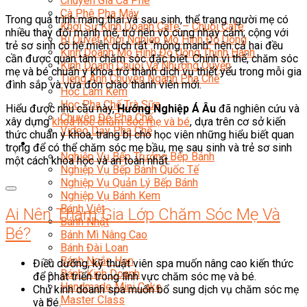
Chuyên Gia Cà Phê
Cà Phê Pha Máy
Trong quá trình mang thai và sau sinh, thể trạng người mẹ có
Khởi Sự Kinh Doanh Cafe – Chuỗi Cafe
nhiều thay đổi mạnh mẽ, trở nên vô cùng nhạy cảm; cộng với
Bí Quyết Khởi Nghiệp Mô Hình Đồ Uống
trẻ sơ sinh có hệ miễn dịch rất “mỏng manh” nên cả hai đều
Kinh Doanh Mô Hình Đồ Uống Thịnh Hành
cần được quan tâm chăm sóc đặc biệt. Chính vì thế, chăm sóc
Kinh Doanh Chuỗi Và Nhượng Quyền
mẹ và bé chuẩn y khoa trở thành dịch vụ thiết yếu trong mỗi gia
Tiếng Anh Chuyên Ngành Pha Chế
đình sắp và vừa đón chào thành viên mới.
Học Làm Kem
Học Pha Chế Trà Sữa
Hiểu được nhu cầu này,
Hướng Nghiệp Á Âu
đã nghiên cứu và
Chuyên Đề Pha Chế
xây dựng
khoá học chăm sóc mẹ và bé
, dựa trên cơ sở kiến
Video Dạy Pha Chế
thức chuẩn y khoa, trang bị cho học viên những hiểu biết quan
Làm Bánh
trọng để có thể chăm sóc mẹ bầu, mẹ sau sinh và trẻ sơ sinh
Nghiệp Vụ Bếp Trưởng Bếp Bánh
một cách khoa học và an toàn nhất.
Nghiệp Vụ Bếp Bánh Quốc Tế
Nghiệp Vụ Quản Lý Bếp Bánh
Nghiệp Vụ Bánh Kem
Bánh Việt
Ai Nên Tham Gia Lớp Chăm Sóc Mẹ Và
Bánh Nhật
Bé?
Bánh Mì Nâng Cao
Bánh Đài Loan
Bánh Ngắn Hạn
Điều dưỡng, kỹ thuật viên spa muốn nâng cao kiến thức
Bánh Kinh Doanh
để phát triển trong lĩnh vực chăm sóc mẹ và bé.
Handmade Mini Cake
Chủ kinh doanh spa muốn bổ sung dịch vụ chăm sóc mẹ
Master Class
và bé.