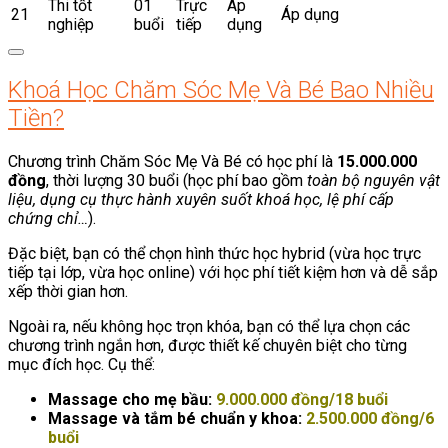
Thi tốt
01
Trực
Áp
21
Áp dụng
nghiệp
buổi
tiếp
dụng
Khoá Học Chăm Sóc Mẹ Và Bé Bao Nhiều
Tiền?
Chương trình Chăm Sóc Mẹ Và Bé có học phí là
15.000.000
đồng
, thời lượng 30 buổi (học phí bao gồm
toàn bộ nguyên vật
liệu, dụng cụ thực hành xuyên suốt khoá học, lệ phí cấp
chứng chỉ…
).
Đặc biệt, bạn có thể chọn hình thức học hybrid (vừa học trực
tiếp tại lớp, vừa học online) với học phí tiết kiệm hơn và dễ sắp
xếp thời gian hơn.
Ngoài ra, nếu không học trọn khóa, bạn có thể lựa chọn các
chương trình ngắn hơn, được thiết kế chuyên biệt cho từng
mục đích học. Cụ thể:
Massage cho mẹ bầu:
9.000.000 đồng/18 buổi
Massage và tắm bé chuẩn y khoa:
2.500.000 đồng/6
buổi