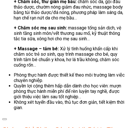
+ Chăm sóc, thư giãn mẹ bầu:
chăm sóc da, gội đầu
thảo dược, chườm nóng giảm đau nhức, massage body
bằng túi thảo dược/đá nóng, phương pháp làm sáng da,
hạn chế rạn nứt da cho mẹ bầu…
+ Chăm sóc mẹ sau sinh:
massage tống sản dịch, vệ
sinh tầng sinh môn/vết thương sau mổ, kỹ thuật thông
tắc tia sữa, xông hơi cho mẹ sau sinh…
+ Massage – tắm bé:
Xử lý tình huống khẩn cấp khi
chăm sóc trẻ sơ sinh, quy trình massage cho bé, quy
trình tắm bé chuẩn y khoa, hơ lá trầu không, chăm sóc
cuống rốn…
Phòng thực hành được thiết kế theo môi trường làm việc
chuyên nghiệp.
Quyền lợi cộng thêm hấp dẫn dành cho học viên: mượn
phòng thực hành miễn phí để rèn luyện tay nghề, được
giới thiệu việc làm sau tốt nghiệp…
Không xét tuyển đầu vào, thủ tục đơn giản, tiết kiệm thời
gian.