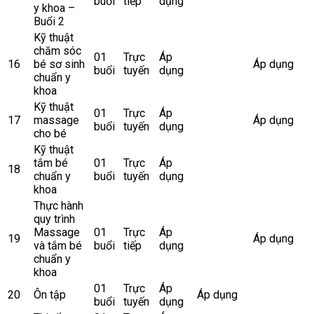
buổi
tiếp
dụng
y khoa –
Buổi 2
Kỹ thuật
chăm sóc
01
Trực
Áp
16
bé sơ sinh
Áp dụng
buổi
tuyến
dụng
chuẩn y
khoa
Kỹ thuật
01
Trực
Áp
17
massage
Áp dụng
buổi
tuyến
dụng
cho bé
Kỹ thuật
tắm bé
01
Trực
Áp
18
chuẩn y
buổi
tuyến
dụng
khoa
Thực hành
quy trình
Massage
01
Trực
Áp
19
Áp dụng
và tắm bé
buổi
tiếp
dụng
chuẩn y
khoa
01
Trực
Áp
20
Ôn tập
Áp dụng
buổi
tuyến
dụng