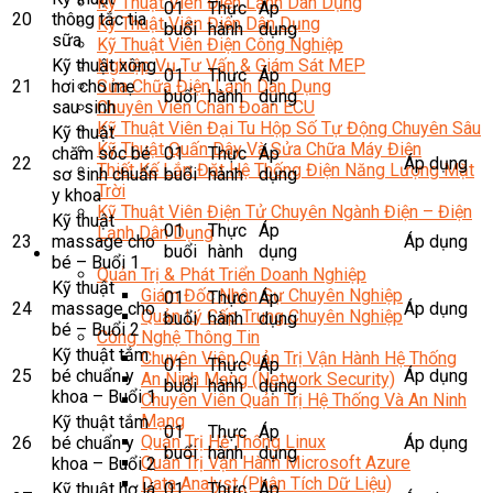
Kỹ Thuật Viên Điện Lạnh Dân Dụng
01
Thực
Áp
20
thông tắc tia
Kỹ Thuật Viên Điện Dân Dụng
buổi
hành
dụng
sữa
Kỹ Thuật Viên Điện Công Nghiệp
Kỹ thuật xông
Nghiệp Vụ Tư Vấn & Giám Sát MEP
01
Thực
Áp
21
hơi cho mẹ
Sửa Chữa Điện Lạnh Dân Dụng
buổi
hành
dụng
sau sinh
Chuyên Viên Chẩn Đoán ECU
Kỹ Thuật Viên Đại Tu Hộp Số Tự Động Chuyên Sâu
Kỹ thuật
Kỹ Thuật Quấn Dây Và Sửa Chữa Máy Điện
chăm sóc bé
01
Thực
Áp
22
Áp dụng
Thiết Kế Lắp Đặt Hệ Thống Điện Năng Lượng Mặt
sơ sinh chuẩn
buổi
hành
dụng
Trời
y khoa
Kỹ Thuật Viên Điện Tử Chuyên Ngành Điện – Điện
Kỹ thuật
01
Thực
Áp
Lạnh Dân Dụng
23
massage cho
Áp dụng
buổi
hành
dụng
Ngành Khác
bé – Buổi 1
Quản Trị & Phát Triển Doanh Nghiệp
Kỹ thuật
Giám Đốc Nhân Sự Chuyên Nghiệp
01
Thực
Áp
24
massage cho
Áp dụng
Quản Lý Cấp Trung Chuyên Nghiệp
buổi
hành
dụng
bé – Buổi 2
Công Nghệ Thông Tin
Kỹ thuật tắm
Chuyên Viên Quản Trị Vận Hành Hệ Thống
01
Thực
Áp
25
bé chuẩn y
Áp dụng
An Ninh Mạng (Network Security)
buổi
hành
dụng
khoa – Buổi 1
Chuyên Viên Quản Trị Hệ Thống Và An Ninh
Mạng
Kỹ thuật tắm
01
Thực
Áp
Quản Trị Hệ Thống Linux
26
bé chuẩn y
Áp dụng
buổi
hành
dụng
Quản Trị Vận Hành Microsoft Azure
khoa – Buổi 2
Data Analyst (Phân Tích Dữ Liệu)
Kỹ thuật hơ lá
01
Thực
Áp