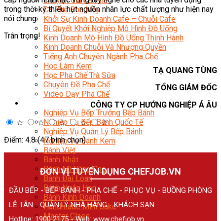
Chuyên Gia Cà Phê
trong thời kỳ thiếu hụt nguồn nhân lực chất lượng như hiện nay
Cà Phê Pha Máy
nói chung.
Khởi Sự Kinh Doanh Cafe – Chuỗi Cafe
Bí Quyết Khởi Nghiệp Mô Hình Đồ Uống
Trân trọng!
Kinh Doanh Mô Hình Đồ Uống Thịnh Hành
Kinh Doanh Chuỗi Và Nhượng Quyền
Tiếng Anh Chuyên Ngành Pha Chế
Học Làm Kem
TẠ QUANG TÙNG
Học Pha Chế Trà Sữa
Chuyên Đề Pha Chế
TỔNG GIÁM ĐỐC
Video Dạy Pha Chế
Làm Bánh
CÔNG TY CP HƯỚNG NGHIỆP Á ÂU
Nghiệp Vụ Bếp Trưởng Bếp Bánh
Nghiệp Vụ Bếp Bánh Quốc Tế
☆
☆
☆
☆
☆
Nghiệp Vụ Quản Lý Bếp Bánh
Điểm: 4.8 (47 bình chọn)
Nghiệp Vụ Bánh Kem
Bánh Việt
Bánh Nhật
Bánh Mì Nâng Cao
ĐƠN VỊ TUYỂN DỤNG CHEFJOB.VN
Bánh Đài Loan
Bánh Ngắn Hạn
ĐẦU BẾP - BẾP BÁNH - PHA CHẾ - PHỤC VỤ - BUỒNG PHÒNG
Bánh Kinh Doanh
LỄ TÂN - QUẢN LÝ NHÀ HÀNG - KHÁCH SẠN
Handmade Mini Cake
Master Class
Hotline: 1900 2175 - Web:
www.chefjob.vn