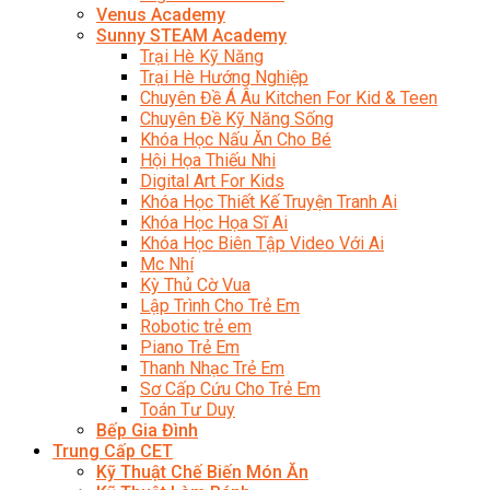
Venus Academy
Sunny STEAM Academy
Trại Hè Kỹ Năng
Trại Hè Hướng Nghiệp
Chuyên Đề Á Âu Kitchen For Kid & Teen
Chuyên Đề Kỹ Năng Sống
Khóa Học Nấu Ăn Cho Bé
Hội Họa Thiếu Nhi
Digital Art For Kids
Khóa Học Thiết Kế Truyện Tranh Ai
Khóa Học Họa Sĩ Ai
Khóa Học Biên Tập Video Với Ai
Mc Nhí
Kỳ Thủ Cờ Vua
Lập Trình Cho Trẻ Em
Robotic trẻ em
Piano Trẻ Em
Thanh Nhạc Trẻ Em
Sơ Cấp Cứu Cho Trẻ Em
Toán Tư Duy
Bếp Gia Đình
Trung Cấp CET
Kỹ Thuật Chế Biến Món Ăn