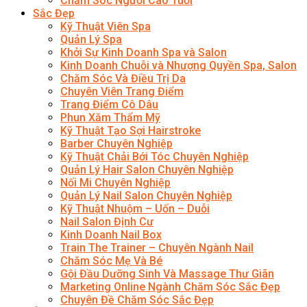
Chăm Sóc Người Cao Tuổi
Sắc Đẹp
Kỹ Thuật Viên Spa
Quản Lý Spa
Khởi Sự Kinh Doanh Spa và Salon
Kinh Doanh Chuỗi và Nhượng Quyền Spa, Salon
Chăm Sóc Và Điều Trị Da
Chuyên Viên Trang Điểm
Trang Điểm Cô Dâu
Phun Xăm Thẩm Mỹ
Kỹ Thuật Tạo Sợi Hairstroke
Barber Chuyên Nghiệp
Kỹ Thuật Chải Bới Tóc Chuyên Nghiệp
Quản Lý Hair Salon Chuyên Nghiệp
Nối Mi Chuyên Nghiệp
Quản Lý Nail Salon Chuyên Nghiệp
Kỹ Thuật Nhuộm – Uốn – Duỗi
Nail Salon Định Cư
Kinh Doanh Nail Box
Train The Trainer – Chuyên Ngành Nail
Chăm Sóc Mẹ Và Bé
Gội Đầu Dưỡng Sinh Và Massage Thư Giãn
Marketing Online Ngành Chăm Sóc Sắc Đẹp
Chuyên Đề Chăm Sóc Sắc Đẹp