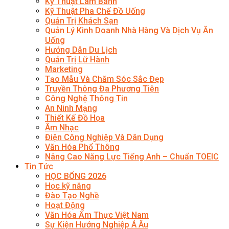
Kỹ Thuật Làm Bánh
Kỹ Thuật Pha Chế Đồ Uống
Quản Trị Khách Sạn
Quản Lý Kinh Doanh Nhà Hàng Và Dịch Vụ Ăn
Uống
Hướng Dẫn Du Lịch
Quản Trị Lữ Hành
Marketing
Tạo Mẫu Và Chăm Sóc Sắc Đẹp
Truyền Thông Đa Phương Tiện
Công Nghệ Thông Tin
An Ninh Mạng
Thiết Kế Đồ Họa
Âm Nhạc
Điện Công Nghiệp Và Dân Dụng
Văn Hóa Phổ Thông
Nâng Cao Năng Lực Tiếng Anh – Chuẩn TOEIC
Tin Tức
HỌC BỔNG 2026
Học kỹ năng
Đào Tạo Nghề
Hoạt Động
Văn Hóa Ẩm Thực Việt Nam
Sự Kiện Hướng Nghiệp Á Âu