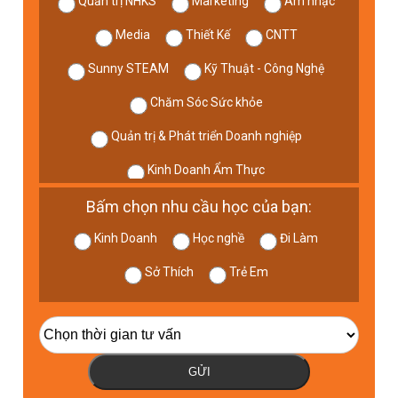
Quản trị NHKS
Marketing
Âm nhạc
Media
Thiết Kế
CNTT
Sunny STEAM
Kỹ Thuật - Công Nghệ
Chăm Sóc Sức khỏe
Quản trị & Phát triển Doanh nghiệp
Kinh Doanh Ẩm Thực
Bấm chọn nhu cầu học của bạn:
Kinh Doanh
Học nghề
Đi Làm
Sở Thích
Trẻ Em
GỬI