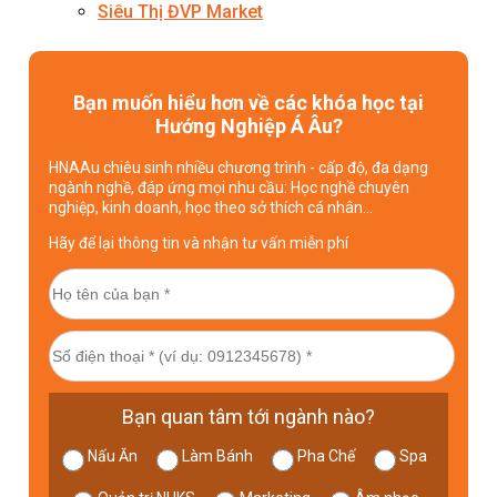
Siêu Thị ĐVP Market
Bạn muốn hiểu hơn về các khóa học tại
Hướng Nghiệp Á Âu?
HNAAu chiêu sinh nhiều chương trình - cấp độ, đa dạng
ngành nghề, đáp ứng mọi nhu cầu: Học nghề chuyên
nghiệp, kinh doanh, học theo sở thích cá nhân…
Hãy để lại thông tin và nhận tư vấn miễn phí
Bạn quan tâm tới ngành nào?
Nấu Ăn
Làm Bánh
Pha Chế
Spa