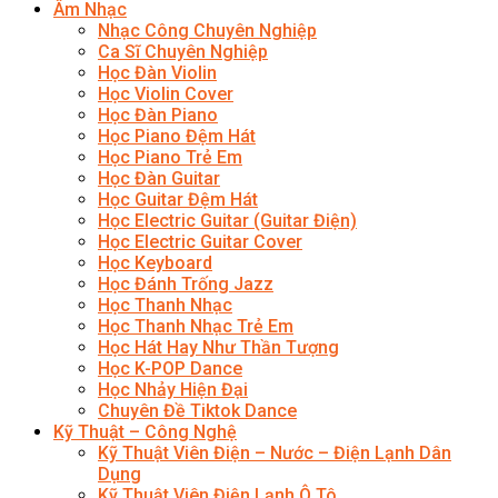
Âm Nhạc
Nhạc Công Chuyên Nghiệp
Ca Sĩ Chuyên Nghiệp
Học Đàn Violin
Học Violin Cover
Học Đàn Piano
Học Piano Đệm Hát
Học Piano Trẻ Em
Học Đàn Guitar
Học Guitar Đệm Hát
Học Electric Guitar (Guitar Điện)
Học Electric Guitar Cover
Học Keyboard
Học Đánh Trống Jazz
Học Thanh Nhạc
Học Thanh Nhạc Trẻ Em
Học Hát Hay Như Thần Tượng
Học K-POP Dance
Học Nhảy Hiện Đại
Chuyên Đề Tiktok Dance
Kỹ Thuật – Công Nghệ
Kỹ Thuật Viên Điện – Nước – Điện Lạnh Dân
Dụng
Kỹ Thuật Viên Điện Lạnh Ô Tô