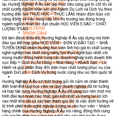
Nghiệp Vụ Quản Lý Bếp
lai, Hướng Nghiệp Á Âu xác lập mục tiêu cùng giá trị cốt lõi về
Nghiệp Vụ Cấp Dưỡng
chất lượng nguồn nhân lực cho ngành Du Lịch và Dịch Vụ theo
Nghiệp Vụ Bếp Phụ
hướng đào tạo THỰC HỌC – THỰC LÀM, nhằm đảm bảo với
Điểm Tâm Hồng Kông
cộng đồng về việc cung cấp cho thị trường lao động trong
Eat Clean
ngành nguồn nhân lực đạt chuẩn HỌC VIÊN 5 SAO – CHẤT
Food Stylist
LƯỢNG 5 SAO.
Master Class
Bếp Gia Đình
Để làm được điều đó, Hướng Nghiệp Á Âu xây dựng mô hình
Học Nấu Ăn Mở Quán
đào tạo kết hợp giữa HỌC VIÊN – ĐƠN VỊ ĐÀO TẠO – NHÀ
Chuyên Đề Bếp Nóng
TUYỂN DỤNG nhằm hướng học viên lĩnh hội giá trị chất lượng
Khởi Sự Kinh Doanh Ngành F&B
nghề nghiệp cao nhất cùng năng lực thạo nghề bậc nhất với
Khởi Sự Kinh Doanh Nhà Hàng
mong muốn đồng hành cùng các doanh nghiệp kinh doanh lĩnh
Bí Quyết Kinh Doanh và Vận Hành Mô Hình Ẩm
vực Bếp – Dịch Vụ Ăn Uống – Nhà Hàng – Khách Sạn – Lữ
Thực
Hành và góp phần thay đổi diện mạo chất lượng phục vụ của
Video Dạy Nấu Ăn
ngành Du Lịch – Dịch Vụ trong nước cũng như so tầm quốc tế.
Pha Chế
Hướng Nghiệp Á Âu xin trân trọng gửi lời cảm ơn chân thành
Nghiệp Vụ Bar Trưởng
đến toàn thể Quý học viên và Quý doanh nghiệp đã tin tưởng
Nghiệp Vụ Bartender Chuyên Nghiệp
và hợp tác cùng Hướng Nghiệp Á Âu để cùng tạo nên một mô
Nghiệp Vụ Barista Chuyên Nghiệp
hình đào tạo hoàn hảo nhất, gắn kết nhất và mang lại lợi ích
Nghiệp Vụ Flair Bartending Chuyên Nghiệp
cao nhất cho tất cả các bên tham gia. Đó là việc định hướng về
Nghiệp Vụ Pha Chế Đặc Biệt
lộ trình phát triển nghề nghiệp tương lai cho học viên – khách
Nghiệp Vụ Pha Chế Tổng Hợp
hàng chính của Hướng Nghiệp Á Âu nói riêng; đồng thời cung
Nghiệp Vụ Quản Lý Bar
cấp nguồn nhân lực vững tay nghề cho các nhà tuyển dụng