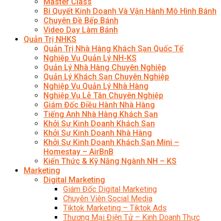
Master Class
Bí Quyết Kinh Doanh Và Vận Hành Mô Hình Bánh
Chuyên Đề Bếp Bánh
Video Dạy Làm Bánh
Quản Trị NHKS
Quản Trị Nhà Hàng Khách Sạn Quốc Tế
Nghiệp Vụ Quản Lý NH-KS
Quản Lý Nhà Hàng Chuyên Nghiệp
Quản Lý Khách Sạn Chuyên Nghiệp
Nghiệp Vụ Quản Lý Nhà Hàng
Nghiệp Vụ Lễ Tân Chuyên Nghiệp
Giám Đốc Điều Hành Nhà Hàng
Tiếng Anh Nhà Hàng Khách Sạn
Khởi Sự Kinh Doanh Khách Sạn
Khởi Sự Kinh Doanh Nhà Hàng
Khởi Sự Kinh Doanh Khách Sạn Mini –
Homestay – AirBnB
Kiến Thức & Kỹ Năng Ngành NH – KS
Marketing
Digital Marketing
Giám Đốc Digital Marketing
Chuyên Viên Social Media
Tiktok Marketing – Tiktok Ads
Thương Mại Điện Tử – Kinh Doanh Thực