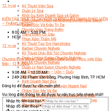
Sắc Đẹp
12
Kỹ Thuật Viên Spa
TH.08
Quản Lý Spa
Khởi Sự Kinh Doanh Spa và Salon
KIẾN TẬP THỰC TẾ TẠI VIỆN DƯỠNG LÃO HẠNH PHÚC VIÊN
Kinh Doanh Chuỗi và Nhượng Quyền Spa, Salon
– THÁNG 08.2026
Chăm Sóc Và Điều Trị Da
Chuyên Viên Trang Điểm
8.00 AM – 5.00 PM
Trang Điểm Cô Dâu
HCM
Phun Xăm Thẩm Mỹ
Kỹ Thuật Tạo Sợi Hairstroke
12
TH.08
Barber Chuyên Nghiệp
Kỹ Thuật Chải Bới Tóc Chuyên Nghiệp
Quản Lý Hair Salon Chuyên Nghiệp
Chương trình Store Tour Golden Gate Group - Học viện Đầu
Nối Mi Chuyên Nghiệp
Bếp - 12.8.2026
Quản Lý Nail Salon Chuyên Nghiệp
Kỹ Thuật Nhuộm – Uốn – Duỗi
9.00 AM – 12.00 AM
Nail Salon Định Cư
240-242 Phạm Văn Đồng, Phường Hiệp Bình, TP. HCM
Kinh Doanh Nail Box
Đăng ký để được tư vấn miễn phí!
Train The Trainer – Chuyên Ngành Nail
Chăm Sóc Mẹ Và Bé
Vui lòng điền thông tin để được tư vấn trực tiếp nhanh nhất!
Gội Đầu Dưỡng Sinh Và Massage Thư Giãn
Marketing Online Ngành Chăm Sóc Sắc Đẹp
Nhập họ tên của bạn *
Chuyên Đề Chăm Sóc Sắc Đẹp
Nhập số điện thoại *
Âm Nhạc