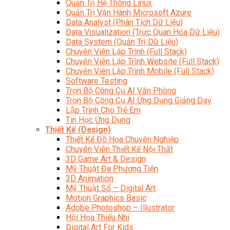
Quản Trị Hệ Thống Linux
Quản Trị Vận Hành Microsoft Azure
Data Analyst (Phân Tích Dữ Liệu)
Data Visualization (Trực Quan Hóa Dữ Liệu)
Data System (Quản Trị Dữ Liệu)
Chuyên Viên Lập Trình (Full Stack)
Chuyên Viên Lập Trình Website (Full Stack)
Chuyên Viên Lập Trình Mobile (Full Stack)
Software Testing
Trọn Bộ Công Cụ AI Văn Phòng
Trọn Bộ Công Cụ AI Ứng Dụng Giảng Dạy
Lập Trình Cho Trẻ Em
Tin Học Ứng Dụng
Thiết Kế (Design)
Thiết Kế Đồ Họa Chuyên Nghiệp
Chuyên Viên Thiết Kế Nội Thất
3D Game Art & Design
Mỹ Thuật Đa Phương Tiện
3D Animation
Mỹ Thuật Số – Digital Art
Motion Graphics Basic
Adobe Photoshop – Illustrator
Hội Họa Thiếu Nhi
Digital Art For Kids