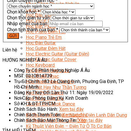
Chọn chuyên ngành học *
Nhạc Công Chuyên Nghiệp
Ca Sĩ Chuyên Nghiệp
Chọn khóa học *
Học Đàn Violin
Chọn thời gian tư vấn
Học Violin Cover
Nhập email của bạn
Học Đàn Piano
Chọn tỉnh thành của bạn *
Học Piano Đệm Hát
Học Piano Trẻ Em
Học Đàn Guitar
Học Guitar Đệm Hát
Liên hệ
Học Electric Guitar (Guitar Điện)
Học Electric Guitar Cover
HƯỚNG NGHIỆP Á ÂU
Học Keyboard
Công Ty Cổ Phần Hướng Nghiệp Á Âu
Học Đánh Trống Jazz
MST: 0310814739
Học Thanh Nhạc
Trụ Sở Chính: 183 Lê Quang Định, Phường Gia Định, TP
Học Thanh Nhạc Trẻ Em
Hồ Chí Minh
Học Hát Hay Như Thần Tượng
Đăng Ký Thay Đổi Lần Thứ 11: Ngày 19/09/2022
Học K-POP Dance
Nơi Cấp: Phòng Đăng Ký Kinh Doanh
Học Nhảy Hiện Đại
Sở KH & ĐT TP.HCM
Chuyên Đề Tiktok Dance
Chính Sách Bảo Hành:
Xem tại đây
Kỹ Thuật – Công Nghệ
Chính Sách Thanh Toán:
Xem tại đây
Kỹ Thuật Viên Điện – Nước – Điện Lạnh Dân Dụng
Chính Sách Bảo Mật Thông Tin:
Xem tại đây
Kỹ Thuật Viên Điện Lạnh Ô Tô
Kỹ Thuật Viên Điện – Điện Tử Ô Tô Cơ Bản
TÌM HIỂU THÊM