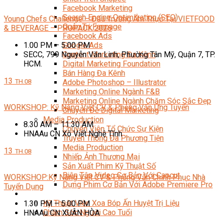
Facebook Marketing
Search Engine Optimization (SEO)
Young Chefs Challenge – Đấu Trường Ẩm Thực Tại VIETFOOD
Quản Trị Fanpage
& BEVERAGE – PROPACK 2026
Facebook Ads
1.00 PM – 5.00 PM
Google Ads
SECC, 799 Nguyễn Văn Linh, Phường Tân Mỹ, Quận 7, TP.
Content Marketing Đa Kênh
HCM.
Digital Marketing Foundation
Bán Hàng Đa Kênh
13
TH.08
Adobe Photoshop – Illustrator
Marketing Online Ngành F&B
Marketing Online Ngành Chăm Sóc Sắc Đẹp
WORKSHOP: Kỹ Năng Viết CV & Phỏng Vấn Ứng Tuyển
Chuyên Đề Digital Marketing
Media Production
8.30 AM – 11.30 AM
Chuyên Viên Tổ Chức Sự Kiện
HNAAu CN Xô Viết Nghệ Tĩnh
Truyền Thông Đa Phương Tiện
Media Production
13
TH.08
Nhiếp Ảnh Thương Mại
Sản Xuất Phim Kỹ Thuật Số
Biên Tập Video Cơ Bản Với Capcut
WORKSHOP:Kỹ Năng Viết CV & Phỏng Vấn Chinh Phục Nhà
Dựng Phim Cơ Bản Với Adobe Premiere Pro
Tuyển Dụng
Sức Khỏe
Kỹ Thuật Viên Xoa Bóp Ấn Huyệt Trị Liệu
1.30 PM – 5.00 PM
Chăm Sóc Người Cao Tuổi
HNAAu CN XUÂN HÒA