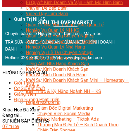
Bí Quyết Kinh Doanh Và Vận Hành Mô Hình Bánh
Chuyên Đề Bếp Bánh
Video Dạy Làm Bánh
Quản Trị NHKS
SIÊU THỊ ĐVP MARKET
Quản Trị Nhà Hàng Khách Sạn Quốc Tế
Nghiệp Vụ Quản Lý NH-KS
Chuyên bán sỉ lẻ Nguyên liệu - Dụng cụ - Máy móc
Quản Lý Nhà Hàng Chuyên Nghiệp
Quản Lý Khách Sạn Chuyên Nghiệp
TRÀ SỮA - CAFÉ - QUÁN ĂN - QUÁN KEM - KINH DOANH
Nghiệp Vụ Quản Lý Nhà Hàng
BÁNH
Nghiệp Vụ Lễ Tân Chuyên Nghiệp
Hotline: 028 7300 1770 - Web:
www.dvpmarket.com
Giám Đốc Điều Hành Nhà Hàng
Tiếng Anh Nhà Hàng Khách Sạn
Khởi Sự Kinh Doanh Khách Sạn
HƯỚNG NGHIỆP Á ÂU
Khởi Sự Kinh Doanh Nhà Hàng
Khởi Sự Kinh Doanh Khách Sạn Mini – Homestay –
Giới Thiệu
AirBnB
Cơ Sở Vật Chất
Kiến Thức & Kỹ Năng Ngành NH – KS
Giảng Viên
Marketing
Định Hướng Phát Triển
Digital Marketing
Giám Đốc Digital Marketing
Khóa Học Đã Xem
Chuyên Viên Social Media
Đang tải...
Tiktok Marketing – Tiktok Ads
SỰ KIỆN SẮP DIỄN RA
Thương Mại Điện Tử – Kinh Doanh Thực
07
TH.08
Chiến Trên Shopee