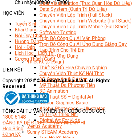
Chủ nhật (08h00 - 17h00)
Data Visualization (Trực Quan Hóa Dữ Liệu)
Data System (Quản Trị Dữ Liệu)
HỌC VIÊN
Chuyên Viên Lập Trình (Full Stack)
Chuyên Viên Lập Trình Website (Full Stack)
Tuyển Sinh
Chuyên Viên Lập Trình Mobile (Full Stack)
Khai Giảng
Software Testing
Nội Quy Chung
Trọn Bộ Công Cụ AI Văn Phòng
Hướng Dẫn
Trọn Bộ Công Cụ AI Ứng Dụng Giảng Dạy
Hỏi - Đáp
Lập Trình Cho Trẻ Em
Lịch Học - Lịch Thi
Tin Học Ứng Dụng
Gương Thành Công
Thiết Kế (Design)
Thiết Kế Đồ Họa Chuyên Nghiệp
LIÊN KẾT
Chuyên Viên Thiết Kế Nội Thất
3D Game Art & Design
Copyright 2026 ©
Hướng Nghiệp Á Âu. All Rights
Mỹ Thuật Đa Phương Tiện
Reserved.
3D Animation
Mỹ Thuật Số – Digital Art
Motion Graphics Basic
Adobe Photoshop – Illustrator
TỔNG ĐÀI TƯ VẤN (MIỄN PHÍ CƯỚC CUỘC GỌI):
Hội Họa Thiếu Nhi
1800 6148
Digital Art For Kids
ĐĂNG KÝ ĐỂ ĐƯỢC TƯ VẤN MIỄN PHÍ
Venus Academy
Học Bổng
Sunny STEAM Academy
Đăng Ký
Trại Hè Kỹ Năng