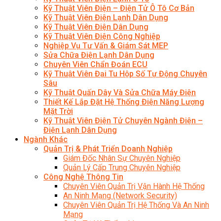
Kỹ Thuật Viên Điện – Điện Tử Ô Tô Cơ Bản
Kỹ Thuật Viên Điện Lạnh Dân Dụng
Kỹ Thuật Viên Điện Dân Dụng
Kỹ Thuật Viên Điện Công Nghiệp
Nghiệp Vụ Tư Vấn & Giám Sát MEP
Sửa Chữa Điện Lạnh Dân Dụng
Chuyên Viên Chẩn Đoán ECU
Kỹ Thuật Viên Đại Tu Hộp Số Tự Động Chuyên
Sâu
Kỹ Thuật Quấn Dây Và Sửa Chữa Máy Điện
Thiết Kế Lắp Đặt Hệ Thống Điện Năng Lượng
Mặt Trời
Kỹ Thuật Viên Điện Tử Chuyên Ngành Điện –
Điện Lạnh Dân Dụng
Ngành Khác
Quản Trị & Phát Triển Doanh Nghiệp
Giám Đốc Nhân Sự Chuyên Nghiệp
Quản Lý Cấp Trung Chuyên Nghiệp
Công Nghệ Thông Tin
Chuyên Viên Quản Trị Vận Hành Hệ Thống
An Ninh Mạng (Network Security)
Chuyên Viên Quản Trị Hệ Thống Và An Ninh
Mạng