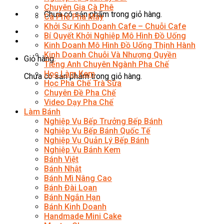
Chuyên Gia Cà Phê
Chưa có sản phẩm trong giỏ hàng.
Cà Phê Pha Máy
Khởi Sự Kinh Doanh Cafe – Chuỗi Cafe
Bí Quyết Khởi Nghiệp Mô Hình Đồ Uống
Kinh Doanh Mô Hình Đồ Uống Thịnh Hành
Kinh Doanh Chuỗi Và Nhượng Quyền
Giỏ hàng
Tiếng Anh Chuyên Ngành Pha Chế
Học Làm Kem
Chưa có sản phẩm trong giỏ hàng.
Học Pha Chế Trà Sữa
Chuyên Đề Pha Chế
Video Dạy Pha Chế
Làm Bánh
Nghiệp Vụ Bếp Trưởng Bếp Bánh
Nghiệp Vụ Bếp Bánh Quốc Tế
Nghiệp Vụ Quản Lý Bếp Bánh
Nghiệp Vụ Bánh Kem
Bánh Việt
Bánh Nhật
Bánh Mì Nâng Cao
Bánh Đài Loan
Bánh Ngắn Hạn
Bánh Kinh Doanh
Handmade Mini Cake