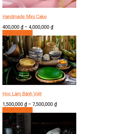
Handmade Mini Cake
400,000
₫
–
4,000,000
₫
ĐĂNG KÝ HỌC
Học Làm Bánh Việt
1,500,000
₫
–
7,500,000
₫
ĐĂNG KÝ HỌC