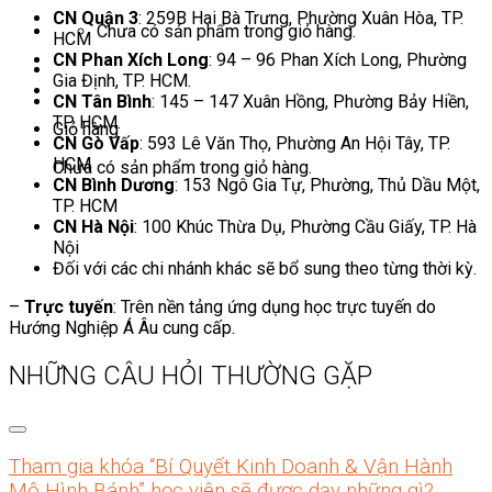
CN Quận 3
: 259B Hai Bà Trưng, Phường Xuân Hòa, TP.
Chưa có sản phẩm trong giỏ hàng.
HCM
CN Phan Xích Long
: 94 – 96 Phan Xích Long, Phường
Gia Định, TP. HCM.
CN Tân Bình
: 145 – 147 Xuân Hồng, Phường Bảy Hiền,
TP. HCM.
Giỏ hàng
CN Gò Vấp
: 593 Lê Văn Thọ, Phường An Hội Tây, TP.
HCM
Chưa có sản phẩm trong giỏ hàng.
CN Bình Dương
: 153 Ngô Gia Tự, Phường, Thủ Dầu Một,
TP. HCM
CN Hà Nội
: 100 Khúc Thừa Dụ, Phường Cầu Giấy, TP. Hà
Nội
Đối với các chi nhánh khác sẽ bổ sung theo từng thời kỳ.
–
Trực tuyến
: Trên nền tảng ứng dụng học trực tuyến do
Hướng Nghiệp Á Âu cung cấp.
NHỮNG CÂU HỎI THƯỜNG GẶP
Tham gia khóa “Bí Quyết Kinh Doanh & Vận Hành
Mô Hình Bánh” học viên sẽ được dạy những gì?