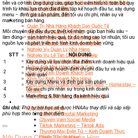
Bí Quyết Kinh Doanh Và Vận Hành Mô Hình Bánh
tiễn và có tính ứng dụng cao, giúp học viên hiểu rõ toàn bộ quy
Chuyên Đề Bếp Bánh
trình từ khâu lựa chọn địa điểm, lập kế hoạch đầu tư, xây dựng
Video Dạy Làm Bánh
menu – định giá sản phẩm, đến tối ưu chi phí, nhân sự và
Quản Trị NHKS
marketing bán hàng.
Quản Trị Nhà Hàng Khách Sạn Quốc Tế
Mỗi chuyên đề đều được thiết kế nhằm giúp bạn hiểu sâu –
Nghiệp Vụ Quản Lý NH-KS
làm đúng – vận hành hiệu quả, từ đó nâng cao lợi nhuận, tối ưu
Quản Lý Nhà Hàng Chuyên Nghiệp
nguồn lực và phát triển mô hình kinh doanh bền vững.
Quản Lý Khách Sạn Chuyên Nghiệp
Nghiệp Vụ Quản Lý Nhà Hàng
STT
NỘI DUNG
Nghiệp Vụ Lễ Tân Chuyên Nghiệp
Giám Đốc Điều Hành Nhà Hàng
1
Xây dựng và lựa chọn địa điểm kinh doanh hiệu quả
Tiếng Anh Nhà Hàng Khách Sạn
Phương pháp hoạch định chi phí đầu tư và vận
2
Khởi Sự Kinh Doanh Khách Sạn
hành quán
Khởi Sự Kinh Doanh Nhà Hàng
3
Xây dựng Menu và định giá sản phẩm
Khởi Sự Kinh Doanh Khách Sạn Mini – Homestay –
4
Tối ưu chi phí nhân sự trong kinh doanh
AirBnB
5
Marketing & Bán hàng đa kênh hiệu quả
Kiến Thức & Kỹ Năng Ngành NH – KS
Marketing
Ghi chú:
Thứ tự bài học sẽ được HNAAu thay đổi và sắp xếp
Digital Marketing
phù hợp theo từng thời điểm
Giám Đốc Digital Marketing
Chuyên Viên Social Media
Tiktok Marketing – Tiktok Ads
Thương Mại Điện Tử – Kinh Doanh Thực
Nội Dung Chính Của Khóa Học
Chiến Trên Shopee