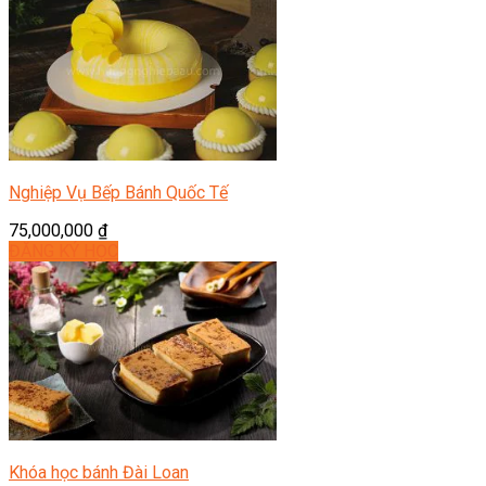
Nghiệp Vụ Bếp Bánh Quốc Tế
75,000,000
₫
ĐĂNG KÝ HỌC
Khóa học bánh Đài Loan