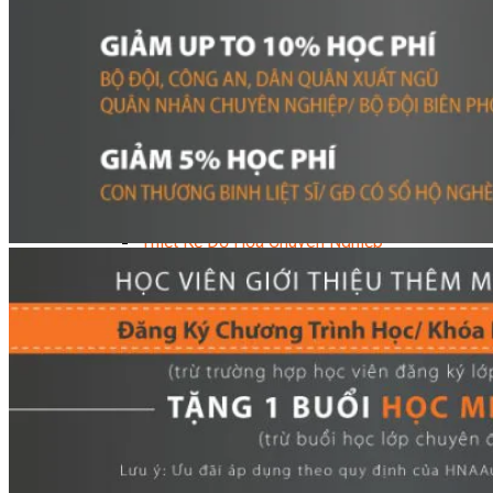
Data Visualization (Trực Quan Hóa Dữ Liệu)
Data System (Quản Trị Dữ Liệu)
Chuyên Viên Lập Trình (Full Stack)
Chuyên Viên Lập Trình Website (Full Stack)
Chuyên Viên Lập Trình Mobile (Full Stack)
Software Testing
Trọn Bộ Công Cụ AI Văn Phòng
Trọn Bộ Công Cụ AI Ứng Dụng Giảng Dạy
Lập Trình Cho Trẻ Em
Tin Học Ứng Dụng
Thiết Kế (Design)
Thiết Kế Đồ Họa Chuyên Nghiệp
Chuyên Viên Thiết Kế Nội Thất
3D Game Art & Design
Mỹ Thuật Đa Phương Tiện
3D Animation
Mỹ Thuật Số – Digital Art
Motion Graphics Basic
Adobe Photoshop – Illustrator
Hội Họa Thiếu Nhi
Digital Art For Kids
Venus Academy
Sunny STEAM Academy
Trại Hè Kỹ Năng