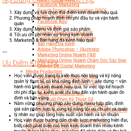
Facebook Marketing
Search Engine Optimization (SEO)
Xây dựng và lựa chọn địa điểm kinh doanh hiệu quả
Quản Trị Fanpage
Phương pháp hoạch định chi phí đầu tư và vận hành
Facebook Ads
quán
Google Ads
Xây dựng Menu và định giá sản phẩm
Content Marketing Đa Kênh
Tối ưu chi phí nhân sự trong kinh doanh
Digital Marketing Foundation
Marketing & Bán hàng đa kênh hiệu quả
Bán Hàng Đa Kênh
Adobe Photoshop – Illustrator
Marketing Online Ngành F&B
Marketing Online Ngành Chăm Sóc Sắc Đẹp
Ưu Điểm Khóa Học
Chuyên Đề Digital Marketing
Media Production
Học viên được trang bị kiến thức nền tảng và kỹ năng
Chuyên Viên Tổ Chức Sự Kiện
quản lý thực tế, có khả năng định hình – xây dựng – vận
Truyền Thông Đa Phương Tiện
hành mô hình kinh doanh hiệu quả, từ việc lập kế hoạch
Media Production
chi phí đầu tư, kiểm soát chi tiêu đến vận hành quán ổn
Nhiếp Ảnh Thương Mại
định và bền vững.
Sản Xuất Phim Kỹ Thuật Số
Nắm vững phương pháp xây dựng menu hấp dẫn, định
Biên Tập Video Cơ Bản Với Capcut
giá sản phẩm hợp lý, cùng kỹ năng tối ưu chi phí và quản
Dựng Phim Cơ Bản Với Adobe Premiere Pro
lý nhân sự giúp tăng hiệu suất vận hành và lợi nhuận.
Sức Khỏe
Học viên được hướng dẫn chiến lược marketing hiện đại,
Kỹ Thuật Viên Xoa Bóp Ấn Huyệt Trị Liệu
biết cách phát triển mô hình kinh doanh trên nhiều kênh
Chăm Sóc Người Cao Tuổi