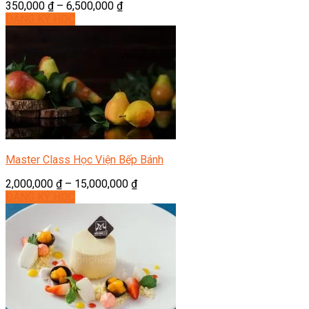
350,000
₫
–
6,500,000
₫
ĐĂNG KÝ HỌC
Master Class Học Viện Bếp Bánh
2,000,000
₫
–
15,000,000
₫
ĐĂNG KÝ HỌC