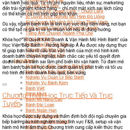
Chuyên Gia Cà Phê
Nghiệp Vụ Bánh Kem Hiện Đại
vận hành hiệu quả. Từ chi phí nguyên liệu, nhân sự, marketing
Loading...
Cà Phê Pha Máy
đến trải nghiệm khách hàng – chỉ một mắt xích sai lệch cũng
Khởi Sự Kinh Doanh Cafe – Chuỗi Cafe
Nghiệp Vụ Quản Lý
có thể khiến cả mô hình gặp khó khăn.
Bí Quyết Khởi Nghiệp Mô Hình Đồ Uống
Kinh Doanh Mô Hình Đồ Uống Thịnh Hành
Dù vậy, ngành bánh vẫn là lĩnh vực vực đầy tiềm năng, nơi bạn
Bánh Kinh Doanh
Kinh Doanh Chuỗi Và Nhượng Quyền
có thể tạo ra giá trị và lợi nhuận lớn nếu đi đúng hướng.
Tiếng Anh Chuyên Ngành Pha Chế
Nghiệp Vụ Quản Lý Bếp Bánh
Học Làm Kem
Khóa học “Bí Quyết Kinh Doanh & Vận Hành Mô Hình Bánh” của
Học Pha Chế Trà Sữa
Học Viện Bếp Bánh – Hướng Nghiệp Á Âu được xây dựng thực
Handmade Mini Cake
Chuyên Đề Pha Chế
tế giúp bạn hiểu rõ cấu trúc vận hành của một mô hình kinh
Video Dạy Pha Chế
doanh bánh chuyên nghiệp, nắm chắc các yếu tố quyết định
Chương Trình Đào Tạo Master Class
Làm Bánh
doanh thu và tránh sai lầm phổ biến khi vận hành. Từ đam mê
Nghiệp Vụ Bếp Trưởng Bếp Bánh
làm bánh, bạn sẽ học được cách quản trị, phát triển và tối ưu
Bí Quyết Kinh Doanh Và Vận Hành Mô Hình Bánh
Nghiệp Vụ Bếp Bánh Quốc Tế
mô hình để kinh doanh hiệu quả, bền vững.
Nghiệp Vụ Quản Lý Bếp Bánh
Nghiệp Vụ Bánh Kem
Bánh Việt
Bánh Nhật
Chương Trình Học Trực Tiếp Và Trực
Bánh Mì Nâng Cao
Tuyến
Bánh Đài Loan
Bánh Ngắn Hạn
Bánh Kinh Doanh
Khóa học được xây dựng và thẩm định bởi đội ngũ chuyên gia
Handmade Mini Cake
bếp bánh giàu kinh nghiệm trong lĩnh vực F&B, setup và vận
Master Class
hành mô hình ẩm thực. Chương trình cung cấp kiến thức thực