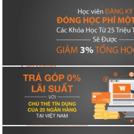
Nhạc Công Chuyên Nghiệp
Ca Sĩ Chuyên Nghiệp
Học Đàn Violin
Học Violin Cover
Học Đàn Piano
Học Piano Đệm Hát
Học Piano Trẻ Em
Học Đàn Guitar
Học Guitar Đệm Hát
Học Electric Guitar (Guitar Điện)
Học Electric Guitar Cover
Học Keyboard
Học Đánh Trống Jazz
Học Thanh Nhạc
Học Thanh Nhạc Trẻ Em
Học Hát Hay Như Thần Tượng
Học K-POP Dance
Học Nhảy Hiện Đại
Chuyên Đề Tiktok Dance
Kỹ Thuật – Công Nghệ
Kỹ Thuật Viên Điện – Nước – Điện Lạnh Dân Dụng
Kỹ Thuật Viên Điện Lạnh Ô Tô
Kỹ Thuật Viên Điện – Điện Tử Ô Tô Cơ Bản