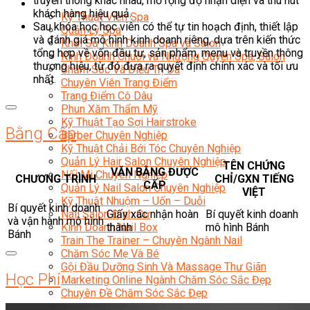
truyền thông khác nhau, mở rộng độ nhận diện và thu hút
Sắc Đẹp
khách hàng hiệu quả.
Kỹ Thuật Viên Spa
Sau khóa học học viên có thể tự tin hoạch định, thiết lập
Quản Lý Spa
và đánh giá mô hình kinh doanh riêng, dựa trên kiến thức
Khởi Sự Kinh Doanh Spa và Salon
tổng hợp về vốn đầu tư, sản phẩm, menu và truyền thông
Kinh Doanh Chuỗi và Nhượng Quyền Spa, Salon
thương hiệu, từ đó đưa ra quyết định chính xác và tối ưu
Chăm Sóc Và Điều Trị Da
nhất.
Chuyên Viên Trang Điểm
Trang Điểm Cô Dâu
Phun Xăm Thẩm Mỹ
Kỹ Thuật Tạo Sợi Hairstroke
Bằng Cấp
Barber Chuyên Nghiệp
Kỹ Thuật Chải Bới Tóc Chuyên Nghiệp
Quản Lý Hair Salon Chuyên Nghiệp
TÊN CHỨNG
VĂN BẰNG ĐƯỢC
Nối Mi Chuyên Nghiệp
CHƯƠNG TRÌNH
CHỈ/GXN TIẾNG
CẤP
Quản Lý Nail Salon Chuyên Nghiệp
VIỆT
Kỹ Thuật Nhuộm – Uốn – Duỗi
Bí quyết kinh doanh
Nail Salon Định Cư
Giấy xác nhận hoàn
Bí quyết kinh doanh
và vận hành mô hình
Kinh Doanh Nail Box
thành
mô hình Bánh
Bánh
Train The Trainer – Chuyên Ngành Nail
Chăm Sóc Mẹ Và Bé
Gội Đầu Dưỡng Sinh Và Massage Thư Giãn
Học Phí
Marketing Online Ngành Chăm Sóc Sắc Đẹp
Chuyên Đề Chăm Sóc Sắc Đẹp
Âm Nhạc