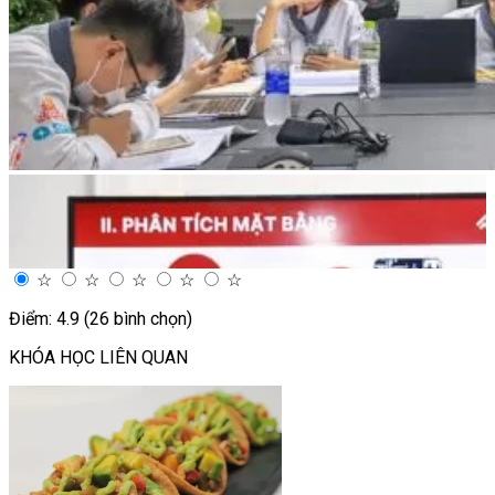
☆
☆
☆
☆
☆
Điểm: 4.9 (26 bình chọn)
KHÓA HỌC LIÊN QUAN