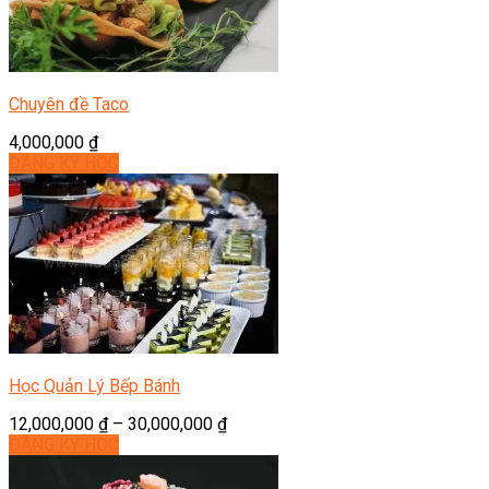
Chuyên đề Taco
4,000,000
₫
ĐĂNG KÝ HỌC
Học Quản Lý Bếp Bánh
12,000,000
₫
–
30,000,000
₫
ĐĂNG KÝ HỌC