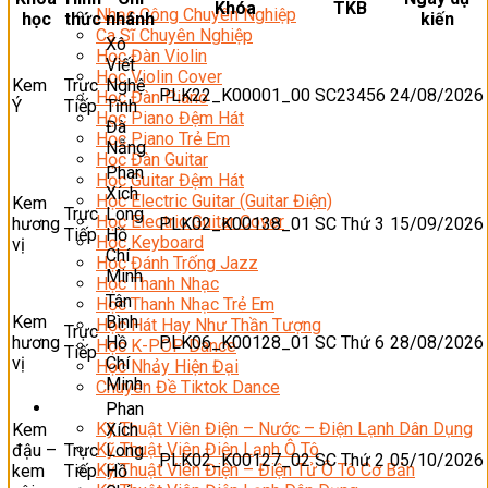
Khóa
TKB
Nhạc Công Chuyên Nghiệp
học
thức
nhánh
kiến
Ca Sĩ Chuyên Nghiệp
Xô
Học Đàn Violin
Viết
Học Violin Cover
Kem
Trực
Nghệ
PLK22_K00001_00
SC23456
24/08/2026
Học Đàn Piano
Ý
Tiếp
Tĩnh
Học Piano Đệm Hát
Đà
Học Piano Trẻ Em
Nẵng
Học Đàn Guitar
Phan
Học Guitar Đệm Hát
Xích
Học Electric Guitar (Guitar Điện)
Kem
Trực
Long
Học Electric Guitar Cover
hương
PLK02_K00138_01
SC Thứ 3
15/09/2026
Tiếp
Hồ
Học Keyboard
vị
Chí
Học Đánh Trống Jazz
Minh
Học Thanh Nhạc
Tân
Học Thanh Nhạc Trẻ Em
Kem
Bình
Học Hát Hay Như Thần Tượng
Trực
hương
Hồ
PLK06_K00128_01
SC Thứ 6
28/08/2026
Học K-POP Dance
Tiếp
vị
Chí
Học Nhảy Hiện Đại
Minh
Chuyên Đề Tiktok Dance
Kỹ Thuật – Công Nghệ
Phan
Kỹ Thuật Viên Điện – Nước – Điện Lạnh Dân Dụng
Kem
Xích
Kỹ Thuật Viên Điện Lạnh Ô Tô
đậu –
Trực
Long
PLK02_K00127_02
SC Thứ 2
05/10/2026
Kỹ Thuật Viên Điện – Điện Tử Ô Tô Cơ Bản
kem
Tiếp
Hồ