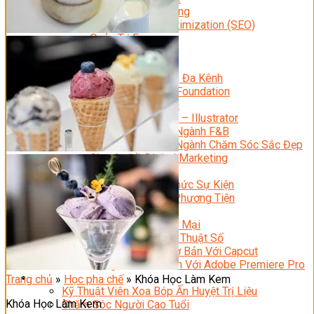
Facebook Marketing
Search Engine Optimization (SEO)
Quản Trị Fanpage
Facebook Ads
Google Ads
Content Marketing Đa Kênh
Digital Marketing Foundation
Bán Hàng Đa Kênh
Adobe Photoshop – Illustrator
Marketing Online Ngành F&B
Marketing Online Ngành Chăm Sóc Sắc Đẹp
Chuyên Đề Digital Marketing
Media Production
Chuyên Viên Tổ Chức Sự Kiện
Truyền Thông Đa Phương Tiện
Media Production
Nhiếp Ảnh Thương Mại
Sản Xuất Phim Kỹ Thuật Số
Biên Tập Video Cơ Bản Với Capcut
Dựng Phim Cơ Bản Với Adobe Premiere Pro
Sức Khỏe
Trang chủ
»
Học pha chế
»
Khóa Học Làm Kem
Kỹ Thuật Viên Xoa Bóp Ấn Huyệt Trị Liệu
Khóa Học Làm Kem
Chăm Sóc Người Cao Tuổi