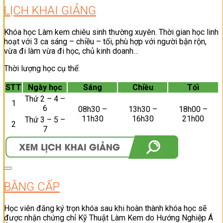
LỊCH KHAI GIẢNG
Khóa học Làm kem chiêu sinh thường xuyên. Thời gian học linh
hoạt với 3 ca sáng – chiều – tối, phù hợp với người bận rộn,
vừa đi làm vừa đi học, chủ kinh doanh…
Thời lượng học cụ thể:
STT
Ngày học
Sáng
Chiều
Tối
Thứ 2 – 4 –
1
6
08h30 –
13h30 –
18h00 –
11h30
16h30
21h00
Thứ 3 – 5 –
2
7
BẰNG CẤP
Học viên đăng ký trọn khóa sau khi hoàn thành khóa học sẽ
được nhận chứng chỉ Kỹ Thuật Làm Kem do Hướng Nghiệp Á