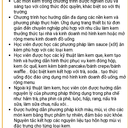
Các món kem trong chương trình được nghiên cứu và
sáng tạo với công thức độc quyền, khác biệt so với thị
trường.
Chương trình học hướng dẫn đa dạng các nền kem và
phương pháp thực hiện. Ứng dụng trang thiết bị từ đơn
giản đến chuyên nghiệp phù hợp với nhu cầu làm kem
thưởng thức tại nhà và kinh doanh mô hình kem hoặc mở
rộng menu kinh doanh đồ uống.
Học viên được học các phương pháp làm sauce (xốt) ăn
kèm phù hợp với các loại kem.
Học viên được học các kỹ thuật làm kem que, kem tạo
hình và hướng dẫn hình thức phục vụ kem đóng hộp,
kem ốc quế, kem kèm bánh pancake/bánh crepe/bánh
waffle… Đặc biệt kem kết hợp với trà, soda… tạo thức
uống độc đáo ứng dụng mô hình kinh doanh đồ uống, mở
rộng menu.
Ngoài kỹ thuật làm kem, học viên còn được hướng dẫn
nguyên lý của phương pháp thông dụng trong pha chế
như: hãm trà, pha phin cà phê, luộc, hấp, rang, nấu trà
sữa, làm sữa chua, nấu xôi…
Được hướng dẫn phương pháp kích màu, mùi, vị cho các
món kem bằng thực phẩm tự nhiên, đảm bảo sức khỏe.
Nguyên tắc kết hợp các nguyên liệu tạo hỗn hợp mùi vị
đặc trưng cho từng loại kem.