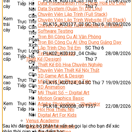
trái
PLK18_K00134_03
Thứ 6
21/08/2026
Data Visualization (Trực Quan Hóa Dữ Liệu)
Tiếp
Hà
cây
Thứ 7
Data System (Quản Trị Dữ Liệu)
Nội
Chuyên Viên Lập Trình (Full Stack)
Cần
Kem
Chuyên Viên Lập Trình Website (Full Stack)
Trực
Thơ
trái
PLK15_K00137_03
SC Thứ 6
18/09/2026
Chuyên Viên Lập Trình Mobile (Full Stack)
Tiếp
Cần
cây
Software Testing
Thơ
Trọn Bộ Công Cụ AI Văn Phòng
Phan
Trọn Bộ Công Cụ AI Ứng Dụng Giảng Dạy
Xích
Kem
SC Thứ 6
Lập Trình Cho Trẻ Em
Trực
Long
cao
PLK02_K00123_04
Chiều
28/08/2026
Tin Học Ứng Dụng
Tiếp
Hồ
cấp
Thứ 7
Thiết Kế (Design)
Chí
Thiết Kế Đồ Họa Chuyên Nghiệp
Minh
Chuyên Viên Thiết Kế Nội Thất
Cần
3D Game Art & Design
Kem
Trực
Thơ
Mỹ Thuật Đa Phương Tiện
cao
PLK15_K00124_04
SC Thứ 7
19/09/2026
Tiếp
Cần
3D Animation
cấp
Thơ
Mỹ Thuật Số – Digital Art
Hà
Motion Graphics Basic
Kem
Trực
Nội
Adobe Photoshop – Illustrator
PLK18_K00008_00
T357
22/08/2026
Ý
Tiếp
Hà
Hội Họa Thiếu Nhi
Nội
Digital Art For Kids
Venus Academy
Sau khi đăng ký, bộ phận tư vấn sẽ gọi lại cho bạn để xác
Sunny STEAM Academy
nhận thời gian và địa điểm học.
Trại Hè Kỹ Năng