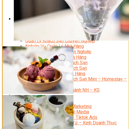
Bí Quyết Kinh Doanh Và Vận Hành Mô Hình Bánh
Chuyên Đề Bếp Bánh
Video Dạy Làm Bánh
Quản Trị NHKS
Quản Trị Nhà Hàng Khách Sạn Quốc Tế
Nghiệp Vụ Quản Lý NH-KS
Quản Lý Nhà Hàng Chuyên Nghiệp
Quản Lý Khách Sạn Chuyên Nghiệp
Nghiệp Vụ Quản Lý Nhà Hàng
Nghiệp Vụ Lễ Tân Chuyên Nghiệp
Giám Đốc Điều Hành Nhà Hàng
Tiếng Anh Nhà Hàng Khách Sạn
Khởi Sự Kinh Doanh Khách Sạn
Khởi Sự Kinh Doanh Nhà Hàng
Khởi Sự Kinh Doanh Khách Sạn Mini – Homestay –
AirBnB
Kiến Thức & Kỹ Năng Ngành NH – KS
Marketing
Digital Marketing
Giám Đốc Digital Marketing
Chuyên Viên Social Media
Tiktok Marketing – Tiktok Ads
Thương Mại Điện Tử – Kinh Doanh Thực
Chiến Trên Shopee