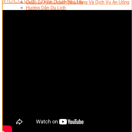
Quản Lý Kinh Doanh Nhà Hàng Và Dịch Vụ Ăn Uống
Hướng Dẫn Du Lịch
Quản Trị Lữ Hành
Marketing
Tạo Mẫu Và Chăm Sóc Sắc Đẹp
Truyền Thông Đa Phương Tiện
Công Nghệ Thông Tin
An Ninh Mạng
Thiết Kế Đồ Họa
Âm Nhạc
Điện Công Nghiệp Và Dân Dụng
Văn Hóa Phổ Thông
Nâng Cao Năng Lực Tiếng Anh – Chuẩn TOEIC
Tin Tức
HỌC BỔNG 2026
Học kỹ năng
Đào Tạo Nghề
Hoạt Động
Văn Hóa Ẩm Thực Việt Nam
Sự Kiện Hướng Nghiệp Á Âu
Siêu Thị ĐVP Market