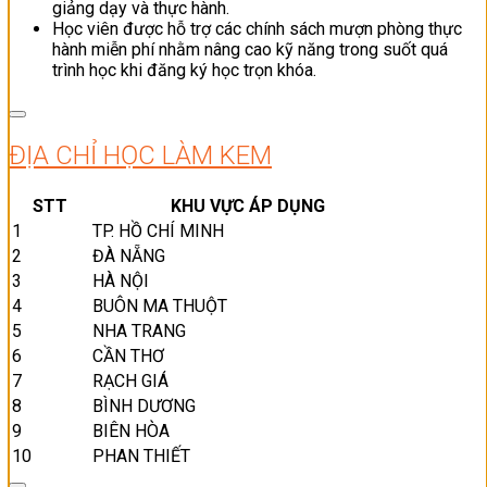
giảng dạy và thực hành.
Học viên được hỗ trợ các chính sách mượn phòng thực
hành miễn phí nhằm nâng cao kỹ năng trong suốt quá
trình học khi đăng ký học trọn khóa.
ĐỊA CHỈ HỌC LÀM KEM
STT
KHU VỰC ÁP DỤNG
1
TP. HỒ CHÍ MINH
2
ĐÀ NẴNG
3
HÀ NỘI
4
BUÔN MA THUỘT
5
NHA TRANG
6
CẦN THƠ
7
RẠCH GIÁ
8
BÌNH DƯƠNG
9
BIÊN HÒA
10
PHAN THIẾT