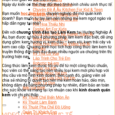
Ngày dự kiến có thể thay đổi theo tình hình chiêu sinh thực tế.
Trại Hè Hướng Nghiệp
Chuyên Đề Á Âu Kitchen For Kid & Teen
Bạn muốn
học làm kem
chuyên nghiệp để mở quán kinh
Chuyên Đề Kỹ Năng Sống
doanh? Bạn muốn tự tay làm nên những mẻ kem ngọt ngào và
Khóa Học Nấu Ăn Cho Bé
hấp dẫn ngay tại nhà?
Hội Họa Thiếu Nhi
Digital Art For Kids
Đến với
chương trình đào tạo Làm Kem
tại Hướng Nghiệp Á
Khóa Học Thiết Kế Truyện Tranh Ai
Âu, bạn được sở hữu 4 phương pháp làm kem đặc biệt, dễ ứng
Khóa Học Họa Sĩ Ai
dụng gồm: kem hương vị, kem đậu – kem xôi, kem trái cây và
Khóa Học Biên Tập Video Với Ai
kem cao cấp. Chương trình học tích hợp công thức làm kem từ
Mc Nhí
truyền thống đến hiện đại được nhiều người ưa chuộng trên thị
Kỳ Thủ Cờ Vua
trường hiện nay.
Lập Trình Cho Trẻ Em
Robotic trẻ em
Công thức làm kem được tối ưu để từ một công thức chuẩn,
Piano Trẻ Em
học viên có thể sáng tạo nên nhiều loại kem mới phù hợp với
Thanh Nhạc Trẻ Em
nhu cầu và mô hình kinh doanh. Bên cạnh đó, giảng viên sẽ
Sơ Cấp Cứu Cho Trẻ Em
chia sẻ những bí quyết tạo nên mẻ kem hoàn hảo, dẻo mịn,
Toán Tư Duy
không dăm đá bằng phương pháp tự nhiên, đảm bảo an toàn
Bếp Gia Đình
cho sức khỏe và mang lại lợi nhuận cao khi
kinh doanh quán
Trung Cấp CET
kem
với chi phí thấp.
Kỹ Thuật Chế Biến Món Ăn
Kỹ Thuật Làm Bánh
Kỹ Thuật Pha Chế Đồ Uống
Quản Trị Khách Sạn
VIDEO LỚP HỌC THỰC TẾ