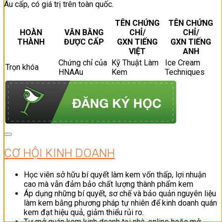
Âu cấp, có giá trị trên toàn quốc.
TÊN CHỨNG
TÊN CHỨNG
HOÀN
VĂN BẰNG
CHỈ/
CHỈ/
THÀNH
ĐƯỢC CẤP
GXN TIẾNG
GXN TIẾNG
VIỆT
ANH
Chứng chỉ của
Kỹ Thuật Làm
Ice Cream
Trọn khóa
HNAAu
Kem
Techniques
CƠ HỘI KINH DOANH
Học viên sở hữu bí quyết làm kem vốn thấp, lợi nhuận
cao mà vẫn đảm bảo chất lượng thành phẩm kem
Áp dụng những bí quyết, sơ chế và bảo quản nguyên liệu
làm kem bằng phương pháp tự nhiên để kinh doanh quán
kem đạt hiệu quả, giảm thiểu rủi ro.
Tự mở quán kem kinh doanh tại nhà, online hoặc mở