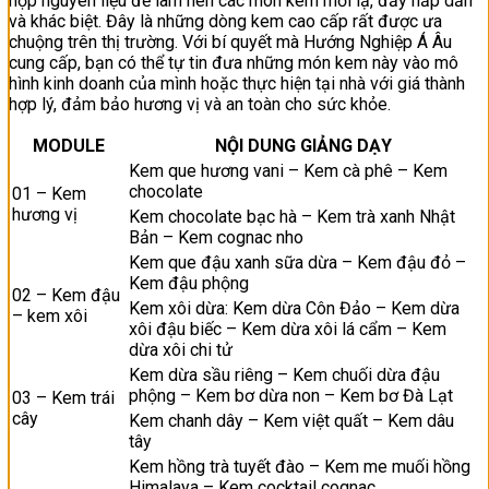
hợp nguyên liệu để làm nên các món kem mới lạ, đầy hấp dẫn
và khác biệt. Đây là những dòng kem cao cấp rất được ưa
chuộng trên thị trường. Với bí quyết mà Hướng Nghiệp Á Âu
cung cấp, bạn có thể tự tin đưa những món kem này vào mô
hình kinh doanh của mình hoặc thực hiện tại nhà với giá thành
hợp lý, đảm bảo hương vị và an toàn cho sức khỏe.
MODULE
NỘI DUNG GIẢNG DẠY
Kem que hương vani – Kem cà phê – Kem
chocolate
01 – Kem
hương vị
Kem chocolate bạc hà – Kem trà xanh Nhật
Bản – Kem cognac nho
Kem que đậu xanh sữa dừa – Kem đậu đỏ –
Kem đậu phộng
02 – Kem đậu
Kem xôi dừa: Kem dừa Côn Đảo – Kem dừa
– kem xôi
xôi đậu biếc – Kem dừa xôi lá cẩm – Kem
dừa xôi chi tử
Kem dừa sầu riêng – Kem chuối dừa đậu
phộng – Kem bơ dừa non – Kem bơ Đà Lạt
03 – Kem trái
cây
Kem chanh dây – Kem việt quất – Kem dâu
tây
Kem hồng trà tuyết đào – Kem me muối hồng
Himalaya – Kem cocktail cognac