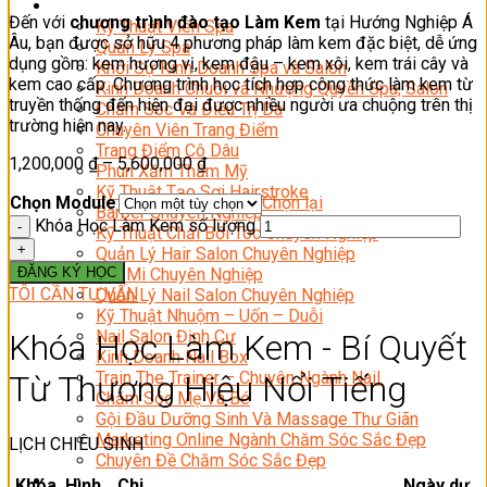
Sắc Đẹp
Đến với
chương trình đào tạo Làm Kem
tại Hướng Nghiệp Á
Kỹ Thuật Viên Spa
Âu, bạn được sở hữu 4 phương pháp làm kem đặc biệt, dễ ứng
Quản Lý Spa
dụng gồm: kem hương vị, kem đậu – kem xôi, kem trái cây và
Khởi Sự Kinh Doanh Spa và Salon
kem cao cấp. Chương trình học tích hợp công thức làm kem từ
Kinh Doanh Chuỗi và Nhượng Quyền Spa, Salon
truyền thống đến hiện đại được nhiều người ưa chuộng trên thị
Chăm Sóc Và Điều Trị Da
trường hiện nay.
Chuyên Viên Trang Điểm
Trang Điểm Cô Dâu
1,200,000
₫
–
5,600,000
₫
Phun Xăm Thẩm Mỹ
Kỹ Thuật Tạo Sợi Hairstroke
Chọn Module
Chọn lại
Barber Chuyên Nghiệp
Khóa Học Làm Kem số lượng
Kỹ Thuật Chải Bới Tóc Chuyên Nghiệp
Quản Lý Hair Salon Chuyên Nghiệp
ĐĂNG KÝ HỌC
Nối Mi Chuyên Nghiệp
TÔI CẦN TƯ VẤN
Quản Lý Nail Salon Chuyên Nghiệp
Kỹ Thuật Nhuộm – Uốn – Duỗi
Nail Salon Định Cư
Khóa Học Làm Kem - Bí Quyết
Kinh Doanh Nail Box
Train The Trainer – Chuyên Ngành Nail
Từ Thương Hiệu Nổi Tiếng
Chăm Sóc Mẹ Và Bé
Gội Đầu Dưỡng Sinh Và Massage Thư Giãn
Marketing Online Ngành Chăm Sóc Sắc Đẹp
LỊCH CHIÊU SINH
Chuyên Đề Chăm Sóc Sắc Đẹp
Âm Nhạc
Khóa
Hình
Chi
Ngày dự