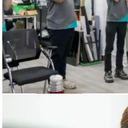
Facebook Marketing
Search Engine Optimization (SEO)
Quản Trị Fanpage
Facebook Ads
Google Ads
Content Marketing Đa Kênh
Digital Marketing Foundation
Bán Hàng Đa Kênh
Adobe Photoshop – Illustrator
Marketing Online Ngành F&B
Marketing Online Ngành Chăm Sóc Sắc Đẹp
Chuyên Đề Digital Marketing
Media Production
Chuyên Viên Tổ Chức Sự Kiện
Truyền Thông Đa Phương Tiện
Media Production
Nhiếp Ảnh Thương Mại
Sản Xuất Phim Kỹ Thuật Số
Biên Tập Video Cơ Bản Với Capcut
Dựng Phim Cơ Bản Với Adobe Premiere Pro
Sức Khỏe
Kỹ Thuật Viên Xoa Bóp Ấn Huyệt Trị Liệu
Chăm Sóc Người Cao Tuổi