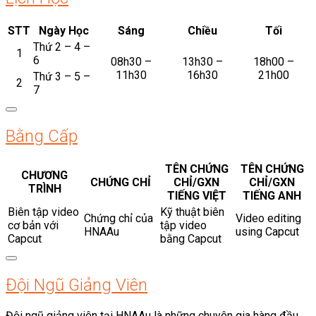
STT
Ngày Học
Sáng
Chiều
Tối
Thứ 2 – 4 –
1
6
08h30 –
13h30 –
18h00 –
11h30
16h30
21h00
Thứ 3 – 5 –
2
7
Bằng Cấp
TÊN CHỨNG
TÊN CHỨNG
CHƯƠNG
CHỨNG CHỈ
CHỈ/GXN
CHỈ/GXN
TRÌNH
TIẾNG VIỆT
TIẾNG ANH
Biên tập video
Kỹ thuật biên
Chứng chỉ của
Video editing
cơ bản với
tập video
HNAAu
using Capcut
Capcut
bằng Capcut
Đội Ngũ Giảng Viên
Đội ngũ giảng viên tại HNAAu là những chuyên gia hàng đầu