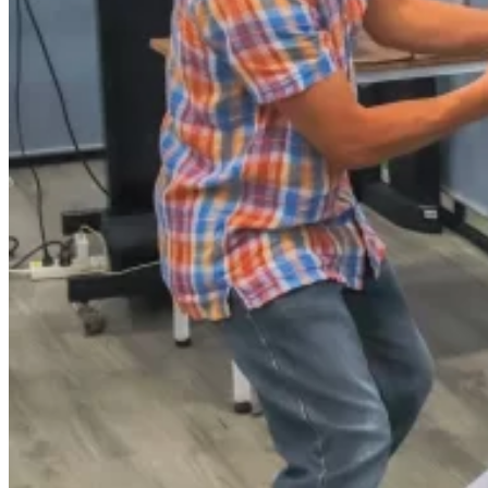
Trại Hè Hướng Nghiệp
Chuyên Đề Á Âu Kitchen For Kid & Teen
Chuyên Đề Kỹ Năng Sống
Khóa Học Nấu Ăn Cho Bé
Hội Họa Thiếu Nhi
Digital Art For Kids
Khóa Học Thiết Kế Truyện Tranh Ai
Khóa Học Họa Sĩ Ai
Khóa Học Biên Tập Video Với Ai
Mc Nhí
Kỳ Thủ Cờ Vua
Lập Trình Cho Trẻ Em
Robotic trẻ em
Piano Trẻ Em
Thanh Nhạc Trẻ Em
Sơ Cấp Cứu Cho Trẻ Em
Toán Tư Duy
Bếp Gia Đình
Trung Cấp CET
Kỹ Thuật Chế Biến Món Ăn
Kỹ Thuật Làm Bánh
Kỹ Thuật Pha Chế Đồ Uống
Quản Trị Khách Sạn