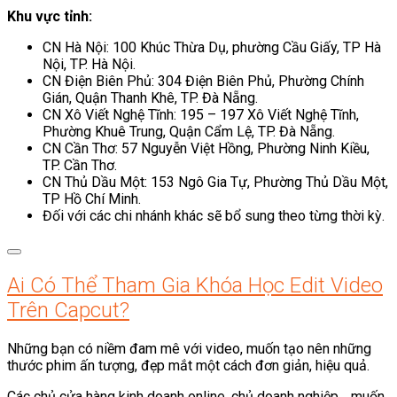
Khu vực tỉnh:
CN Hà Nội: 100 Khúc Thừa Dụ, phường Cầu Giấy, TP Hà
Nội, TP. Hà Nội.
CN Điện Biên Phủ: 304 Điện Biên Phủ, Phường Chính
Gián, Quận Thanh Khê, TP. Đà Nẵng.
CN Xô Viết Nghệ Tĩnh: 195 – 197 Xô Viết Nghệ Tĩnh,
Phường Khuê Trung, Quận Cẩm Lệ, TP. Đà Nẵng.
CN Cần Thơ: 57 Nguyễn Việt Hồng, Phường Ninh Kiều,
TP. Cần Thơ.
CN Thủ Dầu Một: 153 Ngô Gia Tự, Phường Thủ Dầu Một,
TP Hồ Chí Minh.
Đối với các chi nhánh khác sẽ bổ sung theo từng thời kỳ.
Ai Có Thể Tham Gia Khóa Học Edit Video
Trên Capcut?
Những bạn có niềm đam mê với video, muốn tạo nên những
thước phim ấn tượng, đẹp mắt một cách đơn giản, hiệu quả.
Các chủ cửa hàng kinh doanh online, chủ doanh nghiệp… muốn