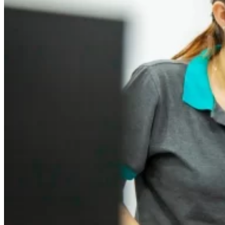
Sắc Đẹp
Kỹ Thuật Viên Spa
Quản Lý Spa
Khởi Sự Kinh Doanh Spa và Salon
Kinh Doanh Chuỗi và Nhượng Quyền Spa, Salon
Chăm Sóc Và Điều Trị Da
Chuyên Viên Trang Điểm
Trang Điểm Cô Dâu
Phun Xăm Thẩm Mỹ
Kỹ Thuật Tạo Sợi Hairstroke
Barber Chuyên Nghiệp
Kỹ Thuật Chải Bới Tóc Chuyên Nghiệp
Quản Lý Hair Salon Chuyên Nghiệp
Nối Mi Chuyên Nghiệp
Quản Lý Nail Salon Chuyên Nghiệp
Kỹ Thuật Nhuộm – Uốn – Duỗi
Nail Salon Định Cư
Kinh Doanh Nail Box
Train The Trainer – Chuyên Ngành Nail
Chăm Sóc Mẹ Và Bé
Gội Đầu Dưỡng Sinh Và Massage Thư Giãn
Marketing Online Ngành Chăm Sóc Sắc Đẹp
Chuyên Đề Chăm Sóc Sắc Đẹp
Âm Nhạc