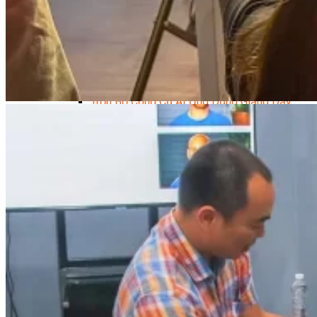
Data Visualization (Trực Quan Hóa Dữ Liệu)
Data System (Quản Trị Dữ Liệu)
Chuyên Viên Lập Trình (Full Stack)
Chuyên Viên Lập Trình Website (Full Stack)
Chuyên Viên Lập Trình Mobile (Full Stack)
Software Testing
Trọn Bộ Công Cụ AI Văn Phòng
Trọn Bộ Công Cụ AI Ứng Dụng Giảng Dạy
Lập Trình Cho Trẻ Em
Tin Học Ứng Dụng
Thiết Kế (Design)
Thiết Kế Đồ Họa Chuyên Nghiệp
Chuyên Viên Thiết Kế Nội Thất
3D Game Art & Design
Mỹ Thuật Đa Phương Tiện
3D Animation
Mỹ Thuật Số – Digital Art
Motion Graphics Basic
Adobe Photoshop – Illustrator
Hội Họa Thiếu Nhi
Digital Art For Kids
Venus Academy
Sunny STEAM Academy
Trại Hè Kỹ Năng