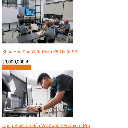
Khóa Học Sản Xuất Phim Kỹ Thuật Số
21,000,000
₫
ĐĂNG KÝ HỌC
Dựng Phim Cơ Bản Với Adobe Premiere Pro