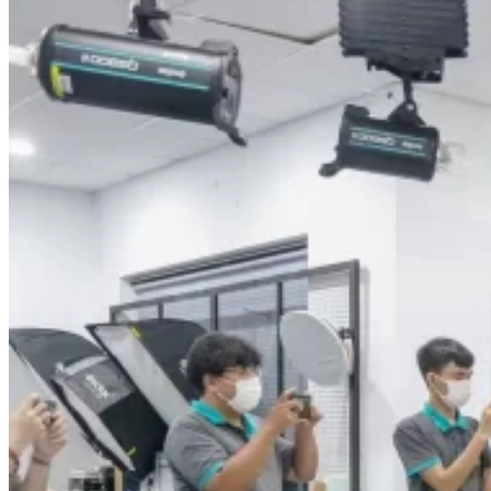
Bí Quyết Kinh Doanh Và Vận Hành Mô Hình Bánh
Chuyên Đề Bếp Bánh
Video Dạy Làm Bánh
Quản Trị NHKS
Quản Trị Nhà Hàng Khách Sạn Quốc Tế
Nghiệp Vụ Quản Lý NH-KS
Quản Lý Nhà Hàng Chuyên Nghiệp
Quản Lý Khách Sạn Chuyên Nghiệp
Nghiệp Vụ Quản Lý Nhà Hàng
Nghiệp Vụ Lễ Tân Chuyên Nghiệp
Giám Đốc Điều Hành Nhà Hàng
Tiếng Anh Nhà Hàng Khách Sạn
Khởi Sự Kinh Doanh Khách Sạn
Khởi Sự Kinh Doanh Nhà Hàng
Khởi Sự Kinh Doanh Khách Sạn Mini – Homestay –
AirBnB
Kiến Thức & Kỹ Năng Ngành NH – KS
Marketing
Digital Marketing
Giám Đốc Digital Marketing
Chuyên Viên Social Media
Tiktok Marketing – Tiktok Ads
Thương Mại Điện Tử – Kinh Doanh Thực
Chiến Trên Shopee