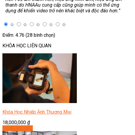
thanh do HNAAu cung cấp cũng giúp mình có thể ứng
dụng để khiến video trở nên khác biệt và độc đáo hơn.”
☆
☆
☆
☆
☆
Điểm: 4.76 (28 bình chọn)
KHÓA HỌC LIÊN QUAN
Khóa Học Nhiếp Ảnh Thương Mại
18,000,000
₫
ĐĂNG KÝ HỌC