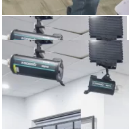
Quản Lý Kinh Doanh Nhà Hàng Và Dịch Vụ Ăn Uống
Hướng Dẫn Du Lịch
Quản Trị Lữ Hành
Marketing
Tạo Mẫu Và Chăm Sóc Sắc Đẹp
Truyền Thông Đa Phương Tiện
Công Nghệ Thông Tin
An Ninh Mạng
Thiết Kế Đồ Họa
Âm Nhạc
Điện Công Nghiệp Và Dân Dụng
Văn Hóa Phổ Thông
Nâng Cao Năng Lực Tiếng Anh – Chuẩn TOEIC
Tin Tức
HỌC BỔNG 2026
Học kỹ năng
Đào Tạo Nghề
Hoạt Động
Văn Hóa Ẩm Thực Việt Nam
Sự Kiện Hướng Nghiệp Á Âu
Siêu Thị ĐVP Market