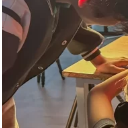
Kỹ Thuật Viên Điện Lạnh Dân Dụng
Kỹ Thuật Viên Điện Dân Dụng
Kỹ Thuật Viên Điện Công Nghiệp
Nghiệp Vụ Tư Vấn & Giám Sát MEP
Sửa Chữa Điện Lạnh Dân Dụng
Chuyên Viên Chẩn Đoán ECU
Kỹ Thuật Viên Đại Tu Hộp Số Tự Động Chuyên Sâu
Kỹ Thuật Quấn Dây Và Sửa Chữa Máy Điện
Thiết Kế Lắp Đặt Hệ Thống Điện Năng Lượng Mặt
Trời
Kỹ Thuật Viên Điện Tử Chuyên Ngành Điện – Điện
Lạnh Dân Dụng
Ngành Khác
Quản Trị & Phát Triển Doanh Nghiệp
Giám Đốc Nhân Sự Chuyên Nghiệp
Quản Lý Cấp Trung Chuyên Nghiệp
Công Nghệ Thông Tin
Chuyên Viên Quản Trị Vận Hành Hệ Thống
An Ninh Mạng (Network Security)
Chuyên Viên Quản Trị Hệ Thống Và An Ninh
Mạng
Quản Trị Hệ Thống Linux
Quản Trị Vận Hành Microsoft Azure
Data Analyst (Phân Tích Dữ Liệu)