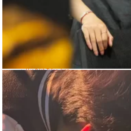
Nhạc Công Chuyên Nghiệp
Ca Sĩ Chuyên Nghiệp
Học Đàn Violin
Học Violin Cover
Học Đàn Piano
Học Piano Đệm Hát
Học Piano Trẻ Em
Học Đàn Guitar
Học Guitar Đệm Hát
Học Electric Guitar (Guitar Điện)
Học Electric Guitar Cover
Học Keyboard
Học Đánh Trống Jazz
Học Thanh Nhạc
Học Thanh Nhạc Trẻ Em
Học Hát Hay Như Thần Tượng
Học K-POP Dance
Học Nhảy Hiện Đại
Chuyên Đề Tiktok Dance
Kỹ Thuật – Công Nghệ
Kỹ Thuật Viên Điện – Nước – Điện Lạnh Dân Dụng
Kỹ Thuật Viên Điện Lạnh Ô Tô
Kỹ Thuật Viên Điện – Điện Tử Ô Tô Cơ Bản