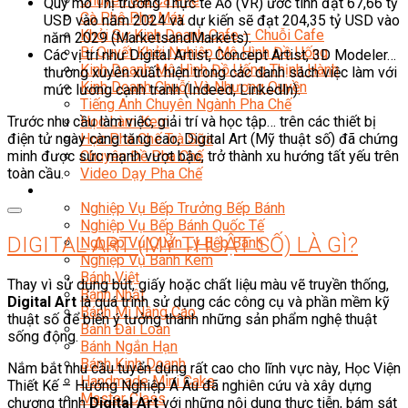
Chuyên Gia Cà Phê
Quy mô Thị trường Thực tế Ảo (VR) ước tính đạt 67,66 tỷ
Cà Phê Pha Máy
USD vào năm 2024 và dự kiến ​​sẽ đạt 204,35 tỷ USD vào
Khởi Sự Kinh Doanh Cafe – Chuỗi Cafe
năm 2029 (MarketsandMarkets).
Bí Quyết Khởi Nghiệp Mô Hình Đồ Uống
Các vị trí như Digital Artist, Concept Artist, 3D Modeler…
Kinh Doanh Mô Hình Đồ Uống Thịnh Hành
thường xuyên xuất hiện trong các danh sách việc làm với
Kinh Doanh Chuỗi Và Nhượng Quyền
mức lương cạnh tranh (Indeed, Linkedln).
Tiếng Anh Chuyên Ngành Pha Chế
Trước nhu cầu làm việc, giải trí và học tập… trên các thiết bị
Học Làm Kem
điện tử ngày càng tăng cao, Digital Art (Mỹ thuật số) đã chứng
Học Pha Chế Trà Sữa
minh được sức mạnh vượt bậc, trở thành xu hướng tất yếu trên
Chuyên Đề Pha Chế
toàn cầu.
Video Dạy Pha Chế
Làm Bánh
Nghiệp Vụ Bếp Trưởng Bếp Bánh
Nghiệp Vụ Bếp Bánh Quốc Tế
DIGITAL ART (MỸ THUẬT SỐ) LÀ GÌ?
Nghiệp Vụ Quản Lý Bếp Bánh
Nghiệp Vụ Bánh Kem
Bánh Việt
Thay vì sử dụng bút, giấy hoặc chất liệu màu vẽ truyền thống,
Bánh Nhật
Digital Art
là quá trình sử dụng các công cụ và phần mềm kỹ
Bánh Mì Nâng Cao
thuật số để biến ý tưởng thành những sản phẩm nghệ thuật
Bánh Đài Loan
sống động.
Bánh Ngắn Hạn
Bánh Kinh Doanh
Nắm bắt nhu cầu tuyển dụng rất cao cho lĩnh vực này, Học Viện
Handmade Mini Cake
Thiết Kế – Hướng Nghiệp Á Âu đã nghiên cứu và xây dựng
Master Class
chương trình
Digital Art
với những nội dung thực tiễn, bám sát