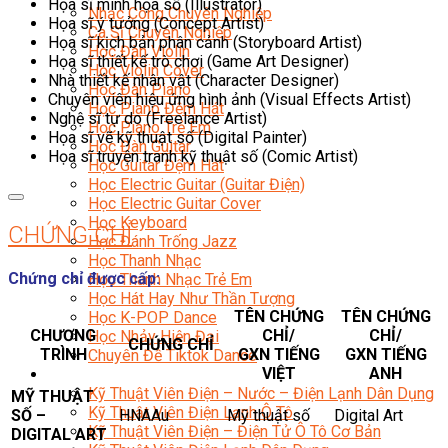
Họa sĩ minh họa số (Illustrator)
Nhạc Công Chuyên Nghiệp
Họa sĩ ý tưởng (Concept Artist)
Ca Sĩ Chuyên Nghiệp
Họa sĩ kịch bản phân cảnh (Storyboard Artist)
Học Đàn Violin
Họa sĩ thiết kế trò chơi (Game Art Designer)
Học Violin Cover
Nhà thiết kế nhân vật (Character Designer)
Học Đàn Piano
Chuyên viên hiệu ứng hình ảnh (Visual Effects Artist)
Học Piano Đệm Hát
Nghệ sĩ tự do (Freelance Artist)
Học Piano Trẻ Em
Họa sĩ vẽ kỹ thuật số (Digital Painter)
Học Đàn Guitar
Họa sĩ truyện tranh kỹ thuật số (Comic Artist)
Học Guitar Đệm Hát
Học Electric Guitar (Guitar Điện)
Học Electric Guitar Cover
Học Keyboard
CHỨNG CHỈ
Học Đánh Trống Jazz
Học Thanh Nhạc
Chứng chỉ được cấp:
Học Thanh Nhạc Trẻ Em
Học Hát Hay Như Thần Tượng
TÊN CHỨNG
TÊN CHỨNG
Học K-POP Dance
CHƯƠNG
CHỈ/
CHỈ/
Học Nhảy Hiện Đại
CHỨNG CHỈ
TRÌNH
GXN TIẾNG
GXN TIẾNG
Chuyên Đề Tiktok Dance
VIỆT
ANH
Kỹ Thuật – Công Nghệ
Kỹ Thuật Viên Điện – Nước – Điện Lạnh Dân Dụng
MỸ THUẬT
Kỹ Thuật Viên Điện Lạnh Ô Tô
SỐ –
HNAAu
Mỹ thuật số
Digital Art
Kỹ Thuật Viên Điện – Điện Tử Ô Tô Cơ Bản
DIGITAL ART