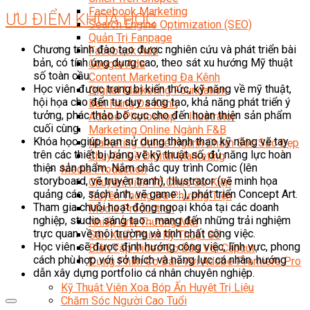
Facebook Marketing
ƯU ĐIỂM KHÓA HỌC
Search Engine Optimization (SEO)
Quản Trị Fanpage
Chương trình đào tạo được nghiên cứu và phát triển bài
Facebook Ads
bản, có tính ứng dụng cao, theo sát xu hướng Mỹ thuật
Google Ads
số toàn cầu.
Content Marketing Đa Kênh
Học viên được trang bị kiến thức, kỹ năng về mỹ thuật,
Digital Marketing Foundation
hội họa cho đến tư duy sáng tạo, khả năng phát triển ý
Bán Hàng Đa Kênh
tưởng, phác thảo bố cục cho đến hoàn thiện sản phẩm
Adobe Photoshop – Illustrator
cuối cùng.
Marketing Online Ngành F&B
Khóa học giúp bạn sử dụng thành thạo kỹ năng vẽ tay
Marketing Online Ngành Chăm Sóc Sắc Đẹp
trên các thiết bị bảng vẽ kỹ thuật số, đủ năng lực hoàn
Chuyên Đề Digital Marketing
thiện sản phẩm. Nắm chắc quy trình Comic (lên
Media Production
storyboard, vẽ truyện tranh), Illustrator (vẽ minh họa
Chuyên Viên Tổ Chức Sự Kiện
quảng cáo, sách ảnh, vẽ game…), phát triển Concept Art.
Truyền Thông Đa Phương Tiện
Tham gia chuỗi hoạt động ngoại khóa tại các doanh
Media Production
nghiệp, studio sáng tạo… mang đến những trải nghiệm
Nhiếp Ảnh Thương Mại
trực quan về môi trường và tính chất công việc.
Sản Xuất Phim Kỹ Thuật Số
Học viên sẽ được định hướng công việc, lĩnh vực, phong
Biên Tập Video Cơ Bản Với Capcut
cách phù hợp với sở thích và năng lực cá nhân, hướng
Dựng Phim Cơ Bản Với Adobe Premiere Pro
dẫn xây dựng portfolio cá nhân chuyên nghiệp.
Sức Khỏe
Kỹ Thuật Viên Xoa Bóp Ấn Huyệt Trị Liệu
Chăm Sóc Người Cao Tuổi