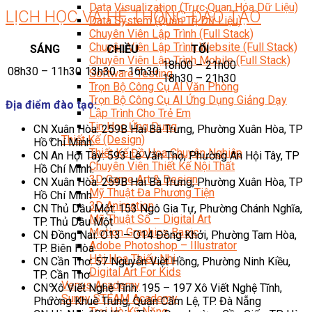
Data Visualization (Trực Quan Hóa Dữ Liệu)
LỊCH HỌC VÀ HỆ THỐNG ĐÀO TẠO
Data System (Quản Trị Dữ Liệu)
Chuyên Viên Lập Trình (Full Stack)
Chuyên Viên Lập Trình Website (Full Stack)
SÁNG
CHIỀU
TỐI
Chuyên Viên Lập Trình Mobile (Full Stack)
18h00 – 21h00
08h30 – 11h30
13h30 – 16h30
Software Testing
18h30 – 21h30
Trọn Bộ Công Cụ AI Văn Phòng
Trọn Bộ Công Cụ AI Ứng Dụng Giảng Dạy
Địa điểm đào tạo:
Lập Trình Cho Trẻ Em
Tin Học Ứng Dụng
CN Xuân Hòa: 259B Hai Bà Trưng, Phường Xuân Hòa, TP
Thiết Kế (Design)
Hồ Chí Minh.
Thiết Kế Đồ Họa Chuyên Nghiệp
CN An Hội Tây: 593 Lê Văn Thọ, Phường An Hội Tây, TP
Chuyên Viên Thiết Kế Nội Thất
Hồ Chí Minh.
3D Game Art & Design
CN Xuân Hòa: 259B Hai Bà Trưng, Phường Xuân Hòa, TP
Mỹ Thuật Đa Phương Tiện
Hồ Chí Minh
3D Animation
CN Thủ Dầu Một: 153 Ngô Gia Tự, Phường Chánh Nghĩa,
Mỹ Thuật Số – Digital Art
TP. Thủ Dầu Một
Motion Graphics Basic
CN Đồng Nai: O13 – O14 Đồng Khởi, Phường Tam Hòa,
Adobe Photoshop – Illustrator
TP. Biên Hòa
Hội Họa Thiếu Nhi
CN Cần Thơ: 57 Nguyễn Việt Hồng, Phường Ninh Kiều,
Digital Art For Kids
TP. Cần Thơ
Venus Academy
CN Xô Viết Nghệ Tĩnh: 195 – 197 Xô Viết Nghệ Tĩnh,
Sunny STEAM Academy
Phường Khuê Trung, Quận Cẩm Lệ, TP. Đà Nẵng
Trại Hè Kỹ Năng