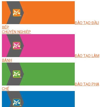
ĐÀO TẠO ĐẦU
BẾP
CHUYÊN NGHIỆP
ĐÀO TẠO LÀM
BÁNH
ĐÀO TẠO PHA
CHẾ