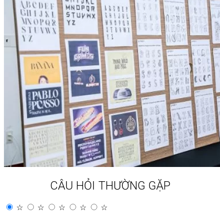
CÂU HỎI THƯỜNG GẶP
☆
☆
☆
☆
☆