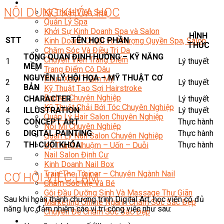
Sắc Đẹp
NỘI DUNG KHÓA HỌC
Kỹ Thuật Viên Spa
Quản Lý Spa
Khởi Sự Kinh Doanh Spa và Salon
HÌNH
STT
TÊN HỌC PHẦN
Kinh Doanh Chuỗi và Nhượng Quyền Spa, Salon
THỨC
Chăm Sóc Và Điều Trị Da
TỔNG QUAN ĐỊNH HƯỚNG – KỸ NĂNG
Chuyên Viên Trang Điểm
1
Lý thuyết
MỀM
Trang Điểm Cô Dâu
NGUYÊN LÝ HỘI HỌA – MỸ THUẬT CƠ
Phun Xăm Thẩm Mỹ
2
Lý thuyết
BẢN
Kỹ Thuật Tạo Sợi Hairstroke
Barber Chuyên Nghiệp
3
CHARACTER
Lý thuyết
Kỹ Thuật Chải Bới Tóc Chuyên Nghiệp
4
ILLUSTRATION
Lý thuyết
Quản Lý Hair Salon Chuyên Nghiệp
5
CONCEPT ART
Thực hành
Nối Mi Chuyên Nghiệp
6
DIGITAL PAINTING
Thực hành
Quản Lý Nail Salon Chuyên Nghiệp
7
THI CUỐI KHÓA
Thực hành
Kỹ Thuật Nhuộm – Uốn – Duỗi
Nail Salon Định Cư
Kinh Doanh Nail Box
Train The Trainer – Chuyên Ngành Nail
CƠ HỘI VIỆC LÀM
Chăm Sóc Mẹ Và Bé
Gội Đầu Dưỡng Sinh Và Massage Thư Giãn
Sau khi hoàn thành chương trình Digital Art, học viên có đủ
Marketing Online Ngành Chăm Sóc Sắc Đẹp
năng lực đảm nhiệm các vị trí công việc như sau:
Chuyên Đề Chăm Sóc Sắc Đẹp
Âm Nhạc