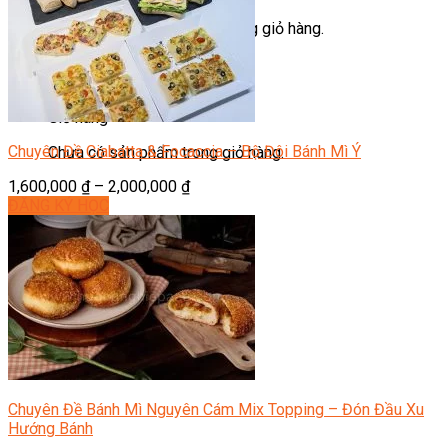
Chưa có sản phẩm trong giỏ hàng.
Giỏ hàng
Chuyên Đề Ciabatta & Focaccia – Bộ Đôi Bánh Mì Ý
Chưa có sản phẩm trong giỏ hàng.
1,600,000
₫
–
2,000,000
₫
ĐĂNG KÝ HỌC
Chuyên Đề Bánh Mì Nguyên Cám Mix Topping – Đón Đầu Xu
Hướng Bánh