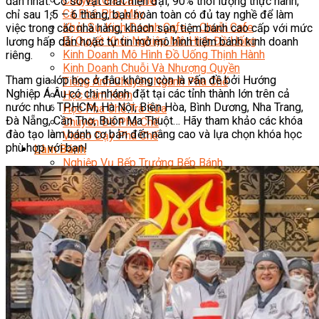
Chuyên Gia Cà Phê
dẫn nhất. Cơ sở vật chất hiện đại, 90% thời lượng thực hành,
Cà Phê Pha Máy
chỉ sau 1,5 – 6 tháng, bạn hoàn toàn có đủ tay nghề để làm
Khởi Sự Kinh Doanh Cafe – Chuỗi Cafe
việc trong các nhà hàng, khách sạn, tiệm bánh cao cấp với mức
Bí Quyết Khởi Nghiệp Mô Hình Đồ Uống
lương hấp dẫn hoặc tự tin mở mô hình tiệm bánh kinh doanh
Kinh Doanh Mô Hình Đồ Uống Thịnh Hành
riêng.
Kinh Doanh Chuỗi Và Nhượng Quyền
Tham gia lớp học ở đâu không còn là vấn đề bởi Hướng
Tiếng Anh Chuyên Ngành Pha Chế
Nghiệp Á Âu có chi nhánh đặt tại các tỉnh thành lớn trên cả
Học Làm Kem
nước như: TP.HCM, Hà Nội, Biên Hòa, Bình Dương, Nha Trang,
Học Pha Chế Trà Sữa
Đà Nẵng, Cần Thơ, Buôn Ma Thuột… Hãy tham khảo các khóa
Chuyên Đề Pha Chế
đào tạo làm bánh cơ bản đến nâng cao và lựa chọn khóa học
Video Dạy Pha Chế
phù hợp với bạn!
Làm Bánh
Nghiệp Vụ Bếp Trưởng Bếp Bánh
Nghiệp Vụ Bếp Bánh Quốc Tế
Nghiệp Vụ Quản Lý Bếp Bánh
Nghiệp Vụ Bánh Kem
Bánh Việt
Bánh Nhật
Bánh Mì Nâng Cao
Bánh Đài Loan
Bánh Ngắn Hạn
Bánh Kinh Doanh
Handmade Mini Cake
Master Class