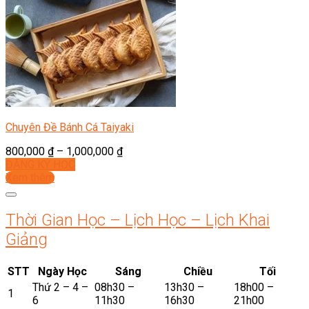
Chuyên Đề Bánh Cá Taiyaki
800,000
₫
–
1,000,000
₫
ĐĂNG KÝ HỌC
Xem thêm
Thời Gian Học – Lịch Học – Lịch Khai
Giảng
STT
Ngày Học
Sáng
Chiều
Tối
Thứ 2 – 4 –
08h30 –
13h30 –
18h00 –
1
6
11h30
16h30
21h00