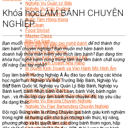
Nghiệp Vụ Quản Lý Bếp
Nghiệp Vụ Cấp Dưỡng
Khóa học
LÀM BÁNH CHUYÊN
Nghiệp Vụ Bếp Phụ
Điểm Tâm Hồng Kông
NGHIỆP
Eat Clean
Food Stylist
Master Class
Bếp Gia Đình
Bạn muốn
tham gia lớp đào tạo nghề bánh
để trở thành thợ
Học Nấu Ăn Mở Quán
làm bánh chuyên nghiệp? Bạn muốn mở tiệm bánh kinh
Chuyên Đề Bếp Nóng
doanh hay thỏa mãn niềm yêu thích làm bánh? Bạn đang tìm
Khởi Sự Kinh Doanh Ngành F&B
khóa học nghề bánh cùng trung tâm dạy làm bánh chất lượng
Khởi Sự Kinh Doanh Nhà Hàng
để nâng cao tay nghề?
Bí Quyết Kinh Doanh và Vận Hành Mô Hình Ẩm
Thực
Dạy làm bánh Hướng Nghiệp Á Âu đào tạo đa dạng các khóa
Video Dạy Nấu Ăn
học ngắn hạn: Nghiệp Vụ Bếp Trưởng Bếp Bánh, Nghiệp Vụ
Pha Chế
Bếp Bánh Quốc tế, Nghiệp vụ Quản Lý Bếp Bánh, Nghiệp vụ
Nghiệp Vụ Bar Trưởng
Bánh kem, bánh Nhật, bánh Đài Loan, bánh Việt, bánh ngắn
Nghiệp Vụ Bartender Chuyên Nghiệp
hạn… và nhiều lớp dạy làm bánh theo chuyên đề, lớp yêu cầu
Nghiệp Vụ Barista Chuyên Nghiệp
đa dạng khác.
Nghiệp Vụ Flair Bartending Chuyên Nghiệp
Nghiệp Vụ Pha Chế Đặc Biệt
Đội ngũ Giảng viên là những Chuyên gia bánh giàu kinh nghiệm
Nghiệp Vụ Pha Chế Tổng Hợp
trong nghề sẽ hướng dẫn cho bạn những kiến thức, kỹ năng,
Nghiệp Vụ Quản Lý Bar
phương pháp và bí quyết làm các dòng bánh thơm ngon, hấp