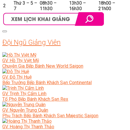
Thứ 3 – 5 –
08h30 –
13h30 –
18h00 –
2
7
11h30
16h30
21h00
Đội Ngũ Giảng Viên
GV. Hồ Thị Việt Mỹ
Chuyên Gia Bếp Bánh New World Saigon
GV. Đỗ Thị Huệ
Bếp Trưởng Bếp Bánh Khách Sạn Continental
GV. Trịnh Thị Cẩm Linh
Tổ Phó Bếp Bánh Khách Sạn Rex
GV. Nguyễn Trung Quân
Phụ Trách Bếp Bánh Khách Sạn Majestic Saigon
GV. Hoàng Thị Thanh Thảo