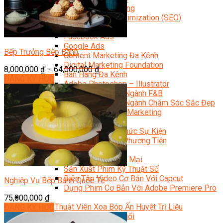
Facebook Marketing
Search Engine Optimization (SEO)
Quản Trị Fanpage
Facebook Ads
Google Ads
Bếp Trưởng Bếp Bánh
Content Marketing Đa Kênh
Digital Marketing Foundation
8,000,000
₫
–
64,000,000
₫
Bán Hàng Đa Kênh
ĐĂNG KÝ HỌC
Adobe Photoshop – Illustrator
Marketing Online Ngành F&B
Marketing Online Ngành Chăm Sóc Sắc Đẹp
Chuyên Đề Digital Marketing
Media Production
Chuyên Viên Tổ Chức Sự Kiện
Truyền Thông Đa Phương Tiện
Media Production
Nhiếp Ảnh Thương Mại
Sản Xuất Phim Kỹ Thuật Số
Biên Tập Video Cơ Bản Với Capcut
Nghiệp Vụ Bếp Bánh Quốc Tế
Dựng Phim Cơ Bản Với Adobe Premiere Pro
Sức Khỏe
75,000,000
₫
Kỹ Thuật Viên Xoa Bóp Ấn Huyệt Trị Liệu
ĐĂNG KÝ HỌC
Chăm Sóc Người Cao Tuổi