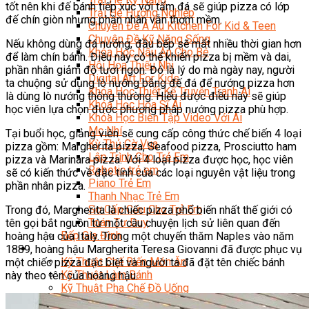
tốt nên khi đế bánh tiếp xúc với tấm đá sẽ giúp pizza có lớp
Trại Hè Hướng Nghiệp
đế chín giòn nhưng phần nhân vẫn thơm mềm.
Chuyên Đề Á Âu Kitchen For Kid & Teen
Chuyên Đề Kỹ Năng Sống
Nếu không dùng đá nướng, đầu bếp sẽ mất nhiều thời gian hơn
Khóa Học Nấu Ăn Cho Bé
để làm chín bánh. Điều này có thể khiến pizza bị mềm và dai,
Hội Họa Thiếu Nhi
phần nhân giảm độ tươi ngon. Đó là lý do mà ngày nay, người
Digital Art For Kids
ta chuộng sử dụng lò nướng bằng đế đá để nướng pizza hơn
Khóa Học Thiết Kế Truyện Tranh Ai
là dùng lò nướng thông thường. Hiểu được điều này sẽ giúp
Khóa Học Họa Sĩ Ai
học viên lựa chọn được phương pháp nướng pizza phù hợp.
Khóa Học Biên Tập Video Với Ai
Mc Nhí
Tại buổi học, giảng viên sẽ cung cấp công thức chế biến 4 loại
Kỳ Thủ Cờ Vua
pizza gồm: Margherita pizza, Seafood pizza, Prosciutto ham
Lập Trình Cho Trẻ Em
pizza và Marinara pizza. Với 4 loại pizza được học, học viên
Robotic trẻ em
sẽ có kiến thức về đặc tính của các loại nguyên vật liệu trong
Piano Trẻ Em
phần nhân pizza.
Thanh Nhạc Trẻ Em
Sơ Cấp Cứu Cho Trẻ Em
Trong đó, Margherita là chiếc pizza phổ biến nhất thế giới có
Toán Tư Duy
tên gọi bắt nguồn từ một câu chuyện lịch sử liên quan đến
Bếp Gia Đình
hoàng hậu của Italy. Trong một chuyến thăm Naples vào năm
Trung Cấp CET
1889, hoàng hậu Margherita Teresa Giovanni đã được phục vụ
Kỹ Thuật Chế Biến Món Ăn
một chiếc pizza đặc biệt và người ta đã đặt tên chiếc bánh
Kỹ Thuật Làm Bánh
này theo tên của hoàng hậu.
Kỹ Thuật Pha Chế Đồ Uống
Quản Trị Khách Sạn