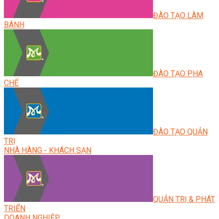
ĐÀO TẠO LÀM
BÁNH
ĐÀO TẠO PHA
CHẾ
ĐÀO TẠO QUẢN
TRỊ
NHÀ HÀNG - KHÁCH SẠN
QUẢN TRỊ & PHÁT
TRIỂN
DOANH NGHIỆP