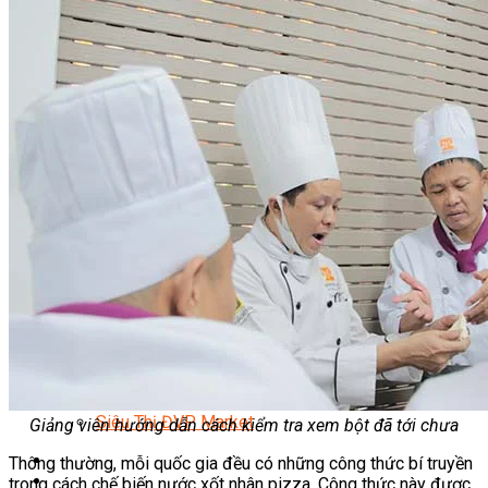
Quản Lý Kinh Doanh Nhà Hàng Và Dịch Vụ Ăn Uống
Hướng Dẫn Du Lịch
Quản Trị Lữ Hành
Marketing
Tạo Mẫu Và Chăm Sóc Sắc Đẹp
Truyền Thông Đa Phương Tiện
Công Nghệ Thông Tin
An Ninh Mạng
Thiết Kế Đồ Họa
Âm Nhạc
Điện Công Nghiệp Và Dân Dụng
Văn Hóa Phổ Thông
Nâng Cao Năng Lực Tiếng Anh – Chuẩn TOEIC
Tin Tức
HỌC BỔNG 2026
Học kỹ năng
Đào Tạo Nghề
Hoạt Động
Văn Hóa Ẩm Thực Việt Nam
Sự Kiện Hướng Nghiệp Á Âu
Siêu Thị ĐVP Market
Giảng viên hướng dẫn cách kiểm tra xem bột đã tới chưa
Thông thường, mỗi quốc gia đều có những công thức bí truyền
trong cách chế biến nước xốt nhân pizza. Công thức này được