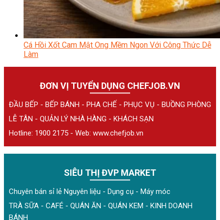
Cá Hồi Xốt Cam Mật Ong Mềm Ngon Với Công Thức Dễ
Làm
ĐƠN VỊ TUYỂN DỤNG CHEFJOB.VN
ĐẦU BẾP - BẾP BÁNH - PHA CHẾ - PHỤC VỤ - BUỒNG PHÒNG
LỄ TÂN - QUẢN LÝ NHÀ HÀNG - KHÁCH SẠN
Hotline: 1900 2175 - Web:
www.chefjob.vn
SIÊU THỊ ĐVP MARKET
Chuyên bán sỉ lẻ Nguyên liệu - Dụng cụ - Máy móc
TRÀ SỮA - CAFÉ - QUÁN ĂN - QUÁN KEM - KINH DOANH
BÁNH