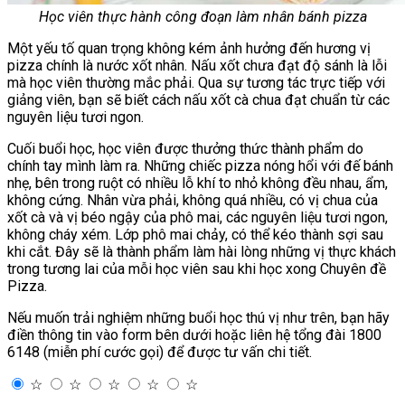
Học viên thực hành công đoạn làm nhân bánh pizza
Một yếu tố quan trọng không kém ảnh hưởng đến hương vị
pizza chính là nước xốt nhân. Nấu xốt chưa đạt độ sánh là lỗi
mà học viên thường mắc phải. Qua sự tương tác trực tiếp với
giảng viên, bạn sẽ biết cách nấu xốt cà chua đạt chuẩn từ các
nguyên liệu tươi ngon.
Cuối buổi học, học viên được thưởng thức thành phẩm do
chính tay mình làm ra. Những chiếc pizza nóng hổi với đế bánh
nhẹ, bên trong ruột có nhiều lỗ khí to nhỏ không đều nhau, ẩm,
không cứng. Nhân vừa phải, không quá nhiều, có vị chua của
xốt cà và vị béo ngậy của phô mai, các nguyên liệu tươi ngon,
không cháy xém. Lớp phô mai chảy, có thể kéo thành sợi sau
khi cắt. Đây sẽ là thành phẩm làm hài lòng những vị thực khách
trong tương lai của mỗi học viên sau khi học xong Chuyên đề
Pizza.
Nếu muốn trải nghiệm những buổi học thú vị như trên, bạn hãy
điền thông tin vào form bên dưới hoặc liên hệ tổng đài 1800
6148 (miễn phí cước gọi) để được tư vấn chi tiết.
☆
☆
☆
☆
☆