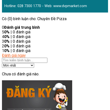
Hotline: 028 7300 1770 - Web:
www.dvpmarket.com
Có (0) bình luận cho: Chuyên Đề Pizza
0
Đánh giá trung bình
5
0%
| 0 đánh giá
4
0%
| 0 đánh giá
3
0%
| 0 đánh giá
2
0%
| 0 đánh giá
1
0%
| 0 đánh giá
Đánh giá ngay
Chưa có đánh giá nào.