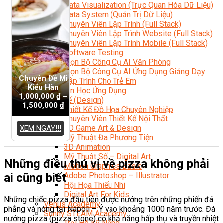
Data Visualization (Trực Quan Hóa Dữ Liệu)
Data System (Quản Trị Dữ Liệu)
Chuyên Viên Lập Trình (Full Stack)
Chuyên Viên Lập Trình Website (Full Stack)
Chuyên Viên Lập Trình Mobile (Full Stack)
Software Testing
Trọn Bộ Công Cụ AI Văn Phòng
Trọn Bộ Công Cụ AI Ứng Dụng Giảng Dạy
Chuyên Đề Mì
Lập Trình Cho Trẻ Em
Kiểu Hàn
Tin Học Ứng Dụng
1,000,000
₫
–
Thiết Kế (Design)
1,500,000
₫
Thiết Kế Đồ Họa Chuyên Nghiệp
Chuyên Viên Thiết Kế Nội Thất
3D Game Art & Design
XEM NGAY!!!
Mỹ Thuật Đa Phương Tiện
3D Animation
Mỹ Thuật Số – Digital Art
Những điều thú vị về pizza không phải
Motion Graphics Basic
ai cũng biết
Adobe Photoshop – Illustrator
Hội Họa Thiếu Nhi
Digital Art For Kids
Những chiếc pizza đầu tiên được nướng trên những phiến đá
Venus Academy
phẳng và nóng tại Napoli – Ý vào khoảng 1000 năm trước. Đá
Sunny STEAM Academy
nướng pizza (pizza stone) có khả năng hấp thụ và truyền nhiệt
Trại Hè Kỹ Năng