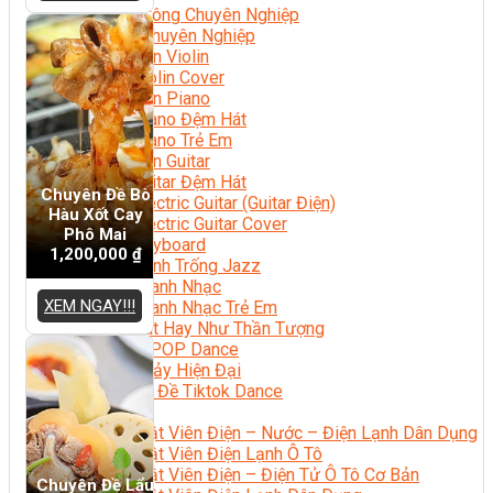
Nhạc Công Chuyên Nghiệp
Ca Sĩ Chuyên Nghiệp
Học Đàn Violin
Học Violin Cover
Học Đàn Piano
Học Piano Đệm Hát
Học Piano Trẻ Em
Học Đàn Guitar
Học Guitar Đệm Hát
Chuyên Đề Bò
Học Electric Guitar (Guitar Điện)
Hàu Xốt Cay
Học Electric Guitar Cover
Phô Mai
Học Keyboard
1,200,000
₫
Học Đánh Trống Jazz
Học Thanh Nhạc
XEM NGAY!!!
Học Thanh Nhạc Trẻ Em
Học Hát Hay Như Thần Tượng
Học K-POP Dance
Học Nhảy Hiện Đại
Chuyên Đề Tiktok Dance
Kỹ Thuật – Công Nghệ
Kỹ Thuật Viên Điện – Nước – Điện Lạnh Dân Dụng
Kỹ Thuật Viên Điện Lạnh Ô Tô
Kỹ Thuật Viên Điện – Điện Tử Ô Tô Cơ Bản
Chuyên Đề Lẩu