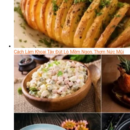
Cách Làm Khoai Tây Đút Lò Mềm Ngon, Thơm Nức Mũi