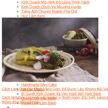
Kinh Doanh Mô Hình Đồ Uống Thịnh Hành
Kinh Doanh Chuỗi Và Nhượng Quyền
Tiếng Anh Chuyên Ngành Pha Chế
Học Làm Kem
Học Pha Chế Trà Sữa
Chuyên Đề Pha Chế
Video Dạy Pha Chế
Làm Bánh
Nghiệp Vụ Bếp Trưởng Bếp Bánh
Nghiệp Vụ Bếp Bánh Quốc Tế
Nghiệp Vụ Quản Lý Bếp Bánh
Nghiệp Vụ Bánh Kem
Bánh Việt
Bánh Nhật
Bánh Mì Nâng Cao
Bánh Đài Loan
Bánh Ngắn Hạn
Bánh Kinh Doanh
Handmade Mini Cake
Cách Làm Dưa Cải Muối Vàng Giòn, Để Được Lâu, Không Nổi V
Master Class
Bí Quyết Kinh Doanh Và Vận Hành Mô Hình Bánh
Cách làm dưa cải muối với hương vị thơm ngon, đặc biệt, vàng 
Chuyên Đề Bếp Bánh
thống đầy hấp dẫn này.
Video Dạy Làm Bánh
Quản Trị NHKS