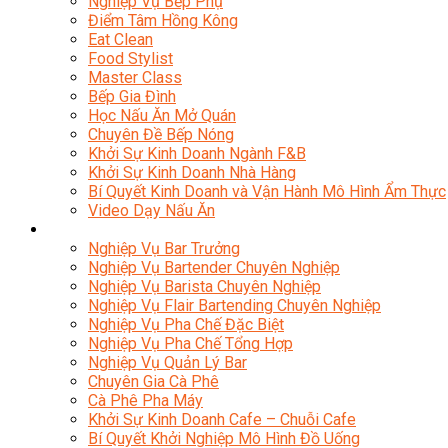
Nghiệp Vụ Bếp Phụ
Điểm Tâm Hồng Kông
Eat Clean
Food Stylist
Master Class
Bếp Gia Đình
Học Nấu Ăn Mở Quán
Chuyên Đề Bếp Nóng
Khởi Sự Kinh Doanh Ngành F&B
Khởi Sự Kinh Doanh Nhà Hàng
Bí Quyết Kinh Doanh và Vận Hành Mô Hình Ẩm Thực
Video Dạy Nấu Ăn
Pha Chế
Nghiệp Vụ Bar Trưởng
Nghiệp Vụ Bartender Chuyên Nghiệp
Nghiệp Vụ Barista Chuyên Nghiệp
Nghiệp Vụ Flair Bartending Chuyên Nghiệp
Nghiệp Vụ Pha Chế Đặc Biệt
Nghiệp Vụ Pha Chế Tổng Hợp
Nghiệp Vụ Quản Lý Bar
Chuyên Gia Cà Phê
Cà Phê Pha Máy
Khởi Sự Kinh Doanh Cafe – Chuỗi Cafe
Bí Quyết Khởi Nghiệp Mô Hình Đồ Uống