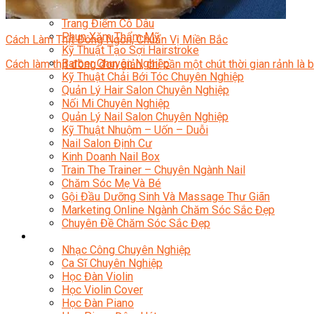
Chuyên Viên Trang Điểm
Trang Điểm Cô Dâu
Phun Xăm Thẩm Mỹ
Cách Làm Thịt Đông Ngon, Chuẩn Vị Miền Bắc
Kỹ Thuật Tạo Sợi Hairstroke
Barber Chuyên Nghiệp
Cách làm thịt đông đơn giản, chỉ cần một chút thời gian rảnh là
Kỹ Thuật Chải Bới Tóc Chuyên Nghiệp
Quản Lý Hair Salon Chuyên Nghiệp
Nối Mi Chuyên Nghiệp
Quản Lý Nail Salon Chuyên Nghiệp
Kỹ Thuật Nhuộm – Uốn – Duỗi
Nail Salon Định Cư
Kinh Doanh Nail Box
Train The Trainer – Chuyên Ngành Nail
Chăm Sóc Mẹ Và Bé
Gội Đầu Dưỡng Sinh Và Massage Thư Giãn
Marketing Online Ngành Chăm Sóc Sắc Đẹp
Chuyên Đề Chăm Sóc Sắc Đẹp
Âm Nhạc
Nhạc Công Chuyên Nghiệp
Ca Sĩ Chuyên Nghiệp
Học Đàn Violin
Học Violin Cover
Học Đàn Piano