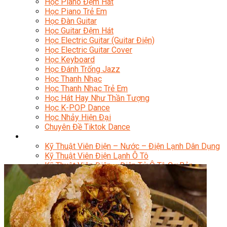
Học Piano Đệm Hát
Học Piano Trẻ Em
Học Đàn Guitar
Học Guitar Đệm Hát
Học Electric Guitar (Guitar Điện)
Học Electric Guitar Cover
Học Keyboard
Học Đánh Trống Jazz
Học Thanh Nhạc
Học Thanh Nhạc Trẻ Em
Học Hát Hay Như Thần Tượng
Học K-POP Dance
Học Nhảy Hiện Đại
Chuyên Đề Tiktok Dance
Kỹ Thuật – Công Nghệ
Kỹ Thuật Viên Điện – Nước – Điện Lạnh Dân Dụng
Kỹ Thuật Viên Điện Lạnh Ô Tô
Kỹ Thuật Viên Điện – Điện Tử Ô Tô Cơ Bản
Kỹ Thuật Viên Điện Lạnh Dân Dụng
Kỹ Thuật Viên Điện Dân Dụng
Kỹ Thuật Viên Điện Công Nghiệp
Nghiệp Vụ Tư Vấn & Giám Sát MEP
Sửa Chữa Điện Lạnh Dân Dụng
Chuyên Viên Chẩn Đoán ECU