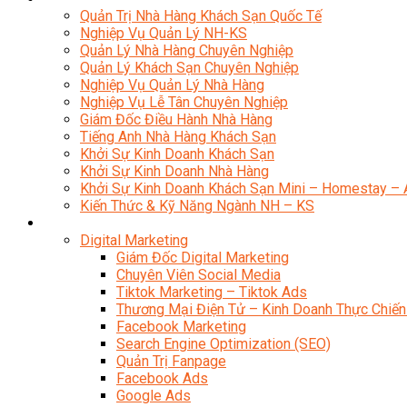
Quản Trị Nhà Hàng Khách Sạn Quốc Tế
Nghiệp Vụ Quản Lý NH-KS
Quản Lý Nhà Hàng Chuyên Nghiệp
Quản Lý Khách Sạn Chuyên Nghiệp
Nghiệp Vụ Quản Lý Nhà Hàng
Nghiệp Vụ Lễ Tân Chuyên Nghiệp
Giám Đốc Điều Hành Nhà Hàng
Tiếng Anh Nhà Hàng Khách Sạn
Khởi Sự Kinh Doanh Khách Sạn
Khởi Sự Kinh Doanh Nhà Hàng
Khởi Sự Kinh Doanh Khách Sạn Mini – Homestay – 
Kiến Thức & Kỹ Năng Ngành NH – KS
Marketing
Digital Marketing
Giám Đốc Digital Marketing
Chuyên Viên Social Media
Tiktok Marketing – Tiktok Ads
Thương Mại Điện Tử – Kinh Doanh Thực Chiến
Facebook Marketing
Search Engine Optimization (SEO)
Quản Trị Fanpage
Facebook Ads
Google Ads