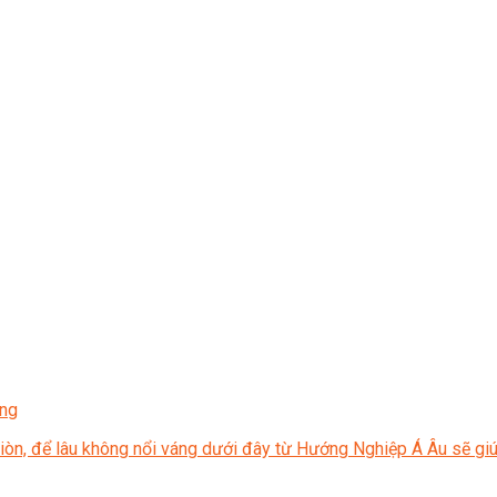
áng
giòn, để lâu không nổi váng dưới đây từ Hướng Nghiệp Á Âu sẽ gi