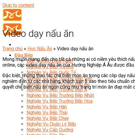
Skip to content
Video dạy nấu ăn
Trang chủ
»
Học Nấu Ăn
»
Video dạy nấu ăn
Đầu Bếp
Mong muốn mang đến cho tất cả những ai có niềm yêu thích nấu
Bếp Trưởng Điều Hành
online, các video dạy nấu ăn của Hướng Nghiệp Á Âu được đầu tư
Nghiệp Vụ Bếp Trưởng
Nghiệp Vụ Bếp Quốc Tế
Đặc biệt, những thao tác chế biến món ăn trong các clip dạy n
Nghiệp Vụ Bếp Trưởng Bếp Việt
nghiệm đến từ các nhà hàng, khách sạn 5 sao theo tiêu chuẩn c
Nghiệp Vụ Bếp Trưởng Bếp Âu
quyết chế biến nấu ăn ngon cũng như trang trí món ăn đẹp mắt c
Nghiệp Vụ Bếp Trưởng Bếp Á
Nghiệp Vụ Bếp Trưởng Bếp Nhật
Nghiệp Vụ Bếp Trưởng Bếp Hoa
Nghiệp Vụ Bếp Hàn
Nghiệp Vụ Bếp Thái
Nghiệp Vụ Bếp Chay
Nghiệp Vụ Quản Lý Bếp
Nghiệp Vụ Cấp Dưỡng