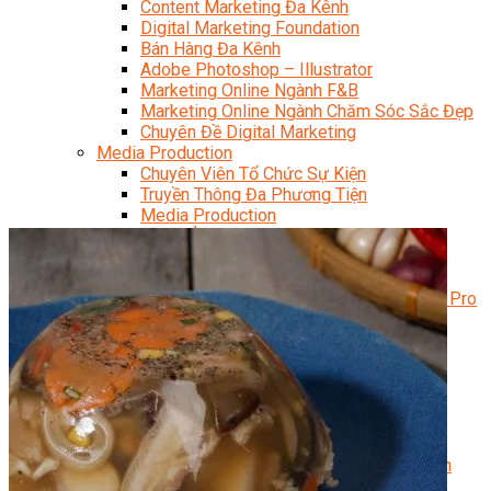
Content Marketing Đa Kênh
Digital Marketing Foundation
Bán Hàng Đa Kênh
Adobe Photoshop – Illustrator
Marketing Online Ngành F&B
Marketing Online Ngành Chăm Sóc Sắc Đẹp
Chuyên Đề Digital Marketing
Media Production
Chuyên Viên Tổ Chức Sự Kiện
Truyền Thông Đa Phương Tiện
Media Production
Nhiếp Ảnh Thương Mại
Sản Xuất Phim Kỹ Thuật Số
Biên Tập Video Cơ Bản Với Capcut
Dựng Phim Cơ Bản Với Adobe Premiere Pro
Sức Khỏe
Kỹ Thuật Viên Xoa Bóp Ấn Huyệt Trị Liệu
Chăm Sóc Người Cao Tuổi
Sắc Đẹp
Kỹ Thuật Viên Spa
Quản Lý Spa
Khởi Sự Kinh Doanh Spa và Salon
Kinh Doanh Chuỗi và Nhượng Quyền Spa, Salon
Chăm Sóc Và Điều Trị Da