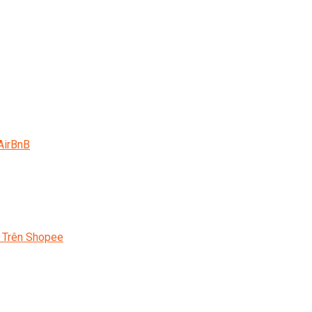
AirBnB
 Trên Shopee