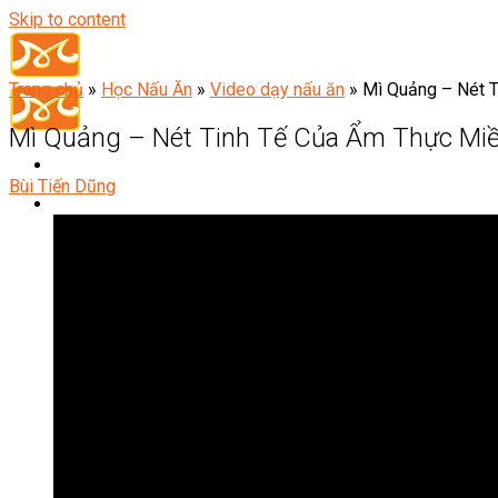
Skip to content
Trang chủ
»
Học Nấu Ăn
»
Video dạy nấu ăn
»
Mì Quảng – Nét 
Mì Quảng – Nét Tinh Tế Của Ẩm Thực Mi
Bùi Tiến Dũng
Đầu Bếp
Bếp Trưởng Điều Hành
Nghiệp Vụ Bếp Trưởng
Nghiệp Vụ Bếp Quốc Tế
Nghiệp Vụ Bếp Trưởng Bếp Việt
Nghiệp Vụ Bếp Trưởng Bếp Âu
Nghiệp Vụ Bếp Trưởng Bếp Á
Nghiệp Vụ Bếp Trưởng Bếp Nhật
Nghiệp Vụ Bếp Trưởng Bếp Hoa
Nghiệp Vụ Bếp Hàn
Nghiệp Vụ Bếp Thái
Nghiệp Vụ Bếp Chay
Nghiệp Vụ Quản Lý Bếp
Nghiệp Vụ Cấp Dưỡng