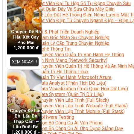
Kỹ Thuật Viên Đại Tu Hộp Số Tự Động Chuyên Sâu
Kỹ Thuật Quấn Dây Và Sửa Chữa Máy Điện
Thiết Kế Lắp Đặt Hệ Thống Điện Năng Lượng Mặt Tr
Kỹ Thuật Viên Điện Tử Chuyên Ngành Điện – Điện 
Ngành Khác
Chuyên Đề Bò
Quản Trị & Phát Triển Doanh Nghiệp
Hàu Xốt Cay
Giám Đốc Nhân Sự Chuyên Nghiệp
Phô Mai
Quản Lý Cấp Trung Chuyên Nghiệp
1,200,000
₫
Công Nghệ Thông Tin
Chuyên Viên Quản Trị Vận Hành Hệ Thống
An Ninh Mạng (Network Security)
XEM NGAY!!!
Chuyên Viên Quản Trị Hệ Thống Và An Ninh M
Quản Trị Hệ Thống Linux
Quản Trị Vận Hành Microsoft Azure
Data Analyst (Phân Tích Dữ Liệu)
Data Visualization (Trực Quan Hóa Dữ Liệu)
Data System (Quản Trị Dữ Liệu)
Chuyên Viên Lập Trình (Full Stack)
Chuyên Viên Lập Trình Website (Full Stack)
Chuyên Đề Lẩu
Chuyên Viên Lập Trình Mobile (Full Stack)
Bò: Lẩu Bò
Software Testing
Thập Cẩm –
Trọn Bộ Công Cụ AI Văn Phòng
Lẩu Đuôi Bò
Trọn Bộ Công Cụ AI Ứng Dụng Giảng Dạy
1,200,000
₫
–