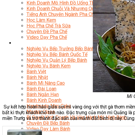
Kinh Doanh Mô Hình Đồ Uống Thịnh Hành
Kinh Doanh Chuỗi Và Nhượng Quyền
Tiếng Anh Chuyên Ngành Pha Chế
Học Làm Kem
Học Pha Chế Trà Sữa
Chuyên Đề Pha Chế
Video Dạy Pha Chế
Làm Bánh
Nghiệp Vụ Bếp Trưởng Bếp Bánh
Nghiệp Vụ Bếp Bánh Quốc Tế
Nghiệp Vụ Quản Lý Bếp Bánh
Nghiệp Vụ Bánh Kem
Bánh Việt
Bánh Nhật
Bánh Mì Nâng Cao
Bánh Đài Loan
Bánh Ngắn Hạn
Mì 
Bánh Kinh Doanh
Handmade Mini Cake
Sự kết hợp hoàn hảo giữa sợi mì vàng óng với thịt gà thơm mề
Master Class
bất kì thực khách khó tính nào. Đặc trưng của món mì Quảng là
Bí Quyết Kinh Doanh Và Vận Hành Mô Hình Bánh
miền Trung và trở thành đặc sản của mảnh đất bình dị này. Cùn
Chuyên Đề Bếp Bánh
Video Dạy Làm Bánh
Quản Trị NHKS