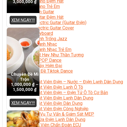
Học Piano Đệm Hát
3,000,000
₫
Học Piano Trẻ Em
Học Đàn Guitar
Học Guitar Đệm Hát
XEM NGAY!!!
Học Electric Guitar (Guitar Điện)
Học Electric Guitar Cover
Học Keyboard
Học Đánh Trống Jazz
Học Thanh Nhạc
Học Thanh Nhạc Trẻ Em
Học Hát Hay Như Thần Tượng
Học K-POP Dance
Học Nhảy Hiện Đại
Chuyên Đề Tiktok Dance
Chuyên Đề Mì
Kỹ Thuật – Công Nghệ
Trộn
Kỹ Thuật Viên Điện – Nước – Điện Lạnh Dân Dụng
1,000,000
₫
–
Kỹ Thuật Viên Điện Lạnh Ô Tô
1,500,000
₫
Kỹ Thuật Viên Điện – Điện Tử Ô Tô Cơ Bản
Kỹ Thuật Viên Điện Lạnh Dân Dụng
XEM NGAY!!!
Kỹ Thuật Viên Điện Dân Dụng
Kỹ Thuật Viên Điện Công Nghiệp
Nghiệp Vụ Tư Vấn & Giám Sát MEP
Sửa Chữa Điện Lạnh Dân Dụng
Chuyên Viên Chẩn Đoán ECU