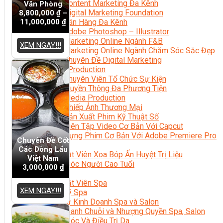
Content Marketing Đa Kênh
Văn Phòng
Digital Marketing Foundation
8,800,000
₫
–
11,000,000
₫
Bán Hàng Đa Kênh
Adobe Photoshop – Illustrator
Marketing Online Ngành F&B
XEM NGAY!!!
Marketing Online Ngành Chăm Sóc Sắc Đẹp
Chuyên Đề Digital Marketing
Media Production
Chuyên Viên Tổ Chức Sự Kiện
Truyền Thông Đa Phương Tiện
Media Production
Nhiếp Ảnh Thương Mại
Sản Xuất Phim Kỹ Thuật Số
Biên Tập Video Cơ Bản Với Capcut
Dựng Phim Cơ Bản Với Adobe Premiere Pro
Chuyên Đề Cốt
Sức Khỏe
Các Dòng Lẩu
Kỹ Thuật Viên Xoa Bóp Ấn Huyệt Trị Liệu
Việt Nam
Chăm Sóc Người Cao Tuổi
3,000,000
₫
Sắc Đẹp
Kỹ Thuật Viên Spa
XEM NGAY!!!
Quản Lý Spa
Khởi Sự Kinh Doanh Spa và Salon
Kinh Doanh Chuỗi và Nhượng Quyền Spa, Salon
Chăm Sóc Và Điều Trị Da