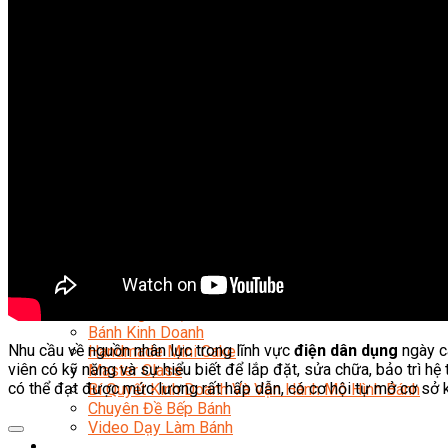
Kinh Doanh Mô Hình Đồ Uống Thịnh Hành
Kinh Doanh Chuỗi Và Nhượng Quyền
Tiếng Anh Chuyên Ngành Pha Chế
Học Làm Kem
Học Pha Chế Trà Sữa
Chuyên Đề Pha Chế
Video Dạy Pha Chế
Làm Bánh
Nghiệp Vụ Bếp Trưởng Bếp Bánh
Nghiệp Vụ Bếp Bánh Quốc Tế
Nghiệp Vụ Quản Lý Bếp Bánh
Nghiệp Vụ Bánh Kem
Bánh Việt
Bánh Nhật
Bánh Mì Nâng Cao
Bánh Đài Loan
Bánh Ngắn Hạn
Bánh Kinh Doanh
Nhu cầu về nguồn nhân lực trong lĩnh vực
điện dân dụng
ngày cà
Handmade Mini Cake
viên có kỹ năng và sự hiểu biết để lắp đặt, sửa chữa, bảo trì hệ
Master Class
có thể đạt được mức lương rất hấp dẫn, có cơ hội tự mở cơ sở
Bí Quyết Kinh Doanh Và Vận Hành Mô Hình Bánh
Chuyên Đề Bếp Bánh
Video Dạy Làm Bánh
Quản Trị NHKS