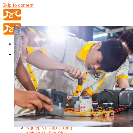
Skip to content
Đầu Bếp
Bếp Trưởng Điều Hành
Nghiệp Vụ Bếp Trưởng
Nghiệp Vụ Bếp Quốc Tế
Nghiệp Vụ Bếp Trưởng Bếp Việt
Nghiệp Vụ Bếp Trưởng Bếp Âu
Nghiệp Vụ Bếp Trưởng Bếp Á
Nghiệp Vụ Bếp Trưởng Bếp Nhật
Nghiệp Vụ Bếp Trưởng Bếp Hoa
Nghiệp Vụ Bếp Hàn
Nghiệp Vụ Bếp Thái
Nghiệp Vụ Bếp Chay
Nghiệp Vụ Quản Lý Bếp
Nghiệp Vụ Cấp Dưỡng