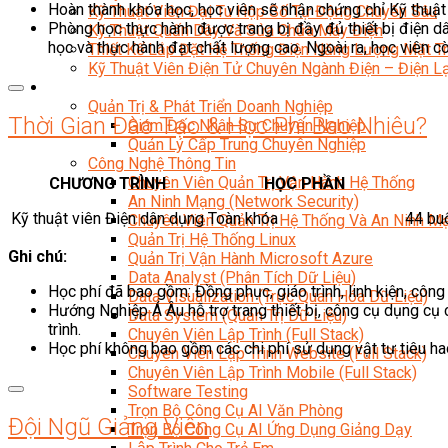
Hoàn thành khóa học, học viên sẽ nhận chứng chỉ Kỹ thuật v
Kỹ Thuật Viên Đại Tu Hộp Số Tự Động Chuyên Sâu
Phòng học thực hành được trang bị đầy đủ thiết bị điện dâ
Kỹ Thuật Quấn Dây Và Sửa Chữa Máy Điện
học và thực hành đạt chất lượng cao. Ngoài ra, học viên c
Thiết Kế Lắp Đặt Hệ Thống Điện Năng Lượng Mặt Tr
Kỹ Thuật Viên Điện Tử Chuyên Ngành Điện – Điện 
Ngành Khác
Quản Trị & Phát Triển Doanh Nghiệp
Thời Gian Đào Tạo & Học Phí Bao Nhiêu?
Giám Đốc Nhân Sự Chuyên Nghiệp
Quản Lý Cấp Trung Chuyên Nghiệp
Công Nghệ Thông Tin
Chuyên Viên Quản Trị Vận Hành Hệ Thống
CHƯƠNG TRÌNH
HỌC PHẦN
An Ninh Mạng (Network Security)
Kỹ thuật viên Điện dân dụng
Toàn khóa
44 bu
Chuyên Viên Quản Trị Hệ Thống Và An Ninh M
Quản Trị Hệ Thống Linux
Ghi chú:
Quản Trị Vận Hành Microsoft Azure
Data Analyst (Phân Tích Dữ Liệu)
Học phí đã bao gồm: Đồng phục, giáo trình, linh kiện, công
Data Visualization (Trực Quan Hóa Dữ Liệu)
Hướng Nghiệp Á Âu hỗ trợ trang thiết bị, công cụ dụng cụ
Data System (Quản Trị Dữ Liệu)
trình.
Chuyên Viên Lập Trình (Full Stack)
Học phí không bao gồm các chi phí sử dụng vật tư tiêu ha
Chuyên Viên Lập Trình Website (Full Stack)
Chuyên Viên Lập Trình Mobile (Full Stack)
Software Testing
Trọn Bộ Công Cụ AI Văn Phòng
Đội Ngũ Giảng Viên
Trọn Bộ Công Cụ AI Ứng Dụng Giảng Dạy