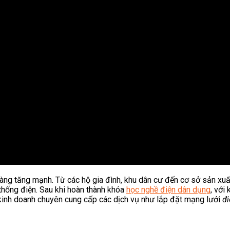
ng tăng mạnh. Từ các hộ gia đình, khu dân cư đến cơ sở sản xuấ
 thống điện. Sau khi hoàn thành khóa
học nghề điện dân dụng
, với
 kinh doanh chuyên cung cấp các dịch vụ như lắp đặt mạng lưới
đi