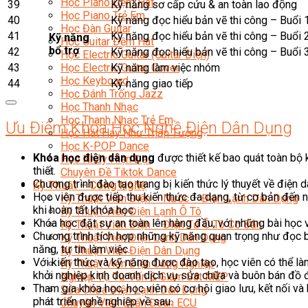
Học Piano Đệm Hát
39
Kỹ năng sơ cấp cứu & an toàn lao động
Học Piano Trẻ Em
40
Kỹ năng đọc hiểu bản vẽ thi công – Buổi 
Học Đàn Guitar
41
Kỹ năng đọc hiểu bản vẽ thi công – Buổi 
Kỹ năng
Học Guitar Đệm Hát
bổ trợ
42
Kỹ năng đọc hiểu bản vẽ thi công – Buổi 
Học Electric Guitar (Guitar Điện)
43
Kỹ năng làm việc nhóm
Học Electric Guitar Cover
Học Keyboard
44
Kỹ năng giao tiếp
Học Đánh Trống Jazz
Học Thanh Nhạc
Học Thanh Nhạc Trẻ Em
Ưu Điểm Khóa Học Nghề Điện Dân Dụng
Học Hát Hay Như Thần Tượng
Học K-POP Dance
Khóa học điện dân dụng
được thiết kế bao quát toàn bộ 
Học Nhảy Hiện Đại
thiết.
Chuyên Đề Tiktok Dance
Chương trình đào tạo trang bị kiến thức lý thuyết về điện
Kỹ Thuật – Công Nghệ
Học viên được tiếp thu kiến thức đa dạng, từ cơ bản đến 
Kỹ Thuật Viên Điện – Nước – Điện Lạnh Dân Dụng
khi hoàn tất khóa học.
Kỹ Thuật Viên Điện Lạnh Ô Tô
Khóa học đặt sự an toàn lên hàng đầu, với những bài học
Kỹ Thuật Viên Điện – Điện Tử Ô Tô Cơ Bản
Chương trình tích hợp những kỹ năng quan trọng như đọc b
Kỹ Thuật Viên Điện Lạnh Dân Dụng
năng, tự tin làm việc.
Kỹ Thuật Viên Điện Dân Dụng
Với kiến thức và kỹ năng được đào tạo, học viên có thể làm
Kỹ Thuật Viên Điện Công Nghiệp
khởi nghiệp kinh doanh dịch vụ sửa chữa và buôn bán đồ 
Nghiệp Vụ Tư Vấn & Giám Sát MEP
Tham gia khóa học, học viên có cơ hội giao lưu, kết nối v
Sửa Chữa Điện Lạnh Dân Dụng
phát triển nghề nghiệp về sau.
Chuyên Viên Chẩn Đoán ECU