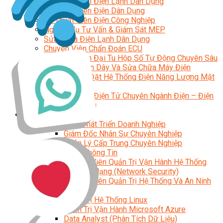
Kỹ Thuật Viên Điện Lạnh Dân Dụng
Kỹ Thuật Viên Điện Dân Dụng
Kỹ Thuật Viên Điện Công Nghiệp
Nghiệp Vụ Tư Vấn & Giám Sát MEP
Sửa Chữa Điện Lạnh Dân Dụng
Chuyên Viên Chẩn Đoán ECU
Kỹ Thuật Viên Đại Tu Hộp Số Tự Động Chuyên Sâu
Kỹ Thuật Quấn Dây Và Sửa Chữa Máy Điện
Thiết Kế Lắp Đặt Hệ Thống Điện Năng Lượng Mặt
Trời
Kỹ Thuật Viên Điện Tử Chuyên Ngành Điện – Điện
Lạnh Dân Dụng
Ngành Khác
Quản Trị & Phát Triển Doanh Nghiệp
Giám Đốc Nhân Sự Chuyên Nghiệp
Quản Lý Cấp Trung Chuyên Nghiệp
Công Nghệ Thông Tin
Chuyên Viên Quản Trị Vận Hành Hệ Thống
An Ninh Mạng (Network Security)
Chuyên Viên Quản Trị Hệ Thống Và An Ninh
Mạng
Quản Trị Hệ Thống Linux
Quản Trị Vận Hành Microsoft Azure
Data Analyst (Phân Tích Dữ Liệu)