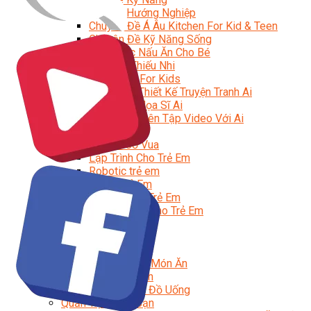
Trại Hè Hướng Nghiệp
Chuyên Đề Á Âu Kitchen For Kid & Teen
Chuyên Đề Kỹ Năng Sống
Khóa Học Nấu Ăn Cho Bé
Hội Họa Thiếu Nhi
Digital Art For Kids
Khóa Học Thiết Kế Truyện Tranh Ai
Khóa Học Họa Sĩ Ai
Khóa Học Biên Tập Video Với Ai
Mc Nhí
Kỳ Thủ Cờ Vua
Lập Trình Cho Trẻ Em
Robotic trẻ em
Piano Trẻ Em
Thanh Nhạc Trẻ Em
Sơ Cấp Cứu Cho Trẻ Em
Toán Tư Duy
Bếp Gia Đình
Trung Cấp CET
Kỹ Thuật Chế Biến Món Ăn
Kỹ Thuật Làm Bánh
Kỹ Thuật Pha Chế Đồ Uống
Quản Trị Khách Sạn