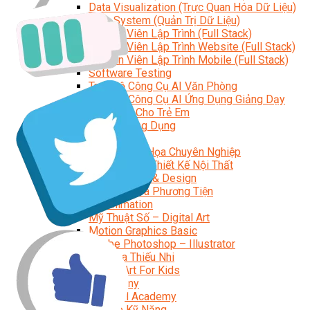
Data Visualization (Trực Quan Hóa Dữ Liệu)
Data System (Quản Trị Dữ Liệu)
Chuyên Viên Lập Trình (Full Stack)
Chuyên Viên Lập Trình Website (Full Stack)
Chuyên Viên Lập Trình Mobile (Full Stack)
Software Testing
Trọn Bộ Công Cụ AI Văn Phòng
Trọn Bộ Công Cụ AI Ứng Dụng Giảng Dạy
Lập Trình Cho Trẻ Em
Tin Học Ứng Dụng
Thiết Kế (Design)
Thiết Kế Đồ Họa Chuyên Nghiệp
Chuyên Viên Thiết Kế Nội Thất
3D Game Art & Design
Mỹ Thuật Đa Phương Tiện
3D Animation
Mỹ Thuật Số – Digital Art
Motion Graphics Basic
Adobe Photoshop – Illustrator
Hội Họa Thiếu Nhi
Digital Art For Kids
Venus Academy
Sunny STEAM Academy
Trại Hè Kỹ Năng