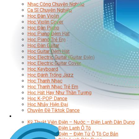
Nhạc Công Chuyên Nghiệp
Ca Sĩ Chuyên Nghiệp
Học Đàn Violin
Học Violin Cover
Học Đàn Piano
Học Piano Đệm Hát
Học Piano Trẻ Em
Học Đàn Guitar
Học Guitar Đệm Hát
Học Electric Guitar (Guitar Điện)
Học Electric Guitar Cover
Học Keyboard
Học Đánh Trống Jazz
Học Thanh Nhạc
Học Thanh Nhạc Trẻ Em
Học Hát Hay Như Thần Tượng
Học K-POP Dance
Học Nhảy Hiện Đại
Chuyên Đề Tiktok Dance
Kỹ Thuật – Công Nghệ
Kỹ Thuật Viên Điện – Nước – Điện Lạnh Dân Dụng
Kỹ Thuật Viên Điện Lạnh Ô Tô
Kỹ Thuật Viên Điện – Điện Tử Ô Tô Cơ Bản