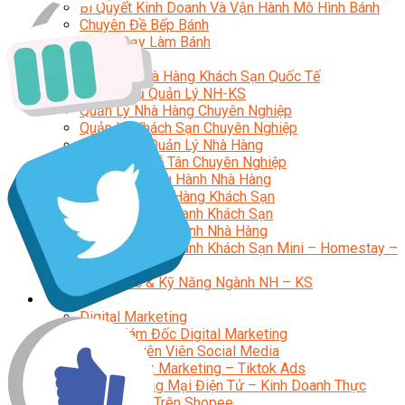
Bí Quyết Kinh Doanh Và Vận Hành Mô Hình Bánh
Chuyên Đề Bếp Bánh
Video Dạy Làm Bánh
Quản Trị NHKS
Quản Trị Nhà Hàng Khách Sạn Quốc Tế
Nghiệp Vụ Quản Lý NH-KS
Quản Lý Nhà Hàng Chuyên Nghiệp
Quản Lý Khách Sạn Chuyên Nghiệp
Nghiệp Vụ Quản Lý Nhà Hàng
Nghiệp Vụ Lễ Tân Chuyên Nghiệp
Giám Đốc Điều Hành Nhà Hàng
Tiếng Anh Nhà Hàng Khách Sạn
Khởi Sự Kinh Doanh Khách Sạn
Khởi Sự Kinh Doanh Nhà Hàng
Khởi Sự Kinh Doanh Khách Sạn Mini – Homestay –
AirBnB
Kiến Thức & Kỹ Năng Ngành NH – KS
Marketing
Digital Marketing
Giám Đốc Digital Marketing
Chuyên Viên Social Media
Tiktok Marketing – Tiktok Ads
Thương Mại Điện Tử – Kinh Doanh Thực
Chiến Trên Shopee