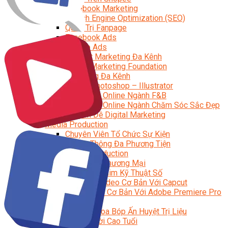
Facebook Marketing
Search Engine Optimization (SEO)
Quản Trị Fanpage
Facebook Ads
Google Ads
Content Marketing Đa Kênh
Digital Marketing Foundation
Bán Hàng Đa Kênh
Adobe Photoshop – Illustrator
Marketing Online Ngành F&B
Marketing Online Ngành Chăm Sóc Sắc Đẹp
Chuyên Đề Digital Marketing
Media Production
Chuyên Viên Tổ Chức Sự Kiện
Truyền Thông Đa Phương Tiện
Media Production
Nhiếp Ảnh Thương Mại
Sản Xuất Phim Kỹ Thuật Số
Biên Tập Video Cơ Bản Với Capcut
Dựng Phim Cơ Bản Với Adobe Premiere Pro
Sức Khỏe
Kỹ Thuật Viên Xoa Bóp Ấn Huyệt Trị Liệu
Chăm Sóc Người Cao Tuổi