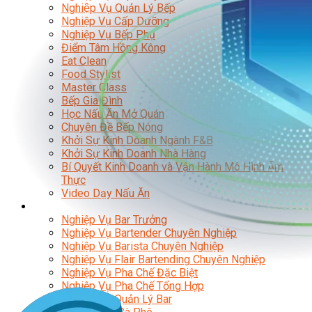
Nghiệp Vụ Quản Lý Bếp
Nghiệp Vụ Cấp Dưỡng
Nghiệp Vụ Bếp Phụ
Điểm Tâm Hồng Kông
Eat Clean
Food Stylist
Master Class
Bếp Gia Đình
Học Nấu Ăn Mở Quán
Chuyên Đề Bếp Nóng
Khởi Sự Kinh Doanh Ngành F&B
Khởi Sự Kinh Doanh Nhà Hàng
Bí Quyết Kinh Doanh và Vận Hành Mô Hình Ẩm
Thực
Video Dạy Nấu Ăn
Pha Chế
Nghiệp Vụ Bar Trưởng
Nghiệp Vụ Bartender Chuyên Nghiệp
Nghiệp Vụ Barista Chuyên Nghiệp
Nghiệp Vụ Flair Bartending Chuyên Nghiệp
Nghiệp Vụ Pha Chế Đặc Biệt
Nghiệp Vụ Pha Chế Tổng Hợp
Nghiệp Vụ Quản Lý Bar