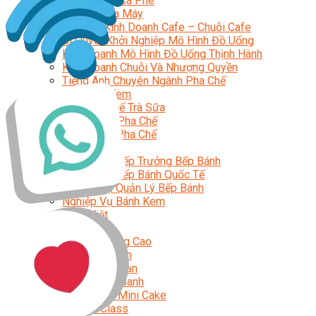
Chuyên Gia Cà Phê
Cà Phê Pha Máy
Khởi Sự Kinh Doanh Cafe – Chuỗi Cafe
Bí Quyết Khởi Nghiệp Mô Hình Đồ Uống
Kinh Doanh Mô Hình Đồ Uống Thịnh Hành
Kinh Doanh Chuỗi Và Nhượng Quyền
Tiếng Anh Chuyên Ngành Pha Chế
Học Làm Kem
Học Pha Chế Trà Sữa
Chuyên Đề Pha Chế
Video Dạy Pha Chế
Làm Bánh
Nghiệp Vụ Bếp Trưởng Bếp Bánh
Nghiệp Vụ Bếp Bánh Quốc Tế
Nghiệp Vụ Quản Lý Bếp Bánh
Nghiệp Vụ Bánh Kem
Bánh Việt
Bánh Nhật
Bánh Mì Nâng Cao
Bánh Đài Loan
Bánh Ngắn Hạn
Bánh Kinh Doanh
Handmade Mini Cake
Master Class