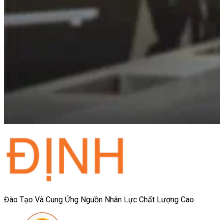
Đào Tạo Và Cung Ứng Nguồn Nhân Lực Chất Lượng Cao