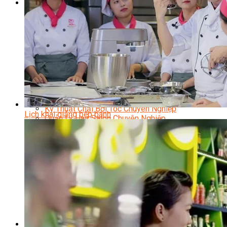
Sắc Đẹp
Kỹ Thuật Viên Spa
Quản Lý Spa
Khởi Sự Kinh Doanh Spa và Salon
Kinh Doanh Chuỗi và Nhượng Quyền Spa, Salon
Chăm Sóc Và Điều Trị Da
Chuyên Viên Trang Điểm
Trang Điểm Cô Dâu
Phun Xăm Thẩm Mỹ
Kỹ Thuật Tạo Sợi Hairstroke
Barber Chuyên Nghiệp
Kỹ Thuật Chải Bới Tóc Chuyên Nghiệp
Lịch khai giảng bếp bánh
Quản Lý Hair Salon Chuyên Nghiệp
Nối Mi Chuyên Nghiệp
Quản Lý Nail Salon Chuyên Nghiệp
Kỹ Thuật Nhuộm – Uốn – Duỗi
Nail Salon Định Cư
Kinh Doanh Nail Box
Train The Trainer – Chuyên Ngành Nail
Chăm Sóc Mẹ Và Bé
Gội Đầu Dưỡng Sinh Và Massage Thư Giãn
Marketing Online Ngành Chăm Sóc Sắc Đẹp
Chuyên Đề Chăm Sóc Sắc Đẹp
Âm Nhạc