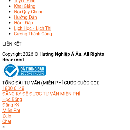
Tuyển Sinh
Khai Giảng
Nội Quy Chung
Hướng Dẫn
Hỏi - Đáp
Lịch Học - Lịch Thi
Gương Thành Công
LIÊN KẾT
Copyright 2026 ©
Hướng Nghiệp Á Âu. All Rights
Reserved.
TỔNG ĐÀI TƯ VẤN (MIỄN PHÍ CƯỚC CUỘC GỌI):
1800 6148
ĐĂNG KÝ ĐỂ ĐƯỢC TƯ VẤN MIỄN PHÍ
Học Bổng
Đăng Ký
Miễn Phí
Zalo
Chat
×