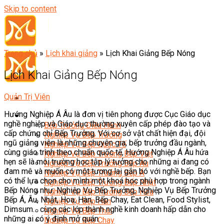
Skip to content
Trang chủ
»
Lịch khai giảng
»
Lịch Khai Giảng Bếp Nóng
Lịch Khai Giảng Bếp Nóng
Quản Trị Viên
Hướng Nghiệp Á Âu là đơn vị tiên phong được Cục Giáo dục
Đầu Bếp
nghề nghiệp và Giáo dục thường xuyên cấp phép đào tạo và
Bếp Trưởng Điều Hành
cấp chứng chỉ Bếp Trưởng. Với cơ sở vật chất hiện đại, đội
Nghiệp Vụ Bếp Trưởng
ngũ giảng viên là những chuyên gia, bếp trưởng đầu ngành,
Nghiệp Vụ Bếp Quốc Tế
cùng giáo trình theo chuẩn quốc tế, Hướng Nghiệp Á Âu hứa
Nghiệp Vụ Bếp Trưởng Bếp Việt
hẹn sẽ là môi trường học tập lý tưởng cho những ai đang có
Nghiệp Vụ Bếp Trưởng Bếp Âu
đam mê và muốn có một tương lai gắn bó với nghề bếp. Bạn
Nghiệp Vụ Bếp Trưởng Bếp Á
có thể lựa chọn cho mình một khoá học phù hợp trong ngành
Nghiệp Vụ Bếp Trưởng Bếp Nhật
Bếp Nóng như: Nghiệp Vụ Bếp Trưởng, Nghiệp Vụ Bếp Trưởng
Nghiệp Vụ Bếp Trưởng Bếp Hoa
Bếp Á, Âu, Nhật, Hoa, Hàn, Bếp Chay, Eat Clean, Food Stylist,
Nghiệp Vụ Bếp Hàn
Dimsum… cùng các lớp thành nghề kinh doanh hấp dẫn cho
Nghiệp Vụ Bếp Thái
những ai có ý định mở quán.
Nghiệp Vụ Bếp Chay