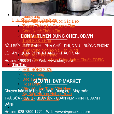
Quản Lý Kinh Doanh Nhà Hàng Và Dịch Vụ Ăn Uống
Hướng Dẫn Du Lịch
Quản Trị Lữ Hành
Marketing
Lịch Khai Giảng Làm Kem
Tạo Mẫu Và Chăm Sóc Sắc Đẹp
Truyền Thông Đa Phương Tiện
Công Nghệ Thông Tin
ĐƠN VỊ TUYỂN DỤNG CHEFJOB.VN
An Ninh Mạng
Thiết Kế Đồ Họa
Âm Nhạc
ĐẦU BẾP - BẾP BÁNH - PHA CHẾ - PHỤC VỤ - BUỒNG PHÒNG
Điện Công Nghiệp Và Dân Dụng
LỄ TÂN - QUẢN LÝ NHÀ HÀNG - KHÁCH SẠN
Văn Hóa Phổ Thông
Nâng Cao Năng Lực Tiếng Anh – Chuẩn TOEIC
Hotline: 1900 2175 - Web:
www.chefjob.vn
Tin Tức
HỌC BỔNG 2026
Học kỹ năng
Đào Tạo Nghề
SIÊU THỊ ĐVP MARKET
Hoạt Động
Văn Hóa Ẩm Thực Việt Nam
Chuyên bán sỉ lẻ Nguyên liệu - Dụng cụ - Máy móc
Sự Kiện Hướng Nghiệp Á Âu
TRÀ SỮA - CAFÉ - QUÁN ĂN - QUÁN KEM - KINH DOANH
Siêu Thị ĐVP Market
BÁNH
Hotline: 028 7300 1770 - Web:
www.dvpmarket.com