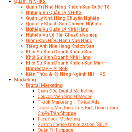
Quản Trị NHKS
Quản Trị Nhà Hàng Khách Sạn Quốc Tế
Nghiệp Vụ Quản Lý NH-KS
Quản Lý Nhà Hàng Chuyên Nghiệp
Quản Lý Khách Sạn Chuyên Nghiệp
Nghiệp Vụ Quản Lý Nhà Hàng
Nghiệp Vụ Lễ Tân Chuyên Nghiệp
Giám Đốc Điều Hành Nhà Hàng
Tiếng Anh Nhà Hàng Khách Sạn
Khởi Sự Kinh Doanh Khách Sạn
Khởi Sự Kinh Doanh Nhà Hàng
Khởi Sự Kinh Doanh Khách Sạn Mini –
Homestay – AirBnB
Kiến Thức & Kỹ Năng Ngành NH – KS
Marketing
Digital Marketing
Giám Đốc Digital Marketing
Chuyên Viên Social Media
Tiktok Marketing – Tiktok Ads
Thương Mại Điện Tử – Kinh Doanh Thực
Chiến Trên Shopee
Facebook Marketing
Search Engine Optimization (SEO)
Quản Trị Fanpage