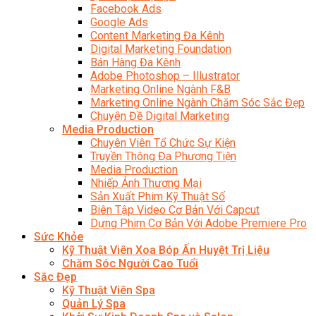
Facebook Ads
Google Ads
Content Marketing Đa Kênh
Digital Marketing Foundation
Bán Hàng Đa Kênh
Adobe Photoshop – Illustrator
Marketing Online Ngành F&B
Marketing Online Ngành Chăm Sóc Sắc Đẹp
Chuyên Đề Digital Marketing
Media Production
Chuyên Viên Tổ Chức Sự Kiện
Truyền Thông Đa Phương Tiện
Media Production
Nhiếp Ảnh Thương Mại
Sản Xuất Phim Kỹ Thuật Số
Biên Tập Video Cơ Bản Với Capcut
Dựng Phim Cơ Bản Với Adobe Premiere Pro
Sức Khỏe
Kỹ Thuật Viên Xoa Bóp Ấn Huyệt Trị Liệu
Chăm Sóc Người Cao Tuổi
Sắc Đẹp
Kỹ Thuật Viên Spa
Quản Lý Spa