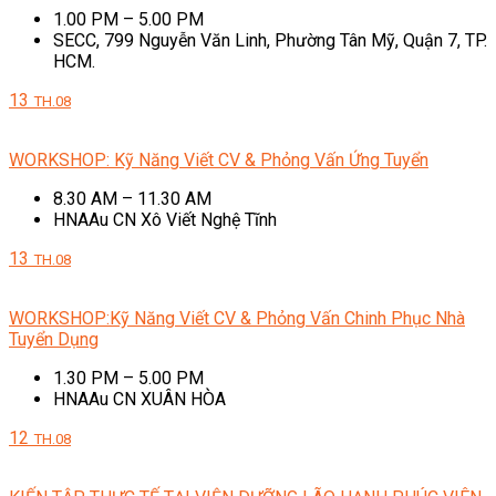
1.00 PM – 5.00 PM
SECC, 799 Nguyễn Văn Linh, Phường Tân Mỹ, Quận 7, TP.
HCM.
13
TH.08
WORKSHOP: Kỹ Năng Viết CV & Phỏng Vấn Ứng Tuyển
8.30 AM – 11.30 AM
HNAAu CN Xô Viết Nghệ Tĩnh
13
TH.08
WORKSHOP:Kỹ Năng Viết CV & Phỏng Vấn Chinh Phục Nhà
Tuyển Dụng
1.30 PM – 5.00 PM
HNAAu CN XUÂN HÒA
12
TH.08