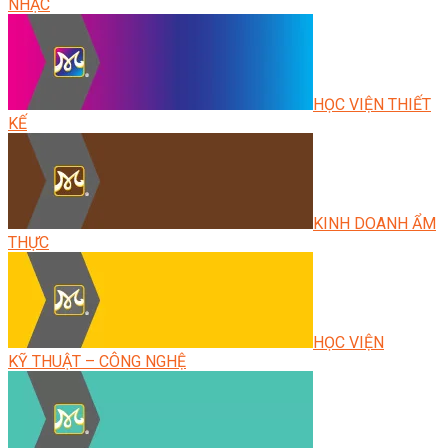
NHẠC
HỌC VIỆN THIẾT
KẾ
KINH DOANH ẨM
THỰC
HỌC VIỆN
KỸ THUẬT – CÔNG NGHỆ