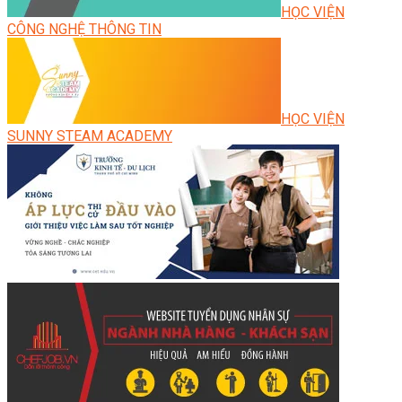
HỌC VIỆN
CÔNG NGHỆ THÔNG TIN
HỌC VIỆN
SUNNY STEAM ACADEMY