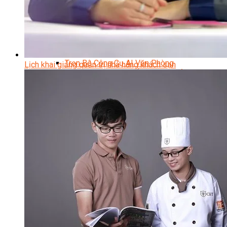
Data Visualization (Trực Quan Hóa Dữ Liệu)
Data System (Quản Trị Dữ Liệu)
Chuyên Viên Lập Trình (Full Stack)
Chuyên Viên Lập Trình Website (Full Stack)
Chuyên Viên Lập Trình Mobile (Full Stack)
Software Testing
Trọn Bộ Công Cụ AI Văn Phòng
Lịch khai giảng quản trị nhà hàng khách sạn
Trọn Bộ Công Cụ AI Ứng Dụng Giảng Dạy
Lập Trình Cho Trẻ Em
Tin Học Ứng Dụng
Thiết Kế (Design)
Thiết Kế Đồ Họa Chuyên Nghiệp
Chuyên Viên Thiết Kế Nội Thất
3D Game Art & Design
Mỹ Thuật Đa Phương Tiện
3D Animation
Mỹ Thuật Số – Digital Art
Motion Graphics Basic
Adobe Photoshop – Illustrator
Hội Họa Thiếu Nhi
Digital Art For Kids
Venus Academy
Sunny STEAM Academy
Trại Hè Kỹ Năng