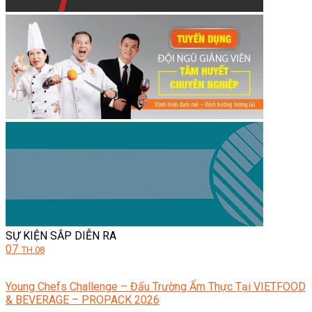
SỰ KIỆN SẮP DIỄN RA
07
TH.08
Young Chefs Challenge – Đấu Trường Ẩm Thực Tại VIETFOOD
& BEVERAGE – PROPACK 2026