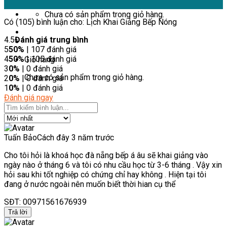
Chưa có sản phẩm trong giỏ hàng.
Có (105) bình luận cho: Lịch Khai Giảng Bếp Nóng
4.5
Đánh giá trung bình
5
50%
| 107 đánh giá
4
50%
| 105 đánh giá
Giỏ hàng
3
0%
| 0 đánh giá
Chưa có sản phẩm trong giỏ hàng.
2
0%
| 0 đánh giá
1
0%
| 0 đánh giá
Đánh giá ngay
Tuấn Bảo
Cách đây 3 năm trước
Cho tôi hỏi là khoá học đà nẵng bếp á âu sẽ khai giảng vào
ngày nào ở tháng 6 và tôi có nhu cầu học từ 3-6 tháng . Vậy xin
hỏi sau khi tốt nghiệp có chứng chỉ hay không . Hiện tại tôi
đang ở nước ngoài nên muốn biết thời hian cụ thể
SĐT: 00971561676939
Trả lời