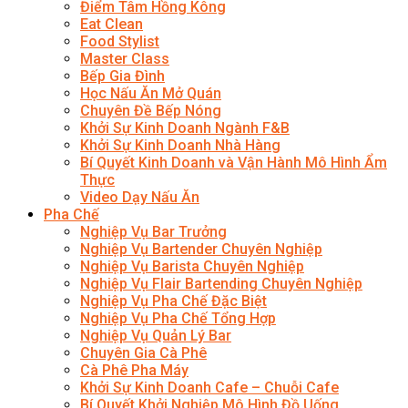
Điểm Tâm Hồng Kông
Eat Clean
Food Stylist
Master Class
Bếp Gia Đình
Học Nấu Ăn Mở Quán
Chuyên Đề Bếp Nóng
Khởi Sự Kinh Doanh Ngành F&B
Khởi Sự Kinh Doanh Nhà Hàng
Bí Quyết Kinh Doanh và Vận Hành Mô Hình Ẩm
Thực
Video Dạy Nấu Ăn
Pha Chế
Nghiệp Vụ Bar Trưởng
Nghiệp Vụ Bartender Chuyên Nghiệp
Nghiệp Vụ Barista Chuyên Nghiệp
Nghiệp Vụ Flair Bartending Chuyên Nghiệp
Nghiệp Vụ Pha Chế Đặc Biệt
Nghiệp Vụ Pha Chế Tổng Hợp
Nghiệp Vụ Quản Lý Bar
Chuyên Gia Cà Phê
Cà Phê Pha Máy
Khởi Sự Kinh Doanh Cafe – Chuỗi Cafe
Bí Quyết Khởi Nghiệp Mô Hình Đồ Uống