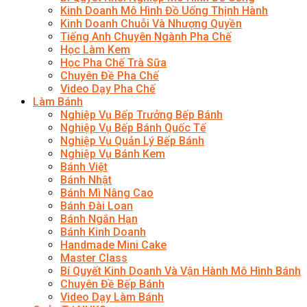
Kinh Doanh Mô Hình Đồ Uống Thịnh Hành
Kinh Doanh Chuỗi Và Nhượng Quyền
Tiếng Anh Chuyên Ngành Pha Chế
Học Làm Kem
Học Pha Chế Trà Sữa
Chuyên Đề Pha Chế
Video Dạy Pha Chế
Làm Bánh
Nghiệp Vụ Bếp Trưởng Bếp Bánh
Nghiệp Vụ Bếp Bánh Quốc Tế
Nghiệp Vụ Quản Lý Bếp Bánh
Nghiệp Vụ Bánh Kem
Bánh Việt
Bánh Nhật
Bánh Mì Nâng Cao
Bánh Đài Loan
Bánh Ngắn Hạn
Bánh Kinh Doanh
Handmade Mini Cake
Master Class
Bí Quyết Kinh Doanh Và Vận Hành Mô Hình Bánh
Chuyên Đề Bếp Bánh
Video Dạy Làm Bánh