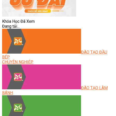
Khóa Học Đã Xem
Đang tải...
ĐÀO TẠO ĐẦU
BẾP
CHUYÊN NGHIỆP
ĐÀO TẠO LÀM
BÁNH