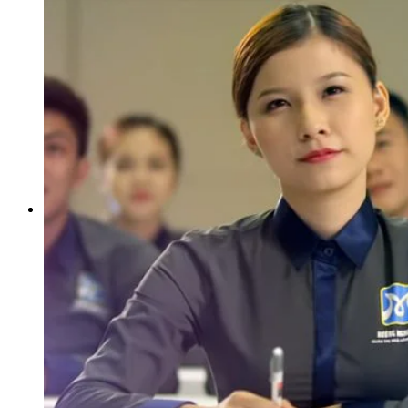
Kỹ Thuật Viên Điện Lạnh Dân Dụng
Kỹ Thuật Viên Điện Dân Dụng
Kỹ Thuật Viên Điện Công Nghiệp
Nghiệp Vụ Tư Vấn & Giám Sát MEP
Sửa Chữa Điện Lạnh Dân Dụng
Chuyên Viên Chẩn Đoán ECU
Kỹ Thuật Viên Đại Tu Hộp Số Tự Động Chuyên Sâu
Kỹ Thuật Quấn Dây Và Sửa Chữa Máy Điện
Thiết Kế Lắp Đặt Hệ Thống Điện Năng Lượng Mặt
Trời
Kỹ Thuật Viên Điện Tử Chuyên Ngành Điện – Điện
Lạnh Dân Dụng
Ngành Khác
Quản Trị & Phát Triển Doanh Nghiệp
Giám Đốc Nhân Sự Chuyên Nghiệp
Quản Lý Cấp Trung Chuyên Nghiệp
Công Nghệ Thông Tin
Chuyên Viên Quản Trị Vận Hành Hệ Thống
An Ninh Mạng (Network Security)
Chuyên Viên Quản Trị Hệ Thống Và An Ninh
Mạng
Quản Trị Hệ Thống Linux
Quản Trị Vận Hành Microsoft Azure
Data Analyst (Phân Tích Dữ Liệu)