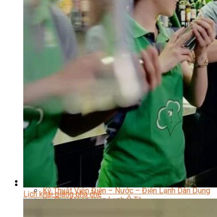
Nhạc Công Chuyên Nghiệp
Ca Sĩ Chuyên Nghiệp
Học Đàn Violin
Học Violin Cover
Học Đàn Piano
Học Piano Đệm Hát
Học Piano Trẻ Em
Học Đàn Guitar
Học Guitar Đệm Hát
Học Electric Guitar (Guitar Điện)
Học Electric Guitar Cover
Học Keyboard
Học Đánh Trống Jazz
Học Thanh Nhạc
Học Thanh Nhạc Trẻ Em
Học Hát Hay Như Thần Tượng
Học K-POP Dance
Học Nhảy Hiện Đại
Chuyên Đề Tiktok Dance
Kỹ Thuật – Công Nghệ
Kỹ Thuật Viên Điện – Nước – Điện Lạnh Dân Dụng
Lịch khai giảng pha chế
Kỹ Thuật Viên Điện Lạnh Ô Tô
Kỹ Thuật Viên Điện – Điện Tử Ô Tô Cơ Bản