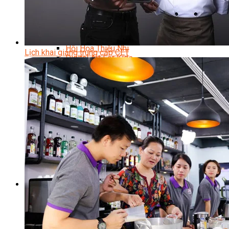
Trại Hè Hướng Nghiệp
Chuyên Đề Á Âu Kitchen For Kid & Teen
Chuyên Đề Kỹ Năng Sống
Khóa Học Nấu Ăn Cho Bé
Hội Họa Thiếu Nhi
Lịch khai giảng trung cấp CET
Digital Art For Kids
Khóa Học Thiết Kế Truyện Tranh Ai
Khóa Học Họa Sĩ Ai
Khóa Học Biên Tập Video Với Ai
Mc Nhí
Kỳ Thủ Cờ Vua
Lập Trình Cho Trẻ Em
Robotic trẻ em
Piano Trẻ Em
Thanh Nhạc Trẻ Em
Sơ Cấp Cứu Cho Trẻ Em
Toán Tư Duy
Bếp Gia Đình
Trung Cấp CET
Kỹ Thuật Chế Biến Món Ăn
Kỹ Thuật Làm Bánh
Kỹ Thuật Pha Chế Đồ Uống
Quản Trị Khách Sạn