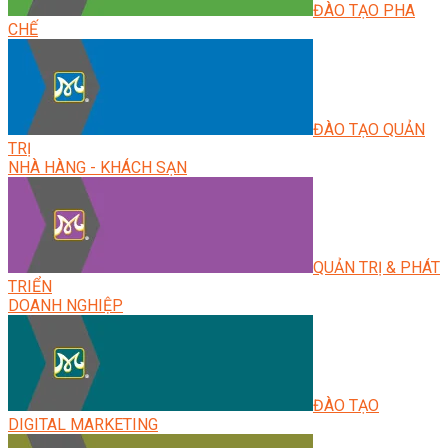
ĐÀO TẠO PHA
CHẾ
ĐÀO TẠO QUẢN
TRỊ
NHÀ HÀNG - KHÁCH SẠN
QUẢN TRỊ & PHÁT
TRIỂN
DOANH NGHIỆP
ĐÀO TẠO
DIGITAL MARKETING