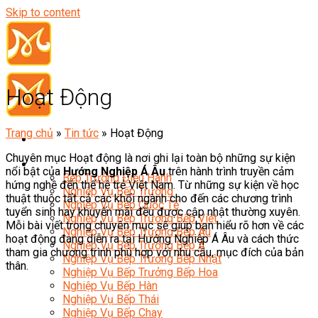
Skip to content
Hoạt Động
Trang chủ
»
Tin tức
»
Hoạt Động
Chuyên mục Hoạt động là nơi ghi lại toàn bộ những sự kiện
Đầu Bếp
nổi bật của
Hướng Nghiệp Á Âu
trên hành trình truyền cảm
Bếp Trưởng Điều Hành
hứng nghề đến thế hệ trẻ Việt Nam. Từ những sự kiện về học
Nghiệp Vụ Bếp Trưởng
thuật thuộc tất cả các khối ngành cho đến các chương trình
Nghiệp Vụ Bếp Quốc Tế
tuyển sinh hay khuyến mãi đều được cập nhật thường xuyên.
Nghiệp Vụ Bếp Trưởng Bếp Việt
Mỗi bài viết trong chuyên mục sẽ giúp bạn hiểu rõ hơn về các
Nghiệp Vụ Bếp Trưởng Bếp Âu
hoạt động đang diễn ra tại Hướng Nghiệp Á Âu và cách thức
Nghiệp Vụ Bếp Trưởng Bếp Á
tham gia chương trình phù hợp với nhu cầu, mục đích của bản
Nghiệp Vụ Bếp Trưởng Bếp Nhật
thân.
Nghiệp Vụ Bếp Trưởng Bếp Hoa
Nghiệp Vụ Bếp Hàn
Nghiệp Vụ Bếp Thái
Nghiệp Vụ Bếp Chay