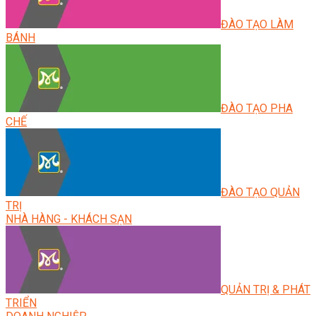
ĐÀO TẠO LÀM
BÁNH
ĐÀO TẠO PHA
CHẾ
ĐÀO TẠO QUẢN
TRỊ
NHÀ HÀNG - KHÁCH SẠN
QUẢN TRỊ & PHÁT
TRIỂN