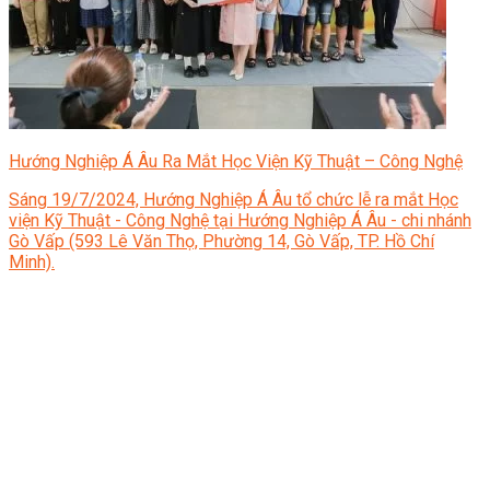
Hướng Nghiệp Á Âu Ra Mắt Học Viện Kỹ Thuật – Công Nghệ
Sáng 19/7/2024, Hướng Nghiệp Á Âu tổ chức lễ ra mắt Học
viện Kỹ Thuật - Công Nghệ tại Hướng Nghiệp Á Âu - chi nhánh
Gò Vấp (593 Lê Văn Thọ, Phường 14, Gò Vấp, TP. Hồ Chí
Minh).