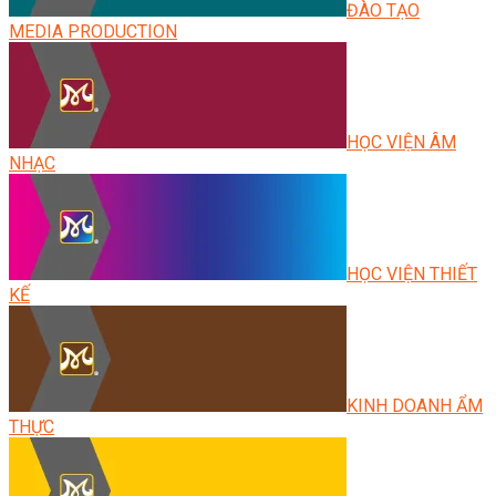
ĐÀO TẠO
MEDIA PRODUCTION
HỌC VIỆN ÂM
NHẠC
HỌC VIỆN THIẾT
KẾ
KINH DOANH ẨM
THỰC