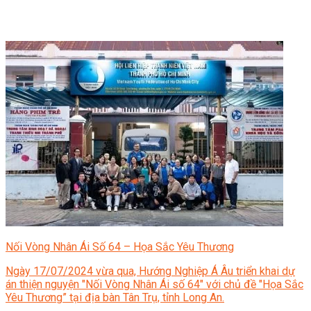
Nối Vòng Nhân Ái Số 64 – Họa Sắc Yêu Thương
Ngày 17/07/2024 vừa qua, Hướng Nghiệp Á Âu triển khai dự
án thiện nguyện "Nối Vòng Nhân Ái số 64" với chủ đề "Họa Sắc
Yêu Thương” tại địa bàn Tân Trụ, tỉnh Long An.