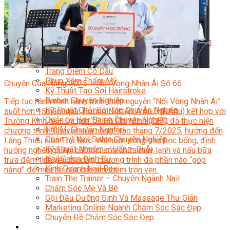
Sắc Đẹp
Kỹ Thuật Viên Spa
Quản Lý Spa
Khởi Sự Kinh Doanh Spa và Salon
Kinh Doanh Chuỗi và Nhượng Quyền Spa, Salon
Chăm Sóc Và Điều Trị Da
Chuyên Viên Trang Điểm
Trang Điểm Cô Dâu
Phun Xăm Thẩm Mỹ
Chuyện Của Nắng 2025 – Nối Vòng Nhân Ái Số 66
Kỹ Thuật Tạo Sợi Hairstroke
Barber Chuyên Nghiệp
Tiếp tục hành trình hành trình thiện nguyện “Nối Vòng Nhân Ái”
Kỹ Thuật Chải Bới Tóc Chuyên Nghiệp
suốt hơn 15 năm qua, Hướng Nghiệp Á Âu (HNAAu) kết hợp với
Quản Lý Hair Salon Chuyên Nghiệp
Trường Kinh tế – Du lịch TP. Hồ Chí Minh (CET) đã thực hiện
Nối Mi Chuyên Nghiệp
chương trình “Chuyện của nắng” vào tháng 7/2025, hướng đến
Quản Lý Nail Salon Chuyên Nghiệp
Làng Thiếu niên Thủ Đức. Với hoạt động trao học bổng, định
Kỹ Thuật Nhuộm – Uốn – Duỗi
hướng nghề nghiệp, cắt tóc, sửa chữa máy lạnh và nấu bữa
Nail Salon Định Cư
trưa đậm tình yêu thương, chương trình đã phần nào “góp
Kinh Doanh Nail Box
nắng” để mùa hè của các em thêm trọn vẹn.
Train The Trainer – Chuyên Ngành Nail
Chăm Sóc Mẹ Và Bé
Gội Đầu Dưỡng Sinh Và Massage Thư Giãn
Marketing Online Ngành Chăm Sóc Sắc Đẹp
Chuyên Đề Chăm Sóc Sắc Đẹp
Âm Nhạc