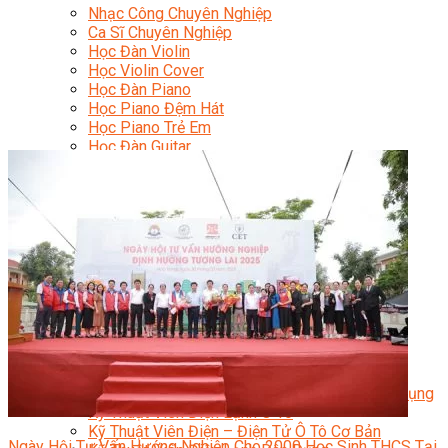
Nhạc Công Chuyên Nghiệp
Ca Sĩ Chuyên Nghiệp
Học Đàn Violin
Học Violin Cover
Học Đàn Piano
Học Piano Đệm Hát
Học Piano Trẻ Em
Học Đàn Guitar
Học Guitar Đệm Hát
Học Electric Guitar (Guitar Điện)
Học Electric Guitar Cover
Học Keyboard
Học Đánh Trống Jazz
Học Thanh Nhạc
Học Thanh Nhạc Trẻ Em
Học Hát Hay Như Thần Tượng
Học K-POP Dance
Học Nhảy Hiện Đại
Chuyên Đề Tiktok Dance
Kỹ Thuật – Công Nghệ
Kỹ Thuật Viên Điện – Nước – Điện Lạnh Dân Dụng
Kỹ Thuật Viên Điện Lạnh Ô Tô
Kỹ Thuật Viên Điện – Điện Tử Ô Tô Cơ Bản
Ngày Hội Tư Vấn Hướng Nghiệp Cho 2000 Học Sinh THCS Tại