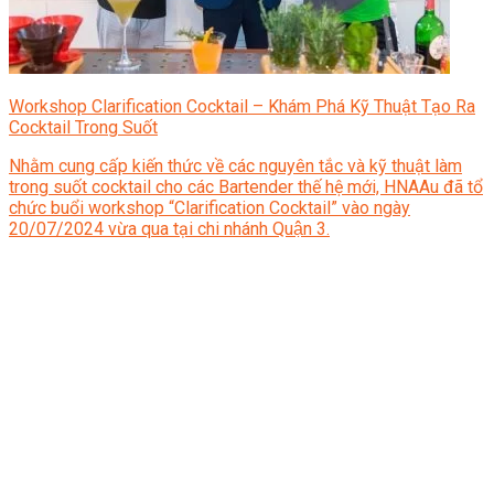
Workshop Clarification Cocktail – Khám Phá Kỹ Thuật Tạo Ra
Cocktail Trong Suốt
Nhằm cung cấp kiến thức về các nguyên tắc và kỹ thuật làm
trong suốt cocktail cho các Bartender thế hệ mới, HNAAu đã tổ
chức buổi workshop “Clarification Cocktail” vào ngày
20/07/2024 vừa qua tại chi nhánh Quận 3.