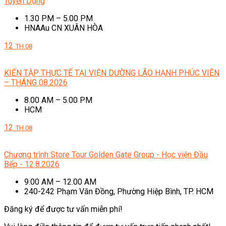
Tuyển Dụng
1.30 PM – 5.00 PM
HNAAu CN XUÂN HÒA
12
TH.08
KIẾN TẬP THỰC TẾ TẠI VIỆN DƯỠNG LÃO HẠNH PHÚC VIÊN
– THÁNG 08.2026
8.00 AM – 5.00 PM
HCM
12
TH.08
Chương trình Store Tour Golden Gate Group - Học viện Đầu
Bếp - 12.8.2026
9.00 AM – 12.00 AM
240-242 Phạm Văn Đồng, Phường Hiệp Bình, TP. HCM
Đăng ký để được tư vấn miễn phí!