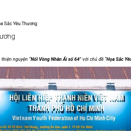
ọa Sắc Yêu Thương
hương
n thiện nguyện “
Nối Vòng Nhân Ái số 64
” với chủ đề “
Họa Sắc Yê