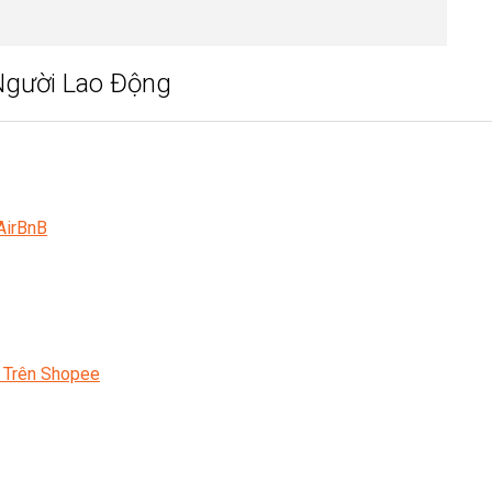
Người Lao Động
AirBnB
 Trên Shopee