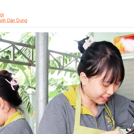
ời
Lạnh Dân Dụng
ạng