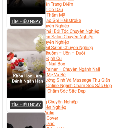
Chuyên Viên Trang Điểm
Trang Điểm Cô Dâu
Phun Xăm Thẩm Mỹ
Kỹ Thuật Tạo Sợi Hairstroke
TÌM HIỂU NGAY
Barber Chuyên Nghiệp
Kỹ Thuật Chải Bới Tóc Chuyên Nghiệp
Quản Lý Hair Salon Chuyên Nghiệp
Nối Mi Chuyên Nghiệp
Quản Lý Nail Salon Chuyên Nghiệp
Kỹ Thuật Nhuộm – Uốn – Duỗi
Nail Salon Định Cư
Kinh Doanh Nail Box
Train The Trainer – Chuyên Ngành Nail
Chăm Sóc Mẹ Và Bé
Khóa Học Làm
Gội Đầu Dưỡng Sinh Và Massage Thư Giãn
Bánh Ngắn Hạn
Marketing Online Ngành Chăm Sóc Sắc Đẹp
Chuyên Đề Chăm Sóc Sắc Đẹp
Âm Nhạc
Nhạc Công Chuyên Nghiệp
TÌM HIỂU NGAY
Ca Sĩ Chuyên Nghiệp
Học Đàn Violin
Học Violin Cover
Học Đàn Piano