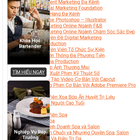
Content Marketing Đa Kênh
Digital Marketing Foundation
Bán Hàng Đa Kênh
Adobe Photoshop – Illustrator
Marketing Online Ngành F&B
Marketing Online Ngành Chăm Sóc Sắc Đẹp
Chuyên Đề Digital Marketing
Khóa Học
Media Production
Bartender
Chuyên Viên Tổ Chức Sự Kiện
Truyền Thông Đa Phương Tiện
Media Production
Nhiếp Ảnh Thương Mại
TÌM HIỂU NGAY
Sản Xuất Phim Kỹ Thuật Số
Biên Tập Video Cơ Bản Với Capcut
Dựng Phim Cơ Bản Với Adobe Premiere Pro
Sức Khỏe
Kỹ Thuật Viên Xoa Bóp Ấn Huyệt Trị Liệu
Chăm Sóc Người Cao Tuổi
Sắc Đẹp
Kỹ Thuật Viên Spa
Quản Lý Spa
Khởi Sự Kinh Doanh Spa và Salon
Nghiệp Vụ Bếp
Kinh Doanh Chuỗi và Nhượng Quyền Spa, Salon
Trưởng
Chăm Sóc Và Điều Trị Da