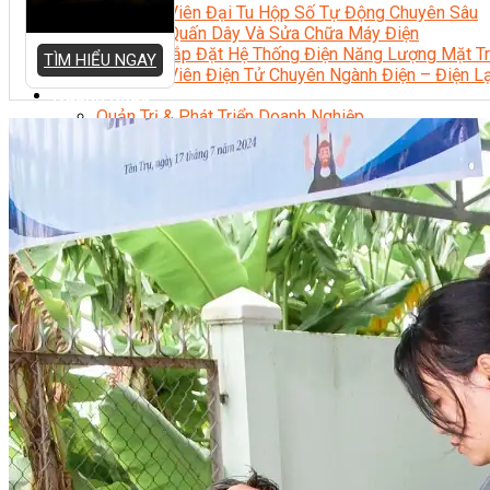
Kỹ Thuật Viên Đại Tu Hộp Số Tự Động Chuyên Sâu
Kỹ Thuật Quấn Dây Và Sửa Chữa Máy Điện
Thiết Kế Lắp Đặt Hệ Thống Điện Năng Lượng Mặt Tr
TÌM HIỂU NGAY
Kỹ Thuật Viên Điện Tử Chuyên Ngành Điện – Điện 
Ngành Khác
Quản Trị & Phát Triển Doanh Nghiệp
Giám Đốc Nhân Sự Chuyên Nghiệp
Quản Lý Cấp Trung Chuyên Nghiệp
Công Nghệ Thông Tin
Chuyên Viên Quản Trị Vận Hành Hệ Thống
An Ninh Mạng (Network Security)
Chuyên Viên Quản Trị Hệ Thống Và An Ninh M
Quản Trị Hệ Thống Linux
Quản Trị Vận Hành Microsoft Azure
Data Analyst (Phân Tích Dữ Liệu)
Data Visualization (Trực Quan Hóa Dữ Liệu)
Data System (Quản Trị Dữ Liệu)
Chuyên Viên Lập Trình (Full Stack)
Chuyên Viên Lập Trình Website (Full Stack)
Chuyên Viên Lập Trình Mobile (Full Stack)
Software Testing
Trọn Bộ Công Cụ AI Văn Phòng
Trọn Bộ Công Cụ AI Ứng Dụng Giảng Dạy