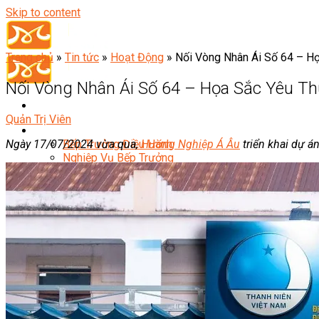
Skip to content
Trang chủ
»
Tin tức
»
Hoạt Động
»
Nối Vòng Nhân Ái Số 64 – H
Nối Vòng Nhân Ái Số 64 – Họa Sắc Yêu T
Quản Trị Viên
Đầu Bếp
Ngày 17/07/2024 vừa qua,
Hướng Nghiệp Á Âu
triển khai dự á
Bếp Trưởng Điều Hành
Nghiệp Vụ Bếp Trưởng
Nghiệp Vụ Bếp Quốc Tế
Nghiệp Vụ Bếp Trưởng Bếp Việt
Nghiệp Vụ Bếp Trưởng Bếp Âu
Nghiệp Vụ Bếp Trưởng Bếp Á
Nghiệp Vụ Bếp Trưởng Bếp Nhật
Nghiệp Vụ Bếp Trưởng Bếp Hoa
Nghiệp Vụ Bếp Hàn
Nghiệp Vụ Bếp Thái
Nghiệp Vụ Bếp Chay
Nghiệp Vụ Quản Lý Bếp
Nghiệp Vụ Cấp Dưỡng