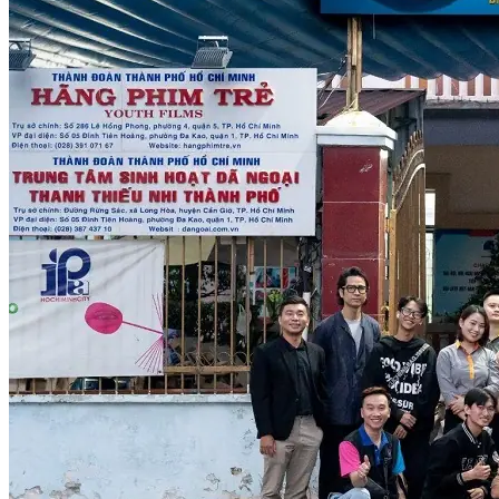
Nghiệp Vụ Bếp Phụ
Điểm Tâm Hồng Kông
Eat Clean
Food Stylist
Master Class
Bếp Gia Đình
Học Nấu Ăn Mở Quán
Chuyên Đề Bếp Nóng
Khởi Sự Kinh Doanh Ngành F&B
Khởi Sự Kinh Doanh Nhà Hàng
Bí Quyết Kinh Doanh và Vận Hành Mô Hình Ẩm Thực
Video Dạy Nấu Ăn
Pha Chế
Nghiệp Vụ Bar Trưởng
Nghiệp Vụ Bartender Chuyên Nghiệp
Nghiệp Vụ Barista Chuyên Nghiệp
Nghiệp Vụ Flair Bartending Chuyên Nghiệp
Nghiệp Vụ Pha Chế Đặc Biệt
Nghiệp Vụ Pha Chế Tổng Hợp
Nghiệp Vụ Quản Lý Bar
Chuyên Gia Cà Phê
Cà Phê Pha Máy
Khởi Sự Kinh Doanh Cafe – Chuỗi Cafe
Bí Quyết Khởi Nghiệp Mô Hình Đồ Uống