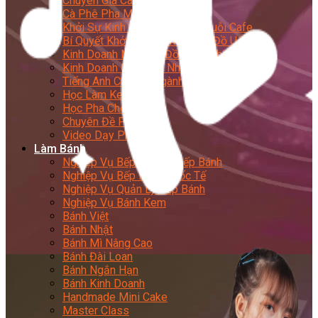
Chuyên Gia Cà Phê
Cà Phê Pha Máy
Khởi Sự Kinh Doanh Cafe – Chuỗi Cafe
Bí Quyết Khởi Nghiệp Mô Hình Đồ Uống
Kinh Doanh Mô Hình Đồ Uống Thịnh Hành
Kinh Doanh Chuỗi Và Nhượng Quyền
Tiếng Anh Chuyên Ngành Pha Chế
Học Làm Kem
Học Pha Chế Trà Sữa
Chuyên Đề Pha Chế
Video Dạy Pha Chế
Làm Bánh
Nghiệp Vụ Bếp Trưởng Bếp Bánh
Nghiệp Vụ Bếp Bánh Quốc Tế
Nghiệp Vụ Quản Lý Bếp Bánh
Nghiệp Vụ Bánh Kem
Bánh Việt
Bánh Nhật
Bánh Mì Nâng Cao
Bánh Đài Loan
Bánh Ngắn Hạn
Bánh Kinh Doanh
Handmade Mini Cake
Master Class