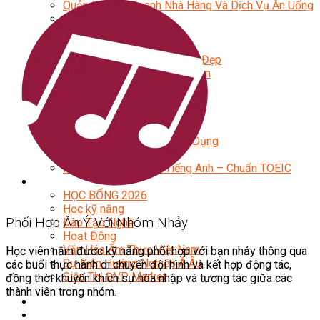
Quản Lý Kinh Doanh Nhà Hàng Và Dịch Vụ Ăn Uống
Hướng Dẫn Du Lịch
Quản Trị Lữ Hành
Marketing
Tạo Mẫu Và Chăm Sóc Sắc Đẹp
Truyền Thông Đa Phương Tiện
Công Nghệ Thông Tin
An Ninh Mạng
Thiết Kế Đồ Họa
Âm Nhạc
Điện Công Nghiệp Và Dân Dụng
Văn Hóa Phổ Thông
Nâng Cao Năng Lực Tiếng Anh – Chuẩn TOEIC
Tin Tức
HỌC BỔNG 2026
Học kỹ năng
Phối Hợp Ăn Ý Với Nhóm Nhảy
Đào Tạo Nghề
Hoạt Động
Văn Hóa Ẩm Thực Việt Nam
Học viên nắm được kỹ năng phối hợp với bạn nhảy thông qua
Sự Kiện Hướng Nghiệp Á Âu
các buổi thực hành di chuyển đội hình và kết hợp động tác,
Siêu Thị ĐVP Market
đồng thời khuyến khích sự hòa nhập và tương tác giữa các
thành viên trong nhóm.