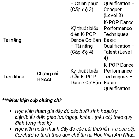
– Chinh phục
Qualification –
(Cấp độ 3)
Conquer
(Level 3)
K-POP Dance
Kỹ thuật biểu
Performance
diễn K-POP
Techniques –
Tài năng
Dance Cơ Bản
Basic
– Tài năng
Qualification –
(Cấp độ 4)
Talent (Level
4)
K-POP Dance
Kỹ thuật biểu
Performance
Chứng chỉ
Trọn khóa
diễn K-POP
Techniques –
HNAAu
Dance Cơ Bản
Basic
Qualification
***
Điều kiện cấp chứng chỉ:
Học viên tham gia đầy đủ các buổi sinh hoạt/sự
kiện/biểu diễn giao lưu/ngoại khóa… (nếu có) theo quy
định từng thời kỳ.
Học viên hoàn thành đầy đủ các bài thi/kiểm tra của cấp
độ/chương trình theo quy chế thi tại Học Viện Âm Nhạc.