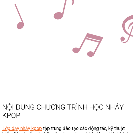
NỘI DUNG CHƯƠNG TRÌNH HỌC NHẢY
KPOP
Lớp dạy nhảy kpop
tập trung đào tạo các động tác, kỹ thuật