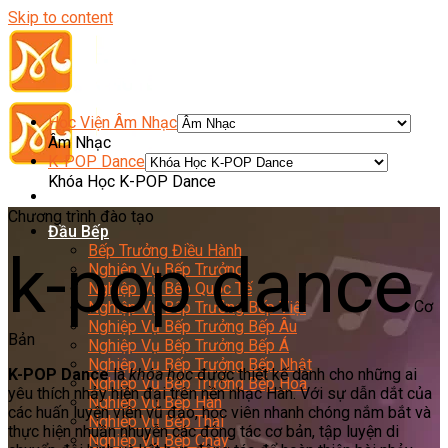
Skip to content
Học Viện Âm Nhạc
Âm Nhạc
K-POP Dance
Khóa Học K-POP Dance
Chương trình đào tạo
Đầu Bếp
Bếp Trưởng Điều Hành
k-pop dance
Nghiệp Vụ Bếp Trưởng
Nghiệp Vụ Bếp Quốc Tế
Cơ
Nghiệp Vụ Bếp Trưởng Bếp Việt
Nghiệp Vụ Bếp Trưởng Bếp Âu
Bản
Nghiệp Vụ Bếp Trưởng Bếp Á
Nghiệp Vụ Bếp Trưởng Bếp Nhật
K-POP Dance
là
khóa học
được thiết kế dành cho những ai
Nghiệp Vụ Bếp Trưởng Bếp Hoa
yêu thích nhảy hiện đại trên nền nhạc Hàn. Với sự dẫn dắt của
Nghiệp Vụ Bếp Hàn
các huấn luyện viên vũ đạo, học viên nhanh chóng nắm bắt và
Nghiệp Vụ Bếp Thái
thực hiện nhuần nhuyễn các động tác cơ bản, tập luyện di
Nghiệp Vụ Bếp Chay