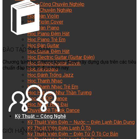
Nhạc Công Chuyên Nghiệp
Ca Sĩ Chuyên Nghiệp
Học Đàn Violin
Học Violin Cover
Học Đàn Piano
Học Piano Đệm Hát
Học Piano Trẻ Em
Học Đàn Guitar
ĐÀO TẠO BÀI BẢN
Học Guitar Đệm Hát
Học Electric Guitar (Guitar Điện)
Chương trình học dance kpop được xây dựng dựa trên các tiêu
Học Electric Guitar Cover
chuẩn đào tạo Vũ đạo hiện nay.
Học Keyboard
Học Đánh Trống Jazz
Học Thanh Nhạc
Học Thanh Nhạc Trẻ Em
Học Hát Hay Như Thần Tượng
Học K-POP Dance
Học Nhảy Hiện Đại
Chuyên Đề Tiktok Dance
Kỹ Thuật – Công Nghệ
Kỹ Thuật Viên Điện – Nước – Điện Lạnh Dân Dụng
Kỹ Thuật Viên Điện Lạnh Ô Tô
GIỚI HẠN SĨ SỐ LỚP
Kỹ Thuật Viên Điện – Điện Tử Ô Tô Cơ Bản