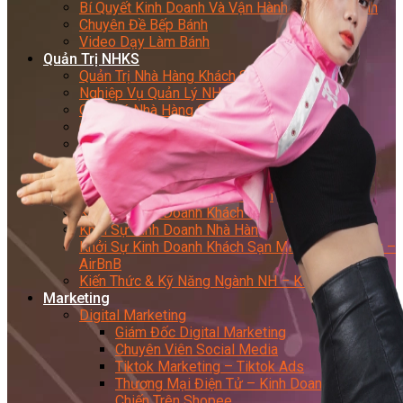
Bí Quyết Kinh Doanh Và Vận Hành Mô Hình Bánh
Chuyên Đề Bếp Bánh
Video Dạy Làm Bánh
Quản Trị NHKS
Quản Trị Nhà Hàng Khách Sạn Quốc Tế
Nghiệp Vụ Quản Lý NH-KS
Quản Lý Nhà Hàng Chuyên Nghiệp
Quản Lý Khách Sạn Chuyên Nghiệp
Nghiệp Vụ Quản Lý Nhà Hàng
Nghiệp Vụ Lễ Tân Chuyên Nghiệp
Giám Đốc Điều Hành Nhà Hàng
Tiếng Anh Nhà Hàng Khách Sạn
Khởi Sự Kinh Doanh Khách Sạn
Khởi Sự Kinh Doanh Nhà Hàng
Khởi Sự Kinh Doanh Khách Sạn Mini – Homestay –
AirBnB
Kiến Thức & Kỹ Năng Ngành NH – KS
Marketing
Digital Marketing
Giám Đốc Digital Marketing
Chuyên Viên Social Media
Tiktok Marketing – Tiktok Ads
Thương Mại Điện Tử – Kinh Doanh Thực
Chiến Trên Shopee