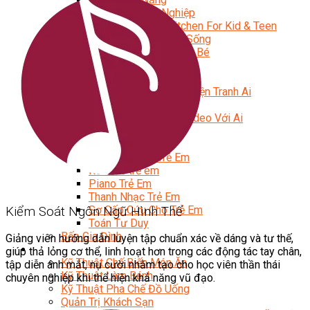
Trại Hè Hướng Nghiệp
Chuyên Đề Á Âu Kitchen For Kid & Teen
Chuyên Đề Kỹ Năng Sống
Khóa Học Nấu Ăn Cho Bé
Hội Họa Thiếu Nhi
Digital Art For Kids
Khóa Học Thiết Kế Truyện Tranh Ai
Khóa Học Họa Sĩ Ai
Khóa Học Biên Tập Video Với Ai
Mc Nhí
Kỳ Thủ Cờ Vua
Lập Trình Cho Trẻ Em
Robotic trẻ em
Piano Trẻ Em
Thanh Nhạc Trẻ Em
Sơ Cấp Cứu Cho Trẻ Em
Kiểm Soát Ngôn Ngữ Hình Thể
Toán Tư Duy
Bếp Gia Đình
Giảng viên hướng dẫn luyện tập chuẩn xác về dáng và tư thế,
Trung Cấp CET
giúp thả lỏng cơ thể, linh hoạt hơn trong các động tác tay chân,
Kỹ Thuật Chế Biến Món Ăn
tập diễn ánh mắt, nụ cười nhằm tạo cho học viên thần thái
Kỹ Thuật Làm Bánh
chuyên nghiệp khi thể hiện khả năng vũ đạo.
Kỹ Thuật Pha Chế Đồ Uống
Quản Trị Khách Sạn