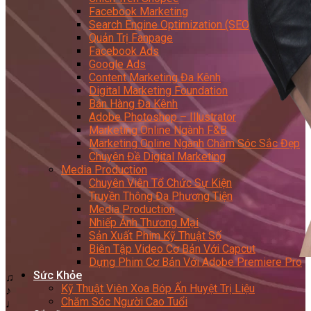
Facebook Marketing
Search Engine Optimization (SEO)
Quản Trị Fanpage
Facebook Ads
Google Ads
Content Marketing Đa Kênh
Digital Marketing Foundation
Bán Hàng Đa Kênh
Adobe Photoshop – Illustrator
Marketing Online Ngành F&B
Marketing Online Ngành Chăm Sóc Sắc Đẹp
Chuyên Đề Digital Marketing
Media Production
Chuyên Viên Tổ Chức Sự Kiện
Truyền Thông Đa Phương Tiện
Media Production
Nhiếp Ảnh Thương Mại
Sản Xuất Phim Kỹ Thuật Số
Biên Tập Video Cơ Bản Với Capcut
Dựng Phim Cơ Bản Với Adobe Premiere Pro
Sức Khỏe
♫
Kỹ Thuật Viên Xoa Bóp Ấn Huyệt Trị Liệu
♪
Chăm Sóc Người Cao Tuổi
♩