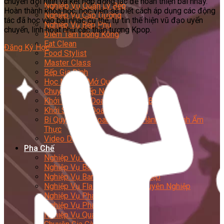
chuyển đội hình và kết hợp động tác để hoàn thiện bài nhảy.
Nghiệp Vụ Quản Lý Bếp
Hoàn thành khóa học, học viên sẽ biết cách áp dụng các động
Nghiệp Vụ Cấp Dưỡng
tác đã học vào bài nhạc cụ thể, tự tin thể hiện vũ đạo uyển
Nghiệp Vụ Bếp Phụ
chuyển, linh hoạt như các thần tượng Kpop.
Điểm Tâm Hồng Kông
Eat Clean
Đăng Ký Học
Food Stylist
Master Class
Bếp Gia Đình
Học Nấu Ăn Mở Quán
Chuyên Đề Bếp Nóng
Khởi Sự Kinh Doanh Ngành F&B
Khởi Sự Kinh Doanh Nhà Hàng
Bí Quyết Kinh Doanh và Vận Hành Mô Hình Ẩm
Thực
Video Dạy Nấu Ăn
Pha Chế
Nghiệp Vụ Bar Trưởng
Nghiệp Vụ Bartender Chuyên Nghiệp
Nghiệp Vụ Barista Chuyên Nghiệp
Nghiệp Vụ Flair Bartending Chuyên Nghiệp
Nghiệp Vụ Pha Chế Đặc Biệt
Nghiệp Vụ Pha Chế Tổng Hợp
Nghiệp Vụ Quản Lý Bar