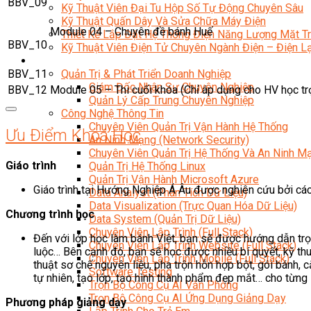
BBV_09
Kỹ Thuật Viên Đại Tu Hộp Số Tự Động Chuyên Sâu
Kỹ Thuật Quấn Dây Và Sửa Chữa Máy Điện
Module 04 – Chuyên đề bánh Huế
Thiết Kế Lắp Đặt Hệ Thống Điện Năng Lượng Mặt Tr
BBV_10
Kỹ Thuật Viên Điện Tử Chuyên Ngành Điện – Điện 
Ngành Khác
BBV_11
Quản Trị & Phát Triển Doanh Nghiệp
Giám Đốc Nhân Sự Chuyên Nghiệp
BBV_12
Module 05 – Thi cuối khóa (Chỉ áp dụng cho HV học tr
Quản Lý Cấp Trung Chuyên Nghiệp
Công Nghệ Thông Tin
Chuyên Viên Quản Trị Vận Hành Hệ Thống
Ưu Điểm Khoá Học
An Ninh Mạng (Network Security)
Chuyên Viên Quản Trị Hệ Thống Và An Ninh M
Giáo trình
Quản Trị Hệ Thống Linux
Quản Trị Vận Hành Microsoft Azure
Giáo trình tại Hướng Nghiệp Á Âu được nghiên cứu bởi c
Data Analyst (Phân Tích Dữ Liệu)
Data Visualization (Trực Quan Hóa Dữ Liệu)
Chương trình học
Data System (Quản Trị Dữ Liệu)
Chuyên Viên Lập Trình (Full Stack)
Đến với lớp học làm bánh Việt, bạn sẽ được hướng dẫn trọ
Chuyên Viên Lập Trình Website (Full Stack)
luộc… Bên cạnh đó, bạn sẽ học được nhiều bí quyết, kỹ th
Chuyên Viên Lập Trình Mobile (Full Stack)
thuật sơ chế nguyên liệu, pha trộn hỗn hợp bột, gói bánh, c
Software Testing
tự nhiên, tạo lớp, tạo hình thành phẩm đẹp mắt… cho từng 
Trọn Bộ Công Cụ AI Văn Phòng
Trọn Bộ Công Cụ AI Ứng Dụng Giảng Dạy
Phương pháp giảng dạy