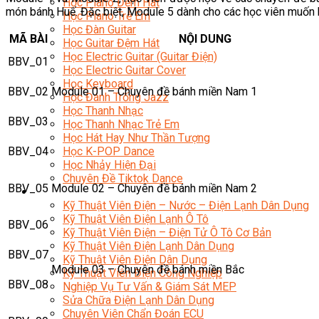
Học Piano Đệm Hát
món bánh Huế. Đặc biệt, Module 5 dành cho các học viên muốn h
Học Piano Trẻ Em
Học Đàn Guitar
MÃ BÀI
NỘI DUNG
Học Guitar Đệm Hát
Học Electric Guitar (Guitar Điện)
BBV_01
Học Electric Guitar Cover
Học Keyboard
BBV_02
Module 01 – Chuyên đề bánh miền Nam 1
Học Đánh Trống Jazz
Học Thanh Nhạc
BBV_03
Học Thanh Nhạc Trẻ Em
Học Hát Hay Như Thần Tượng
BBV_04
Học K-POP Dance
Học Nhảy Hiện Đại
Chuyên Đề Tiktok Dance
BBV_05
Module 02 – Chuyên đề bánh miền Nam 2
Kỹ Thuật – Công Nghệ
Kỹ Thuật Viên Điện – Nước – Điện Lạnh Dân Dụng
Kỹ Thuật Viên Điện Lạnh Ô Tô
BBV_06
Kỹ Thuật Viên Điện – Điện Tử Ô Tô Cơ Bản
Kỹ Thuật Viên Điện Lạnh Dân Dụng
BBV_07
Kỹ Thuật Viên Điện Dân Dụng
Module 03 – Chuyên đề bánh miền Bắc
Kỹ Thuật Viên Điện Công Nghiệp
BBV_08
Nghiệp Vụ Tư Vấn & Giám Sát MEP
Sửa Chữa Điện Lạnh Dân Dụng
Chuyên Viên Chẩn Đoán ECU