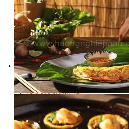
Nghiệp Vụ Bếp Phụ
Điểm Tâm Hồng Kông
Eat Clean
Food Stylist
Master Class
Bếp Gia Đình
Học Nấu Ăn Mở Quán
Chuyên Đề Bếp Nóng
Khởi Sự Kinh Doanh Ngành F&B
Khởi Sự Kinh Doanh Nhà Hàng
Bí Quyết Kinh Doanh và Vận Hành Mô Hình Ẩm Thực
Video Dạy Nấu Ăn
Pha Chế
Nghiệp Vụ Bar Trưởng
Nghiệp Vụ Bartender Chuyên Nghiệp
Nghiệp Vụ Barista Chuyên Nghiệp
Nghiệp Vụ Flair Bartending Chuyên Nghiệp
Nghiệp Vụ Pha Chế Đặc Biệt
Nghiệp Vụ Pha Chế Tổng Hợp
Nghiệp Vụ Quản Lý Bar
Chuyên Gia Cà Phê
Cà Phê Pha Máy
Khởi Sự Kinh Doanh Cafe – Chuỗi Cafe
Bí Quyết Khởi Nghiệp Mô Hình Đồ Uống