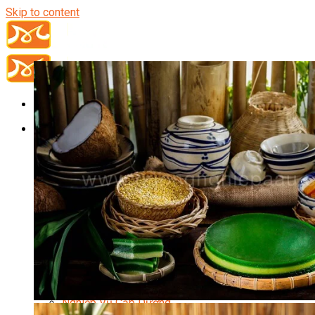
Skip to content
Đầu Bếp
Bếp Trưởng Điều Hành
Nghiệp Vụ Bếp Trưởng
Nghiệp Vụ Bếp Quốc Tế
Nghiệp Vụ Bếp Trưởng Bếp Việt
Nghiệp Vụ Bếp Trưởng Bếp Âu
Nghiệp Vụ Bếp Trưởng Bếp Á
Nghiệp Vụ Bếp Trưởng Bếp Nhật
Nghiệp Vụ Bếp Trưởng Bếp Hoa
Nghiệp Vụ Bếp Hàn
Nghiệp Vụ Bếp Thái
Nghiệp Vụ Bếp Chay
Nghiệp Vụ Quản Lý Bếp
Nghiệp Vụ Cấp Dưỡng