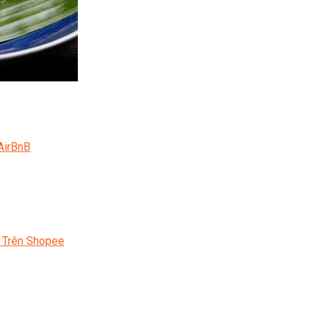
AirBnB
 Trên Shopee