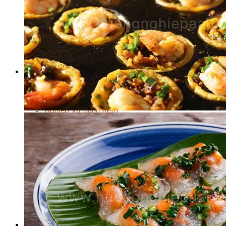
Kinh Doanh Mô Hình Đồ Uống Thịnh Hành
Kinh Doanh Chuỗi Và Nhượng Quyền
Tiếng Anh Chuyên Ngành Pha Chế
Học Làm Kem
Học Pha Chế Trà Sữa
Chuyên Đề Pha Chế
Video Dạy Pha Chế
Làm Bánh
Nghiệp Vụ Bếp Trưởng Bếp Bánh
Nghiệp Vụ Bếp Bánh Quốc Tế
Nghiệp Vụ Quản Lý Bếp Bánh
Nghiệp Vụ Bánh Kem
Bánh Việt
Bánh Nhật
Bánh Mì Nâng Cao
Bánh Đài Loan
Bánh Ngắn Hạn
Bánh Kinh Doanh
Handmade Mini Cake
Master Class
Bí Quyết Kinh Doanh Và Vận Hành Mô Hình Bánh
Chuyên Đề Bếp Bánh
Video Dạy Làm Bánh
Quản Trị NHKS