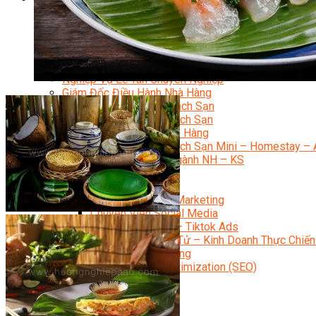
Quản Trị Nhà Hàng Khách Sạn Quốc Tế
Nghiệp Vụ Quản Lý NH-KS
Quản Lý Nhà Hàng Chuyên Nghiệp
Quản Lý Khách Sạn Chuyên Nghiệp
Nghiệp Vụ Quản Lý Nhà Hàng
Nghiệp Vụ Lễ Tân Chuyên Nghiệp
Giám Đốc Điều Hành Nhà Hàng
Tiếng Anh Nhà Hàng Khách Sạn
Khởi Sự Kinh Doanh Khách Sạn
Khởi Sự Kinh Doanh Nhà Hàng
Khởi Sự Kinh Doanh Khách Sạn Mini – Homestay – 
Kiến Thức & Kỹ Năng Ngành NH – KS
Marketing
Digital Marketing
Giám Đốc Digital Marketing
Chuyên Viên Social Media
Tiktok Marketing – Tiktok Ads
Thương Mại Điện Tử – Kinh Doanh Thực Chiến
Facebook Marketing
Search Engine Optimization (SEO)
Quản Trị Fanpage
Facebook Ads
Google Ads