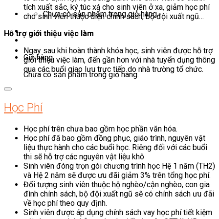
tích xuất sắc, ký túc xá cho sinh viên ở xa, giảm học phí
Chưa có sản phẩm trong giỏ hàng.
cho sinh viên thuộc diện chính sách, bộ đội xuất ngũ…
Hỗ trợ giới thiệu việc làm
Ngay sau khi hoàn thành khóa học, sinh viên được hỗ trợ
Giỏ hàng
giới thiệu việc làm, đến gần hơn với nhà tuyển dụng thông
qua các buổi giao lưu trực tiếp do nhà trường tổ chức.
Chưa có sản phẩm trong giỏ hàng.
Học Phí
Học phí trên chưa bao gồm học phần văn hóa.
Học phí đã bao gồm đồng phục, giáo trình, nguyên vật
liệu thực hành cho các buổi học. Riêng đối với các buổi
thi sẽ hỗ trợ các nguyên vật liệu khô
Sinh viên đóng trọn gói chương trình học Hệ 1 năm (TH2)
và Hệ 2 năm sẽ được ưu đãi giảm 3% trên tổng học phí.
Đối tượng sinh viên thuộc hộ nghèo/cận nghèo, con gia
đình chính sách, bộ đội xuất ngũ sẽ có chính sách ưu đãi
về học phí theo quy định.
Sinh viên được áp dụng chính sách vay học phí tiết kiệm