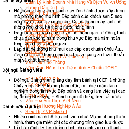
Cơ sở vật chất
Quản Lý Kinh Doanh Nhà Hàng Và Dịch Vụ Ăn Uống
Hướng Dẫn Du Lịch
Hệ thống phòng thực hành dạy làm bánh được xây dựng
Quản Trị Lữ Hành
mô phỏng theo mô hình Bếp bánh của khách sạn 5 sao
Marketing
với đầy đủ các tiện nghi như: Có hệ thống máy lạnh, hệ
Tạo Mẫu Và Chăm Sóc Sắc Đẹp
thống ống khói, hệ thống nước nóng lạnh.
Truyền Thông Đa Phương Tiện
Đảm bảo an toàn cháy nổ với hệ thống gas tự động, bình
Công Nghệ Thông Tin
chứa gas không nằm trong khu vực Bếp mà nằm hoàn
An Ninh Mạng
toàn cách biệt ở bên ngoài.
Thiết Kế Đồ Họa
Lắp đặt hệ thống khử mùi cao cấp đạt chuẩn Châu Âu…
Âm Nhạc
đem đến một không gian học tập vô cùng an toàn, thoải
Điện Công Nghiệp Và Dân Dụng
mái và chất lượng.
Văn Hóa Phổ Thông
Nâng Cao Năng Lực Tiếng Anh – Chuẩn TOEIC
Đội ngũ Giảng viên
Tin Tức
HỌC BỔNG 2026
Đội ngũ Giảng viên giảng dạy làm bánh tại CET là những
Học kỹ năng
Chuyên gia, Bếp trưởng hàng đầu, có nhiều năm kinh
Đào Tạo Nghề
nghiệm trong lĩnh vực Bếp bánh và đang làm việc tại các
Hoạt Động
hệ thống Nhà hàng – Khách sạn nổi tiếng trên cả nước.
Văn Hóa Ẩm Thực Việt Nam
Sự Kiện Hướng Nghiệp Á Âu
Chính sách hỗ trợ
Siêu Thị ĐVP Market
Nhiều chính sách hỗ trợ sinh viên như: Mượn phòng thực
hành, tham gia miễn phí các chương trình giao lưu được
tổ chức định kỳ, học bổng dành cho sinh viên có thành