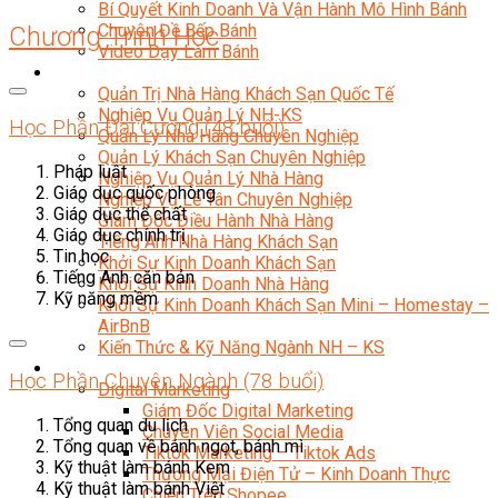
Bí Quyết Kinh Doanh Và Vận Hành Mô Hình Bánh
Chuyên Đề Bếp Bánh
Chương Trình Học
Video Dạy Làm Bánh
Quản Trị NHKS
Quản Trị Nhà Hàng Khách Sạn Quốc Tế
Nghiệp Vụ Quản Lý NH-KS
Học Phần Đại Cương (48 buổi)
Quản Lý Nhà Hàng Chuyên Nghiệp
Quản Lý Khách Sạn Chuyên Nghiệp
Pháp luật
Nghiệp Vụ Quản Lý Nhà Hàng
Giáo dục quốc phòng
Nghiệp Vụ Lễ Tân Chuyên Nghiệp
Giáo dục thể chất
Giám Đốc Điều Hành Nhà Hàng
Giáo dục chính trị
Tiếng Anh Nhà Hàng Khách Sạn
Tin học
Khởi Sự Kinh Doanh Khách Sạn
Tiếng Anh căn bản
Khởi Sự Kinh Doanh Nhà Hàng
Kỹ năng mềm
Khởi Sự Kinh Doanh Khách Sạn Mini – Homestay –
AirBnB
Kiến Thức & Kỹ Năng Ngành NH – KS
Marketing
Học Phần Chuyên Ngành (78 buổi)
Digital Marketing
Giám Đốc Digital Marketing
Tổng quan du lịch
Chuyên Viên Social Media
Tổng quan về bánh ngọt, bánh mì
Tiktok Marketing – Tiktok Ads
Kỹ thuật làm bánh Kem
Thương Mại Điện Tử – Kinh Doanh Thực
Kỹ thuật làm bánh Việt
Chiến Trên Shopee