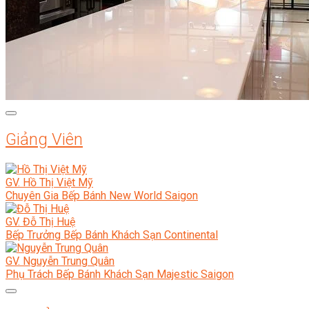
Giảng Viên
GV. Hồ Thị Việt Mỹ
Chuyên Gia Bếp Bánh New World Saigon
GV. Đỗ Thị Huệ
Bếp Trưởng Bếp Bánh Khách Sạn Continental
GV. Nguyễn Trung Quân
Phụ Trách Bếp Bánh Khách Sạn Majestic Saigon