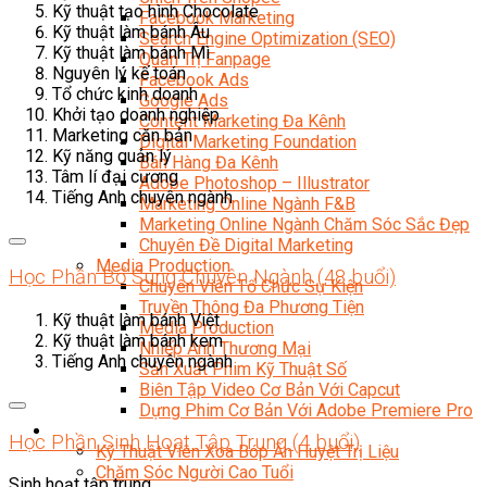
Kỹ thuật tạo hình Chocolate
Facebook Marketing
Kỹ thuật làm bánh Âu
Search Engine Optimization (SEO)
Kỹ thuật làm bánh Mì
Quản Trị Fanpage
Nguyên lý kế toán
Facebook Ads
Tổ chức kinh doanh
Google Ads
Khởi tạo doanh nghiệp
Content Marketing Đa Kênh
Marketing căn bản
Digital Marketing Foundation
Kỹ năng quản lý
Bán Hàng Đa Kênh
Tâm lí đại cương
Adobe Photoshop – Illustrator
Tiếng Anh chuyên ngành
Marketing Online Ngành F&B
Marketing Online Ngành Chăm Sóc Sắc Đẹp
Chuyên Đề Digital Marketing
Media Production
Học Phần Bổ Sung Chuyên Ngành (48 buổi)
Chuyên Viên Tổ Chức Sự Kiện
Truyền Thông Đa Phương Tiện
Kỹ thuật làm bánh Việt
Media Production
Kỹ thuật làm bánh kem
Nhiếp Ảnh Thương Mại
Tiếng Anh chuyên ngành
Sản Xuất Phim Kỹ Thuật Số
Biên Tập Video Cơ Bản Với Capcut
Dựng Phim Cơ Bản Với Adobe Premiere Pro
Sức Khỏe
Học Phần Sinh Hoạt Tập Trung (4 buổi)
Kỹ Thuật Viên Xoa Bóp Ấn Huyệt Trị Liệu
Chăm Sóc Người Cao Tuổi
Sinh hoạt tập trung