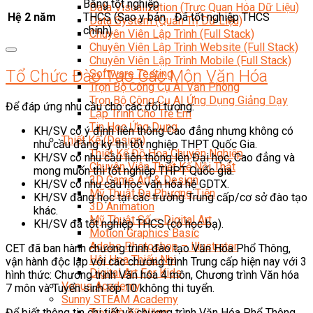
Bằng tốt nghiệp
Data Visualization (Trực Quan Hóa Dữ Liệu)
Hệ 2 năm
THCS (Sao y bản
Đã tốt nghiệp THCS
Data System (Quản Trị Dữ Liệu)
chính).
Chuyên Viên Lập Trình (Full Stack)
Chuyên Viên Lập Trình Website (Full Stack)
Chuyên Viên Lập Trình Mobile (Full Stack)
Tổ Chức Đào Tạo Các Môn Văn Hóa
Software Testing
Trọn Bộ Công Cụ AI Văn Phòng
Trọn Bộ Công Cụ AI Ứng Dụng Giảng Dạy
Để đáp ứng nhu cầu cho các đối tượng:
Lập Trình Cho Trẻ Em
Tin Học Ứng Dụng
KH/SV có ý định liên thông Cao đẳng nhưng không có
Thiết Kế (Design)
nhu cầu đăng ký thi tốt nghiệp THPT Quốc Gia.
Thiết Kế Đồ Họa Chuyên Nghiệp
KH/SV có nhu cầu liên thông lên Đại học, Cao đẳng và
Chuyên Viên Thiết Kế Nội Thất
mong muốn thi tốt nghiệp THPT Quốc gia.
3D Game Art & Design
KH/SV có nhu cầu học văn hóa hệ GDTX.
Mỹ Thuật Đa Phương Tiện
KH/SV đang học tại các trường Trung cấp/cơ sở đào tạo
3D Animation
khác.
Mỹ Thuật Số – Digital Art
KH/SV đã tốt nghiệp THCS (có học bạ).
Motion Graphics Basic
Adobe Photoshop – Illustrator
CET đã ban hành chương trình đào tạo Văn Hóa Phổ Thông,
Hội Họa Thiếu Nhi
vận hành độc lập với các chương trình Trung cấp hiện nay với 3
Digital Art For Kids
hình thức: Chương trình Văn hóa 4 môn, Chương trình Văn hóa
Venus Academy
7 môn và Tuyển sinh lớp 10 không thi tuyển.
Sunny STEAM Academy
Để biết thông tin chi tiết về chương trình Văn Hóa Phổ Thông,
Trại Hè Kỹ Năng