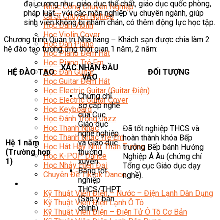
đại cương như: giáo dục thể chất, giáo dục quốc phòng,
Nhạc Công Chuyên Nghiệp
pháp luật… với các môn nghiệp vụ chuyên ngành, giúp
Ca Sĩ Chuyên Nghiệp
sinh viên không bị nhàm chán, có thêm động lực học tập.
Học Đàn Violin
Học Violin Cover
Chương trình Quản trị Nhà hàng – Khách sạn được chia làm 2
Học Đàn Piano
hệ đào tạo tương ứng thời gian 1 năm, 2 năm:
Học Piano Đệm Hát
Học Piano Trẻ Em
XÁC NHẬN ĐẦU
HỆ ĐÀO TẠO
ĐỐI TƯỢNG
Học Đàn Guitar
VÀO
Học Guitar Đệm Hát
Học Electric Guitar (Guitar Điện)
Chứng chỉ
Học Electric Guitar Cover
sơ cấp nghề
Học Keyboard
của Cục
Học Đánh Trống Jazz
Giáo dục
Học Thanh Nhạc
Đã tốt nghiệp THCS và
nghề nghiệp
Học Thanh Nhạc Trẻ Em
hoàn thành khóa Bếp
Hệ 1 năm
và Giáo dục
Học Hát Hay Như Thần Tượng
trưởng Bếp bánh Hướng
(Trường hợp
thường
Học K-POP Dance
Nghiệp Á Âu (chứng chỉ
1)
xuyên
Học Nhảy Hiện Đại
Tổng cục Giáo dục dạy
Bằng tốt
Chuyên Đề Tiktok Dance
nghề).
nghiệp
Kỹ Thuật – Công Nghệ
THCS/THPT
Kỹ Thuật Viên Điện – Nước – Điện Lạnh Dân Dụng
(Sao y bản
Kỹ Thuật Viên Điện Lạnh Ô Tô
chính)
Kỹ Thuật Viên Điện – Điện Tử Ô Tô Cơ Bản