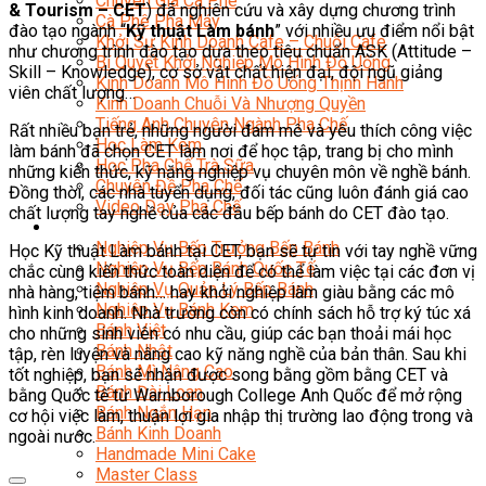
Chuyên Gia Cà Phê
& Tourism – CET
) đã nghiên cứu và xây dựng chương trình
Cà Phê Pha Máy
đào tạo ngành “
Kỹ thuật Làm bánh
” với nhiều ưu điểm nổi bật
Khởi Sự Kinh Doanh Cafe – Chuỗi Cafe
như chương trình đào tạo dựa theo tiêu chuẩn ASK (Attitude –
Bí Quyết Khởi Nghiệp Mô Hình Đồ Uống
Skill – Knowledge), cơ sở vật chất hiện đại, đội ngũ giảng
Kinh Doanh Mô Hình Đồ Uống Thịnh Hành
viên chất lượng…
Kinh Doanh Chuỗi Và Nhượng Quyền
Tiếng Anh Chuyên Ngành Pha Chế
Rất nhiều bạn trẻ, những người đam mê và yêu thích công việc
Học Làm Kem
làm bánh đã chọn CET làm nơi để học tập, trang bị cho mình
Học Pha Chế Trà Sữa
những kiến thức, kỹ năng nghiệp vụ chuyên môn về nghề bánh.
Chuyên Đề Pha Chế
Đồng thời, các nhà tuyển dụng, đối tác cũng luôn đánh giá cao
Video Dạy Pha Chế
chất lượng tay nghề của các đầu bếp bánh do CET đào tạo.
Làm Bánh
Nghiệp Vụ Bếp Trưởng Bếp Bánh
Học Kỹ thuật Làm bánh tại CET, bạn sẽ tự tin với tay nghề vững
Nghiệp Vụ Bếp Bánh Quốc Tế
chắc cùng kiến thức toàn diện để có thể làm việc tại các đơn vị
Nghiệp Vụ Quản Lý Bếp Bánh
nhà hàng, tiệm bánh… hay khởi nghiệp làm giàu bằng các mô
Nghiệp Vụ Bánh Kem
hình kinh doanh. Nhà trường còn có chính sách hỗ trợ ký túc xá
Bánh Việt
cho những sinh viên có nhu cầu, giúp các bạn thoải mái học
Bánh Nhật
tập, rèn luyện và nâng cao kỹ năng nghề của bản thân. Sau khi
Bánh Mì Nâng Cao
tốt nghiệp, bạn sẽ nhận được song bằng gồm bằng CET và
Bánh Đài Loan
bằng Quốc tế từ Warnborough College Anh Quốc để mở rộng
Bánh Ngắn Hạn
cơ hội việc làm, thuận lợi gia nhập thị trường lao động trong và
Bánh Kinh Doanh
ngoài nước.
Handmade Mini Cake
Master Class