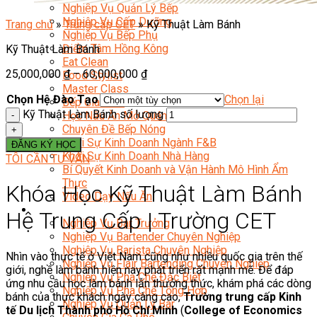
Nghiệp Vụ Quản Lý Bếp
Nghiệp Vụ Cấp Dưỡng
Trang chủ
»
Trung cấp CET
»
Kỹ Thuật Làm Bánh
Nghiệp Vụ Bếp Phụ
Điểm Tâm Hồng Kông
Kỹ Thuật Làm Bánh
Eat Clean
25,000,000
₫
–
60,000,000
₫
Food Stylist
Master Class
Chọn Hệ Đào Tạo
Chọn lại
Bếp Gia Đình
Kỹ Thuật Làm Bánh số lượng
Học Nấu Ăn Mở Quán
Chuyên Đề Bếp Nóng
Khởi Sự Kinh Doanh Ngành F&B
ĐĂNG KÝ HỌC
Khởi Sự Kinh Doanh Nhà Hàng
TÔI CẦN TƯ VẤN
Bí Quyết Kinh Doanh và Vận Hành Mô Hình Ẩm
Thực
Khóa Học Kỹ Thuật Làm Bánh
Video Dạy Nấu Ăn
Pha Chế
Hệ Trung Cấp | Trường CET
Nghiệp Vụ Bar Trưởng
Nghiệp Vụ Bartender Chuyên Nghiệp
Nghiệp Vụ Barista Chuyên Nghiệp
Nhìn vào thực tế ở Việt Nam cũng như nhiều quốc gia trên thế
Nghiệp Vụ Flair Bartending Chuyên Nghiệp
giới, nghề làm bánh hiện nay phát triển rất mạnh mẽ. Để đáp
Nghiệp Vụ Pha Chế Đặc Biệt
ứng nhu cầu học làm bánh lẫn thưởng thức, khám phá các dòng
Nghiệp Vụ Pha Chế Tổng Hợp
bánh của thực khách ngày càng cao,
Trường trung cấp Kinh
Nghiệp Vụ Quản Lý Bar
tế Du lịch Thành phố Hồ Chí Minh
(
College of Economics