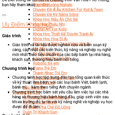
bạn hãy tham khảo
tại đây
.
Trại Hè Hướng Nghiệp
Chuyên Đề Á Âu Kitchen For Kid & Teen
Chuyên Đề Kỹ Năng Sống
Khóa Học Nấu Ăn Cho Bé
Ưu Điểm Khóa Học
Hội Họa Thiếu Nhi
Digital Art For Kids
Khóa Học Thiết Kế Truyện Tranh Ai
Giáo trình
Khóa Học Họa Sĩ Ai
Khóa Học Biên Tập Video Với Ai
Giáo trình và tài liệu được nghiên cứu và biên soạn kỹ
Mc Nhí
càng, cập nhật các kiến thức, kỹ năng và nghiệp vụ nghề
Kỳ Thủ Cờ Vua
mới nhất theo tiêu chuẩn của các bếp bánh tại nhà hàng,
Lập Trình Cho Trẻ Em
khách sạn, thương hiệu bánh nổi tiếng.
Robotic trẻ em
Piano Trẻ Em
Chương trình học
Thanh Nhạc Trẻ Em
Chương trình học tập trung đào tạo tổng quan kiến thức
Sơ Cấp Cứu Cho Trẻ Em
về kỹ thuật làm bánh, với các loại bánh Việt, bánh lạnh,
Toán Tư Duy
bánh mì, … kèm theo tiếng Anh chuyên ngành.
Bếp Gia Đình
Chương trình học bám sát yêu cầu làm việc tại các nhà
Trung Cấp CET
hàng và thương hiệu bánh hàng đầu, giúp sinh viên sau
Kỹ Thuật Chế Biến Món Ăn
khi ra trường đủ tự tin với kỹ năng nghề và nghiệp vụ học
Kỹ Thuật Làm Bánh
được để đi làm.
Kỹ Thuật Pha Chế Đồ Uống
Quản Trị Khách Sạn