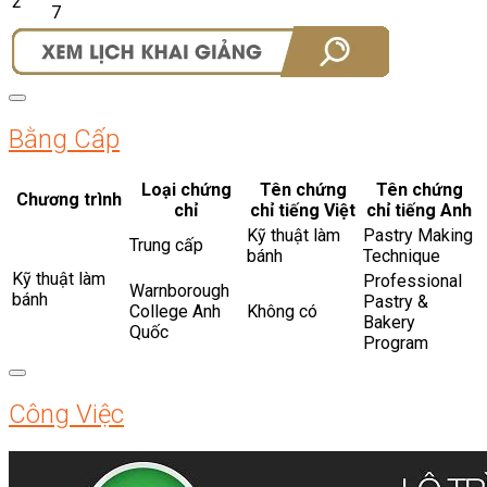
2
7
Bằng Cấp
Loại chứng
Tên chứng
Tên chứng
Chương trình
chỉ
chỉ tiếng Việt
chỉ tiếng Anh
Kỹ thuật làm
Pastry Making
Trung cấp
bánh
Technique
Kỹ thuật làm
Professional
Warnborough
bánh
Pastry &
College Anh
Không có
Bakery
Quốc
Program
Công Việc