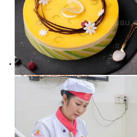
Chuyên Gia Cà Phê
Cà Phê Pha Máy
Khởi Sự Kinh Doanh Cafe – Chuỗi Cafe
Bí Quyết Khởi Nghiệp Mô Hình Đồ Uống
Kinh Doanh Mô Hình Đồ Uống Thịnh Hành
Kinh Doanh Chuỗi Và Nhượng Quyền
Tiếng Anh Chuyên Ngành Pha Chế
Học Làm Kem
Học Pha Chế Trà Sữa
Chuyên Đề Pha Chế
Video Dạy Pha Chế
Làm Bánh
Nghiệp Vụ Bếp Trưởng Bếp Bánh
Nghiệp Vụ Bếp Bánh Quốc Tế
Nghiệp Vụ Quản Lý Bếp Bánh
Nghiệp Vụ Bánh Kem
Bánh Việt
Bánh Nhật
Bánh Mì Nâng Cao
Bánh Đài Loan
Bánh Ngắn Hạn
Bánh Kinh Doanh
Handmade Mini Cake
Master Class