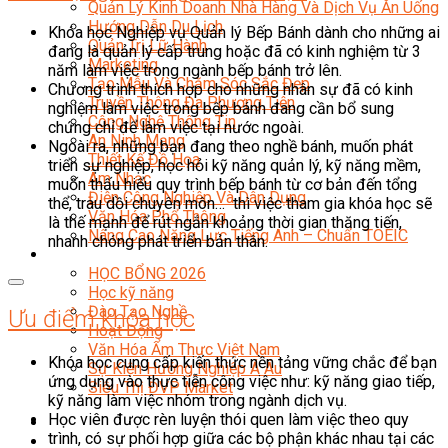
Quản Lý Kinh Doanh Nhà Hàng Và Dịch Vụ Ăn Uống
Hướng Dẫn Du Lịch
Khóa học Nghiệp vụ Quản lý Bếp Bánh dành cho những ai
Quản Trị Lữ Hành
đang là quản lý cấp trung hoặc đã có kinh nghiệm từ 3
Marketing
năm làm việc trong ngành bếp bánh trở lên.
Tạo Mẫu Và Chăm Sóc Sắc Đẹp
Chương trình thích hợp cho những nhân sự đã có kinh
Truyền Thông Đa Phương Tiện
nghiệm làm việc trong bếp bánh đang cần bổ sung
Công Nghệ Thông Tin
chứng chỉ để làm việc tại nước ngoài.
An Ninh Mạng
Ngoài ra, những bạn đang theo nghề bánh, muốn phát
Thiết Kế Đồ Họa
triển sự nghiệp, học hỏi kỹ năng quản lý, kỹ năng mềm,
Âm Nhạc
muốn thấu hiểu quy trình bếp bánh từ cơ bản đến tổng
Điện Công Nghiệp Và Dân Dụng
thể, trau dồi chuyên môn… thì việc tham gia khóa học sẽ
Văn Hóa Phổ Thông
là thế mạnh để rút ngắn khoảng thời gian thăng tiến,
Nâng Cao Năng Lực Tiếng Anh – Chuẩn TOEIC
nhanh chóng phát triển bản thân.
Tin Tức
HỌC BỔNG 2026
Học kỹ năng
Đào Tạo Nghề
Ưu điểm khóa học
Hoạt Động
Văn Hóa Ẩm Thực Việt Nam
Khóa học cung cấp kiến thức nền tảng vững chắc để bạn
Sự Kiện Hướng Nghiệp Á Âu
ứng dụng vào thực tiễn công việc như: kỹ năng giao tiếp,
Siêu Thị ĐVP Market
kỹ năng làm việc nhóm trong ngành dịch vụ.
Học viên được rèn luyện thói quen làm việc theo quy
trình, có sự phối hợp giữa các bộ phận khác nhau tại các