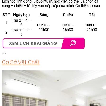
Lịch học linh động, 3 buổi/tuần, học viên có thể lựa chọn ca
sáng – chiều – tối tùy vào sắp xếp của mình. Cụ thể như sau:
STT
Ngày học
Sáng
Chiều
Tối
Thứ 2 – 4 –
1
6
08h30 –
13h30 –
18h00 –
11h30
16h30
21h00
Thứ 3 – 5 –
2
7
Cơ Sở Vật Chất