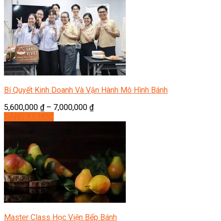
Bí Quyết Kinh Doanh Và Vận Hành Mô Hình Bánh
5,600,000
₫
–
7,000,000
₫
ĐĂNG KÝ HỌC
Master Class Học Viện Bếp Bánh