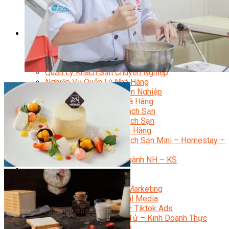
Bí Quyết Kinh Doanh Và Vận Hành Mô Hình Bánh
Chuyên Đề Bếp Bánh
Video Dạy Làm Bánh
Quản Trị NHKS
Quản Trị Nhà Hàng Khách Sạn Quốc Tế
Nghiệp Vụ Quản Lý NH-KS
Quản Lý Nhà Hàng Chuyên Nghiệp
Quản Lý Khách Sạn Chuyên Nghiệp
Nghiệp Vụ Quản Lý Nhà Hàng
Nghiệp Vụ Lễ Tân Chuyên Nghiệp
Giám Đốc Điều Hành Nhà Hàng
Tiếng Anh Nhà Hàng Khách Sạn
Khởi Sự Kinh Doanh Khách Sạn
Khởi Sự Kinh Doanh Nhà Hàng
Khởi Sự Kinh Doanh Khách Sạn Mini – Homestay –
AirBnB
Kiến Thức & Kỹ Năng Ngành NH – KS
Marketing
Digital Marketing
Giám Đốc Digital Marketing
Chuyên Viên Social Media
Tiktok Marketing – Tiktok Ads
Thương Mại Điện Tử – Kinh Doanh Thực
Chiến Trên Shopee