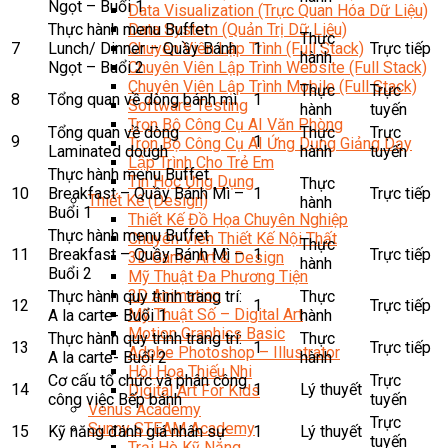
Ngọt – Buổi 1
Data Visualization (Trực Quan Hóa Dữ Liệu)
Thực hành menu Buffet
Data System (Quản Trị Dữ Liệu)
Thực
7
Lunch/ Dinner – Quầy Bánh
1
Trực tiếp
Chuyên Viên Lập Trình (Full Stack)
hành
Ngọt – Buổi 2
Chuyên Viên Lập Trình Website (Full Stack)
Chuyên Viên Lập Trình Mobile (Full Stack)
Thực
Trực
8
Tổng quan về dòng bánh mì
1
Software Testing
hành
tuyến
Trọn Bộ Công Cụ AI Văn Phòng
Tổng quan về dòng
Thực
Trực
9
1
Trọn Bộ Công Cụ AI Ứng Dụng Giảng Dạy
Laminated dough
hành
tuyến
Lập Trình Cho Trẻ Em
Thực hành menu Buffet
Tin Học Ứng Dụng
Thực
10
Breakfast – Quầy Bánh Mì –
1
Trực tiếp
Thiết Kế (Design)
hành
Buổi 1
Thiết Kế Đồ Họa Chuyên Nghiệp
Thực hành menu Buffet
Chuyên Viên Thiết Kế Nội Thất
Thực
11
Breakfast – Quầy Bánh Mì –
1
Trực tiếp
3D Game Art & Design
hành
Buổi 2
Mỹ Thuật Đa Phương Tiện
3D Animation
Thực hành quy trình trang trí:
Thực
12
1
Trực tiếp
Mỹ Thuật Số – Digital Art
A la carte- Buổi 1
hành
Motion Graphics Basic
Thực hành quy trình trang trí:
Thực
13
1
Trực tiếp
Adobe Photoshop – Illustrator
A la carte- Buổi 2
hành
Hội Họa Thiếu Nhi
Cơ cấu tổ chức và phân công
Trực
14
1
Lý thuyết
Digital Art For Kids
công việc Bếp bánh
tuyến
Venus Academy
Trực
Sunny STEAM Academy
15
Kỹ năng đánh giá nhân sự
1
Lý thuyết
tuyến
Trại Hè Kỹ Năng