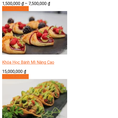
1,500,000
₫
–
7,500,000
₫
ĐĂNG KÝ HỌC
Khóa Học Bánh Mì Nâng Cao
15,000,000
₫
ĐĂNG KÝ HỌC