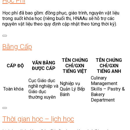
Học Phí
Học phí đã bao gồm: đồng phục, giáo trình, nguyên vật liệu
trong suốt khóa học (riêng buổi thi, HNAAu sẽ hỗ trợ các
nguyên vật liệu theo quy định cập nhật theo từng thời kỳ).
Bằng Cấp
TÊN CHỨNG
TÊN CHỨNG
VĂN BẰNG
CẤP ĐỘ
CHỈ/GXN
CHỈ/GXN
ĐƯỢC CẤP
TIẾNG VIỆT
TIẾNG ANH
Culinary
Cục Giáo dục
Nghiệp vụ
Management
nghề nghiệp và
Toàn khóa
Quản Lý Bếp
Skills – Pastry &
Giáo dục
Bánh
Bakery
thường xuyên
Department
Thời gian học – lịch học