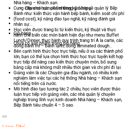
Nhà hàng – Khách sạn.
Chưa có sản phẩm trong giỏ hàng.
Cung cấp cho học viên những kỹ năng về quản lý Bếp
Bánh như: kiến thức vận hành bếp bánh, kiểm soát chi phí
(food cost), kỹ năng đào tạo nghề, kỹ năng đánh giá
nhân sự…
Học viên được trang bị từ kiến thức, kỹ thuật và thực
Giỏ hàng
hành chế biến các món bánh hiện đại như menu Buffet
Lunch/Dinner, thực hành quy trình trang trí A la carte, các
Chưa có sản phẩm trong giỏ hàng.
dòng bánh mì – bánh lạnh, dòng laminated dough…
Bên cạnh hình thức học trực tiếp, nếu ở xa các thành phố
lớn, bạn có thể lựa chọn hình thức học trực tuyến kết hợp
trực tiếp để nâng cao kiến thức chuyên môn, bổ sung
bằng cấp mà không mất nhiều thời gian và chi phí đi lại.
Giảng viên là các Chuyên gia đầu ngành, có nhiều kinh
nghiệm làm việc tại các hệ thống Nhà hàng – Khách sạn
nổi tiếng trên cả nước.
Mô hình đào tạo tương tác 2 chiều, học viên được thảo
luận trực tiếp với giảng viên, các nhà quản lý chuyên
nghiệp trong lĩnh vực kinh doanh Nhà hàng – Khách sạn,
Bếp Bánh tiêu chuẩn 4 – 5 sao.