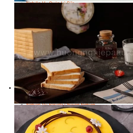
Nghiệp Vụ Quản Lý Bếp
Nghiệp Vụ Cấp Dưỡng
Nghiệp Vụ Bếp Phụ
Điểm Tâm Hồng Kông
Eat Clean
Food Stylist
Master Class
Bếp Gia Đình
Học Nấu Ăn Mở Quán
Chuyên Đề Bếp Nóng
Khởi Sự Kinh Doanh Ngành F&B
Khởi Sự Kinh Doanh Nhà Hàng
Bí Quyết Kinh Doanh và Vận Hành Mô Hình Ẩm
Thực
Video Dạy Nấu Ăn
Pha Chế
Nghiệp Vụ Bar Trưởng
Nghiệp Vụ Bartender Chuyên Nghiệp
Nghiệp Vụ Barista Chuyên Nghiệp
Nghiệp Vụ Flair Bartending Chuyên Nghiệp
Nghiệp Vụ Pha Chế Đặc Biệt
Nghiệp Vụ Pha Chế Tổng Hợp
Nghiệp Vụ Quản Lý Bar