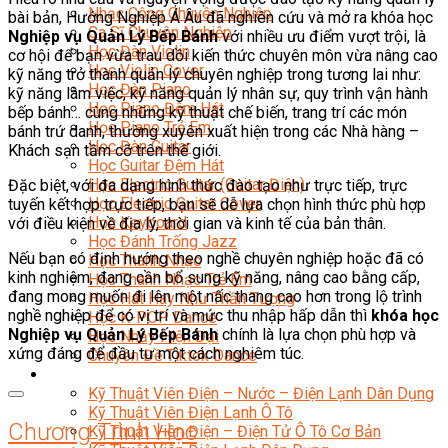
Nhạc Công Chuyên Nghiệp
bài bản, Hướng Nghiệp Á Âu đã nghiên cứu và mở ra khóa học
Ca Sĩ Chuyên Nghiệp
Nghiệp vụ Quản Lý Bếp Bánh
với nhiều ưu điểm vượt trội, là
Học Đàn Violin
cơ hội để bạn vừa trau dồi kiến thức chuyên môn vừa nâng cao
Học Violin Cover
kỹ năng trở thành quản lý chuyên nghiệp trong tương lai như:
Học Đàn Piano
kỹ năng làm việc, kỹ năng quản lý nhân sự, quy trình vận hành
Học Piano Đệm Hát
bếp bánh… cùng những kỹ thuật chế biến, trang trí các món
Học Piano Trẻ Em
bánh trứ danh, thường xuyên xuất hiện trong các Nhà hàng –
Học Đàn Guitar
Khách sạn tầm cỡ trên thế giới.
Học Guitar Đệm Hát
Học Electric Guitar (Guitar Điện)
Đặc biệt, với đa dạng hình thức đào tạo như trực tiếp, trực
Học Electric Guitar Cover
tuyến kết hợp trực tiếp, bạn sẽ dễ lựa chọn hình thức phù hợp
Học Keyboard
với điều kiện về địa lý, thời gian và kinh tế của bản thân.
Học Đánh Trống Jazz
Nếu bạn có định hướng theo nghề chuyên nghiệp hoặc đã có
Học Thanh Nhạc
kinh nghiệm, đang cần bổ sung kỹ năng, nâng cao bằng cấp,
Học Thanh Nhạc Trẻ Em
đang mong muốn đi lên một nấc thang cao hơn trong lộ trình
Học Hát Hay Như Thần Tượng
nghề nghiệp để có vị trí và mức thu nhập hấp dẫn thì
khóa học
Học K-POP Dance
Nghiệp vụ Quản Lý Bếp Bánh
chính là lựa chọn phù hợp và
Học Nhảy Hiện Đại
xứng đáng để đầu tư một cách nghiêm túc.
Chuyên Đề Tiktok Dance
Kỹ Thuật – Công Nghệ
Kỹ Thuật Viên Điện – Nước – Điện Lạnh Dân Dụng
Kỹ Thuật Viên Điện Lạnh Ô Tô
Chương Trình Học
Kỹ Thuật Viên Điện – Điện Tử Ô Tô Cơ Bản