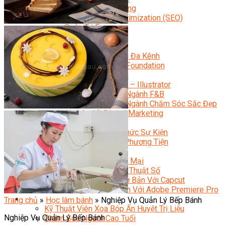
Facebook Marketing
Search Engine Optimization (SEO)
Quản Trị Fanpage
Facebook Ads
Google Ads
Content Marketing Đa Kênh
Digital Marketing Foundation
Bán Hàng Đa Kênh
Adobe Photoshop – Illustrator
Marketing Online Ngành F&B
Marketing Online Ngành Chăm Sóc Sắc Đẹp
Chuyên Đề Digital Marketing
Media Production
Chuyên Viên Tổ Chức Sự Kiện
Truyền Thông Đa Phương Tiện
Media Production
Nhiếp Ảnh Thương Mại
Sản Xuất Phim Kỹ Thuật Số
Biên Tập Video Cơ Bản Với Capcut
Dựng Phim Cơ Bản Với Adobe Premiere Pro
Sức Khỏe
Trang chủ
»
Học làm bánh
»
Nghiệp Vụ Quản Lý Bếp Bánh
Kỹ Thuật Viên Xoa Bóp Ấn Huyệt Trị Liệu
Nghiệp Vụ Quản Lý Bếp Bánh
Chăm Sóc Người Cao Tuổi