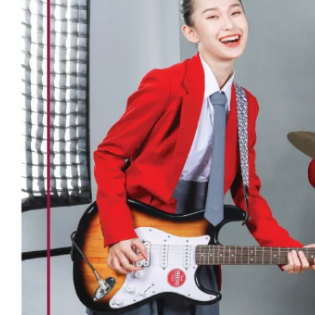
Data Visualization (Trực Quan Hóa Dữ Liệu)
Data System (Quản Trị Dữ Liệu)
Chuyên Viên Lập Trình (Full Stack)
Chuyên Viên Lập Trình Website (Full Stack)
Chuyên Viên Lập Trình Mobile (Full Stack)
Software Testing
Trọn Bộ Công Cụ AI Văn Phòng
Trọn Bộ Công Cụ AI Ứng Dụng Giảng Dạy
Lập Trình Cho Trẻ Em
Tin Học Ứng Dụng
Thiết Kế (Design)
Thiết Kế Đồ Họa Chuyên Nghiệp
Chuyên Viên Thiết Kế Nội Thất
3D Game Art & Design
Mỹ Thuật Đa Phương Tiện
3D Animation
Mỹ Thuật Số – Digital Art
Motion Graphics Basic
Adobe Photoshop – Illustrator
Hội Họa Thiếu Nhi
Digital Art For Kids
Venus Academy
Sunny STEAM Academy
Trại Hè Kỹ Năng