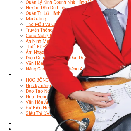
Quản Lý Kinh Doanh Nhà Hàng Và Dịch Vụ Ăn Uống
Hướng Dẫn Du Lịch
Quản Trị Lữ Hành
Marketing
Tạo Mẫu Và Chăm Sóc Sắc Đẹp
Truyền Thông Đa Phương Tiện
Công Nghệ Thông Tin
An Ninh Mạng
Thiết Kế Đồ Họa
Âm Nhạc
Điện Công Nghiệp Và Dân Dụng
Văn Hóa Phổ Thông
Nâng Cao Năng Lực Tiếng Anh – Chuẩn TOEIC
Tin Tức
HỌC BỔNG 2026
Học kỹ năng
Đào Tạo Nghề
Hoạt Động
Văn Hóa Ẩm Thực Việt Nam
Sự Kiện Hướng Nghiệp Á Âu
Siêu Thị ĐVP Market