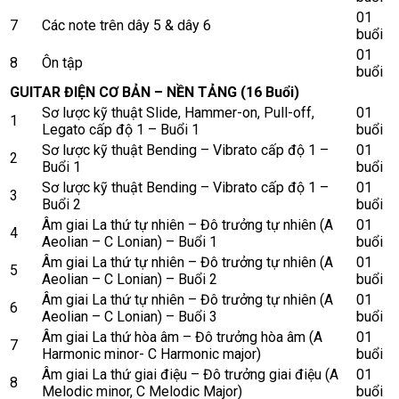
01
7
Các note trên dây 5 & dây 6
buổi
01
8
Ôn tập
buổi
GUITAR ĐIỆN CƠ BẢN – NỀN TẢNG (16 Buổi)
Sơ lược kỹ thuật Slide, Hammer-on, Pull-off,
01
1
Legato cấp độ 1 – Buổi 1
buổi
Sơ lược kỹ thuật Bending – Vibrato cấp độ 1 –
01
2
Buổi 1
buổi
Sơ lược kỹ thuật Bending – Vibrato cấp độ 1 –
01
3
Buổi 2
buổi
Âm giai La thứ tự nhiên – Đô trưởng tự nhiên (A
01
4
Aeolian – C Lonian) – Buổi 1
buổi
Âm giai La thứ tự nhiên – Đô trưởng tự nhiên (A
01
5
Aeolian – C Lonian) – Buổi 2
buổi
Âm giai La thứ tự nhiên – Đô trưởng tự nhiên (A
01
6
Aeolian – C Lonian) – Buổi 3
buổi
Âm giai La thứ hòa âm – Đô trưởng hòa âm (A
01
7
Harmonic minor- C Harmonic major)
buổi
Âm giai La thứ giai điệu – Đô trưởng giai điệu (A
01
8
Melodic minor, C Melodic Major)
buổi