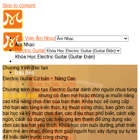
Skip to content
TRẢI NGHIỆM KHÓA HỌC
CHỈ TỪ 81.000Đ/BUỔI
Học Viện Âm Nhạc
Âm Nhạc
Electric Guitar
Đăng ký để nhận thông tin tư vấn từ Hướng
Khóa Học Electric Guitar (Guitar Điện)
Nghiệp Á Âu
Chương trình đào tạo
Đầu Bếp
Bếp Trưởng Điều Hành
Electric Guitar
Cơ bản – Nâng Cao
Nghiệp Vụ Bếp Trưởng
Chương trình đào tạo Electric Guitar dành cho người chưa từng
Nghiệp Vụ Bếp Quốc Tế
học guitar điện
nhưng có đam mê hoặc những ai muốn nâng
Nghiệp Vụ Bếp Trưởng Bếp Việt
cao khả năng chơi đàn của bản thân. Khóa học sẽ cung cấp
Nghiệp Vụ Bếp Trưởng Bếp Âu
cho bạn nền tảng kiến thức, kỹ thuật vững chắc, bao gồm các
Nghiệp Vụ Bếp Trưởng Bếp Á
Bạn quan tâm đến khóa nào?
bài học về kỹ thuật chơi đàn, các điệu nhạc phổ biến, cách xếp
Nghiệp Vụ Bếp Trưởng Bếp Nhật
ngón, cách sử dụng các hiệu ứng âm thanh để ứng dụng vào
Nghiệp Vụ Bếp Trưởng Bếp Hoa
Violin
chơi các bài hát yêu thích. Khóa học còn nuôi dưỡng, phát triển
Nghiệp Vụ Bếp Hàn
đam mê âm nhạc, đồng thời giúp người học xây dựng sự tự tin
Nghiệp Vụ Bếp Thái
Piano
để biểu diễn trước công chúng.
Nghiệp Vụ Bếp Chay