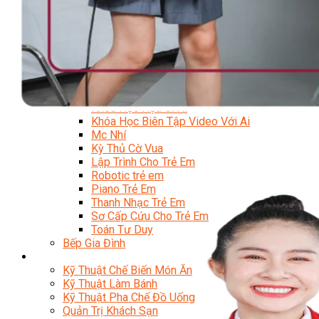
Trại Hè Hướng Nghiệp
Chuyên Đề Á Âu Kitchen For Kid & Teen
Chuyên Đề Kỹ Năng Sống
Khóa Học Nấu Ăn Cho Bé
Hội Họa Thiếu Nhi
Digital Art For Kids
Khóa Học Thiết Kế Truyện Tranh Ai
Khóa Học Họa Sĩ Ai
Khóa Học Biên Tập Video Với Ai
Mc Nhí
Kỳ Thủ Cờ Vua
Lập Trình Cho Trẻ Em
Robotic trẻ em
Piano Trẻ Em
Thanh Nhạc Trẻ Em
Sơ Cấp Cứu Cho Trẻ Em
Toán Tư Duy
Bếp Gia Đình
Trung Cấp CET
Kỹ Thuật Chế Biến Món Ăn
Kỹ Thuật Làm Bánh
Kỹ Thuật Pha Chế Đồ Uống
Quản Trị Khách Sạn