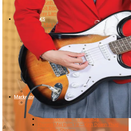
Bí Quyết Kinh Doanh Và Vận Hành Mô Hình Bánh
Chuyên Đề Bếp Bánh
Video Dạy Làm Bánh
Quản Trị NHKS
Quản Trị Nhà Hàng Khách Sạn Quốc Tế
Nghiệp Vụ Quản Lý NH-KS
Quản Lý Nhà Hàng Chuyên Nghiệp
Quản Lý Khách Sạn Chuyên Nghiệp
Nghiệp Vụ Quản Lý Nhà Hàng
Nghiệp Vụ Lễ Tân Chuyên Nghiệp
Giám Đốc Điều Hành Nhà Hàng
Tiếng Anh Nhà Hàng Khách Sạn
Khởi Sự Kinh Doanh Khách Sạn
Khởi Sự Kinh Doanh Nhà Hàng
Khởi Sự Kinh Doanh Khách Sạn Mini – Homestay –
AirBnB
Kiến Thức & Kỹ Năng Ngành NH – KS
Marketing
Digital Marketing
Giám Đốc Digital Marketing
Chuyên Viên Social Media
Tiktok Marketing – Tiktok Ads
Thương Mại Điện Tử – Kinh Doanh Thực
♫
Chiến Trên Shopee