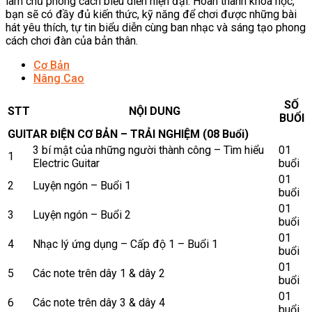
làm chủ phong cách biểu diễn hiện đại. Hoàn thành khóa học,
bạn sẽ có đầy đủ kiến thức, kỹ năng để chơi được những bài
hát yêu thích, tự tin biểu diễn cùng ban nhạc và sáng tạo phong
cách chơi đàn của bản thân.
Cơ Bản
Nâng Cao
SỐ
STT
NỘI DUNG
BUỔI
GUITAR ĐIỆN CƠ BẢN – TRẢI NGHIỆM (08 Buổi)
3 bí mật của những người thành công – Tìm hiểu
01
1
Electric Guitar
buổi
01
2
Luyện ngón – Buổi 1
buổi
01
3
Luyện ngón – Buổi 2
buổi
01
4
Nhạc lý ứng dụng – Cấp độ 1 – Buổi 1
buổi
01
5
Các note trên dây 1 & dây 2
buổi
01
6
Các note trên dây 3 & dây 4
buổi