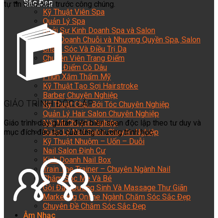
Sắc Đẹp
tự tin biểu diễn trước công chúng.
Kỹ Thuật Viên Spa
Quản Lý Spa
Khởi Sự Kinh Doanh Spa và Salon
Kinh Doanh Chuỗi và Nhượng Quyền Spa, Salon
Chăm Sóc Và Điều Trị Da
Chuyên Viên Trang Điểm
Trang Điểm Cô Dâu
Phun Xăm Thẩm Mỹ
Kỹ Thuật Tạo Sợi Hairstroke
Barber Chuyên Nghiệp
GIÁO TRÌNH ĐỘC LẬP
Kỹ Thuật Chải Bới Tóc Chuyên Nghiệp
Quản Lý Hair Salon Chuyên Nghiệp
Giáo trình dạy guitar điện biên soạn độc lập theo tư duy và
Nối Mi Chuyên Nghiệp
mục đích đào tạo của từng chương trình học.
Quản Lý Nail Salon Chuyên Nghiệp
Kỹ Thuật Nhuộm – Uốn – Duỗi
Nail Salon Định Cư
Kinh Doanh Nail Box
Train The Trainer – Chuyên Ngành Nail
Chăm Sóc Mẹ Và Bé
Gội Đầu Dưỡng Sinh Và Massage Thư Giãn
Marketing Online Ngành Chăm Sóc Sắc Đẹp
Chuyên Đề Chăm Sóc Sắc Đẹp
Âm Nhạc