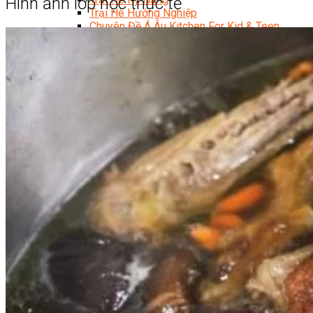
Hình ảnh lớp học thực tế
Trại Hè Hướng Nghiệp
Chuyên Đề Á Âu Kitchen For Kid & Teen
Chuyên Đề Kỹ Năng Sống
Khóa Học Nấu Ăn Cho Bé
Hội Họa Thiếu Nhi
Digital Art For Kids
Khóa Học Thiết Kế Truyện Tranh Ai
Khóa Học Họa Sĩ Ai
Khóa Học Biên Tập Video Với Ai
Mc Nhí
Kỳ Thủ Cờ Vua
Lập Trình Cho Trẻ Em
Robotic trẻ em
Piano Trẻ Em
Thanh Nhạc Trẻ Em
Sơ Cấp Cứu Cho Trẻ Em
Toán Tư Duy
Bếp Gia Đình
Trung Cấp CET
Kỹ Thuật Chế Biến Món Ăn
Kỹ Thuật Làm Bánh
Kỹ Thuật Pha Chế Đồ Uống
Quản Trị Khách Sạn