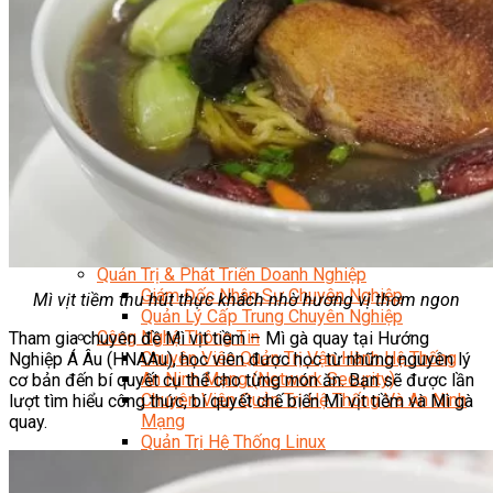
Kỹ Thuật Viên Điện Lạnh Dân Dụng
Kỹ Thuật Viên Điện Dân Dụng
Kỹ Thuật Viên Điện Công Nghiệp
Nghiệp Vụ Tư Vấn & Giám Sát MEP
Sửa Chữa Điện Lạnh Dân Dụng
Chuyên Viên Chẩn Đoán ECU
Kỹ Thuật Viên Đại Tu Hộp Số Tự Động Chuyên Sâu
Kỹ Thuật Quấn Dây Và Sửa Chữa Máy Điện
Thiết Kế Lắp Đặt Hệ Thống Điện Năng Lượng Mặt
Trời
Kỹ Thuật Viên Điện Tử Chuyên Ngành Điện – Điện
Lạnh Dân Dụng
Ngành Khác
Quản Trị & Phát Triển Doanh Nghiệp
Giám Đốc Nhân Sự Chuyên Nghiệp
Mì vịt tiềm thu hút thực khách nhờ hương vị thơm ngon
Quản Lý Cấp Trung Chuyên Nghiệp
Công Nghệ Thông Tin
Tham gia chuyên đề Mì vịt tiềm – Mì gà quay tại Hướng
Chuyên Viên Quản Trị Vận Hành Hệ Thống
Nghiệp Á Âu (HNAAu), học viên được học từ những nguyên lý
An Ninh Mạng (Network Security)
cơ bản đến bí quyết cụ thể cho từng món ăn. Bạn sẽ được lần
Chuyên Viên Quản Trị Hệ Thống Và An Ninh
lượt tìm hiểu công thức, bí quyết chế biến Mì vịt tiềm và Mì gà
Mạng
quay.
Quản Trị Hệ Thống Linux
Quản Trị Vận Hành Microsoft Azure
Data Analyst (Phân Tích Dữ Liệu)