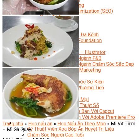
Facebook Marketing
Search Engine Optimization (SEO)
Quản Trị Fanpage
Facebook Ads
Google Ads
Content Marketing Đa Kênh
Digital Marketing Foundation
Bán Hàng Đa Kênh
Adobe Photoshop – Illustrator
Marketing Online Ngành F&B
Marketing Online Ngành Chăm Sóc Sắc Đẹp
Chuyên Đề Digital Marketing
Media Production
Chuyên Viên Tổ Chức Sự Kiện
Truyền Thông Đa Phương Tiện
Media Production
Nhiếp Ảnh Thương Mại
Sản Xuất Phim Kỹ Thuật Số
Biên Tập Video Cơ Bản Với Capcut
Dựng Phim Cơ Bản Với Adobe Premiere Pro
Sức Khỏe
Trang chủ
»
Học nấu ăn
»
Học Nấu Ăn Theo Món
»
Mì Vịt Tiềm
Kỹ Thuật Viên Xoa Bóp Ấn Huyệt Trị Liệu
– Mì Gà Quay
Chăm Sóc Người Cao Tuổi