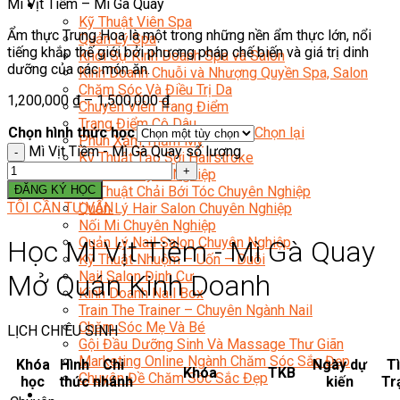
Mì Vịt Tiềm – Mì Gà Quay
Sắc Đẹp
Kỹ Thuật Viên Spa
Ẩm thực Trung Hoa là một trong những nền ẩm thực lớn, nổi
Quản Lý Spa
tiếng khắp thế giới bởi phương pháp chế biến và giá trị dinh
Khởi Sự Kinh Doanh Spa và Salon
dưỡng của các món ăn.
Kinh Doanh Chuỗi và Nhượng Quyền Spa, Salon
Chăm Sóc Và Điều Trị Da
1,200,000
₫
–
1,500,000
₫
Chuyên Viên Trang Điểm
Trang Điểm Cô Dâu
Chọn hình thức học
Chọn lại
Phun Xăm Thẩm Mỹ
Mì Vịt Tiềm - Mì Gà Quay số lượng
Kỹ Thuật Tạo Sợi Hairstroke
Barber Chuyên Nghiệp
ĐĂNG KÝ HỌC
Kỹ Thuật Chải Bới Tóc Chuyên Nghiệp
TÔI CẦN TƯ VẤN
Quản Lý Hair Salon Chuyên Nghiệp
Nối Mi Chuyên Nghiệp
Quản Lý Nail Salon Chuyên Nghiệp
Học Mì Vịt Tiềm - Mì Gà Quay
Kỹ Thuật Nhuộm – Uốn – Duỗi
Nail Salon Định Cư
Mở Quán Kinh Doanh
Kinh Doanh Nail Box
Train The Trainer – Chuyên Ngành Nail
Chăm Sóc Mẹ Và Bé
LỊCH CHIÊU SINH
Gội Đầu Dưỡng Sinh Và Massage Thư Giãn
Marketing Online Ngành Chăm Sóc Sắc Đẹp
Khóa
Hình
Chi
Ngày dự
T
Khóa
TKB
Chuyên Đề Chăm Sóc Sắc Đẹp
học
thức
nhánh
kiến
Tr
Âm Nhạc