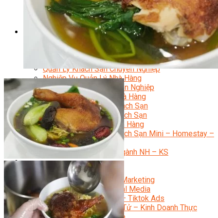
Bí Quyết Kinh Doanh Và Vận Hành Mô Hình Bánh
Chuyên Đề Bếp Bánh
Video Dạy Làm Bánh
Quản Trị NHKS
Quản Trị Nhà Hàng Khách Sạn Quốc Tế
Nghiệp Vụ Quản Lý NH-KS
Quản Lý Nhà Hàng Chuyên Nghiệp
Quản Lý Khách Sạn Chuyên Nghiệp
Nghiệp Vụ Quản Lý Nhà Hàng
Nghiệp Vụ Lễ Tân Chuyên Nghiệp
Giám Đốc Điều Hành Nhà Hàng
Tiếng Anh Nhà Hàng Khách Sạn
Khởi Sự Kinh Doanh Khách Sạn
Khởi Sự Kinh Doanh Nhà Hàng
Khởi Sự Kinh Doanh Khách Sạn Mini – Homestay –
AirBnB
Kiến Thức & Kỹ Năng Ngành NH – KS
Marketing
Digital Marketing
Giám Đốc Digital Marketing
Chuyên Viên Social Media
Tiktok Marketing – Tiktok Ads
Thương Mại Điện Tử – Kinh Doanh Thực
Chiến Trên Shopee