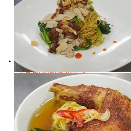
Chuyên Gia Cà Phê
Cà Phê Pha Máy
Loading...
Khởi Sự Kinh Doanh Cafe – Chuỗi Cafe
Bí Quyết Khởi Nghiệp Mô Hình Đồ Uống
Kinh Doanh Mô Hình Đồ Uống Thịnh Hành
Kinh Doanh Chuỗi Và Nhượng Quyền
Tiếng Anh Chuyên Ngành Pha Chế
Học Làm Kem
Học Pha Chế Trà Sữa
Chuyên Đề Pha Chế
Video Dạy Pha Chế
Làm Bánh
Nghiệp Vụ Bếp Trưởng Bếp Bánh
Nghiệp Vụ Bếp Bánh Quốc Tế
Nghiệp Vụ Quản Lý Bếp Bánh
Nghiệp Vụ Bánh Kem
Bánh Việt
Bánh Nhật
Bánh Mì Nâng Cao
Bánh Đài Loan
Bánh Ngắn Hạn
Bánh Kinh Doanh
Handmade Mini Cake
Master Class