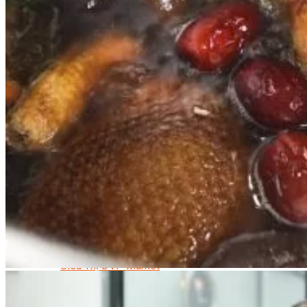
Quản Lý Kinh Doanh Nhà Hàng Và Dịch Vụ Ăn Uống
Hướng Dẫn Du Lịch
Quản Trị Lữ Hành
Marketing
Tạo Mẫu Và Chăm Sóc Sắc Đẹp
Truyền Thông Đa Phương Tiện
Công Nghệ Thông Tin
An Ninh Mạng
Thiết Kế Đồ Họa
Âm Nhạc
Điện Công Nghiệp Và Dân Dụng
Văn Hóa Phổ Thông
Nâng Cao Năng Lực Tiếng Anh – Chuẩn TOEIC
Tin Tức
HỌC BỔNG 2026
Học kỹ năng
Đào Tạo Nghề
Hoạt Động
Văn Hóa Ẩm Thực Việt Nam
Sự Kiện Hướng Nghiệp Á Âu
Siêu Thị ĐVP Market