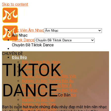
Skip to content
Học Viện Âm Nhạc
Âm Nhạc
Tiktok Dance
Chuyên Đề Tiktok Dance
CHUYÊN ĐỀ
Đầu Bếp
Bếp Trưởng Điều Hành
TIKTOK
Nghiệp Vụ Bếp Trưởng
Nghiệp Vụ Bếp Quốc Tế
Nghiệp Vụ Bếp Trưởng Bếp Việt
Nghiệp Vụ Bếp Trưởng Bếp Âu
DANCE
Nghiệp Vụ Bếp Trưởng Bếp Á
Nghiệp Vụ Bếp Trưởng Bếp Nhật
Nghiệp Vụ Bếp Trưởng Bếp Hoa
Cơ Bản
Nghiệp Vụ Bếp Hàn
Nghiệp Vụ Bếp Thái
Bạn bị cuốn hút trước những điệu nhảy đẹp mắt trên nền nhạc
Nghiệp Vụ Bếp Chay