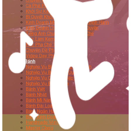
Chuyên Gia Cà Phê
Cà Phê Pha Máy
Khởi Sự Kinh Doanh Cafe – Chuỗi Cafe
Bí Quyết Khởi Nghiệp Mô Hình Đồ Uống
Kinh Doanh Mô Hình Đồ Uống Thịnh Hành
Kinh Doanh Chuỗi Và Nhượng Quyền
Tiếng Anh Chuyên Ngành Pha Chế
Học Làm Kem
Học Pha Chế Trà Sữa
Chuyên Đề Pha Chế
Video Dạy Pha Chế
Làm Bánh
Nghiệp Vụ Bếp Trưởng Bếp Bánh
Nghiệp Vụ Bếp Bánh Quốc Tế
Nghiệp Vụ Quản Lý Bếp Bánh
Nghiệp Vụ Bánh Kem
Bánh Việt
Bánh Nhật
Bánh Mì Nâng Cao
Bánh Đài Loan
Bánh Ngắn Hạn
Bánh Kinh Doanh
Handmade Mini Cake
Master Class