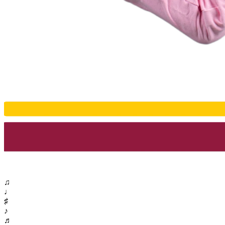
♫
♩
♯
♪
♬