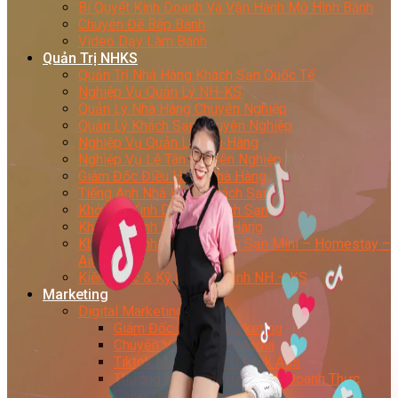
Bí Quyết Kinh Doanh Và Vận Hành Mô Hình Bánh
Chuyên Đề Bếp Bánh
Video Dạy Làm Bánh
Quản Trị NHKS
Quản Trị Nhà Hàng Khách Sạn Quốc Tế
Nghiệp Vụ Quản Lý NH-KS
Quản Lý Nhà Hàng Chuyên Nghiệp
Quản Lý Khách Sạn Chuyên Nghiệp
Nghiệp Vụ Quản Lý Nhà Hàng
Nghiệp Vụ Lễ Tân Chuyên Nghiệp
Giám Đốc Điều Hành Nhà Hàng
Tiếng Anh Nhà Hàng Khách Sạn
Khởi Sự Kinh Doanh Khách Sạn
Khởi Sự Kinh Doanh Nhà Hàng
Khởi Sự Kinh Doanh Khách Sạn Mini – Homestay –
AirBnB
Kiến Thức & Kỹ Năng Ngành NH – KS
Marketing
Digital Marketing
Giám Đốc Digital Marketing
Chuyên Viên Social Media
Tiktok Marketing – Tiktok Ads
Thương Mại Điện Tử – Kinh Doanh Thực
Chiến Trên Shopee