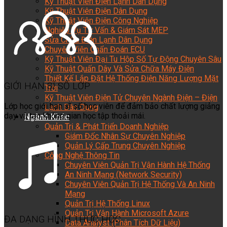
Kỹ Thuật Viên Điện Lạnh Dân Dụng
Kỹ Thuật Viên Điện Dân Dụng
Kỹ Thuật Viên Điện Công Nghiệp
Nghiệp Vụ Tư Vấn & Giám Sát MEP
Sửa Chữa Điện Lạnh Dân Dụng
Chuyên Viên Chẩn Đoán ECU
Kỹ Thuật Viên Đại Tu Hộp Số Tự Động Chuyên Sâu
Kỹ Thuật Quấn Dây Và Sửa Chữa Máy Điện
Thiết Kế Lắp Đặt Hệ Thống Điện Năng Lượng Mặt
GIỚI HẠN SĨ SỐ LỚP
Trời
Kỹ Thuật Viên Điện Tử Chuyên Ngành Điện – Điện
Lớp học giới hạn sĩ số học viên để đảm bảo chất lượng giảng
Lạnh Dân Dụng
dạy và tạo không gian học tập thoải mái.
Ngành Khác
Quản Trị & Phát Triển Doanh Nghiệp
Giám Đốc Nhân Sự Chuyên Nghiệp
Quản Lý Cấp Trung Chuyên Nghiệp
Công Nghệ Thông Tin
Chuyên Viên Quản Trị Vận Hành Hệ Thống
An Ninh Mạng (Network Security)
Chuyên Viên Quản Trị Hệ Thống Và An Ninh
Mạng
Quản Trị Hệ Thống Linux
Quản Trị Vận Hành Microsoft Azure
ĐA DẠNG HÌNH THỨC HỌC
Data Analyst (Phân Tích Dữ Liệu)