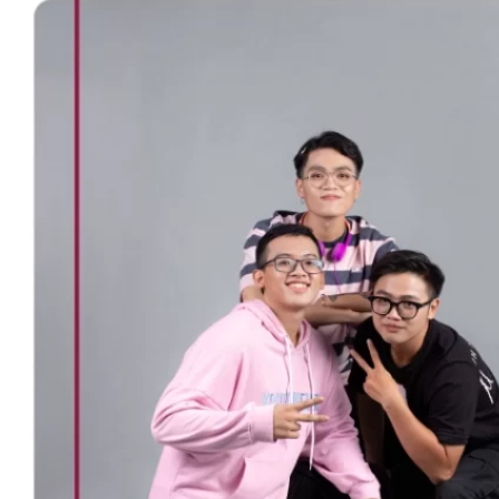
Trại Hè Hướng Nghiệp
Chuyên Đề Á Âu Kitchen For Kid & Teen
Chuyên Đề Kỹ Năng Sống
Khóa Học Nấu Ăn Cho Bé
Hội Họa Thiếu Nhi
Digital Art For Kids
Khóa Học Thiết Kế Truyện Tranh Ai
Khóa Học Họa Sĩ Ai
Khóa Học Biên Tập Video Với Ai
Mc Nhí
Kỳ Thủ Cờ Vua
Lập Trình Cho Trẻ Em
Robotic trẻ em
Piano Trẻ Em
Thanh Nhạc Trẻ Em
Sơ Cấp Cứu Cho Trẻ Em
Toán Tư Duy
Bếp Gia Đình
Trung Cấp CET
Kỹ Thuật Chế Biến Món Ăn
Kỹ Thuật Làm Bánh
Kỹ Thuật Pha Chế Đồ Uống
Quản Trị Khách Sạn