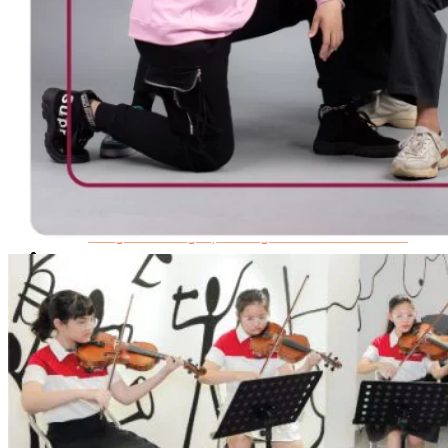
Quản Lý Kinh Doanh Nhà Hàng Và Dịch Vụ Ăn Uống
Hướng Dẫn Du Lịch
Quản Trị Lữ Hành
Marketing
Tạo Mẫu Và Chăm Sóc Sắc Đẹp
Truyền Thông Đa Phương Tiện
Công Nghệ Thông Tin
An Ninh Mạng
Thiết Kế Đồ Họa
Âm Nhạc
Điện Công Nghiệp Và Dân Dụng
Văn Hóa Phổ Thông
Nâng Cao Năng Lực Tiếng Anh – Chuẩn TOEIC
Tin Tức
HỌC BỔNG 2026
Học kỹ năng
Đào Tạo Nghề
Hoạt Động
Văn Hóa Ẩm Thực Việt Nam
Sự Kiện Hướng Nghiệp Á Âu
Siêu Thị ĐVP Market