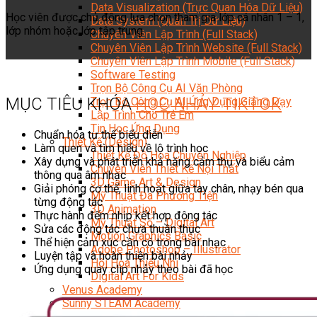
Data Visualization (Trực Quan Hóa Dữ Liệu)
Học viên được chủ động lựa chọn tham gia lớp cá nhân 1 – 1,
Data System (Quản Trị Dữ Liệu)
lớp nhóm hoặc lớp tập trung.
Chuyên Viên Lập Trình (Full Stack)
Chuyên Viên Lập Trình Website (Full Stack)
Chuyên Viên Lập Trình Mobile (Full Stack)
Software Testing
Trọn Bộ Công Cụ AI Văn Phòng
MỤC TIÊU KHÓA
HỌC NHẢY TIKTOK
Trọn Bộ Công Cụ AI Ứng Dụng Giảng Dạy
Lập Trình Cho Trẻ Em
Tin Học Ứng Dụng
Chuẩn hóa tư thế biểu diễn
Thiết Kế (Design)
Làm quen và tìm hiểu về lộ trình học
Thiết Kế Đồ Họa Chuyên Nghiệp
Xây dựng và phát triển khả năng cảm thụ và biểu cảm
Chuyên Viên Thiết Kế Nội Thất
thông qua âm nhạc
3D Game Art & Design
Giải phóng cơ thể, linh hoạt giữa tay chân, nhạy bén qua
Mỹ Thuật Đa Phương Tiện
từng động tác
3D Animation
Thực hành đếm nhịp kết hợp động tác
Mỹ Thuật Số – Digital Art
Sửa các động tác chưa thuần thục
Motion Graphics Basic
Thể hiện cảm xúc cần có trong bài nhạc
Adobe Photoshop – Illustrator
Luyện tập và hoàn thiện bài nhảy
Hội Họa Thiếu Nhi
Ứng dụng quay clip nhảy theo bài đã học
Digital Art For Kids
Venus Academy
Sunny STEAM Academy
Trại Hè Kỹ Năng