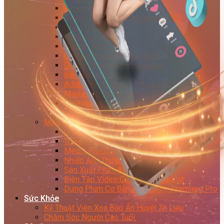
Facebook Marketing
Search Engine Optimization (SEO)
Quản Trị Fanpage
Facebook Ads
Google Ads
Content Marketing Đa Kênh
Digital Marketing Foundation
Bán Hàng Đa Kênh
Adobe Photoshop – Illustrator
Marketing Online Ngành F&B
Marketing Online Ngành Chăm Sóc Sắc Đẹp
Chuyên Đề Digital Marketing
Media Production
Chuyên Viên Tổ Chức Sự Kiện
Truyền Thông Đa Phương Tiện
Media Production
Nhiếp Ảnh Thương Mại
Sản Xuất Phim Kỹ Thuật Số
Biên Tập Video Cơ Bản Với Capcut
Dựng Phim Cơ Bản Với Adobe Premiere Pro
Sức Khỏe
Kỹ Thuật Viên Xoa Bóp Ấn Huyệt Trị Liệu
Chăm Sóc Người Cao Tuổi