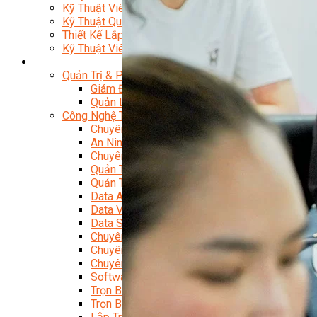
Kỹ Thuật Viên Đại Tu Hộp Số Tự Động Chuyên Sâu
Kỹ Thuật Quấn Dây Và Sửa Chữa Máy Điện
Thiết Kế Lắp Đặt Hệ Thống Điện Năng Lượng Mặt Tr
Kỹ Thuật Viên Điện Tử Chuyên Ngành Điện – Điện 
Ngành Khác
Quản Trị & Phát Triển Doanh Nghiệp
Giám Đốc Nhân Sự Chuyên Nghiệp
Quản Lý Cấp Trung Chuyên Nghiệp
Công Nghệ Thông Tin
Chuyên Viên Quản Trị Vận Hành Hệ Thống
An Ninh Mạng (Network Security)
Chuyên Viên Quản Trị Hệ Thống Và An Ninh M
Quản Trị Hệ Thống Linux
Quản Trị Vận Hành Microsoft Azure
Data Analyst (Phân Tích Dữ Liệu)
Data Visualization (Trực Quan Hóa Dữ Liệu)
Data System (Quản Trị Dữ Liệu)
Chuyên Viên Lập Trình (Full Stack)
Chuyên Viên Lập Trình Website (Full Stack)
Chuyên Viên Lập Trình Mobile (Full Stack)
Software Testing
Trọn Bộ Công Cụ AI Văn Phòng
Trọn Bộ Công Cụ AI Ứng Dụng Giảng Dạy