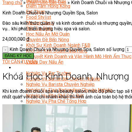
Nghiệp Vụ Bếp Phụ
Trang chủ
»
Chăm Sóc Sắc Đẹp
»
Kinh Doanh Chuỗi và Nhượng 
Điểm Tâm Hồng Kông
Eat Clean
Kinh Doanh Chuỗi và Nhượng Quyền Spa, Salon
Food Stylist
Master Class
Đào sâu kiến thức quản lý và kinh doanh chuỗi và nhượng quyền
Bếp Gia Đình
vụ… khi phát triển thương hiệu spa và salon.
Học Nấu Ăn Mở Quán
24,000,000
₫
Chuyên Đề Bếp Nóng
Khởi Sự Kinh Doanh Ngành F&B
Kinh Doanh Chuỗi và Nhượng Quyền Spa, Salon số lượng
Khởi Sự Kinh Doanh Nhà Hàng
ĐĂNG KÝ HỌC
Bí Quyết Kinh Doanh và Vận Hành Mô Hình Ẩm Thực
TÔI CẦN TƯ VẤN
Video Dạy Nấu Ăn
Pha Chế
Nghiệp Vụ Bar Trưởng
Khóa Học Kinh Doanh, Nhượng 
Nghiệp Vụ Bartender Chuyên Nghiệp
Nghiệp Vụ Barista Chuyên Nghiệp
Nghiệp Vụ Flair Bartending Chuyên Nghiệp
Khi kinh doanh chuỗi spa và beauty salon, mức độ phức tạp sẽ tă
Nghiệp Vụ Pha Chế Đặc Biệt
nhất quán với các chi nhánh khác thì hình ảnh của toàn bộ hệ th
Nghiệp Vụ Pha Chế Tổng Hợp
Nghiệp Vụ Quản Lý Bar
Chuyên Gia Cà Phê
Cà Phê Pha Máy
Khởi Sự Kinh Doanh Cafe – Chuỗi Cafe
Bí Quyết Khởi Nghiệp Mô Hình Đồ Uống