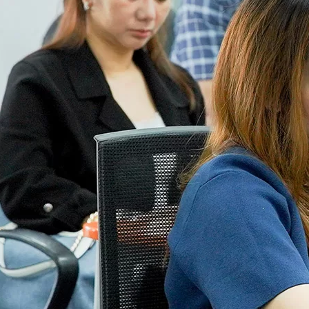
ời
Lạnh Dân Dụng
ạng