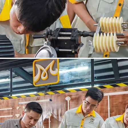
ời
Lạnh Dân Dụng
ạng