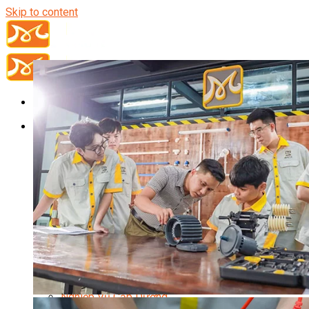
Skip to content
Đầu Bếp
Bếp Trưởng Điều Hành
Nghiệp Vụ Bếp Trưởng
Nghiệp Vụ Bếp Quốc Tế
Nghiệp Vụ Bếp Trưởng Bếp Việt
Nghiệp Vụ Bếp Trưởng Bếp Âu
Nghiệp Vụ Bếp Trưởng Bếp Á
Nghiệp Vụ Bếp Trưởng Bếp Nhật
Nghiệp Vụ Bếp Trưởng Bếp Hoa
Nghiệp Vụ Bếp Hàn
Nghiệp Vụ Bếp Thái
Nghiệp Vụ Bếp Chay
Nghiệp Vụ Quản Lý Bếp
Nghiệp Vụ Cấp Dưỡng