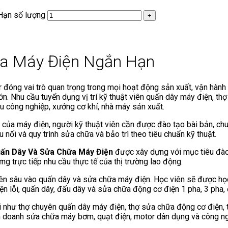
Hạn số lượng
ữa Máy Điện Ngắn Hạn
or đóng vai trò quan trọng trong mọi hoạt động sản xuất, vận hàn
n. Nhu cầu tuyển dụng vị trí kỹ thuật viên quấn dây máy điện, th
khu công nghiệp, xưởng cơ khí, nhà máy sản xuất.
 của máy điện, người kỹ thuật viên cần được đào tạo bài bản, ch
 nối và quy trình sửa chữa và bảo trì theo tiêu chuẩn kỹ thuật.
uấn Dây Và Sửa Chữa Máy Điện
được xây dựng với mục tiêu đào 
g trực tiếp nhu cầu thực tế của thị trường lao động.
n sâu vào quấn dây và sửa chữa máy điện. Học viên sẽ được học 
ện lỗi, quấn dây, đấu dây và sửa chữa động cơ điện 1 pha, 3 pha,
i như thợ chuyên quấn dây máy điện, thợ sửa chữa động cơ điện, t
inh doanh sửa chữa máy bơm, quạt điện, motor dân dụng và công n