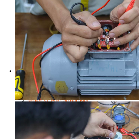
Nghiệp Vụ Bếp Phụ
Điểm Tâm Hồng Kông
Eat Clean
Food Stylist
Master Class
Bếp Gia Đình
Học Nấu Ăn Mở Quán
Chuyên Đề Bếp Nóng
Khởi Sự Kinh Doanh Ngành F&B
Khởi Sự Kinh Doanh Nhà Hàng
Bí Quyết Kinh Doanh và Vận Hành Mô Hình Ẩm Thực
Video Dạy Nấu Ăn
Pha Chế
Nghiệp Vụ Bar Trưởng
Nghiệp Vụ Bartender Chuyên Nghiệp
Nghiệp Vụ Barista Chuyên Nghiệp
Nghiệp Vụ Flair Bartending Chuyên Nghiệp
Nghiệp Vụ Pha Chế Đặc Biệt
Nghiệp Vụ Pha Chế Tổng Hợp
Nghiệp Vụ Quản Lý Bar
Chuyên Gia Cà Phê
Cà Phê Pha Máy
Khởi Sự Kinh Doanh Cafe – Chuỗi Cafe
Bí Quyết Khởi Nghiệp Mô Hình Đồ Uống