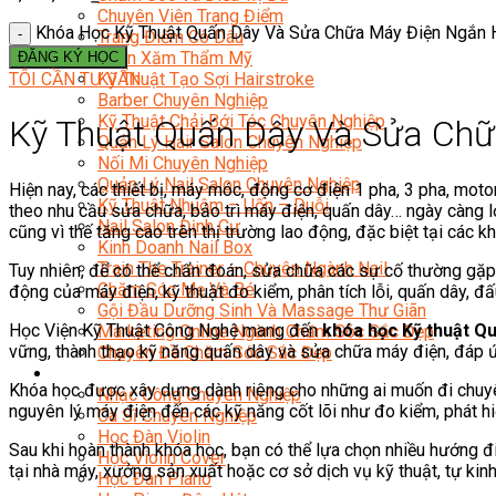
Chuyên Viên Trang Điểm
Khóa Học Kỹ Thuật Quấn Dây Và Sửa Chữa Máy Điện Ngắn 
Trang Điểm Cô Dâu
Phun Xăm Thẩm Mỹ
ĐĂNG KÝ HỌC
TÔI CẦN TƯ VẤN
Kỹ Thuật Tạo Sợi Hairstroke
Barber Chuyên Nghiệp
Kỹ Thuật Chải Bới Tóc Chuyên Nghiệp
Kỹ Thuật Quấn Dây Và Sửa Ch
Quản Lý Hair Salon Chuyên Nghiệp
Nối Mi Chuyên Nghiệp
Quản Lý Nail Salon Chuyên Nghiệp
Hiện nay, các thiết bị, máy móc, động cơ điện 1 pha, 3 pha, mot
Kỹ Thuật Nhuộm – Uốn – Duỗi
theo nhu cầu sửa chữa, bảo trì máy điện, quấn dây… ngày càng lớ
Nail Salon Định Cư
cũng vì thế tăng cao trên thị trường lao động, đặc biệt tại các 
Kinh Doanh Nail Box
Train The Trainer – Chuyên Ngành Nail
Tuy nhiên, để có thể chẩn đoán, sửa chữa các sự cố thường gặp
Chăm Sóc Mẹ Và Bé
động của máy điện, kỹ thuật đo kiểm, phân tích lỗi, quấn dây, đấu
Gội Đầu Dưỡng Sinh Và Massage Thư Giãn
Học Viện Kỹ Thuật Công Nghệ mang đến
khóa học Kỹ thuật Q
Marketing Online Ngành Chăm Sóc Sắc Đẹp
vững, thành thạo kỹ năng quấn dây và sửa chữa máy điện, đáp ứn
Chuyên Đề Chăm Sóc Sắc Đẹp
Âm Nhạc
Khóa học được xây dựng dành riêng cho những ai muốn đi chuyê
Nhạc Công Chuyên Nghiệp
nguyên lý máy điện đến các kỹ năng cốt lõi như đo kiểm, phát hi
Ca Sĩ Chuyên Nghiệp
Học Đàn Violin
Sau khi hoàn thành khóa học, bạn có thể lựa chọn nhiều hướng đ
Học Violin Cover
tại nhà máy, xưởng sản xuất hoặc cơ sở dịch vụ kỹ thuật, tự k
Học Đàn Piano