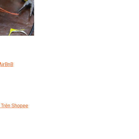
AirBnB
 Trên Shopee