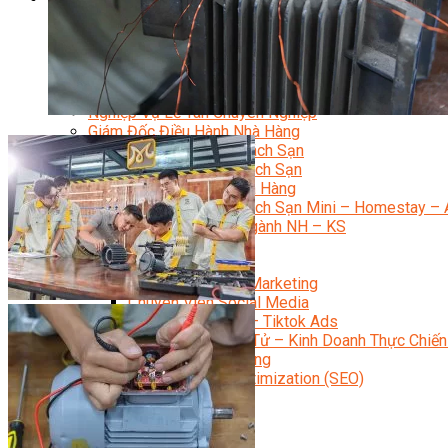
Quản Trị Nhà Hàng Khách Sạn Quốc Tế
Nghiệp Vụ Quản Lý NH-KS
Quản Lý Nhà Hàng Chuyên Nghiệp
Quản Lý Khách Sạn Chuyên Nghiệp
Nghiệp Vụ Quản Lý Nhà Hàng
Nghiệp Vụ Lễ Tân Chuyên Nghiệp
Giám Đốc Điều Hành Nhà Hàng
Tiếng Anh Nhà Hàng Khách Sạn
Khởi Sự Kinh Doanh Khách Sạn
Khởi Sự Kinh Doanh Nhà Hàng
Khởi Sự Kinh Doanh Khách Sạn Mini – Homestay – 
Kiến Thức & Kỹ Năng Ngành NH – KS
Marketing
Digital Marketing
Giám Đốc Digital Marketing
Chuyên Viên Social Media
Tiktok Marketing – Tiktok Ads
Thương Mại Điện Tử – Kinh Doanh Thực Chiến
Facebook Marketing
Search Engine Optimization (SEO)
Quản Trị Fanpage
Facebook Ads
Google Ads