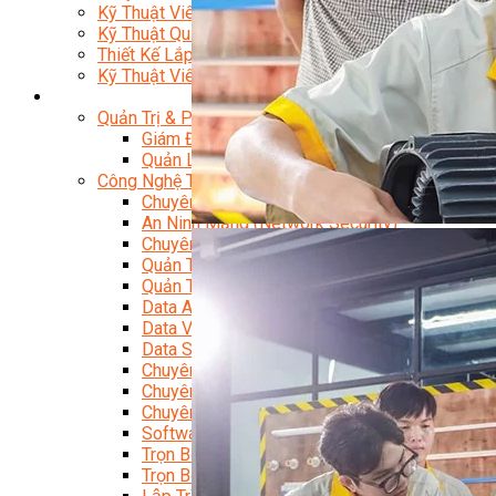
Kỹ Thuật Viên Đại Tu Hộp Số Tự Động Chuyên Sâu
Kỹ Thuật Quấn Dây Và Sửa Chữa Máy Điện
Thiết Kế Lắp Đặt Hệ Thống Điện Năng Lượng Mặt Tr
Kỹ Thuật Viên Điện Tử Chuyên Ngành Điện – Điện 
Ngành Khác
Quản Trị & Phát Triển Doanh Nghiệp
Giám Đốc Nhân Sự Chuyên Nghiệp
Quản Lý Cấp Trung Chuyên Nghiệp
Công Nghệ Thông Tin
Chuyên Viên Quản Trị Vận Hành Hệ Thống
An Ninh Mạng (Network Security)
Chuyên Viên Quản Trị Hệ Thống Và An Ninh M
Quản Trị Hệ Thống Linux
Quản Trị Vận Hành Microsoft Azure
Data Analyst (Phân Tích Dữ Liệu)
Data Visualization (Trực Quan Hóa Dữ Liệu)
Data System (Quản Trị Dữ Liệu)
Chuyên Viên Lập Trình (Full Stack)
Chuyên Viên Lập Trình Website (Full Stack)
Chuyên Viên Lập Trình Mobile (Full Stack)
Software Testing
Trọn Bộ Công Cụ AI Văn Phòng
Trọn Bộ Công Cụ AI Ứng Dụng Giảng Dạy