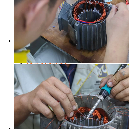
Kinh Doanh Mô Hình Đồ Uống Thịnh Hành
Kinh Doanh Chuỗi Và Nhượng Quyền
Tiếng Anh Chuyên Ngành Pha Chế
Học Làm Kem
Học Pha Chế Trà Sữa
Chuyên Đề Pha Chế
Video Dạy Pha Chế
Làm Bánh
Nghiệp Vụ Bếp Trưởng Bếp Bánh
Nghiệp Vụ Bếp Bánh Quốc Tế
Nghiệp Vụ Quản Lý Bếp Bánh
Nghiệp Vụ Bánh Kem
Bánh Việt
Bánh Nhật
Bánh Mì Nâng Cao
Bánh Đài Loan
Bánh Ngắn Hạn
Bánh Kinh Doanh
Handmade Mini Cake
Master Class
Bí Quyết Kinh Doanh Và Vận Hành Mô Hình Bánh
Chuyên Đề Bếp Bánh
Video Dạy Làm Bánh
Quản Trị NHKS