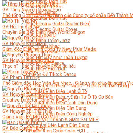
Học Piano Đệm Hát
Học Piano Trẻ Em
GV. Tăng Nguyễn Hoàng Bảo
Học Đàn Guitar
Phó tổng Giám đốc Điều hành của Công ty cổ phần Bến Thành 
Học Guitar Đệm Hát
Học Electric Guitar (Guitar Điện)
GV. Hồ Thị Việt Mỹ
Học Electric Guitar Cover
Chuyên Gia Bếp Bánh New World Saigon
Học Keyboard
Học Đánh Trống Jazz
GV. Nguyễn Đình Nam
Học Thanh Nhạc
Giám đốc Điều hành Công Ty New Plus Media
Học Thanh Nhạc Trẻ Em
Học Hát Hay Như Thần Tượng
GV. Nguyễn Phương Thảo
Học K-POP Dance
Thạc sĩ - Bác sĩ chuyên khoa da liễu
Học Nhảy Hiện Đại
Chuyên Đề Tiktok Dance
GV. Phạm Tấn Huy
Kỹ Thuật – Công Nghệ
Phó Giám đốc Học Viện Âm Nhạc - Giảng viên chuyên ngành Vio
Kỹ Thuật Viên Điện – Nước – Điện Lạnh Dân Dụng
Kỹ Thuật Viên Điện Lạnh Ô Tô
GV. Nguyễn Phương Huy
Kỹ Thuật Viên Điện – Điện Tử Ô Tô Cơ Bản
Creative Director Công ty ACACY
Kỹ Thuật Viên Điện Lạnh Dân Dụng
Kỹ Thuật Viên Điện Dân Dụng
GV. Nguyễn Thị Thu Thủy
Kỹ Thuật Viên Điện Công Nghiệp
Giảng Viên Bộ Môn Cờ Vua
Nghiệp Vụ Tư Vấn & Giám Sát MEP
Sửa Chữa Điện Lạnh Dân Dụng
GV. Đào Quang Hưng
Chuyên Viên Chẩn Đoán ECU