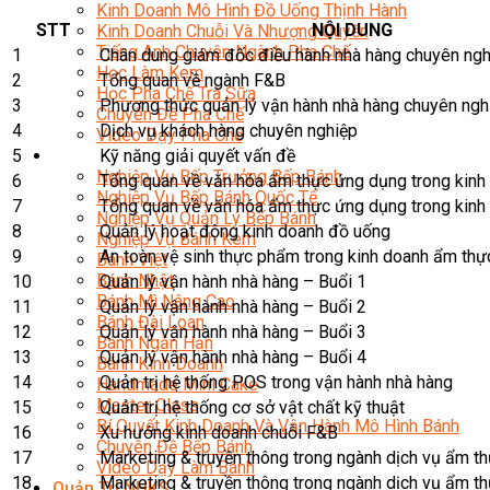
Kinh Doanh Mô Hình Đồ Uống Thịnh Hành
STT
NỘI DUNG
Kinh Doanh Chuỗi Và Nhượng Quyền
Tiếng Anh Chuyên Ngành Pha Chế
1
Chân dung giám đốc điều hành nhà hàng chuyên ngh
Học Làm Kem
2
Tổng quan về ngành F&B
Học Pha Chế Trà Sữa
3
Phương thức quản lý vận hành nhà hàng chuyên ngh
Chuyên Đề Pha Chế
4
Dịch vụ khách hàng chuyên nghiệp
Video Dạy Pha Chế
5
Kỹ năng giải quyết vấn đề
Làm Bánh
Nghiệp Vụ Bếp Trưởng Bếp Bánh
6
Tổng quan về văn hóa ẩm thực ứng dụng trong kinh
Nghiệp Vụ Bếp Bánh Quốc Tế
7
Tổng quan về văn hóa ẩm thực ứng dụng trong kinh
Nghiệp Vụ Quản Lý Bếp Bánh
8
Quản lý hoạt động kinh doanh đồ uống
Nghiệp Vụ Bánh Kem
9
An toàn vệ sinh thực phẩm trong kinh doanh ẩm thự
Bánh Việt
Bánh Nhật
10
Quản lý vận hành nhà hàng – Buổi 1
Bánh Mì Nâng Cao
11
Quản lý vận hành nhà hàng – Buổi 2
Bánh Đài Loan
12
Quản lý vận hành nhà hàng – Buổi 3
Bánh Ngắn Hạn
13
Quản lý vận hành nhà hàng – Buổi 4
Bánh Kinh Doanh
14
Quản trị hệ thống POS trong vận hành nhà hàng
Handmade Mini Cake
Master Class
15
Quản trị hệ thống cơ sở vật chất kỹ thuật
Bí Quyết Kinh Doanh Và Vận Hành Mô Hình Bánh
16
Xu hướng kinh doanh chuỗi F&B
Chuyên Đề Bếp Bánh
17
Marketing & truyền thông trong ngành dịch vụ ẩm th
Video Dạy Làm Bánh
18
Marketing & truyền thông trong ngành dịch vụ ẩm th
Quản Trị NHKS