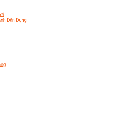
ời
a
Lạnh Dân Dụng
ạng