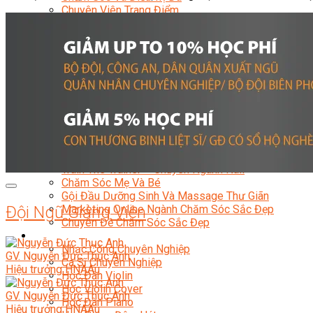
Chuyên Viên Trang Điểm
Trang Điểm Cô Dâu
Phun Xăm Thẩm Mỹ
Kỹ Thuật Tạo Sợi Hairstroke
Barber Chuyên Nghiệp
Kỹ Thuật Chải Bới Tóc Chuyên Nghiệp
Quản Lý Hair Salon Chuyên Nghiệp
Nối Mi Chuyên Nghiệp
Quản Lý Nail Salon Chuyên Nghiệp
Kỹ Thuật Nhuộm – Uốn – Duỗi
Nail Salon Định Cư
Kinh Doanh Nail Box
Train The Trainer – Chuyên Ngành Nail
Chăm Sóc Mẹ Và Bé
Gội Đầu Dưỡng Sinh Và Massage Thư Giãn
Marketing Online Ngành Chăm Sóc Sắc Đẹp
Đội Ngũ Giảng Viên
Chuyên Đề Chăm Sóc Sắc Đẹp
Âm Nhạc
Nhạc Công Chuyên Nghiệp
GV. Nguyễn Đức Thục Anh
Ca Sĩ Chuyên Nghiệp
Hiệu trưởng HNAAu
Học Đàn Violin
Học Violin Cover
GV. Nguyễn Đức Thục Anh
Học Đàn Piano
Hiệu trưởng HNAAu