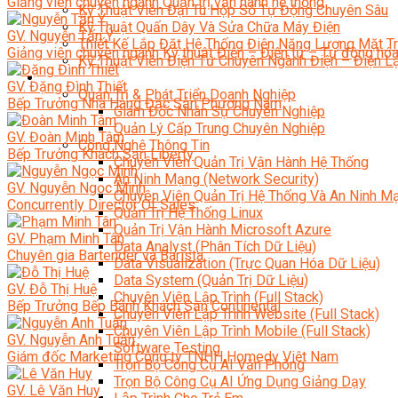
Giảng viên chuyên ngành Quản trị vận hành hệ thống
Kỹ Thuật Viên Đại Tu Hộp Số Tự Động Chuyên Sâu
Kỹ Thuật Quấn Dây Và Sửa Chữa Máy Điện
GV. Nguyễn Tấn Ý
Thiết Kế Lắp Đặt Hệ Thống Điện Năng Lượng Mặt Tr
Giảng viên chuyên ngành Kỹ thuật Điện – Điện tử – Tự động hó
Kỹ Thuật Viên Điện Tử Chuyên Ngành Điện – Điện 
Ngành Khác
GV. Đặng Đình Thiết
Quản Trị & Phát Triển Doanh Nghiệp
Bếp Trưởng Nhà Hàng Đặc Sản Phương Nam
Giám Đốc Nhân Sự Chuyên Nghiệp
Quản Lý Cấp Trung Chuyên Nghiệp
GV. Đoàn Minh Tâm
Công Nghệ Thông Tin
Bếp Trưởng Khách Sạn Liberty
Chuyên Viên Quản Trị Vận Hành Hệ Thống
An Ninh Mạng (Network Security)
GV. Nguyễn Ngọc Minh
Chuyên Viên Quản Trị Hệ Thống Và An Ninh M
Concurrently Director Of Sales
Quản Trị Hệ Thống Linux
Quản Trị Vận Hành Microsoft Azure
GV. Phạm Minh Tân
Data Analyst (Phân Tích Dữ Liệu)
Chuyên gia Bartender và Barista
Data Visualization (Trực Quan Hóa Dữ Liệu)
Data System (Quản Trị Dữ Liệu)
GV. Đỗ Thị Huệ
Chuyên Viên Lập Trình (Full Stack)
Bếp Trưởng Bếp Bánh Khách Sạn Continental
Chuyên Viên Lập Trình Website (Full Stack)
Chuyên Viên Lập Trình Mobile (Full Stack)
GV. Nguyễn Anh Tuấn
Software Testing
Giám đốc Marketing Công ty TNHH Homedy Việt Nam
Trọn Bộ Công Cụ AI Văn Phòng
Trọn Bộ Công Cụ AI Ứng Dụng Giảng Dạy
GV. Lê Văn Huy