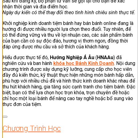
Sau khi đăng ký, bộ phận tư vấn sẽ gọi lại cho bạn để xác
nhận thời gian và địa điểm học.
Ngày dự kiến có thể thay đổi theo tình hình chiêu sinh thực tế.
Khởi nghiệp kinh doanh tiệm bánh hay bán bánh online đang là
hướng đi được nhiều người lựa chọn theo đuổi. Tuy nhiên, để
có thể đứng vững và thu về lợi nhuận cao, các sản phẩm bánh
của bạn cần có sự độc đáo, hương vị thơm ngon, đồng thời
đáp ứng được nhu cầu và sở thích của khách hàng.
Hiểu được thực tế đó,
Hướng Nghiệp Á Âu
(
HNAAu
) đã
nghiên cứu và ban hành
khóa học Bánh Kinh Doanh
. Nội dung
chương trình được xây dựng kỹ lưỡng, cung cấp cho học viên
đầy đủ kiến thức, kỹ thuật thực hiện những món bánh hấp dẫn,
phù hợp với nhiều chủ đề và hình thức kinh doanh khác nhau để
thu hút khách hàng, gia tăng sức cạnh tranh cho tiệm bánh. Đặc
biệt, bạn có thể lựa chọn học trọn khóa, trọn chuyên đề hoặc
chỉ học một loại bánh để nâng cao tay nghề hoặc bổ sung vào
thực đơn của tiệm.
Chương Trình Học