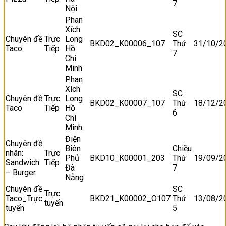
7
Nội
Phan
Xích
SC
Chuyên đề
Trực
Long
BKD02_K00006_107
Thứ
31/10/2
Taco
Tiếp
Hồ
7
Chí
Minh
Phan
Xích
SC
Chuyên đề
Trực
Long
BKD02_K00007_107
Thứ
18/12/2
Taco
Tiếp
Hồ
6
Chí
Minh
Điện
Chuyên đề
Biên
Chiều
nhân:
Trực
Phủ
BKD10_K00001_203
Thứ
19/09/2
Sandwich
Tiếp
Đà
7
– Burger
Nẵng
Chuyên đề
SC
Trực
Taco_Trực
BKD21_K00002_O107
Thứ
13/08/2
tuyến
tuyến
5