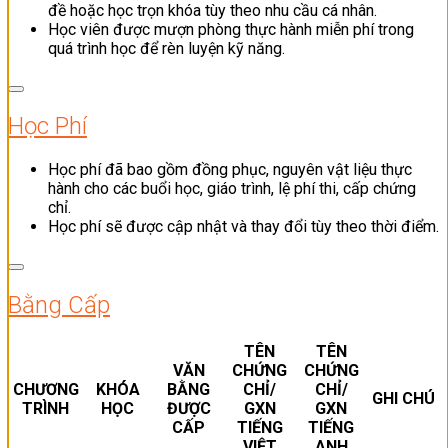
đề hoặc học trọn khóa tùy theo nhu cầu cá nhân.
Học viên được mượn phòng thực hành miễn phí trong
quá trình học để rèn luyện kỹ năng.
Học Phí
Học phí đã bao gồm đồng phục, nguyên vật liệu thực
hành cho các buổi học, giáo trình, lệ phí thi, cấp chứng
chỉ.
Học phí sẽ được cập nhật và thay đổi tùy theo thời điểm.
Bằng Cấp
TÊN
TÊN
VĂN
CHỨNG
CHỨNG
CHƯƠNG
KHÓA
BẰNG
CHỈ/
CHỈ/
GHI CHÚ
TRÌNH
HỌC
ĐƯỢC
GXN
GXN
CẤP
TIẾNG
TIẾNG
VIỆT
ANH