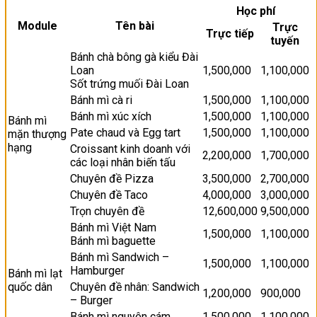
Học phí
Module
Tên bài
Trực
Trực tiếp
tuyến
Bánh chà bông gà kiểu Đài
Loan
1,500,000
1,100,000
Sốt trứng muối Đài Loan
Bánh mì cà ri
1,500,000
1,100,000
Bánh mì xúc xích
1,500,000
1,100,000
Bánh mì
Pate chaud và Egg tart
1,500,000
1,100,000
mặn thượng
hạng
Croissant kinh doanh với
2,200,000
1,700,000
các loại nhân biến tấu
Chuyên đề Pizza
3,500,000
2,700,000
Chuyên đề Taco
4,000,000
3,000,000
Trọn chuyên đề
12,600,000
9,500,000
Bánh mì Việt Nam
1,500,000
1,100,000
Bánh mì baguette
Bánh mì Sandwich –
1,500,000
1,100,000
Hamburger
Bánh mì lạt
quốc dân
Chuyên đề nhân: Sandwich
1,200,000
900,000
– Burger
Bánh mì nguyên cám
1,500,000
1,100,000