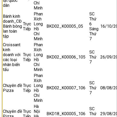
lạt quốc
Chí
dân
Minh
Phan
SC
Bánh kinh
Xích
Thứ
doanh_CĐ
Trực
Long
6
Bánh bông
BKD02_K00005_05
16/10/2
Tiếp
Hồ
Sáng
lan toàn
Chí
Thứ
tập
Minh
7
Croissant
Phan
kinh
Xích
SC
doanh với
Trực
Long
BKD02_K00006_105
Thứ
26/09/2
các loại
Tiếp
Hồ
7
nhân biến
Chí
tấu
Minh
Phan
Xích
SC
Chuyên đề
Trực
Long
BKD02_K00007_106
Thứ
08/08/2
Pizza
Tiếp
Hồ
7
Chí
Minh
Hà
SC
Chuyên đề
Trực
Nội
BKD18_K00005_106
Thứ
29/08/2
Pizza
Tiếp
Hà