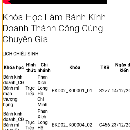
Khóa Học Làm Bánh Kinh
Doanh Thành Công Cùng
Chuyên Gia
LỊCH CHIÊU SINH
Hình
Chi
Ngày 
Khóa học
Khóa
TKB
thức
nhánh
kiến
Bánh kinh
Phan
doanh_CĐ
Xích
Bánh mì
Trực
Long
BKD02_K00001_01
S2>7
14/12/2
mặn
Tiếp
Hồ
thượng
Chí
hạng
Minh
Phan
Bánh kinh
Xích
doanh_CĐ
Trực
Long
Bánh mì
BKD02_K00004_02
C456
23/12/2
Tiếp
Hồ