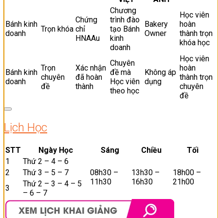
Chương
Học viên
Chứng
trình đào
Bánh kinh
Bakery
hoàn
Trọn khóa
chỉ
tạo Bánh
doanh
Owner
thành trọn
HNAAu
kinh
khóa học
doanh
Học viên
Chuyên
Trọn
Xác nhận
hoàn
Bánh kinh
đề mà
Không áp
chuyên
đã hoàn
thành trọn
doanh
Học viên
dụng
đề
thành
chuyên
theo học
đề
Lịch Học
STT
Ngày Học
Sáng
Chiều
Tối
1
Thứ 2 – 4 – 6
2
Thứ 3 – 5 – 7
08h30 –
13h30 –
18h00 –
11h30
16h30
21h00
Thứ 2 – 3 – 4 – 5
3
– 6 – 7