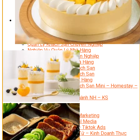
Bí Quyết Kinh Doanh Và Vận Hành Mô Hình Bánh
Chuyên Đề Bếp Bánh
Video Dạy Làm Bánh
Quản Trị NHKS
Quản Trị Nhà Hàng Khách Sạn Quốc Tế
Nghiệp Vụ Quản Lý NH-KS
Quản Lý Nhà Hàng Chuyên Nghiệp
Quản Lý Khách Sạn Chuyên Nghiệp
Nghiệp Vụ Quản Lý Nhà Hàng
Nghiệp Vụ Lễ Tân Chuyên Nghiệp
Giám Đốc Điều Hành Nhà Hàng
Tiếng Anh Nhà Hàng Khách Sạn
Khởi Sự Kinh Doanh Khách Sạn
Khởi Sự Kinh Doanh Nhà Hàng
Khởi Sự Kinh Doanh Khách Sạn Mini – Homestay –
AirBnB
Kiến Thức & Kỹ Năng Ngành NH – KS
Marketing
Digital Marketing
Giám Đốc Digital Marketing
Chuyên Viên Social Media
Tiktok Marketing – Tiktok Ads
Thương Mại Điện Tử – Kinh Doanh Thực
Chiến Trên Shopee