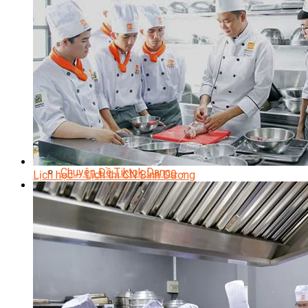
Học Piano Đệm Hát
Học Piano Trẻ Em
Học Đàn Guitar
Học Guitar Đệm Hát
Học Electric Guitar (Guitar Điện)
Học Electric Guitar Cover
Học Keyboard
Học Đánh Trống Jazz
Học Thanh Nhạc
Học Thanh Nhạc Trẻ Em
Học Hát Hay Như Thần Tượng
Học K-POP Dance
Học Nhảy Hiện Đại
Chuyên Đề Tiktok Dance
Lịch học – Lịch thi CN Bình Dương
Kỹ Thuật – Công Nghệ
Kỹ Thuật Viên Điện – Nước – Điện Lạnh Dân Dụng
Kỹ Thuật Viên Điện Lạnh Ô Tô
Kỹ Thuật Viên Điện – Điện Tử Ô Tô Cơ Bản
Kỹ Thuật Viên Điện Lạnh Dân Dụng
Kỹ Thuật Viên Điện Dân Dụng
Kỹ Thuật Viên Điện Công Nghiệp
Nghiệp Vụ Tư Vấn & Giám Sát MEP
Sửa Chữa Điện Lạnh Dân Dụng
Chuyên Viên Chẩn Đoán ECU