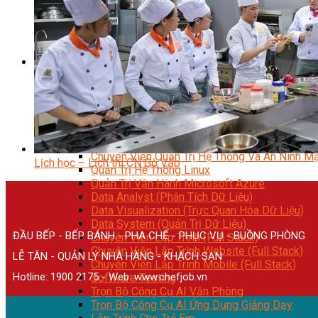
Kỹ Thuật Viên Đại Tu Hộp Số Tự Động Chuyên Sâu
Kỹ Thuật Quấn Dây Và Sửa Chữa Máy Điện
Thiết Kế Lắp Đặt Hệ Thống Điện Năng Lượng Mặt Tr
Kỹ Thuật Viên Điện Tử Chuyên Ngành Điện – Điện 
Ngành Khác
Quản Trị & Phát Triển Doanh Nghiệp
Giám Đốc Nhân Sự Chuyên Nghiệp
Quản Lý Cấp Trung Chuyên Nghiệp
Công Nghệ Thông Tin
Chuyên Viên Quản Trị Vận Hành Hệ Thống
An Ninh Mạng (Network Security)
Chuyên Viên Quản Trị Hệ Thống Và An Ninh M
Lịch học – Lịch thi CN Gò Vấp
Quản Trị Hệ Thống Linux
Quản Trị Vận Hành Microsoft Azure
Data Analyst (Phân Tích Dữ Liệu)
Data Visualization (Trực Quan Hóa Dữ Liệu)
Data System (Quản Trị Dữ Liệu)
ĐẦU BẾP - BẾP BÁNH - PHA CHẾ - PHỤC VỤ - BUỒNG PHÒNG
Chuyên Viên Lập Trình (Full Stack)
Chuyên Viên Lập Trình Website (Full Stack)
LỄ TÂN - QUẢN LÝ NHÀ HÀNG - KHÁCH SẠN
Chuyên Viên Lập Trình Mobile (Full Stack)
Hotline: 1900 2175 - Web:
www.chefjob.vn
Software Testing
Trọn Bộ Công Cụ AI Văn Phòng
Trọn Bộ Công Cụ AI Ứng Dụng Giảng Dạy