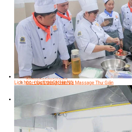
Chuyên Viên Trang Điểm
Trang Điểm Cô Dâu
Phun Xăm Thẩm Mỹ
Kỹ Thuật Tạo Sợi Hairstroke
Barber Chuyên Nghiệp
Kỹ Thuật Chải Bới Tóc Chuyên Nghiệp
Quản Lý Hair Salon Chuyên Nghiệp
Nối Mi Chuyên Nghiệp
Quản Lý Nail Salon Chuyên Nghiệp
Kỹ Thuật Nhuộm – Uốn – Duỗi
Nail Salon Định Cư
Kinh Doanh Nail Box
Train The Trainer – Chuyên Ngành Nail
Chăm Sóc Mẹ Và Bé
Lịch học – Lịch thi CN Hà Nội
Gội Đầu Dưỡng Sinh Và Massage Thư Giãn
Marketing Online Ngành Chăm Sóc Sắc Đẹp
Chuyên Đề Chăm Sóc Sắc Đẹp
Âm Nhạc
Nhạc Công Chuyên Nghiệp
Ca Sĩ Chuyên Nghiệp
Học Đàn Violin
Học Violin Cover
Học Đàn Piano