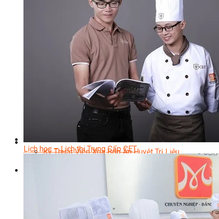
Content Marketing Đa Kênh
Digital Marketing Foundation
Bán Hàng Đa Kênh
Adobe Photoshop – Illustrator
Marketing Online Ngành F&B
Marketing Online Ngành Chăm Sóc Sắc Đẹp
Chuyên Đề Digital Marketing
Media Production
Chuyên Viên Tổ Chức Sự Kiện
Truyền Thông Đa Phương Tiện
Media Production
Nhiếp Ảnh Thương Mại
Sản Xuất Phim Kỹ Thuật Số
Biên Tập Video Cơ Bản Với Capcut
Dựng Phim Cơ Bản Với Adobe Premiere Pro
Sức Khỏe
Lịch học – Lịch thi Trung Cấp CET
Kỹ Thuật Viên Xoa Bóp Ấn Huyệt Trị Liệu
Chăm Sóc Người Cao Tuổi
Sắc Đẹp
Kỹ Thuật Viên Spa
Quản Lý Spa
Khởi Sự Kinh Doanh Spa và Salon
Kinh Doanh Chuỗi và Nhượng Quyền Spa, Salon
Chăm Sóc Và Điều Trị Da