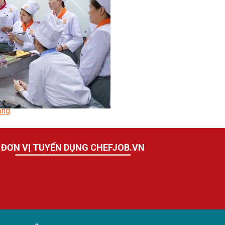
ời
Lạnh Dân Dụng
ạng
ĐƠN VỊ TUYỂN DỤNG CHEFJOB.VN