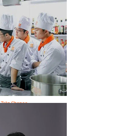
AirBnB
 Trên Shopee