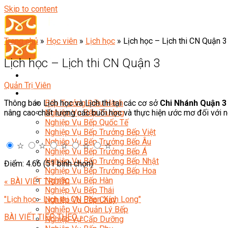
Skip to content
Trang chủ
»
Học viên
»
Lịch học
»
Lịch học – Lịch thi CN Quận 3
Lịch học – Lịch thi CN Quận 3
Quản Trị Viên
Đầu Bếp
Thông báo Lịch học và Lịch thi tại các cơ sở
Chi Nhánh Quận 3
Bếp Trưởng Điều Hành
nâng cao chất lượng các buổi học và thực hiện ước mơ đối với 
Nghiệp Vụ Bếp Trưởng
Nghiệp Vụ Bếp Quốc Tế
Nghiệp Vụ Bếp Trưởng Bếp Việt
Nghiệp Vụ Bếp Trưởng Bếp Âu
☆
☆
☆
☆
☆
Nghiệp Vụ Bếp Trưởng Bếp Á
Nghiệp Vụ Bếp Trưởng Bếp Nhật
Điểm: 4.66 (51 bình chọn)
Nghiệp Vụ Bếp Trưởng Bếp Hoa
Nghiệp Vụ Bếp Hàn
« BÀI VIẾT TRƯỚC
Nghiệp Vụ Bếp Thái
"Lịch học - Lịch thi CN Phan Xích Long"
Nghiệp Vụ Bếp Chay
Nghiệp Vụ Quản Lý Bếp
BÀI VIẾT TIẾP THEO »
Nghiệp Vụ Cấp Dưỡng