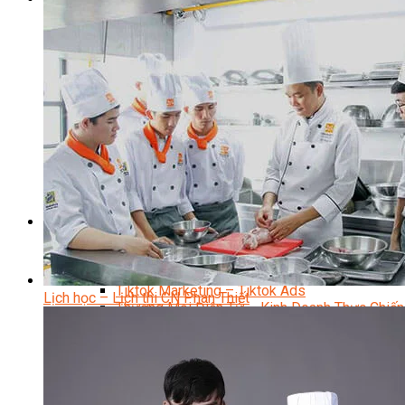
Quản Trị Nhà Hàng Khách Sạn Quốc Tế
Nghiệp Vụ Quản Lý NH-KS
Quản Lý Nhà Hàng Chuyên Nghiệp
Quản Lý Khách Sạn Chuyên Nghiệp
Nghiệp Vụ Quản Lý Nhà Hàng
Nghiệp Vụ Lễ Tân Chuyên Nghiệp
Giám Đốc Điều Hành Nhà Hàng
Tiếng Anh Nhà Hàng Khách Sạn
Khởi Sự Kinh Doanh Khách Sạn
Khởi Sự Kinh Doanh Nhà Hàng
Khởi Sự Kinh Doanh Khách Sạn Mini – Homestay – 
Kiến Thức & Kỹ Năng Ngành NH – KS
Marketing
Digital Marketing
Giám Đốc Digital Marketing
Chuyên Viên Social Media
Tiktok Marketing – Tiktok Ads
Lịch học – Lịch thi CN Phan Thiết
Thương Mại Điện Tử – Kinh Doanh Thực Chiến
Facebook Marketing
Search Engine Optimization (SEO)
Quản Trị Fanpage
Facebook Ads
Google Ads