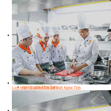
Kinh Doanh Mô Hình Đồ Uống Thịnh Hành
Kinh Doanh Chuỗi Và Nhượng Quyền
Tiếng Anh Chuyên Ngành Pha Chế
Học Làm Kem
Học Pha Chế Trà Sữa
Chuyên Đề Pha Chế
Video Dạy Pha Chế
Làm Bánh
Nghiệp Vụ Bếp Trưởng Bếp Bánh
Nghiệp Vụ Bếp Bánh Quốc Tế
Nghiệp Vụ Quản Lý Bếp Bánh
Nghiệp Vụ Bánh Kem
Bánh Việt
Bánh Nhật
Bánh Mì Nâng Cao
Bánh Đài Loan
Bánh Ngắn Hạn
Bánh Kinh Doanh
Handmade Mini Cake
Lịch học – Lịch thi CN Xô Viết Nghệ Tĩnh
Master Class
Bí Quyết Kinh Doanh Và Vận Hành Mô Hình Bánh
Chuyên Đề Bếp Bánh
Video Dạy Làm Bánh
Quản Trị NHKS