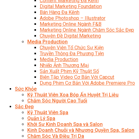
Content Marketing Đa Kênh
Digital Marketing Foundation
Bán Hàng Đa Kênh
Adobe Photoshop – Illustrator
Marketing Online Ngành F&B
Marketing Online Ngành Chăm Sóc Sắc Đẹp
Chuyên Đề Digital Marketing
Media Production
Chuyên Viên Tổ Chức Sự Kiện
Truyền Thông Đa Phương Tiện
Media Production
Nhiếp Ảnh Thương Mại
Sản Xuất Phim Kỹ Thuật Số
Biên Tập Video Cơ Bản Với Capcut
Dựng Phim Cơ Bản Với Adobe Premiere Pro
Sức Khỏe
Kỹ Thuật Viên Xoa Bóp Ấn Huyệt Trị Liệu
Chăm Sóc Người Cao Tuổi
Sắc Đẹp
Kỹ Thuật Viên Spa
Quản Lý Spa
Khởi Sự Kinh Doanh Spa và Salon
Kinh Doanh Chuỗi và Nhượng Quyền Spa, Salon
Chăm Sóc Và Điều Trị Da