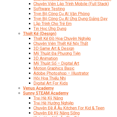
Chuyên Viên Lập Trình Mobile (Full Stack)
Software Testing
Trọn Bộ Công Cụ AI Văn Phòng
Trọn Bộ Công Cụ AI Ứng Dụng Giảng Dạy
Lập Trình Cho Trẻ Em
Tin Học Ứng Dụng
Thiết Kế (Design)
Thiết Kế Đồ Họa Chuyên Nghiệp
Chuyên Viên Thiết Kế Nội Thất
3D Game Art & Design
Mỹ Thuật Đa Phương Tiện
3D Animation
Mỹ Thuật Số – Digital Art
Motion Graphics Basic
Adobe Photoshop – Illustrator
Hội Họa Thiếu Nhi
Digital Art For Kids
Venus Academy
Sunny STEAM Academy
Trại Hè Kỹ Năng
Trại Hè Hướng Nghiệp
Chuyên Đề Á Âu Kitchen For Kid & Teen
Chuyên Đề Kỹ Năng Sống