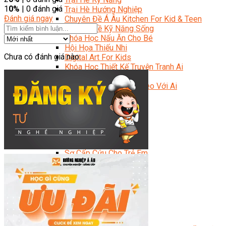
1
0%
| 0 đánh giá
Trại Hè Hướng Nghiệp
Đánh giá ngay
Chuyên Đề Á Âu Kitchen For Kid & Teen
Chuyên Đề Kỹ Năng Sống
Khóa Học Nấu Ăn Cho Bé
Hội Họa Thiếu Nhi
Chưa có đánh giá nào.
Digital Art For Kids
Khóa Học Thiết Kế Truyện Tranh Ai
Khóa Học Họa Sĩ Ai
Khóa Học Biên Tập Video Với Ai
Mc Nhí
Kỳ Thủ Cờ Vua
Lập Trình Cho Trẻ Em
Robotic trẻ em
Piano Trẻ Em
Thanh Nhạc Trẻ Em
Sơ Cấp Cứu Cho Trẻ Em
Toán Tư Duy
Bếp Gia Đình
Trung Cấp CET
Kỹ Thuật Chế Biến Món Ăn
Kỹ Thuật Làm Bánh
Kỹ Thuật Pha Chế Đồ Uống
Quản Trị Khách Sạn