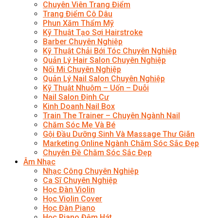
Chuyên Viên Trang Điểm
Trang Điểm Cô Dâu
Phun Xăm Thẩm Mỹ
Kỹ Thuật Tạo Sợi Hairstroke
Barber Chuyên Nghiệp
Kỹ Thuật Chải Bới Tóc Chuyên Nghiệp
Quản Lý Hair Salon Chuyên Nghiệp
Nối Mi Chuyên Nghiệp
Quản Lý Nail Salon Chuyên Nghiệp
Kỹ Thuật Nhuộm – Uốn – Duỗi
Nail Salon Định Cư
Kinh Doanh Nail Box
Train The Trainer – Chuyên Ngành Nail
Chăm Sóc Mẹ Và Bé
Gội Đầu Dưỡng Sinh Và Massage Thư Giãn
Marketing Online Ngành Chăm Sóc Sắc Đẹp
Chuyên Đề Chăm Sóc Sắc Đẹp
Âm Nhạc
Nhạc Công Chuyên Nghiệp
Ca Sĩ Chuyên Nghiệp
Học Đàn Violin
Học Violin Cover
Học Đàn Piano
Học Piano Đệm Hát