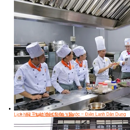
Nhạc Công Chuyên Nghiệp
Ca Sĩ Chuyên Nghiệp
Học Đàn Violin
Học Violin Cover
Học Đàn Piano
Học Piano Đệm Hát
Học Piano Trẻ Em
Học Đàn Guitar
Học Guitar Đệm Hát
Học Electric Guitar (Guitar Điện)
Học Electric Guitar Cover
Học Keyboard
Học Đánh Trống Jazz
Học Thanh Nhạc
Học Thanh Nhạc Trẻ Em
Học Hát Hay Như Thần Tượng
Học K-POP Dance
Học Nhảy Hiện Đại
Chuyên Đề Tiktok Dance
Kỹ Thuật – Công Nghệ
Kỹ Thuật Viên Điện – Nước – Điện Lạnh Dân Dụng
Lịch học – Lịch thi CN Gò Vấp
Kỹ Thuật Viên Điện Lạnh Ô Tô
Kỹ Thuật Viên Điện – Điện Tử Ô Tô Cơ Bản