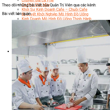
Chuyên Gia Cà Phê
Cà Phê Pha Máy
Theo dõi những bài viết của Quản Trị Viên qua các kênh:
Khởi Sự Kinh Doanh Cafe – Chuỗi Cafe
Bài viết liên quan
Bí Quyết Khởi Nghiệp Mô Hình Đồ Uống
Kinh Doanh Mô Hình Đồ Uống Thịnh Hành
Kinh Doanh Chuỗi Và Nhượng Quyền
Tiếng Anh Chuyên Ngành Pha Chế
Học Làm Kem
Học Pha Chế Trà Sữa
Chuyên Đề Pha Chế
Video Dạy Pha Chế
Làm Bánh
Nghiệp Vụ Bếp Trưởng Bếp Bánh
Nghiệp Vụ Bếp Bánh Quốc Tế
Nghiệp Vụ Quản Lý Bếp Bánh
Nghiệp Vụ Bánh Kem
Bánh Việt
Bánh Nhật
Bánh Mì Nâng Cao
Bánh Đài Loan
Bánh Ngắn Hạn
Bánh Kinh Doanh
Handmade Mini Cake
Master Class