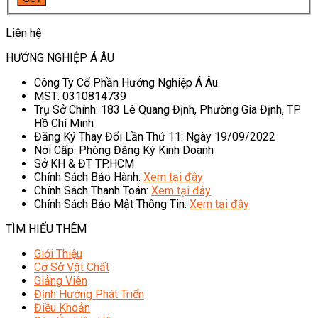
Liên hệ
HƯỚNG NGHIỆP Á ÂU
Công Ty Cổ Phần Hướng Nghiệp Á Âu
MST: 0310814739
Trụ Sở Chính: 183 Lê Quang Định, Phường Gia Định, TP
Hồ Chí Minh
Đăng Ký Thay Đổi Lần Thứ 11: Ngày 19/09/2022
Nơi Cấp: Phòng Đăng Ký Kinh Doanh
Sở KH & ĐT TP.HCM
Chính Sách Bảo Hành:
Xem tại đây
Chính Sách Thanh Toán:
Xem tại đây
Chính Sách Bảo Mật Thông Tin:
Xem tại đây
TÌM HIỂU THÊM
Giới Thiệu
Cơ Sở Vật Chất
Giảng Viên
Định Hướng Phát Triển
Điều Khoản