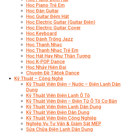
Học Piano Trẻ Em
Học Đàn Guitar
Học Guitar Đệm Hát
Học Electric Guitar (Guitar Điện)
Học Electric Guitar Cover
Học Keyboard
Học Đánh Trống Jazz
Học Thanh Nhạc
Học Thanh Nhạc Trẻ Em
Học Hát Hay Như Thần Tượng
Học K-POP Dance
Học Nhảy Hiện Đại
Chuyên Đề Tiktok Dance
Kỹ Thuật – Công Nghệ
Kỹ Thuật Viên Điện – Nước – Điện Lạnh Dân
Dụng
Kỹ Thuật Viên Điện Lạnh Ô Tô
Kỹ Thuật Viên Điện – Điện Tử Ô Tô Cơ Bản
Kỹ Thuật Viên Điện Lạnh Dân Dụng
Kỹ Thuật Viên Điện Dân Dụng
Kỹ Thuật Viên Điện Công Nghiệp
Nghiệp Vụ Tư Vấn & Giám Sát MEP
Sửa Chữa Điện Lạnh Dân Dụng