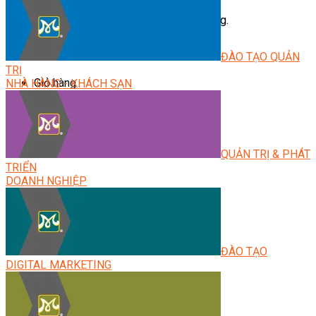
Chưa có sản phẩm trong giỏ hàng.
ĐÀO TẠO QUẢN
TRỊ
Giỏ hàng
NHÀ HÀNG - KHÁCH SẠN
Chưa có sản phẩm trong giỏ hàng.
QUẢN TRỊ & PHÁT
TRIỂN
DOANH NGHIỆP
ĐÀO TẠO
DIGITAL MARKETING