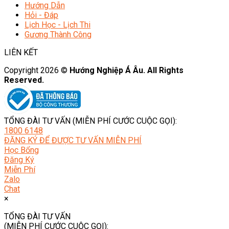
Hướng Dẫn
Hỏi - Đáp
Lịch Học - Lịch Thi
Gương Thành Công
LIÊN KẾT
Copyright 2026 ©
Hướng Nghiệp Á Âu. All Rights
Reserved.
TỔNG ĐÀI TƯ VẤN (MIỄN PHÍ CƯỚC CUỘC GỌI):
1800 6148
ĐĂNG KÝ ĐỂ ĐƯỢC TƯ VẤN MIỄN PHÍ
Học Bổng
Đăng Ký
Miễn Phí
Zalo
Chat
×
TỔNG ĐÀI TƯ VẤN
(MIỄN PHÍ CƯỚC CUỘC GỌI):