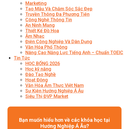
Marketing
Tạo Mẫu Và Chăm Sóc Sắc Đẹp
Truyền Thông Đa Phương Tiện
Công Nghệ Thông Tin
An Ninh Mạng
Thiết Kế Đồ Họa
Âm Nhạc
Điện Công Nghiệp Và Dân Dụng
Văn Hóa Phổ Thông
Nâng Cao Năng Lực Tiếng Anh – Chuẩn TOEIC
Tin Tức
HỌC BỔNG 2026
Học kỹ năng
Đào Tạo Nghề
Hoạt Động
Văn Hóa Ẩm Thực Việt Nam
Sự Kiện Hướng Nghiệp Á Âu
Siêu Thị ĐVP Market
Bạn muốn hiểu hơn về các khóa học tại
Hướng Nghiệp Á Âu?