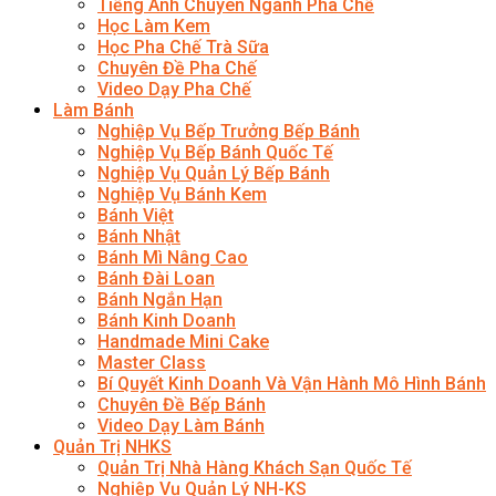
Tiếng Anh Chuyên Ngành Pha Chế
Học Làm Kem
Học Pha Chế Trà Sữa
Chuyên Đề Pha Chế
Video Dạy Pha Chế
Làm Bánh
Nghiệp Vụ Bếp Trưởng Bếp Bánh
Nghiệp Vụ Bếp Bánh Quốc Tế
Nghiệp Vụ Quản Lý Bếp Bánh
Nghiệp Vụ Bánh Kem
Bánh Việt
Bánh Nhật
Bánh Mì Nâng Cao
Bánh Đài Loan
Bánh Ngắn Hạn
Bánh Kinh Doanh
Handmade Mini Cake
Master Class
Bí Quyết Kinh Doanh Và Vận Hành Mô Hình Bánh
Chuyên Đề Bếp Bánh
Video Dạy Làm Bánh
Quản Trị NHKS
Quản Trị Nhà Hàng Khách Sạn Quốc Tế
Nghiệp Vụ Quản Lý NH-KS