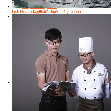
Bí Quyết Kinh Doanh Và Vận Hành Mô Hình Bánh
Chuyên Đề Bếp Bánh
Lịch học – Lịch thi CN Xô Viết Nghệ Tĩnh
Video Dạy Làm Bánh
Quản Trị NHKS
Quản Trị Nhà Hàng Khách Sạn Quốc Tế
Nghiệp Vụ Quản Lý NH-KS
Quản Lý Nhà Hàng Chuyên Nghiệp
Quản Lý Khách Sạn Chuyên Nghiệp
Nghiệp Vụ Quản Lý Nhà Hàng
Nghiệp Vụ Lễ Tân Chuyên Nghiệp
Giám Đốc Điều Hành Nhà Hàng
Tiếng Anh Nhà Hàng Khách Sạn
Khởi Sự Kinh Doanh Khách Sạn
Khởi Sự Kinh Doanh Nhà Hàng
Khởi Sự Kinh Doanh Khách Sạn Mini – Homestay –
AirBnB
Kiến Thức & Kỹ Năng Ngành NH – KS
Marketing
Digital Marketing
Giám Đốc Digital Marketing
Chuyên Viên Social Media
Tiktok Marketing – Tiktok Ads
Thương Mại Điện Tử – Kinh Doanh Thực
Chiến Trên Shopee