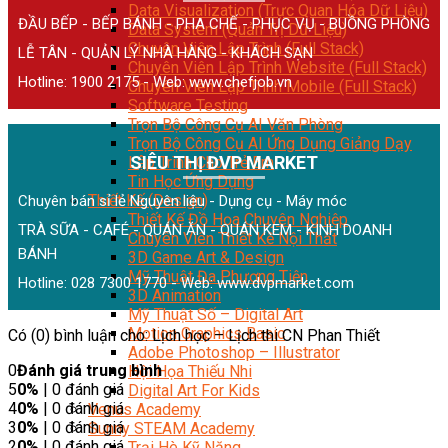
Data Visualization (Trực Quan Hóa Dữ Liệu)
ĐẦU BẾP - BẾP BÁNH - PHA CHẾ - PHỤC VỤ - BUỒNG PHÒNG
Data System (Quản Trị Dữ Liệu)
Chuyên Viên Lập Trình (Full Stack)
LỄ TÂN - QUẢN LÝ NHÀ HÀNG - KHÁCH SẠN
Chuyên Viên Lập Trình Website (Full Stack)
Hotline: 1900 2175 - Web:
www.chefjob.vn
Chuyên Viên Lập Trình Mobile (Full Stack)
Software Testing
Trọn Bộ Công Cụ AI Văn Phòng
Trọn Bộ Công Cụ AI Ứng Dụng Giảng Dạy
SIÊU THỊ ĐVP MARKET
Lập Trình Cho Trẻ Em
Tin Học Ứng Dụng
Thiết Kế (Design)
Chuyên bán sỉ lẻ Nguyên liệu - Dụng cụ - Máy móc
Thiết Kế Đồ Họa Chuyên Nghiệp
TRÀ SỮA - CAFÉ - QUÁN ĂN - QUÁN KEM - KINH DOANH
Chuyên Viên Thiết Kế Nội Thất
BÁNH
3D Game Art & Design
Mỹ Thuật Đa Phương Tiện
Hotline: 028 7300 1770 - Web:
www.dvpmarket.com
3D Animation
Mỹ Thuật Số – Digital Art
Motion Graphics Basic
Có (0) bình luận cho: Lịch học – Lịch thi CN Phan Thiết
Adobe Photoshop – Illustrator
0
Đánh giá trung bình
Hội Họa Thiếu Nhi
5
0%
| 0 đánh giá
Digital Art For Kids
4
0%
| 0 đánh giá
Venus Academy
3
0%
| 0 đánh giá
Sunny STEAM Academy
2
0%
| 0 đánh giá
Trại Hè Kỹ Năng