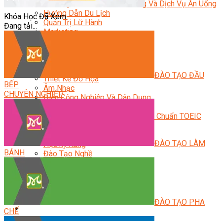
Quản Lý Kinh Doanh Nhà Hàng Và Dịch Vụ Ăn Uống
Hướng Dẫn Du Lịch
Khóa Học Đã Xem
Quản Trị Lữ Hành
Đang tải...
Marketing
Tạo Mẫu Và Chăm Sóc Sắc Đẹp
Truyền Thông Đa Phương Tiện
Công Nghệ Thông Tin
An Ninh Mạng
ĐÀO TẠO ĐẦU
Thiết Kế Đồ Họa
BẾP
Âm Nhạc
CHUYÊN NGHIỆP
Điện Công Nghiệp Và Dân Dụng
Văn Hóa Phổ Thông
Nâng Cao Năng Lực Tiếng Anh – Chuẩn TOEIC
Tin Tức
HỌC BỔNG 2026
ĐÀO TẠO LÀM
Học kỹ năng
BÁNH
Đào Tạo Nghề
Hoạt Động
Văn Hóa Ẩm Thực Việt Nam
Sự Kiện Hướng Nghiệp Á Âu
Siêu Thị ĐVP Market
ĐÀO TẠO PHA
CHẾ