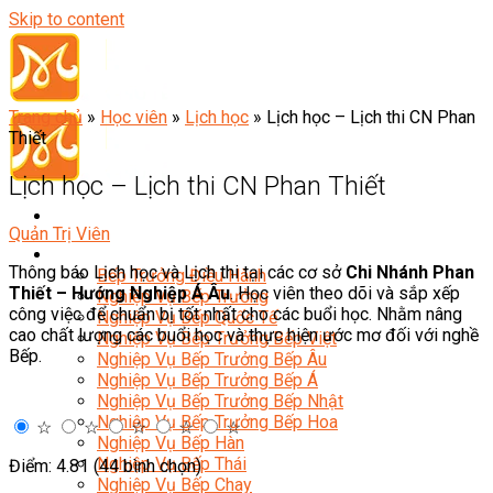
Skip to content
Trang chủ
»
Học viên
»
Lịch học
»
Lịch học – Lịch thi CN Phan
Thiết
Lịch học – Lịch thi CN Phan Thiết
Quản Trị Viên
Đầu Bếp
Thông báo Lịch học và Lịch thi tại các cơ sở
Chi Nhánh Phan
Bếp Trưởng Điều Hành
Thiết – Hướng Nghiệp Á Âu
. Học viên theo dõi và sắp xếp
Nghiệp Vụ Bếp Trưởng
công việc để chuẩn bị tốt nhất cho các buổi học. Nhằm nâng
Nghiệp Vụ Bếp Quốc Tế
cao chất lượng các buổi học và thực hiện ước mơ đối với nghề
Nghiệp Vụ Bếp Trưởng Bếp Việt
Bếp.
Nghiệp Vụ Bếp Trưởng Bếp Âu
Nghiệp Vụ Bếp Trưởng Bếp Á
Nghiệp Vụ Bếp Trưởng Bếp Nhật
Nghiệp Vụ Bếp Trưởng Bếp Hoa
☆
☆
☆
☆
☆
Nghiệp Vụ Bếp Hàn
Nghiệp Vụ Bếp Thái
Điểm: 4.81 (44 bình chọn)
Nghiệp Vụ Bếp Chay