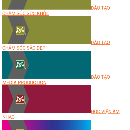
ĐÀO TẠO
CHĂM SÓC SỨC KHỎE
ĐÀO TẠO
CHĂM SÓC SẮC ĐẸP
ĐÀO TẠO
MEDIA PRODUCTION
HỌC VIỆN ÂM
NHẠC