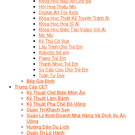
Khóa Học Nấu Ăn Cho Bé
Hội Họa Thiếu Nhi
Digital Art For Kids
Khóa Học Thiết Kế Truyện Tranh Ai
Khóa Học Họa Sĩ Ai
Khóa Học Biên Tập Video Với Ai
Mc Nhí
Kỳ Thủ Cờ Vua
Lập Trình Cho Trẻ Em
Robotic trẻ em
Piano Trẻ Em
Thanh Nhạc Trẻ Em
Sơ Cấp Cứu Cho Trẻ Em
Toán Tư Duy
Bếp Gia Đình
Trung Cấp CET
Kỹ Thuật Chế Biến Món Ăn
Kỹ Thuật Làm Bánh
Kỹ Thuật Pha Chế Đồ Uống
Quản Trị Khách Sạn
Quản Lý Kinh Doanh Nhà Hàng Và Dịch Vụ Ăn
Uống
Hướng Dẫn Du Lịch
Quản Trị Lữ Hành