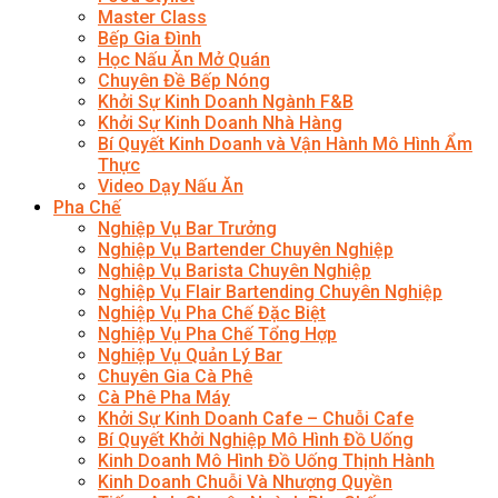
Master Class
Bếp Gia Đình
Học Nấu Ăn Mở Quán
Chuyên Đề Bếp Nóng
Khởi Sự Kinh Doanh Ngành F&B
Khởi Sự Kinh Doanh Nhà Hàng
Bí Quyết Kinh Doanh và Vận Hành Mô Hình Ẩm
Thực
Video Dạy Nấu Ăn
Pha Chế
Nghiệp Vụ Bar Trưởng
Nghiệp Vụ Bartender Chuyên Nghiệp
Nghiệp Vụ Barista Chuyên Nghiệp
Nghiệp Vụ Flair Bartending Chuyên Nghiệp
Nghiệp Vụ Pha Chế Đặc Biệt
Nghiệp Vụ Pha Chế Tổng Hợp
Nghiệp Vụ Quản Lý Bar
Chuyên Gia Cà Phê
Cà Phê Pha Máy
Khởi Sự Kinh Doanh Cafe – Chuỗi Cafe
Bí Quyết Khởi Nghiệp Mô Hình Đồ Uống
Kinh Doanh Mô Hình Đồ Uống Thịnh Hành
Kinh Doanh Chuỗi Và Nhượng Quyền