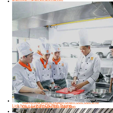
Sắc Đẹp
Kỹ Thuật Viên Spa
Quản Lý Spa
Khởi Sự Kinh Doanh Spa và Salon
Kinh Doanh Chuỗi và Nhượng Quyền Spa, Salon
Chăm Sóc Và Điều Trị Da
Chuyên Viên Trang Điểm
Trang Điểm Cô Dâu
Phun Xăm Thẩm Mỹ
Kỹ Thuật Tạo Sợi Hairstroke
Barber Chuyên Nghiệp
Kỹ Thuật Chải Bới Tóc Chuyên Nghiệp
Quản Lý Hair Salon Chuyên Nghiệp
Nối Mi Chuyên Nghiệp
Quản Lý Nail Salon Chuyên Nghiệp
Kỹ Thuật Nhuộm – Uốn – Duỗi
Nail Salon Định Cư
Kinh Doanh Nail Box
Train The Trainer – Chuyên Ngành Nail
Chăm Sóc Mẹ Và Bé
Gội Đầu Dưỡng Sinh Và Massage Thư Giãn
Marketing Online Ngành Chăm Sóc Sắc Đẹp
Lịch học – Lịch thi CN Bình Dương
Chuyên Đề Chăm Sóc Sắc Đẹp
Âm Nhạc