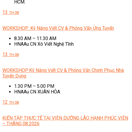
HCM.
13
TH.08
WORKSHOP: Kỹ Năng Viết CV & Phỏng Vấn Ứng Tuyển
8.30 AM – 11.30 AM
HNAAu CN Xô Viết Nghệ Tĩnh
13
TH.08
WORKSHOP:Kỹ Năng Viết CV & Phỏng Vấn Chinh Phục Nhà
Tuyển Dụng
1.30 PM – 5.00 PM
HNAAu CN XUÂN HÒA
12
TH.08
KIẾN TẬP THỰC TẾ TẠI VIỆN DƯỠNG LÃO HẠNH PHÚC VIÊN
– THÁNG 08.2026