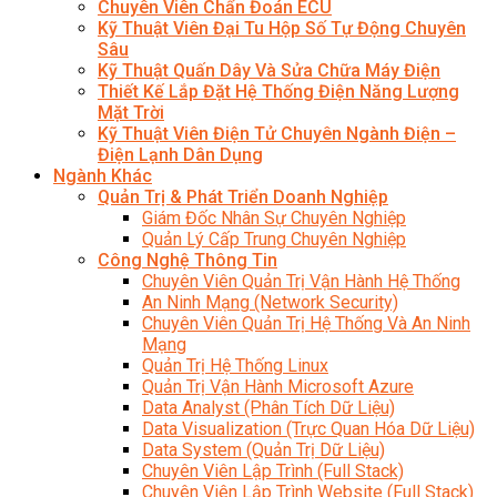
Chuyên Viên Chẩn Đoán ECU
Kỹ Thuật Viên Đại Tu Hộp Số Tự Động Chuyên
Sâu
Kỹ Thuật Quấn Dây Và Sửa Chữa Máy Điện
Thiết Kế Lắp Đặt Hệ Thống Điện Năng Lượng
Mặt Trời
Kỹ Thuật Viên Điện Tử Chuyên Ngành Điện –
Điện Lạnh Dân Dụng
Ngành Khác
Quản Trị & Phát Triển Doanh Nghiệp
Giám Đốc Nhân Sự Chuyên Nghiệp
Quản Lý Cấp Trung Chuyên Nghiệp
Công Nghệ Thông Tin
Chuyên Viên Quản Trị Vận Hành Hệ Thống
An Ninh Mạng (Network Security)
Chuyên Viên Quản Trị Hệ Thống Và An Ninh
Mạng
Quản Trị Hệ Thống Linux
Quản Trị Vận Hành Microsoft Azure
Data Analyst (Phân Tích Dữ Liệu)
Data Visualization (Trực Quan Hóa Dữ Liệu)
Data System (Quản Trị Dữ Liệu)
Chuyên Viên Lập Trình (Full Stack)
Chuyên Viên Lập Trình Website (Full Stack)