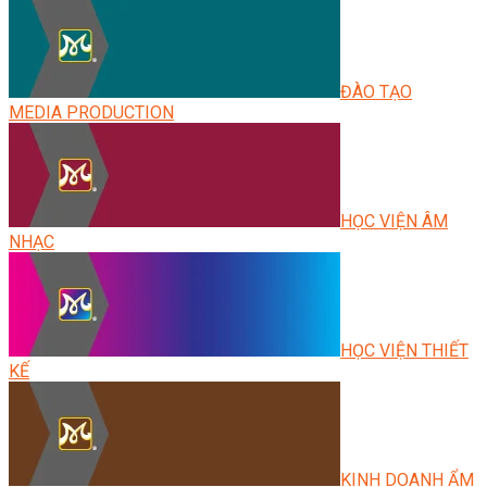
ĐÀO TẠO
MEDIA PRODUCTION
HỌC VIỆN ÂM
NHẠC
HỌC VIỆN THIẾT
KẾ
KINH DOANH ẨM