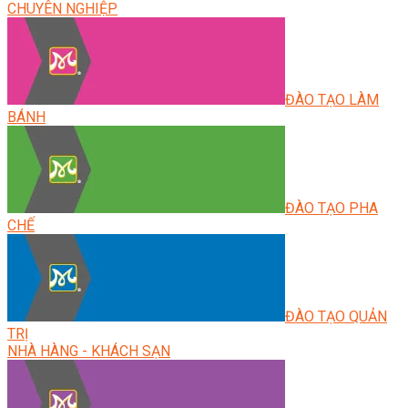
CHUYÊN NGHIỆP
ĐÀO TẠO LÀM
BÁNH
ĐÀO TẠO PHA
CHẾ
ĐÀO TẠO QUẢN
TRỊ
NHÀ HÀNG - KHÁCH SẠN