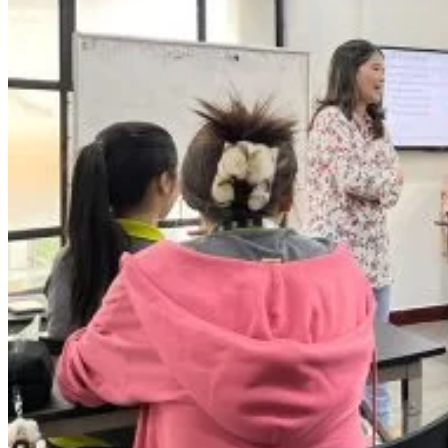
Kỹ Thuật Viên Điện Lạnh Dân Dụng
Kỹ Thuật Viên Điện Dân Dụng
Kỹ Thuật Viên Điện Công Nghiệp
Nghiệp Vụ Tư Vấn & Giám Sát MEP
Sửa Chữa Điện Lạnh Dân Dụng
Chuyên Viên Chẩn Đoán ECU
Kỹ Thuật Viên Đại Tu Hộp Số Tự Động Chuyên Sâu
Kỹ Thuật Quấn Dây Và Sửa Chữa Máy Điện
Thiết Kế Lắp Đặt Hệ Thống Điện Năng Lượng Mặt
Trời
Kỹ Thuật Viên Điện Tử Chuyên Ngành Điện – Điện
Lạnh Dân Dụng
Ngành Khác
Quản Trị & Phát Triển Doanh Nghiệp
Giám Đốc Nhân Sự Chuyên Nghiệp
Quản Lý Cấp Trung Chuyên Nghiệp
Công Nghệ Thông Tin
Chuyên Viên Quản Trị Vận Hành Hệ Thống
An Ninh Mạng (Network Security)
Chuyên Viên Quản Trị Hệ Thống Và An Ninh
Mạng
Quản Trị Hệ Thống Linux
Quản Trị Vận Hành Microsoft Azure
Data Analyst (Phân Tích Dữ Liệu)