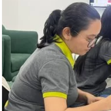
Trại Hè Hướng Nghiệp
Chuyên Đề Á Âu Kitchen For Kid & Teen
Chuyên Đề Kỹ Năng Sống
Khóa Học Nấu Ăn Cho Bé
Hội Họa Thiếu Nhi
Digital Art For Kids
Khóa Học Thiết Kế Truyện Tranh Ai
Khóa Học Họa Sĩ Ai
Khóa Học Biên Tập Video Với Ai
Mc Nhí
Kỳ Thủ Cờ Vua
Lập Trình Cho Trẻ Em
Robotic trẻ em
Piano Trẻ Em
Thanh Nhạc Trẻ Em
Sơ Cấp Cứu Cho Trẻ Em
Toán Tư Duy
Bếp Gia Đình
Trung Cấp CET
Kỹ Thuật Chế Biến Món Ăn
Kỹ Thuật Làm Bánh
Kỹ Thuật Pha Chế Đồ Uống
Quản Trị Khách Sạn