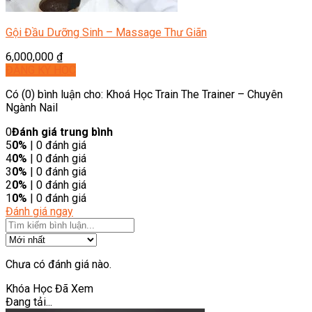
Gội Đầu Dưỡng Sinh – Massage Thư Giãn
6,000,000
₫
ĐĂNG KÝ HỌC
Có (0) bình luận cho: Khoá Học Train The Trainer – Chuyên
Ngành Nail
0
Đánh giá trung bình
5
0%
| 0 đánh giá
4
0%
| 0 đánh giá
3
0%
| 0 đánh giá
2
0%
| 0 đánh giá
1
0%
| 0 đánh giá
Đánh giá ngay
Chưa có đánh giá nào.
Khóa Học Đã Xem
Đang tải...