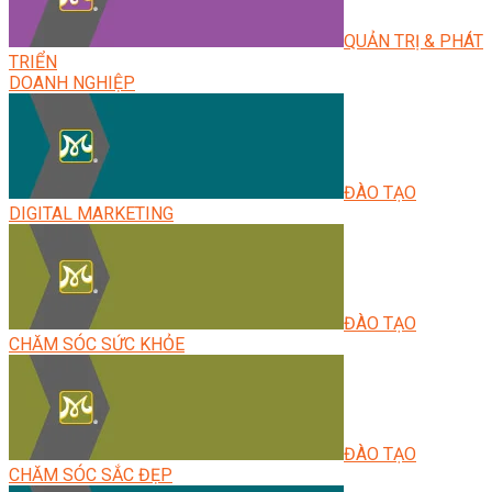
QUẢN TRỊ & PHÁT
TRIỂN
DOANH NGHIỆP
ĐÀO TẠO
DIGITAL MARKETING
ĐÀO TẠO
CHĂM SÓC SỨC KHỎE
ĐÀO TẠO
CHĂM SÓC SẮC ĐẸP