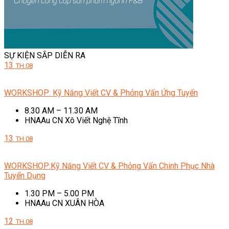
SỰ KIỆN SẮP DIỄN RA
13
TH.08
WORKSHOP: Kỹ Năng Viết CV & Phỏng Vấn Ứng Tuyển
8.30 AM – 11.30 AM
HNAAu CN Xô Viết Nghệ Tĩnh
13
TH.08
WORKSHOP:Kỹ Năng Viết CV & Phỏng Vấn Chinh Phục Nhà
Tuyển Dụng
1.30 PM – 5.00 PM
HNAAu CN XUÂN HÒA
12
TH.08