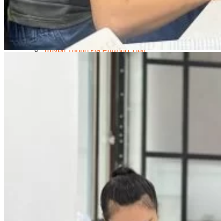
Quản Lý Kinh Doanh Nhà Hàng Và Dịch Vụ Ăn Uống
Hướng Dẫn Du Lịch
Quản Trị Lữ Hành
Marketing
Tạo Mẫu Và Chăm Sóc Sắc Đẹp
Truyền Thông Đa Phương Tiện
Công Nghệ Thông Tin
An Ninh Mạng
Thiết Kế Đồ Họa
Âm Nhạc
Điện Công Nghiệp Và Dân Dụng
Văn Hóa Phổ Thông
Nâng Cao Năng Lực Tiếng Anh – Chuẩn TOEIC
Tin Tức
HỌC BỔNG 2026
Học kỹ năng
Đào Tạo Nghề
Hoạt Động
Văn Hóa Ẩm Thực Việt Nam
Sự Kiện Hướng Nghiệp Á Âu
Siêu Thị ĐVP Market