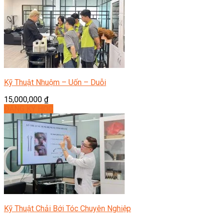
Kỹ Thuật Nhuộm – Uốn – Duỗi
15,000,000
₫
ĐĂNG KÝ HỌC
Kỹ Thuật Chải Bới Tóc Chuyên Nghiệp