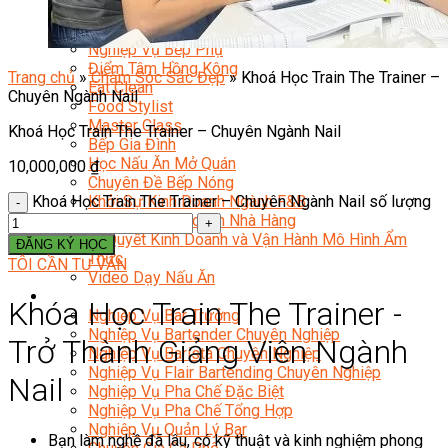
Nghiệp Vụ Quản Lý Bếp
Nghiệp Vụ Cấp Dưỡng
Nghiệp Vụ Bếp Phụ
Điểm Tâm Hồng Kông
Trang chủ
»
Chăm Sóc Sắc Đẹp
»
Khoá Học Train The Trainer –
Eat Clean
Chuyên Ngành Nail
Food Stylist
Master Class
Khoá Học Train The Trainer – Chuyên Ngành Nail
Bếp Gia Đình
Học Nấu Ăn Mở Quán
10,000,000
₫
Chuyên Đề Bếp Nóng
Khoá Học Train The Trainer – Chuyên Ngành Nail số lượng
Khởi Sự Kinh Doanh Ngành F&B
Khởi Sự Kinh Doanh Nhà Hàng
Bí Quyết Kinh Doanh và Vận Hành Mô Hình Ẩm
ĐĂNG KÝ HỌC
Thực
TÔI CẦN TƯ VẤN
Video Dạy Nấu Ăn
Pha Chế
Khóa Học Train The Trainer -
Nghiệp Vụ Bar Trưởng
Nghiệp Vụ Bartender Chuyên Nghiệp
Trở Thành Giảng Viên Ngành
Nghiệp Vụ Barista Chuyên Nghiệp
Nghiệp Vụ Flair Bartending Chuyên Nghiệp
Nail
Nghiệp Vụ Pha Chế Đặc Biệt
Nghiệp Vụ Pha Chế Tổng Hợp
Nghiệp Vụ Quản Lý Bar
Bạn làm nghề đã lâu, có kỹ thuật và kinh nghiệm phong