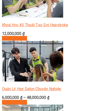
Khoá Học Kỹ Thuật Tạo Sợi Hairstroke
12,000,000
₫
ĐĂNG KÝ HỌC
Quản Lý Hair Salon Chuyên Nghiệp
6,000,000
₫
–
48,000,000
₫
ĐĂNG KÝ HỌC