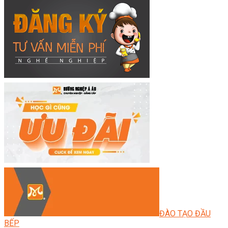
ĐÀO TẠO ĐẦU
BẾP