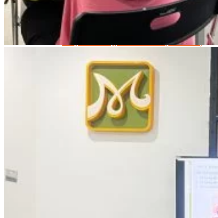
Data Visualization (Trực Quan Hóa Dữ Liệu)
Data System (Quản Trị Dữ Liệu)
Chuyên Viên Lập Trình (Full Stack)
Chuyên Viên Lập Trình Website (Full Stack)
Chuyên Viên Lập Trình Mobile (Full Stack)
Software Testing
Trọn Bộ Công Cụ AI Văn Phòng
Trọn Bộ Công Cụ AI Ứng Dụng Giảng Dạy
Lập Trình Cho Trẻ Em
Tin Học Ứng Dụng
Thiết Kế (Design)
Thiết Kế Đồ Họa Chuyên Nghiệp
Chuyên Viên Thiết Kế Nội Thất
3D Game Art & Design
Mỹ Thuật Đa Phương Tiện
3D Animation
Mỹ Thuật Số – Digital Art
Motion Graphics Basic
Adobe Photoshop – Illustrator
Hội Họa Thiếu Nhi
Digital Art For Kids
Venus Academy
Sunny STEAM Academy
Trại Hè Kỹ Năng