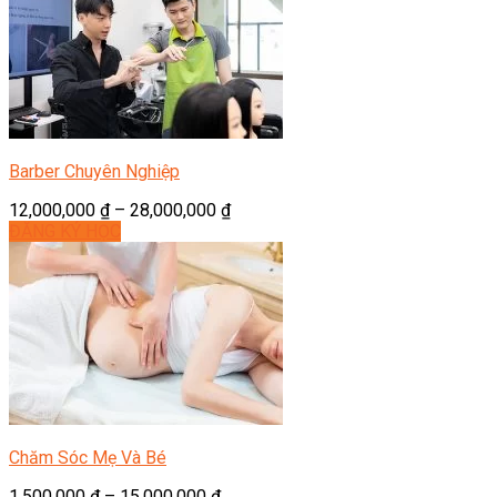
Barber Chuyên Nghiệp
12,000,000
₫
–
28,000,000
₫
ĐĂNG KÝ HỌC
Chăm Sóc Mẹ Và Bé
1,500,000
₫
–
15,000,000
₫