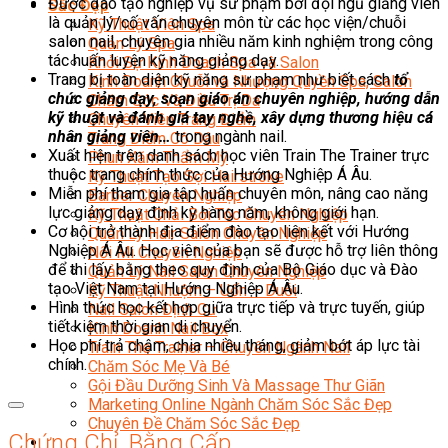
Được đào tạo nghiệp vụ sư phạm bởi đội ngũ giảng viên
Sắc Đẹp
là quản lý/cố vấn chuyên môn từ các học viện/chuỗi
Kỹ Thuật Viên Spa
salon nail, chuyên gia nhiều năm kinh nghiệm trong công
Quản Lý Spa
tác huấn luyện kỹ năng giảng dạy.
Khởi Sự Kinh Doanh Spa và Salon
Trang bị toàn diện kỹ năng sư phạm như biết cách
tổ
Kinh Doanh Chuỗi và Nhượng Quyền Spa, Salon
chức giảng dạy, soạn giáo án chuyên nghiệp, hướng dẫn
Chăm Sóc Và Điều Trị Da
kỹ thuật và đánh giá tay nghề, xây dựng thương hiệu cá
Chuyên Viên Trang Điểm
nhân giảng viên…
trong ngành nail.
Trang Điểm Cô Dâu
Xuất hiện trên danh sách học viên Train The Trainer trực
Phun Xăm Thẩm Mỹ
thuộc trang chính thức của Hướng Nghiệp Á Âu.
Kỹ Thuật Tạo Sợi Hairstroke
Miễn phí tham gia tập huấn chuyên môn, nâng cao năng
Barber Chuyên Nghiệp
lực giảng dạy định kỳ hàng năm, không giới hạn.
Kỹ Thuật Chải Bới Tóc Chuyên Nghiệp
Cơ hội trở thành địa điểm đào tạo liên kết với Hướng
Quản Lý Hair Salon Chuyên Nghiệp
Nghiệp Á Âu. Học viên của bạn sẽ được hỗ trợ liên thông
Nối Mi Chuyên Nghiệp
để thi lấy bằng theo quy định của Bộ Giáo dục và Đào
Quản Lý Nail Salon Chuyên Nghiệp
tạo Việt Nam tại Hướng Nghiệp Á Âu.
Kỹ Thuật Nhuộm – Uốn – Duỗi
Hình thức học kết hợp giữa trực tiếp và trực tuyến, giúp
Nail Salon Định Cư
tiết kiệm thời gian di chuyển.
Kinh Doanh Nail Box
Học phí trả chậm, chia nhiều tháng, giảm bớt áp lực tài
Train The Trainer – Chuyên Ngành Nail
chính.
Chăm Sóc Mẹ Và Bé
Gội Đầu Dưỡng Sinh Và Massage Thư Giãn
Marketing Online Ngành Chăm Sóc Sắc Đẹp
Chuyên Đề Chăm Sóc Sắc Đẹp
Chứng Chỉ, Bằng Cấp
Âm Nhạc