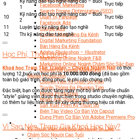
Kỹ năng đào tạo nghề nâng cao – Buổi
9
Trực tiếp
Facebook Marketing
1
Search Engine Optimization (SEO)
Kỹ năng đào tạo nghề nâng cao – Buổi
10
Trực tiếp
Quản Trị Fanpage
2
Facebook Ads
11
Luyện tập kỹ năng đào tạo nghề
Trực tiếp
Google Ads
12
Thi kỹ năng đào tạo nghề
Trực tiếp
Content Marketing Đa Kênh
Digital Marketing Foundation
Bán Hàng Đa Kênh
Adobe Photoshop – Illustrator
Học Phí, Thời Lượng
Marketing Online Ngành F&B
Marketing Online Ngành Chăm Sóc Sắc Đẹp
Khoá học Train The Trainer – Chuyên Ngành Nail
có thời
Chuyên Đề Digital Marketing
lượng 12 buổi với học phí là
10.000.000 đồng
(đã bao gồm
Media Production
toàn bộ giáo trình, đồng phục, lệ phí cấp chứng chỉ).
Chuyên Viên Tổ Chức Sự Kiện
Truyền Thông Đa Phương Tiện
Đặc biệt, bạn còn được tặng ngay một bộ ảnh profile chuẩn
Media Production
“style” giảng viên được thực hiện trong studio chuyên nghiệp,
Nhiếp Ảnh Thương Mại
có thêm tư liệu hình ảnh để xây dựng thương hiệu cá nhân.
Sản Xuất Phim Kỹ Thuật Số
Biên Tập Video Cơ Bản Với Capcut
Dựng Phim Cơ Bản Với Adobe Premiere Pro
Sức Khỏe
Vì Sao Nên Tham Gia Khoá Học Này?
Kỹ Thuật Viên Xoa Bóp Ấn Huyệt Trị Liệu
Chăm Sóc Người Cao Tuổi