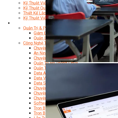
Kỹ Thuật Viên Đại Tu Hộp Số Tự Động Chuyên Sâu
Kỹ Thuật Quấn Dây Và Sửa Chữa Máy Điện
Thiết Kế Lắp Đặt Hệ Thống Điện Năng Lượng Mặt Tr
Kỹ Thuật Viên Điện Tử Chuyên Ngành Điện – Điện 
Ngành Khác
Quản Trị & Phát Triển Doanh Nghiệp
Giám Đốc Nhân Sự Chuyên Nghiệp
Quản Lý Cấp Trung Chuyên Nghiệp
Công Nghệ Thông Tin
Chuyên Viên Quản Trị Vận Hành Hệ Thống
An Ninh Mạng (Network Security)
Chuyên Viên Quản Trị Hệ Thống Và An Ninh M
Quản Trị Hệ Thống Linux
Quản Trị Vận Hành Microsoft Azure
Data Analyst (Phân Tích Dữ Liệu)
Data Visualization (Trực Quan Hóa Dữ Liệu)
Data System (Quản Trị Dữ Liệu)
Chuyên Viên Lập Trình (Full Stack)
Chuyên Viên Lập Trình Website (Full Stack)
Chuyên Viên Lập Trình Mobile (Full Stack)
Software Testing
Trọn Bộ Công Cụ AI Văn Phòng
Trọn Bộ Công Cụ AI Ứng Dụng Giảng Dạy