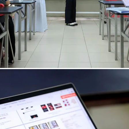
ời
Lạnh Dân Dụng
ạng