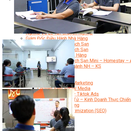
Quản Trị Nhà Hàng Khách Sạn Quốc Tế
Nghiệp Vụ Quản Lý NH-KS
Quản Lý Nhà Hàng Chuyên Nghiệp
Quản Lý Khách Sạn Chuyên Nghiệp
Nghiệp Vụ Quản Lý Nhà Hàng
Nghiệp Vụ Lễ Tân Chuyên Nghiệp
Giám Đốc Điều Hành Nhà Hàng
Tiếng Anh Nhà Hàng Khách Sạn
Khởi Sự Kinh Doanh Khách Sạn
Khởi Sự Kinh Doanh Nhà Hàng
Khởi Sự Kinh Doanh Khách Sạn Mini – Homestay – 
Kiến Thức & Kỹ Năng Ngành NH – KS
Marketing
Digital Marketing
Giám Đốc Digital Marketing
Chuyên Viên Social Media
Tiktok Marketing – Tiktok Ads
Thương Mại Điện Tử – Kinh Doanh Thực Chiến
Facebook Marketing
Search Engine Optimization (SEO)
Quản Trị Fanpage
Facebook Ads
Google Ads