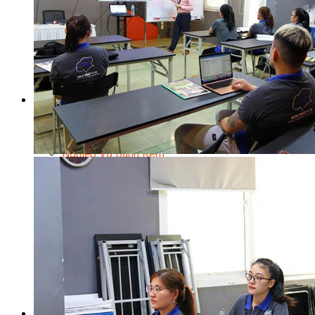
Kinh Doanh Mô Hình Đồ Uống Thịnh Hành
Kinh Doanh Chuỗi Và Nhượng Quyền
Tiếng Anh Chuyên Ngành Pha Chế
Học Làm Kem
Học Pha Chế Trà Sữa
Chuyên Đề Pha Chế
Video Dạy Pha Chế
Làm Bánh
Nghiệp Vụ Bếp Trưởng Bếp Bánh
Nghiệp Vụ Bếp Bánh Quốc Tế
Nghiệp Vụ Quản Lý Bếp Bánh
Nghiệp Vụ Bánh Kem
Bánh Việt
Bánh Nhật
Bánh Mì Nâng Cao
Bánh Đài Loan
Bánh Ngắn Hạn
Bánh Kinh Doanh
Handmade Mini Cake
Master Class
Bí Quyết Kinh Doanh Và Vận Hành Mô Hình Bánh
Chuyên Đề Bếp Bánh
Video Dạy Làm Bánh
Quản Trị NHKS