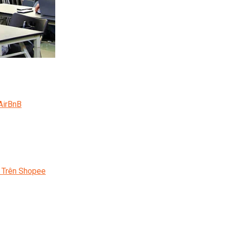
AirBnB
 Trên Shopee