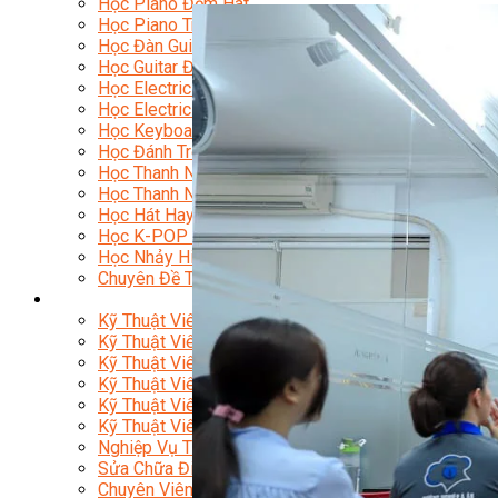
Học Piano Đệm Hát
Học Piano Trẻ Em
Học Đàn Guitar
Học Guitar Đệm Hát
Học Electric Guitar (Guitar Điện)
Học Electric Guitar Cover
Học Keyboard
Học Đánh Trống Jazz
Học Thanh Nhạc
Học Thanh Nhạc Trẻ Em
Học Hát Hay Như Thần Tượng
Học K-POP Dance
Học Nhảy Hiện Đại
Chuyên Đề Tiktok Dance
Kỹ Thuật – Công Nghệ
Kỹ Thuật Viên Điện – Nước – Điện Lạnh Dân Dụng
Kỹ Thuật Viên Điện Lạnh Ô Tô
Kỹ Thuật Viên Điện – Điện Tử Ô Tô Cơ Bản
Kỹ Thuật Viên Điện Lạnh Dân Dụng
Kỹ Thuật Viên Điện Dân Dụng
Kỹ Thuật Viên Điện Công Nghiệp
Nghiệp Vụ Tư Vấn & Giám Sát MEP
Sửa Chữa Điện Lạnh Dân Dụng
Chuyên Viên Chẩn Đoán ECU