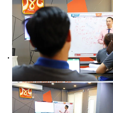
Nghiệp Vụ Bếp Phụ
Điểm Tâm Hồng Kông
Eat Clean
Food Stylist
Master Class
Bếp Gia Đình
Học Nấu Ăn Mở Quán
Chuyên Đề Bếp Nóng
Khởi Sự Kinh Doanh Ngành F&B
Khởi Sự Kinh Doanh Nhà Hàng
Bí Quyết Kinh Doanh và Vận Hành Mô Hình Ẩm Thực
Video Dạy Nấu Ăn
Pha Chế
Nghiệp Vụ Bar Trưởng
Nghiệp Vụ Bartender Chuyên Nghiệp
Nghiệp Vụ Barista Chuyên Nghiệp
Nghiệp Vụ Flair Bartending Chuyên Nghiệp
Nghiệp Vụ Pha Chế Đặc Biệt
Nghiệp Vụ Pha Chế Tổng Hợp
Nghiệp Vụ Quản Lý Bar
Chuyên Gia Cà Phê
Cà Phê Pha Máy
Khởi Sự Kinh Doanh Cafe – Chuỗi Cafe
Bí Quyết Khởi Nghiệp Mô Hình Đồ Uống