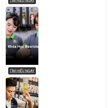
TÌM HIỂU NGAY
Khóa Học Basrista
TÌM HIỂU NGAY