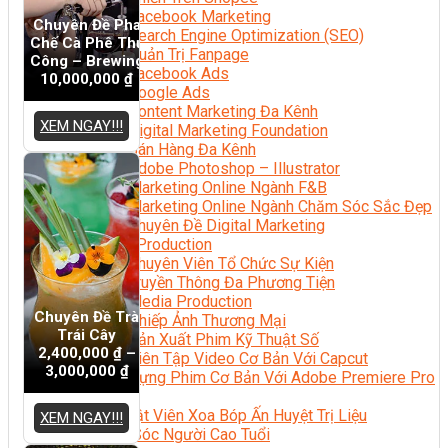
Facebook Marketing
Chuyên Đề Pha
Search Engine Optimization (SEO)
Chế Cà Phê Thủ
Quản Trị Fanpage
Công – Brewing
Facebook Ads
10,000,000
₫
Google Ads
Content Marketing Đa Kênh
XEM NGAY!!!
Digital Marketing Foundation
Bán Hàng Đa Kênh
Adobe Photoshop – Illustrator
Marketing Online Ngành F&B
Marketing Online Ngành Chăm Sóc Sắc Đẹp
Chuyên Đề Digital Marketing
Media Production
Chuyên Viên Tổ Chức Sự Kiện
Truyền Thông Đa Phương Tiện
Media Production
Chuyên Đề Trà
Nhiếp Ảnh Thương Mại
Trái Cây
Sản Xuất Phim Kỹ Thuật Số
2,400,000
₫
–
Biên Tập Video Cơ Bản Với Capcut
3,000,000
₫
Dựng Phim Cơ Bản Với Adobe Premiere Pro
Sức Khỏe
Kỹ Thuật Viên Xoa Bóp Ấn Huyệt Trị Liệu
XEM NGAY!!!
Chăm Sóc Người Cao Tuổi