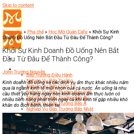
Skip to content
Trang chủ
»
Pha chế
»
Học Mở Quán Cafe
»
Khởi Sự Kinh
Doanh Đồ Uống Nên Bắt Đầu Từ Đâu Để Thành Công?
Khởi Sự Kinh Doanh Đồ Uống Nên Bắt
Đầu Từ Đâu Để Thành Công?
Đầu Bếp
John Trường Nguyễn
Bếp Trưởng Điều Hành
Nghiệp Vụ Bếp Trưởng
Kinh doanh đồ uống và các dịch vụ ẩm thực khác nhiều năm
Nghiệp Vụ Bếp Quốc Tế
qua là ngành kinh tế mũi nhọn của cả nước. Ăn uống là nhu
Nghiệp Vụ Bếp Trưởng Bếp Việt
cầu thiết yếu hằng ngày nên kinh doanh ẩm thực luôn có
Nghiệp Vụ Bếp Trưởng Bếp Âu
nhiều tiềm năng phát triển ngay cả khi kinh tế gặp nhiều khó
Nghiệp Vụ Bếp Trưởng Bếp Á
khăn do dịch bệnh, thiên tai.
Nghiệp Vụ Bếp Trưởng Bếp Nhật
Nghiệp Vụ Bếp Trưởng Bếp Hoa
Nghiệp Vụ Bếp Hàn
Nghiệp Vụ Bếp Thái
Nghiệp Vụ Bếp Chay