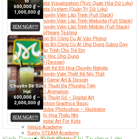
tố
Data Visualization (Trực Quan Hóa Dữ Liệu)
600,000
₫
–
Data System (Quản Trị Dữ Liệu)
1,000,000
₫
Chuyên Viên Lập Trình (Full Stack)
Chuyên Viên Lập Trình Website (Full Stack)
XEM NGAY!!!
Chuyên Viên Lập Trình Mobile (Full Stack)
Software Testing
Trọn Bộ Công Cụ AI Văn Phòng
Trọn Bộ Công Cụ AI Ứng Dụng Giảng Dạy
Lập Trình Cho Trẻ Em
Tin Học Ứng Dụng
Thiết Kế (Design)
Thiết Kế Đồ Họa Chuyên Nghiệp
Chuyên Viên Thiết Kế Nội Thất
3D Game Art & Design
Mỹ Thuật Đa Phương Tiện
Chuyên Đề Sữa
Hạt
3D Animation
600,000
₫
–
Mỹ Thuật Số – Digital Art
2,000,000
₫
Motion Graphics Basic
Adobe Photoshop – Illustrator
Hội Họa Thiếu Nhi
XEM NGAY!!!
Digital Art For Kids
Venus Academy
Sunny STEAM Academy
Trại Hè Kỹ Năng