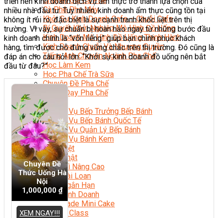
Chuyên Gia Cà Phê
triển nên kinh doanh dịch vụ ẩm thực trở thành lựa chọn của
Cà Phê Pha Máy
nhiều nhà đầu tư. Tuy nhiên, kinh doanh ẩm thực cũng tồn tại
Khởi Sự Kinh Doanh Cafe – Chuỗi Cafe
không ít rủi ro, đặc biệt là sự cạnh tranh khốc liệt trên thị
Bí Quyết Khởi Nghiệp Mô Hình Đồ Uống
trường. Vì vậy, sự chuẩn bị hoàn hảo ngay từ những bước đầu
Kinh Doanh Mô Hình Đồ Uống Thịnh Hành
kinh doanh chính là “vốn liếng” giúp bạn chinh phục khách
Kinh Doanh Chuỗi Và Nhượng Quyền
hàng, tìm được chỗ đứng vững chắc trên thị trường. Đó cũng là
Tiếng Anh Chuyên Ngành Pha Chế
đáp án cho câu hỏi lớn: “Khởi sự kinh doanh đồ uống nên bắt
Học Làm Kem
đầu từ đâu?”
Học Pha Chế Trà Sữa
Chuyên Đề Pha Chế
Video Dạy Pha Chế
Làm Bánh
Nghiệp Vụ Bếp Trưởng Bếp Bánh
Nghiệp Vụ Bếp Bánh Quốc Tế
Nghiệp Vụ Quản Lý Bếp Bánh
Nghiệp Vụ Bánh Kem
Bánh Việt
Bánh Nhật
Chuyên Đề
Bánh Mì Nâng Cao
Thức Uống Hà
Bánh Đài Loan
Nội
Bánh Ngắn Hạn
1,000,000
₫
Bánh Kinh Doanh
Handmade Mini Cake
Master Class
XEM NGAY!!!