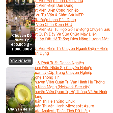
Kỹ Thuật Viên Điện Lạnh Dân Dụng
Kỹ Thuật Viên Điện Dân Dụng
Kỹ Thuật Viên Điện Công Nghiệp
Nghiệp Vụ Tư Vấn & Giám Sát MEP
Sửa Chữa Điện Lạnh Dân Dụng
Chuyên Viên Chẩn Đoán ECU
Kỹ Thuật Viên Đại Tu Hộp Số Tự Động Chuyên Sâu
Kỹ Thuật Quấn Dây Và Sửa Chữa Máy Điện
Chuyên Đề
Thiết Kế Lắp Đặt Hệ Thống Điện Năng Lượng Mặt
Nước Ép
Trời
600,000
₫
–
Kỹ Thuật Viên Điện Tử Chuyên Ngành Điện – Điện
1,000,000
₫
Lạnh Dân Dụng
Ngành Khác
XEM NGAY!!!
Quản Trị & Phát Triển Doanh Nghiệp
Giám Đốc Nhân Sự Chuyên Nghiệp
Quản Lý Cấp Trung Chuyên Nghiệp
Công Nghệ Thông Tin
Chuyên Viên Quản Trị Vận Hành Hệ Thống
An Ninh Mạng (Network Security)
Chuyên Viên Quản Trị Hệ Thống Và An Ninh
Mạng
Quản Trị Hệ Thống Linux
Quản Trị Vận Hành Microsoft Azure
Chuyên đề sinh
Data Analyst (Phân Tích Dữ Liệu)