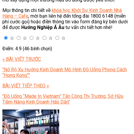
Mọi thông tin chi tiết về
khóa học Khởi Sự Kinh Doanh Nhà
Hàng – Cafe
, mời bạn liên hệ đến tổng đài 1800 6148 (miễn
phí cước gọi) hoặc điền thông tin vào form đăng ký bên dưới
để được
Hướng Nghiệp Á Âu
tư vấn chi tiết hơn nhé!
☆
☆
☆
☆
☆
Điểm: 4.9 (46 bình chọn)
« BÀI VIẾT TRƯỚC
"Nở Rộ Xu Hướng Kinh Doanh Mô Hình Đồ Uống Phong Cách
“Hong Kong”"
BÀI VIẾT TIẾP THEO »
"Đồ Uống “Made In Vietnam” Tấn Công Thị Trường, Sở Hữu
Tiềm Năng Kinh Doanh Hấp Dẫn"