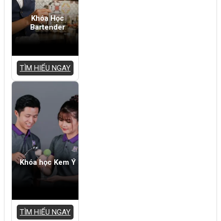
Khóa Học
Bartender
TÌM HIỂU NGAY
Khóa học Kem Ý
TÌM HIỂU NGAY