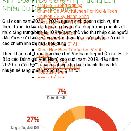
Kinh Doanh Đồ Uống: Thị Trường Lớn,
Trại Hè Hướng Nghiệp
Nhiều Dư Địa Phát Triển
Chuyên Đề Á Âu Kitchen For Kid & Teen
Chuyên Đề Kỹ Năng Sống
Giai đoạn năm 2020 – 2022, ngành kinh doanh dịch vụ ẩm
Khóa Học Nấu Ăn Cho Bé
thực được dự báo là tiếp tục duy trì đà tăng trường mạnh với
Hội Họa Thiếu Nhi
mức tăng trung bình là 10.9%/năm nhờ vào thu nhập của người
Digital Art For Kids
dân được cải thiện và xu hướng tiêu dùng sản phẩm có giá trị
Khóa Học Thiết Kế Truyện Tranh Ai
cao chiếm lĩnh thị hiếu tiêu dùng.
Khóa Học Họa Sĩ Ai
Khóa Học Biên Tập Video Với Ai
Theo khảo sát được thực hiện bởi Vietnam Report (Công ty CP
Mc Nhí
Báo cáo Đánh giá Việt Nam) vào cuối năm 2019, đầu năm
Kỳ Thủ Cờ Vua
2020, có đến 66% doanh nghiệp cho biết doanh thu và lợi
Lập Trình Cho Trẻ Em
nhuận sẽ tăng mạnh trong thời gian tới.
Robotic trẻ em
Piano Trẻ Em
Thanh Nhạc Trẻ Em
Sơ Cấp Cứu Cho Trẻ Em
Toán Tư Duy
Bếp Gia Đình
Trung Cấp CET
Kỹ Thuật Chế Biến Món Ăn
Kỹ Thuật Làm Bánh
Kỹ Thuật Pha Chế Đồ Uống
Quản Trị Khách Sạn