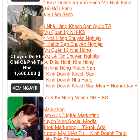
Bí Quyết Kinh Doanh Và Vận Hành Mô Hình Bánh
Chuyên Đề Bếp Bánh
Video Dạy Làm Bánh
Quản Trị NHKS
Quản Trị Nhà Hàng Khách Sạn Quốc Tế
Nghiệp Vụ Quản Lý NH-KS
Quản Lý Nhà Hàng Chuyên Nghiệp
Quản Lý Khách Sạn Chuyên Nghiệp
Nghiệp Vụ Quản Lý Nhà Hàng
Nghiệp Vụ Lễ Tân Chuyên Nghiệp
Chuyên Đề Pha
Giám Đốc Điều Hành Nhà Hàng
Chế Cà Phê Tại
Nhà
Tiếng Anh Nhà Hàng Khách Sạn
1,600,000
₫
Khởi Sự Kinh Doanh Khách Sạn
Khởi Sự Kinh Doanh Nhà Hàng
Khởi Sự Kinh Doanh Khách Sạn Mini – Homestay –
XEM NGAY!!!
AirBnB
Kiến Thức & Kỹ Năng Ngành NH – KS
Marketing
Digital Marketing
Giám Đốc Digital Marketing
Chuyên Viên Social Media
Tiktok Marketing – Tiktok Ads
Thương Mại Điện Tử – Kinh Doanh Thực
Chiến Trên Shopee