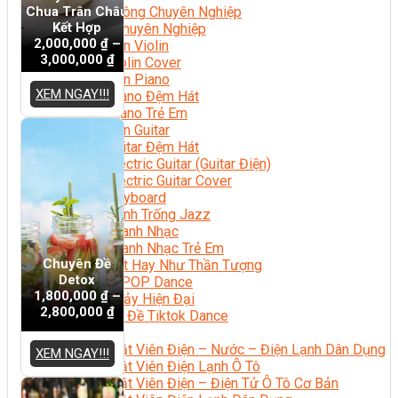
Chua Trân Châu
Nhạc Công Chuyên Nghiệp
Kết Hợp
Ca Sĩ Chuyên Nghiệp
2,000,000
₫
–
Học Đàn Violin
3,000,000
₫
Học Violin Cover
Học Đàn Piano
XEM NGAY!!!
Học Piano Đệm Hát
Học Piano Trẻ Em
Học Đàn Guitar
Học Guitar Đệm Hát
Học Electric Guitar (Guitar Điện)
Học Electric Guitar Cover
Học Keyboard
Học Đánh Trống Jazz
Học Thanh Nhạc
Học Thanh Nhạc Trẻ Em
Chuyên Đề
Học Hát Hay Như Thần Tượng
Detox
Học K-POP Dance
1,800,000
₫
–
Học Nhảy Hiện Đại
2,800,000
₫
Chuyên Đề Tiktok Dance
Kỹ Thuật – Công Nghệ
Kỹ Thuật Viên Điện – Nước – Điện Lạnh Dân Dụng
XEM NGAY!!!
Kỹ Thuật Viên Điện Lạnh Ô Tô
Kỹ Thuật Viên Điện – Điện Tử Ô Tô Cơ Bản