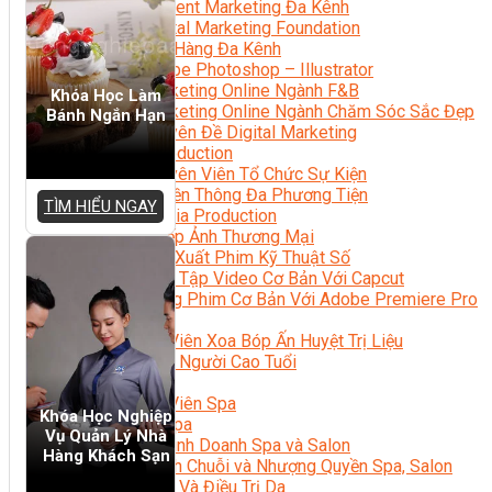
Content Marketing Đa Kênh
Digital Marketing Foundation
Bán Hàng Đa Kênh
Adobe Photoshop – Illustrator
Marketing Online Ngành F&B
Khóa Học Làm
Marketing Online Ngành Chăm Sóc Sắc Đẹp
Bánh Ngắn Hạn
Chuyên Đề Digital Marketing
Media Production
Chuyên Viên Tổ Chức Sự Kiện
Truyền Thông Đa Phương Tiện
TÌM HIỂU NGAY
Media Production
Nhiếp Ảnh Thương Mại
Sản Xuất Phim Kỹ Thuật Số
Biên Tập Video Cơ Bản Với Capcut
Dựng Phim Cơ Bản Với Adobe Premiere Pro
Sức Khỏe
Kỹ Thuật Viên Xoa Bóp Ấn Huyệt Trị Liệu
Chăm Sóc Người Cao Tuổi
Sắc Đẹp
Kỹ Thuật Viên Spa
Khóa Học Nghiệp
Quản Lý Spa
Vụ Quản Lý Nhà
Khởi Sự Kinh Doanh Spa và Salon
Hàng Khách Sạn
Kinh Doanh Chuỗi và Nhượng Quyền Spa, Salon
Chăm Sóc Và Điều Trị Da