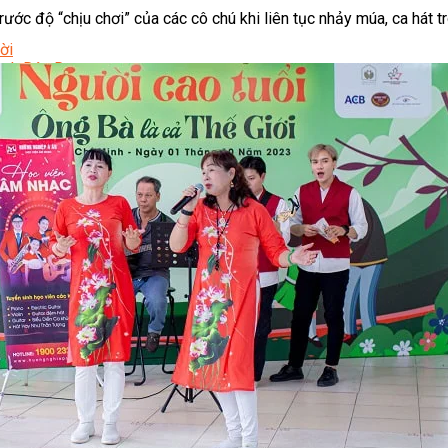
ước độ “chịu chơi” của các cô chú khi liên tục nhảy múa, ca hát t
ời
Lạnh Dân Dụng
ạng