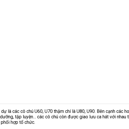
m dự là các cô chú U60, U70 thậm chí là U80, U90. Bên cạnh các 
 dưỡng, tập luyện… các cô chú còn được giao lưu ca hát với nhau
phối hợp tổ chức.