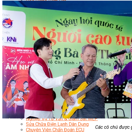
Học Piano Đệm Hát
Học Piano Trẻ Em
Học Đàn Guitar
Học Guitar Đệm Hát
Học Electric Guitar (Guitar Điện)
Học Electric Guitar Cover
Học Keyboard
Học Đánh Trống Jazz
Học Thanh Nhạc
Học Thanh Nhạc Trẻ Em
Học Hát Hay Như Thần Tượng
Học K-POP Dance
Học Nhảy Hiện Đại
Chuyên Đề Tiktok Dance
Kỹ Thuật – Công Nghệ
Kỹ Thuật Viên Điện – Nước – Điện Lạnh Dân Dụng
Kỹ Thuật Viên Điện Lạnh Ô Tô
Kỹ Thuật Viên Điện – Điện Tử Ô Tô Cơ Bản
Kỹ Thuật Viên Điện Lạnh Dân Dụng
Kỹ Thuật Viên Điện Dân Dụng
Kỹ Thuật Viên Điện Công Nghiệp
Nghiệp Vụ Tư Vấn & Giám Sát MEP
Sửa Chữa Điện Lạnh Dân Dụng
Các cô chú được g
Chuyên Viên Chẩn Đoán ECU