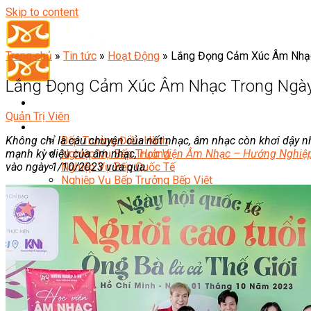
Skip to content
Trang chủ
»
Tin tức
»
Hoạt Động
»
Lắng Đọng Cảm Xúc Âm Nhạc 
Lắng Đọng Cảm Xúc Âm Nhạc Trong Ngày 
Quản Trị Viên
Đầu Bếp
Không chỉ là câu chuyện của nốt nhạc, âm nhạc còn khơi dậy 
Bếp Trưởng Điều Hành
mạnh kỳ diệu của âm nhạc,
Học Viện Âm Nhạc – Hướng Nghiệ
Nghiệp Vụ Bếp Trưởng
vào ngày 1/10/2023 vừa qua.
Nghiệp Vụ Bếp Quốc Tế
Nghiệp Vụ Bếp Trưởng Bếp Việt
Nghiệp Vụ Bếp Trưởng Bếp Âu
Nghiệp Vụ Bếp Trưởng Bếp Á
Nghiệp Vụ Bếp Trưởng Bếp Nhật
Nghiệp Vụ Bếp Trưởng Bếp Hoa
Nghiệp Vụ Bếp Hàn
Nghiệp Vụ Bếp Thái
Nghiệp Vụ Bếp Chay
Nghiệp Vụ Quản Lý Bếp
Nghiệp Vụ Cấp Dưỡng