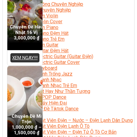
Nhạc Công Chuyên Nghiệp
Ca Sĩ Chuyên Nghiệp
Học Đàn Violin
Học Violin Cover
Chuyên Đề Hàu
Học Đàn Piano
Nhật 16 Vị
Học Piano Đệm Hát
3,000,000
₫
Học Piano Trẻ Em
Học Đàn Guitar
Học Guitar Đệm Hát
Học Electric Guitar (Guitar Điện)
XEM NGAY!!!
Học Electric Guitar Cover
Học Keyboard
Học Đánh Trống Jazz
Học Thanh Nhạc
Học Thanh Nhạc Trẻ Em
Học Hát Hay Như Thần Tượng
Học K-POP Dance
Học Nhảy Hiện Đại
Chuyên Đề Tiktok Dance
Kỹ Thuật – Công Nghệ
Chuyên Đề Mì
Kỹ Thuật Viên Điện – Nước – Điện Lạnh Dân Dụng
Trộn
Kỹ Thuật Viên Điện Lạnh Ô Tô
1,000,000
₫
–
Kỹ Thuật Viên Điện – Điện Tử Ô Tô Cơ Bản
1,500,000
₫