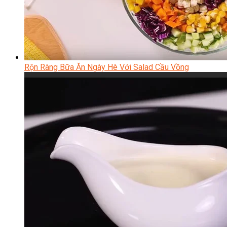
Rộn Ràng Bữa Ăn Ngày Hè Với Salad Cầu Vồng