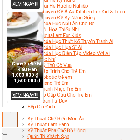
XEM NGAY!!!
Trại Hè Hướng Nghiệp
Chuyên Đề Á Âu Kitchen For Kid & Teen
Chuyên Đề Kỹ Năng Sống
Khóa Học Nấu Ăn Cho Bé
Hội Họa Thiếu Nhi
Digital Art For Kids
Khóa Học Thiết Kế Truyện Tranh Ai
Khóa Học Họa Sĩ Ai
Khóa Học Biên Tập Video Với Ai
Mc Nhí
Chuyên Đề Mì
Kỳ Thủ Cờ Vua
Kiểu Hàn
Lập Trình Cho Trẻ Em
1,000,000
₫
–
Robotic trẻ em
1,500,000
₫
Piano Trẻ Em
Thanh Nhạc Trẻ Em
Sơ Cấp Cứu Cho Trẻ Em
XEM NGAY!!!
Toán Tư Duy
Bếp Gia Đình
Trung Cấp CET
Kỹ Thuật Chế Biến Món Ăn
Kỹ Thuật Làm Bánh
Kỹ Thuật Pha Chế Đồ Uống
Quản Trị Khách Sạn