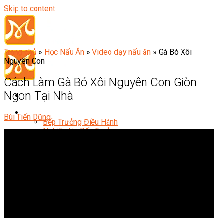
Skip to content
Trang chủ
»
Học Nấu Ăn
»
Video dạy nấu ăn
»
Gà Bó Xôi
Nguyên Con
Cách Làm Gà Bó Xôi Nguyên Con Giòn
Ngon Tại Nhà
Đầu Bếp
Bùi Tiến Dũng
Bếp Trưởng Điều Hành
Nghiệp Vụ Bếp Trưởng
Nghiệp Vụ Bếp Quốc Tế
Nghiệp Vụ Bếp Trưởng Bếp Việt
Nghiệp Vụ Bếp Trưởng Bếp Âu
Nghiệp Vụ Bếp Trưởng Bếp Á
Nghiệp Vụ Bếp Trưởng Bếp Nhật
Nghiệp Vụ Bếp Trưởng Bếp Hoa
Nghiệp Vụ Bếp Hàn
Nghiệp Vụ Bếp Thái
Nghiệp Vụ Bếp Chay