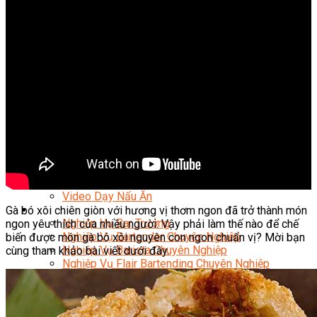
Nghiệp Vụ Quản Lý Bếp
Nghiệp Vụ Cấp Dưỡng
Nghiệp Vụ Bếp Phụ
Điểm Tâm Hồng Kông
Eat Clean
Food Stylist
Master Class
Bếp Gia Đình
Học Nấu Ăn Mở Quán
Chuyên Đề Bếp Nóng
Khởi Sự Kinh Doanh Ngành F&B
Khởi Sự Kinh Doanh Nhà Hàng
Bí Quyết Kinh Doanh và Vận Hành Mô Hình Ẩm
Thực
Video Dạy Nấu Ăn
Pha Chế
Gà bó xôi chiên giòn với hương vị thơm ngon đã trở thành món
Nghiệp Vụ Bar Trưởng
ngon yêu thích của nhiều người. Vậy phải làm thế nào để chế
Nghiệp Vụ Bartender Chuyên Nghiệp
biến được món gà bó xôi nguyên con ngon chuẩn vị? Mời bạn
Nghiệp Vụ Barista Chuyên Nghiệp
cùng tham khảo bài viết dưới đây.
Nghiệp Vụ Flair Bartending Chuyên Nghiệp
Nghiệp Vụ Pha Chế Đặc Biệt
Nghiệp Vụ Pha Chế Tổng Hợp
Nghiệp Vụ Quản Lý Bar