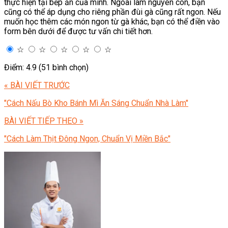
thực hiện tại bếp ăn của mình. Ngoài làm nguyên con, bạn
cũng có thể áp dụng cho riêng phần đùi gà cũng rất ngon. Nếu
muốn học thêm các món ngon từ gà khác, bạn có thể điền vào
form bên dưới để được tư vấn chi tiết hơn.
☆
☆
☆
☆
☆
Điểm: 4.9 (51 bình chọn)
« BÀI VIẾT TRƯỚC
"Cách Nấu Bò Kho Bánh Mì Ăn Sáng Chuẩn Nhà Làm"
BÀI VIẾT TIẾP THEO »
"Cách Làm Thịt Đông Ngon, Chuẩn Vị Miền Bắc"