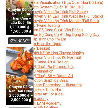
Data Visualization (Trực Quan Hóa Dữ Liệu)
Data System (Quản Trị Dữ Liệu)
Chuyên Đề Lẩu
Chuyên Viên Lập Trình (Full Stack)
Bò: Lẩu Bò
Chuyên Viên Lập Trình Website (Full Stack)
Thập Cẩm –
Chuyên Viên Lập Trình Mobile (Full Stack)
Lẩu Đuôi Bò
Software Testing
1,200,000
₫
–
Trọn Bộ Công Cụ AI Văn Phòng
1,500,000
₫
Trọn Bộ Công Cụ AI Ứng Dụng Giảng Dạy
Lập Trình Cho Trẻ Em
XEM NGAY!!!
Tin Học Ứng Dụng
Thiết Kế (Design)
Thiết Kế Đồ Họa Chuyên Nghiệp
Chuyên Viên Thiết Kế Nội Thất
3D Game Art & Design
Mỹ Thuật Đa Phương Tiện
3D Animation
Mỹ Thuật Số – Digital Art
Motion Graphics Basic
Adobe Photoshop – Illustrator
Chuyên Đề Gà
Hội Họa Thiếu Nhi
Rán Hàn Quốc
Digital Art For Kids
2,000,000
₫
–
Venus Academy
2,500,000
₫
Sunny STEAM Academy
Trại Hè Kỹ Năng