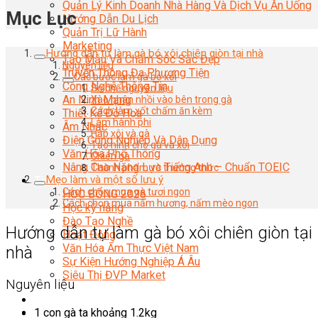
Quản Lý Kinh Doanh Nhà Hàng Và Dịch Vụ Ăn Uống
Mục Lục
Hướng Dẫn Du Lịch
Quản Trị Lữ Hành
Marketing
Hướng dẫn tự làm gà bó xôi chiên giòn tại nhà
Tạo Mẫu Và Chăm Sóc Sắc Đẹp
Nguyên liệu
Truyền Thông Đa Phương Tiện
Các bước làm gà bó xôi
Công Nghệ Thông Tin
Sơ chế nguyên liệu
An Ninh Mạng
Xào nhân nhồi vào bên trong gà
Cách làm xốt chấm ăn kèm
Thiết Kế Đồ Họa
Làm hành phi
Âm Nhạc
Hấp xôi và gà
Điện Công Nghiệp Và Dân Dụng
Tạo hình cho gà và xôi
Văn Hóa Phổ Thông
Chiên gà
Nâng Cao Năng Lực Tiếng Anh – Chuẩn TOEIC
Thành phẩm và thưởng thức
Mẹo làm và một số lưu ý
Tin Tức
Cách chọn mua gà tươi ngon
HỌC BỔNG 2026
Cách chọn mua nấm hương, nấm mèo ngon
Học kỹ năng
Đào Tạo Nghề
Hướng dẫn tự làm gà bó xôi chiên giòn tại
Hoạt Động
Văn Hóa Ẩm Thực Việt Nam
nhà
Sự Kiện Hướng Nghiệp Á Âu
Siêu Thị ĐVP Market
Nguyên liệu
1 con gà ta khoảng 1.2kg