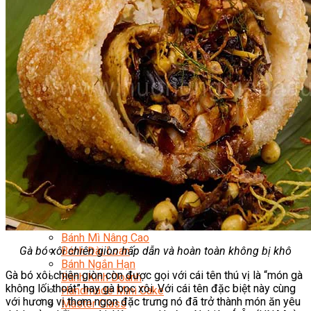
Chuyên Gia Cà Phê
Cà Phê Pha Máy
Khởi Sự Kinh Doanh Cafe – Chuỗi Cafe
Bí Quyết Khởi Nghiệp Mô Hình Đồ Uống
Kinh Doanh Mô Hình Đồ Uống Thịnh Hành
Kinh Doanh Chuỗi Và Nhượng Quyền
Tiếng Anh Chuyên Ngành Pha Chế
Học Làm Kem
Học Pha Chế Trà Sữa
Chuyên Đề Pha Chế
Video Dạy Pha Chế
Làm Bánh
Nghiệp Vụ Bếp Trưởng Bếp Bánh
Nghiệp Vụ Bếp Bánh Quốc Tế
Nghiệp Vụ Quản Lý Bếp Bánh
Nghiệp Vụ Bánh Kem
Bánh Việt
Bánh Nhật
Bánh Mì Nâng Cao
Gà bó xôi chiên giòn hấp dẫn và hoàn toàn không bị khô
Bánh Đài Loan
Bánh Ngắn Hạn
Gà bó xôi chiên giòn còn được gọi với cái tên thú vị là “món gà
Bánh Kinh Doanh
không lối thoát” hay gà bọc xôi. Với cái tên đặc biệt này cùng
Handmade Mini Cake
với hương vị thơm ngon đặc trưng nó đã trở thành món ăn yêu
Master Class