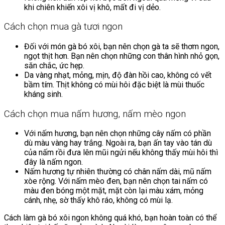
khi chiên khiến xôi vị khô, mất đi vị dẻo.
Cách chọn mua gà tươi ngon
Đối với món gà bó xôi, bạn nên chọn gà ta sẽ thơm ngon,
ngọt thịt hơn. Bạn nên chọn những con thân hình nhỏ gọn,
săn chắc, ức hẹp.
Da vàng nhạt, mỏng, mịn, độ đàn hồi cao, không có vết
bầm tím. Thịt không có mùi hôi đặc biệt là mùi thuốc
kháng sinh.
Cách chọn mua nấm hương, nấm mèo ngon
Với nấm hương, bạn nên chọn những cây nấm có phần
dù màu vàng hay trắng. Ngoài ra, bạn ấn tay vào tán dù
của nấm rồi đưa lên mũi ngửi nếu không thấy mùi hôi thì
đây là nấm ngon.
Nấm hương tự nhiên thường có chân nấm dài, mũ nấm
xòe rộng. Với nấm mèo đen, bạn nên chọn tai nấm có
màu đen bóng một mặt, mặt còn lại màu xám, mỏng
cánh, nhẹ, sờ thấy khô ráo, không có mùi lạ.
Cách làm gà bó xôi ngon không quá khó, bạn hoàn toàn có thể