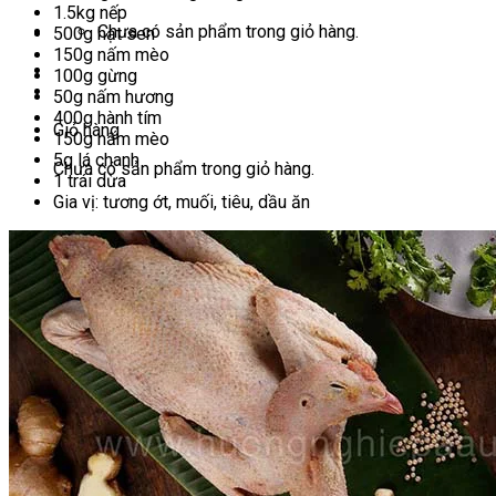
1.5kg nếp
Chưa có sản phẩm trong giỏ hàng.
500g hạt sen
150g nấm mèo
100g gừng
50g nấm hương
400g hành tím
Giỏ hàng
150g nấm mèo
5g lá chanh
Chưa có sản phẩm trong giỏ hàng.
1 trái dừa
Gia vị: tương ớt, muối, tiêu, dầu ăn