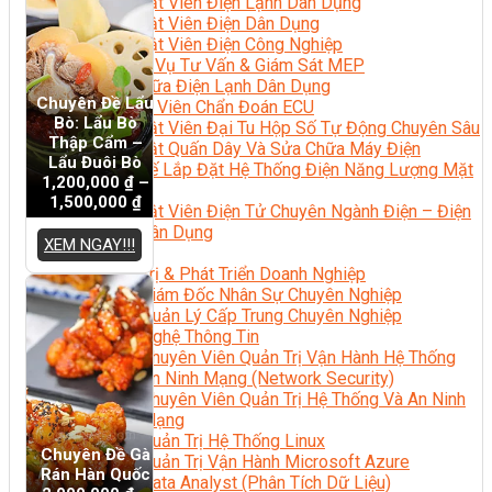
Kỹ Thuật Viên Điện Lạnh Dân Dụng
Kỹ Thuật Viên Điện Dân Dụng
Kỹ Thuật Viên Điện Công Nghiệp
Nghiệp Vụ Tư Vấn & Giám Sát MEP
Sửa Chữa Điện Lạnh Dân Dụng
Chuyên Đề Lẩu
Chuyên Viên Chẩn Đoán ECU
Bò: Lẩu Bò
Kỹ Thuật Viên Đại Tu Hộp Số Tự Động Chuyên Sâu
Thập Cẩm –
Kỹ Thuật Quấn Dây Và Sửa Chữa Máy Điện
Lẩu Đuôi Bò
Thiết Kế Lắp Đặt Hệ Thống Điện Năng Lượng Mặt
1,200,000
₫
–
Trời
1,500,000
₫
Kỹ Thuật Viên Điện Tử Chuyên Ngành Điện – Điện
Lạnh Dân Dụng
XEM NGAY!!!
Ngành Khác
Quản Trị & Phát Triển Doanh Nghiệp
Giám Đốc Nhân Sự Chuyên Nghiệp
Quản Lý Cấp Trung Chuyên Nghiệp
Công Nghệ Thông Tin
Chuyên Viên Quản Trị Vận Hành Hệ Thống
An Ninh Mạng (Network Security)
Chuyên Viên Quản Trị Hệ Thống Và An Ninh
Mạng
Quản Trị Hệ Thống Linux
Chuyên Đề Gà
Quản Trị Vận Hành Microsoft Azure
Rán Hàn Quốc
Data Analyst (Phân Tích Dữ Liệu)