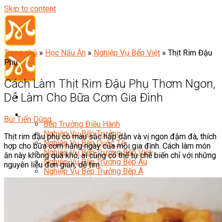
Skip to content
Trang chủ
»
Học Nấu Ăn
»
Nghiệp Vụ Bếp Việt
»
Thịt Rim Đậu
Phụ
Cách Làm Thịt Rim Đậu Phụ Thơm Ngon,
Dễ Làm Cho Bữa Cơm Gia Đình
Đầu Bếp
Bùi Tiến Dũng
Bếp Trưởng Điều Hành
Nghiệp Vụ Bếp Trưởng
Thịt rim đậu phụ có màu sắc hấp dẫn và vị ngon đậm đà, thích
Nghiệp Vụ Bếp Quốc Tế
hợp cho bữa cơm hằng ngày của mỗi gia đình. Cách làm món
Nghiệp Vụ Bếp Trưởng Bếp Việt
ăn này không quá khó, ai cũng có thể tự chế biến chỉ với những
Nghiệp Vụ Bếp Trưởng Bếp Âu
nguyên liệu đơn giản, dễ tìm.
Nghiệp Vụ Bếp Trưởng Bếp Á
Nghiệp Vụ Bếp Trưởng Bếp Nhật
Nghiệp Vụ Bếp Trưởng Bếp Hoa
Nghiệp Vụ Bếp Hàn
Nghiệp Vụ Bếp Thái
Nghiệp Vụ Bếp Chay