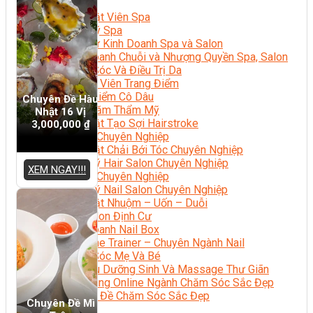
Sắc Đẹp
Kỹ Thuật Viên Spa
Quản Lý Spa
Khởi Sự Kinh Doanh Spa và Salon
Kinh Doanh Chuỗi và Nhượng Quyền Spa, Salon
Chăm Sóc Và Điều Trị Da
Chuyên Viên Trang Điểm
Trang Điểm Cô Dâu
Chuyên Đề Hàu
Phun Xăm Thẩm Mỹ
Nhật 16 Vị
Kỹ Thuật Tạo Sợi Hairstroke
3,000,000
₫
Barber Chuyên Nghiệp
Kỹ Thuật Chải Bới Tóc Chuyên Nghiệp
Quản Lý Hair Salon Chuyên Nghiệp
XEM NGAY!!!
Nối Mi Chuyên Nghiệp
Quản Lý Nail Salon Chuyên Nghiệp
Kỹ Thuật Nhuộm – Uốn – Duỗi
Nail Salon Định Cư
Kinh Doanh Nail Box
Train The Trainer – Chuyên Ngành Nail
Chăm Sóc Mẹ Và Bé
Gội Đầu Dưỡng Sinh Và Massage Thư Giãn
Marketing Online Ngành Chăm Sóc Sắc Đẹp
Chuyên Đề Chăm Sóc Sắc Đẹp
Chuyên Đề Mì
Âm Nhạc