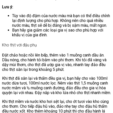
Lưu ý:
Tùy vào độ đậm của nước màu mà bạn có thể điều chỉnh
lại định lượng cho phù hợp. Không nên cho quá nhiều
nước màu, thịt sẽ dễ bị đắng và bị sậm màu, mất ngon.
Bạn hãy gia giảm các loại gia vị sao cho phù hợp với
khẩu vị của gia đình.
Kho thịt với đậu phụ
Đặt chảo hoặc nồi lên bếp, thêm vào 1 muỗng canh dầu ăn.
Dầu nóng, cho hành tỏi băm vào phi thơm. Khi tỏi đã vàng và
dậy mùi thơm, cho thịt đã ướp gia vị vào, nhanh tay đảo đều
cho thịt săn lại trong khoảng 5 phút.
Khi thịt đã săn lại và thấm đều gia vị, bạn hãy cho vào 100ml
nước dừa tươi, 100ml nước lọc. Nêm vào thịt 1,5 muỗng canh
nước mắm và ½ muỗng canh đường, đảo đều cho gia vị hòa
quyện lại với nhau. Đậy nắp và kho lửa nhỏ cho thịt nhanh mềm.
Khi thịt mềm và nước kho hơi sệt lại, cho ớt tươi vào kho cùng
cho thơm. Cho tiếp đậu hũ vào, đảo nhẹ tay cho đậu hũ thấm
đều nước xốt. Kho thêm khoảng 10 phút thì cho đầu hành lá