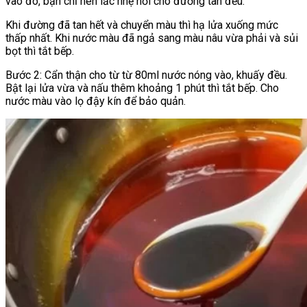
vào đó, bạn chỉ nên lắc nhẹ nồi cho đường tan đều.
Khi đường đã tan hết và chuyển màu thì hạ lửa xuống mức
thấp nhất. Khi nước màu đã ngả sang màu nâu vừa phải và sủi
bọt thì tắt bếp.
Bước 2: Cẩn thận cho từ từ 80ml nước nóng vào, khuấy đều.
Bật lại lửa vừa và nấu thêm khoảng 1 phút thì tắt bếp. Cho
nước màu vào lọ đậy kín để bảo quản.