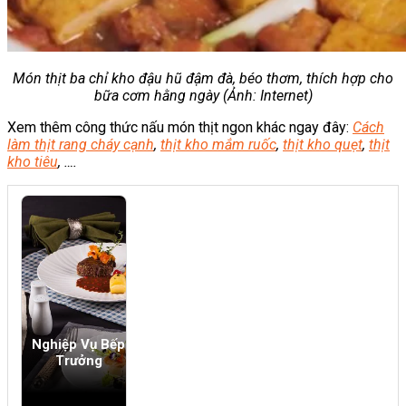
Món thịt ba chỉ kho đậu hũ đậm đà, béo thơm, thích hợp cho
bữa cơm hằng ngày (Ảnh: Internet)
Xem thêm công thức nấu món thịt ngon khác ngay đây:
Cách
làm thịt rang cháy cạnh
,
thịt kho mắm ruốc
,
thịt kho quẹt
,
thịt
kho tiêu
, ….
Nghiệp Vụ Bếp
Trưởng