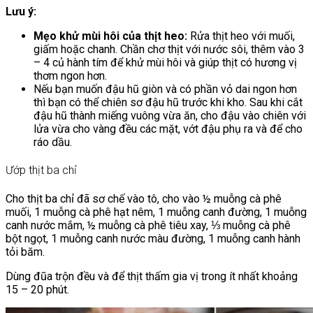
Lưu ý:
Mẹo khử mùi hôi của thịt heo:
Rửa thịt heo với muối,
giấm hoặc chanh. Chần chơ thịt với nước sôi, thêm vào 3
– 4 củ hành tím để khử mùi hôi và giúp thịt có hương vị
thơm ngon hơn.
Nếu bạn muốn đậu hũ giòn và có phần vỏ dai ngon hơn
thì bạn có thể chiên sơ đậu hũ trước khi kho. Sau khi cắt
đậu hũ thành miếng vuông vừa ăn, cho đậu vào chiên với
lửa vừa cho vàng đều các mặt, vớt đậu phụ ra và để cho
ráo dầu.
Ướp thịt ba chỉ
Cho thịt ba chỉ đã sơ chế vào tô, cho vào ½ muỗng cà phê
muối, 1 muỗng cà phê hạt nêm, 1 muỗng canh đường, 1 muỗng
canh nước mắm, ½ muỗng cà phê tiêu xay, ⅓ muỗng cà phê
bột ngọt, 1 muỗng canh nước màu đường, 1 muỗng canh hành
tỏi băm.
Dùng đũa trộn đều và để thịt thấm gia vị trong ít nhất khoảng
15 – 20 phút.