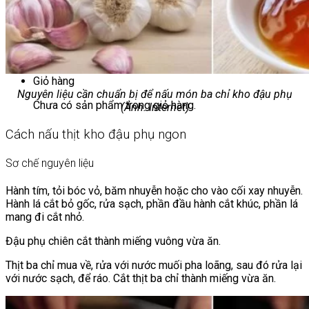
Chưa có sản phẩm trong giỏ hàng.
Giỏ hàng
Nguyên liệu cần chuẩn bị để nấu món ba chỉ kho đậu phụ
Chưa có sản phẩm trong giỏ hàng.
(Ảnh: Internet)
Cách nấu thịt kho đậu phụ ngon
Sơ chế nguyên liệu
Hành tím, tỏi bóc vỏ, băm nhuyễn hoặc cho vào cối xay nhuyễn.
Hành lá cắt bỏ gốc, rửa sạch, phần đầu hành cắt khúc, phần lá
mang đi cắt nhỏ.
Đậu phụ chiên cắt thành miếng vuông vừa ăn.
Thịt ba chỉ mua về, rửa với nước muối pha loãng, sau đó rửa lại
với nước sạch, để ráo. Cắt thịt ba chỉ thành miếng vừa ăn.