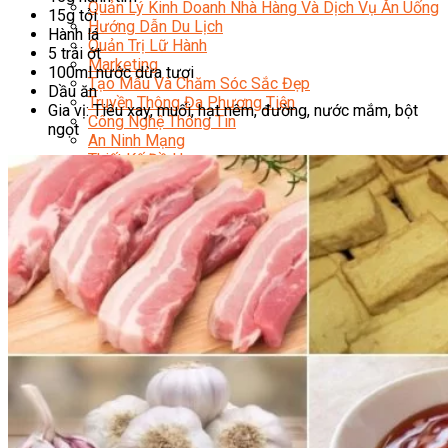
Quản Lý Kinh Doanh Nhà Hàng Và Dịch Vụ Ăn Uống
15g tỏi
Hướng Dẫn Du Lịch
Hành lá
Quản Trị Lữ Hành
5 trái ớt
Marketing
100ml nước dừa tươi
Tạo Mẫu Và Chăm Sóc Sắc Đẹp
Dầu ăn
Truyền Thông Đa Phương Tiện
Gia vị: Tiêu xay, muối, hạt nêm, đường, nước mắm, bột
Công Nghệ Thông Tin
ngọt
An Ninh Mạng
Thiết Kế Đồ Họa
Âm Nhạc
Điện Công Nghiệp Và Dân Dụng
Văn Hóa Phổ Thông
Nâng Cao Năng Lực Tiếng Anh – Chuẩn TOEIC
Tin Tức
HỌC BỔNG 2026
Học kỹ năng
Đào Tạo Nghề
Hoạt Động
Văn Hóa Ẩm Thực Việt Nam
Sự Kiện Hướng Nghiệp Á Âu
Siêu Thị ĐVP Market