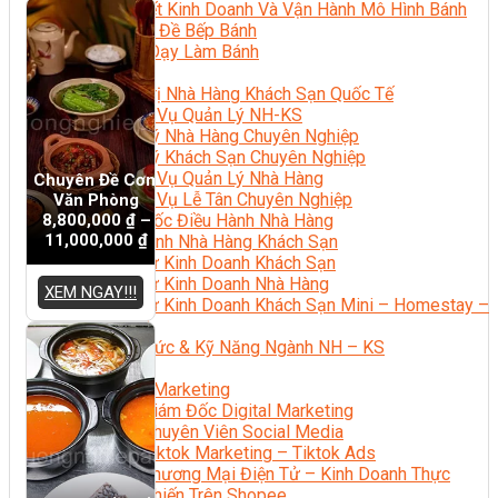
Bí Quyết Kinh Doanh Và Vận Hành Mô Hình Bánh
Chuyên Đề Bếp Bánh
Video Dạy Làm Bánh
Quản Trị NHKS
Quản Trị Nhà Hàng Khách Sạn Quốc Tế
Nghiệp Vụ Quản Lý NH-KS
Quản Lý Nhà Hàng Chuyên Nghiệp
Quản Lý Khách Sạn Chuyên Nghiệp
Nghiệp Vụ Quản Lý Nhà Hàng
Chuyên Đề Cơm
Nghiệp Vụ Lễ Tân Chuyên Nghiệp
Văn Phòng
8,800,000
₫
–
Giám Đốc Điều Hành Nhà Hàng
11,000,000
₫
Tiếng Anh Nhà Hàng Khách Sạn
Khởi Sự Kinh Doanh Khách Sạn
Khởi Sự Kinh Doanh Nhà Hàng
XEM NGAY!!!
Khởi Sự Kinh Doanh Khách Sạn Mini – Homestay –
AirBnB
Kiến Thức & Kỹ Năng Ngành NH – KS
Marketing
Digital Marketing
Giám Đốc Digital Marketing
Chuyên Viên Social Media
Tiktok Marketing – Tiktok Ads
Thương Mại Điện Tử – Kinh Doanh Thực
Chiến Trên Shopee