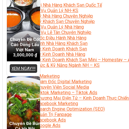
Quản Trị Nhà Hàng Khách Sạn Quốc Tế
Nghiệp Vụ Quản Lý NH-KS
Quản Lý Nhà Hàng Chuyên Nghiệp
Quản Lý Khách Sạn Chuyên Nghiệp
Nghiệp Vụ Quản Lý Nhà Hàng
Nghiệp Vụ Lễ Tân Chuyên Nghiệp
Giám Đốc Điều Hành Nhà Hàng
Chuyên Đề Cốt
Tiếng Anh Nhà Hàng Khách Sạn
Các Dòng Lẩu
Khởi Sự Kinh Doanh Khách Sạn
Việt Nam
Khởi Sự Kinh Doanh Nhà Hàng
3,000,000
₫
Khởi Sự Kinh Doanh Khách Sạn Mini – Homestay – 
Kiến Thức & Kỹ Năng Ngành NH – KS
XEM NGAY!!!
Marketing
Digital Marketing
Giám Đốc Digital Marketing
Chuyên Viên Social Media
Tiktok Marketing – Tiktok Ads
Thương Mại Điện Tử – Kinh Doanh Thực Chiến
Facebook Marketing
Search Engine Optimization (SEO)
Quản Trị Fanpage
Facebook Ads
Chuyên Đề Bún
Google Ads
Cá Hà Nội