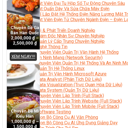
Kỹ Thuật Viên Đại Tu Hộp Số Tự Động Chuyên Sâu
Kỹ Thuật Quấn Dây Và Sửa Chữa Máy Điện
Thiết Kế Lắp Đặt Hệ Thống Điện Năng Lượng Mặt Tr
Kỹ Thuật Viên Điện Tử Chuyên Ngành Điện – Điện 
Ngành Khác
Chuyên Đề Gà
Quản Trị & Phát Triển Doanh Nghiệp
Rán Hàn Quốc
Giám Đốc Nhân Sự Chuyên Nghiệp
2,000,000
₫
–
Quản Lý Cấp Trung Chuyên Nghiệp
2,500,000
₫
Công Nghệ Thông Tin
Chuyên Viên Quản Trị Vận Hành Hệ Thống
XEM NGAY!!!
An Ninh Mạng (Network Security)
Chuyên Viên Quản Trị Hệ Thống Và An Ninh M
Quản Trị Hệ Thống Linux
Quản Trị Vận Hành Microsoft Azure
Data Analyst (Phân Tích Dữ Liệu)
Data Visualization (Trực Quan Hóa Dữ Liệu)
Data System (Quản Trị Dữ Liệu)
Chuyên Viên Lập Trình (Full Stack)
Chuyên Viên Lập Trình Website (Full Stack)
Chuyên Viên Lập Trình Mobile (Full Stack)
Chuyên Đề Mì
Software Testing
Kiểu Hàn
Trọn Bộ Công Cụ AI Văn Phòng
1,000,000
₫
–
Trọn Bộ Công Cụ AI Ứng Dụng Giảng Dạy
1,500,000
₫