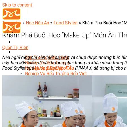
Skip to content
Trang chủ
»
Học Nấu Ăn
»
Food Stylist
»
Khám Phá Buổi Học “M
Khám Phá Buổi Học “Make Up” Món Ăn The
Quản Trị Viên
Đầu Bếp
Nếu nghĩ rằng chỉ cần biết sắp đặt và chụp được những bức hình
Bếp Trưởng Điều Hành
này, bạn cần hiểu về các trường phái trang trí khác nhau trong 
Nghiệp Vụ Bếp Trưởng
Food Stylist của
Hướng Nghiệp Á Âu
(HNAAu) đã trang bị cho họ
Nghiệp Vụ Bếp Quốc Tế
Nghiệp Vụ Bếp Trưởng Bếp Việt
Nghiệp Vụ Bếp Trưởng Bếp Âu
Nghiệp Vụ Bếp Trưởng Bếp Á
Nghiệp Vụ Bếp Trưởng Bếp Nhật
Nghiệp Vụ Bếp Trưởng Bếp Hoa
Nghiệp Vụ Bếp Hàn
Nghiệp Vụ Bếp Thái
Nghiệp Vụ Bếp Chay
Nghiệp Vụ Quản Lý Bếp
Nghiệp Vụ Cấp Dưỡng