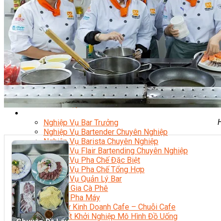
Nghiệp Vụ Bếp Phụ
Điểm Tâm Hồng Kông
Eat Clean
Food Stylist
Master Class
Bếp Gia Đình
Học Nấu Ăn Mở Quán
Chuyên Đề Bếp Nóng
Khởi Sự Kinh Doanh Ngành F&B
Khởi Sự Kinh Doanh Nhà Hàng
Bí Quyết Kinh Doanh và Vận Hành Mô Hình Ẩm Thực
Video Dạy Nấu Ăn
Pha Chế
Nghiệp Vụ Bar Trưởng
Nghiệp Vụ Bartender Chuyên Nghiệp
Nghiệp Vụ Barista Chuyên Nghiệp
Nghiệp Vụ Flair Bartending Chuyên Nghiệp
Nghiệp Vụ Pha Chế Đặc Biệt
Nghiệp Vụ Pha Chế Tổng Hợp
Nghiệp Vụ Quản Lý Bar
Chuyên Gia Cà Phê
Cà Phê Pha Máy
Khởi Sự Kinh Doanh Cafe – Chuỗi Cafe
Bí Quyết Khởi Nghiệp Mô Hình Đồ Uống