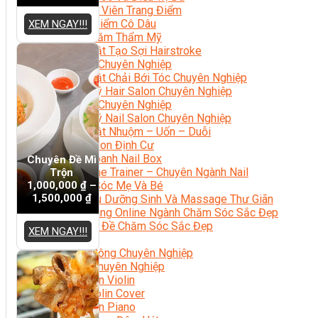
Chuyên Viên Trang Điểm
Trang Điểm Cô Dâu
XEM NGAY!!!
Phun Xăm Thẩm Mỹ
Kỹ Thuật Tạo Sợi Hairstroke
Barber Chuyên Nghiệp
Kỹ Thuật Chải Bới Tóc Chuyên Nghiệp
Quản Lý Hair Salon Chuyên Nghiệp
Nối Mi Chuyên Nghiệp
Quản Lý Nail Salon Chuyên Nghiệp
Kỹ Thuật Nhuộm – Uốn – Duỗi
Nail Salon Định Cư
Kinh Doanh Nail Box
Chuyên Đề Mì
Train The Trainer – Chuyên Ngành Nail
Trộn
1,000,000
₫
–
Chăm Sóc Mẹ Và Bé
1,500,000
₫
Gội Đầu Dưỡng Sinh Và Massage Thư Giãn
Marketing Online Ngành Chăm Sóc Sắc Đẹp
Chuyên Đề Chăm Sóc Sắc Đẹp
XEM NGAY!!!
Âm Nhạc
Nhạc Công Chuyên Nghiệp
Ca Sĩ Chuyên Nghiệp
Học Đàn Violin
Học Violin Cover
Học Đàn Piano