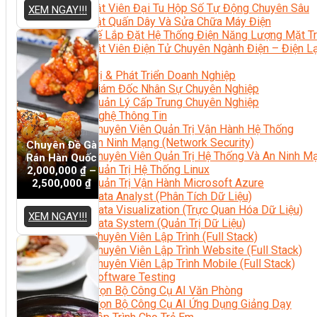
Kỹ Thuật Viên Đại Tu Hộp Số Tự Động Chuyên Sâu
XEM NGAY!!!
Kỹ Thuật Quấn Dây Và Sửa Chữa Máy Điện
Thiết Kế Lắp Đặt Hệ Thống Điện Năng Lượng Mặt Tr
Kỹ Thuật Viên Điện Tử Chuyên Ngành Điện – Điện 
Ngành Khác
Quản Trị & Phát Triển Doanh Nghiệp
Giám Đốc Nhân Sự Chuyên Nghiệp
Quản Lý Cấp Trung Chuyên Nghiệp
Công Nghệ Thông Tin
Chuyên Viên Quản Trị Vận Hành Hệ Thống
An Ninh Mạng (Network Security)
Chuyên Đề Gà
Chuyên Viên Quản Trị Hệ Thống Và An Ninh M
Rán Hàn Quốc
Quản Trị Hệ Thống Linux
2,000,000
₫
–
Quản Trị Vận Hành Microsoft Azure
2,500,000
₫
Data Analyst (Phân Tích Dữ Liệu)
Data Visualization (Trực Quan Hóa Dữ Liệu)
XEM NGAY!!!
Data System (Quản Trị Dữ Liệu)
Chuyên Viên Lập Trình (Full Stack)
Chuyên Viên Lập Trình Website (Full Stack)
Chuyên Viên Lập Trình Mobile (Full Stack)
Software Testing
Trọn Bộ Công Cụ AI Văn Phòng
Trọn Bộ Công Cụ AI Ứng Dụng Giảng Dạy