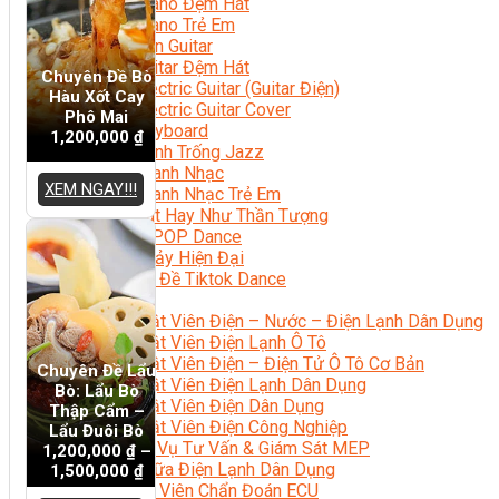
Học Piano Đệm Hát
Học Piano Trẻ Em
Học Đàn Guitar
Học Guitar Đệm Hát
Chuyên Đề Bò
Học Electric Guitar (Guitar Điện)
Hàu Xốt Cay
Học Electric Guitar Cover
Phô Mai
Học Keyboard
1,200,000
₫
Học Đánh Trống Jazz
Học Thanh Nhạc
XEM NGAY!!!
Học Thanh Nhạc Trẻ Em
Học Hát Hay Như Thần Tượng
Học K-POP Dance
Học Nhảy Hiện Đại
Chuyên Đề Tiktok Dance
Kỹ Thuật – Công Nghệ
Kỹ Thuật Viên Điện – Nước – Điện Lạnh Dân Dụng
Kỹ Thuật Viên Điện Lạnh Ô Tô
Kỹ Thuật Viên Điện – Điện Tử Ô Tô Cơ Bản
Chuyên Đề Lẩu
Kỹ Thuật Viên Điện Lạnh Dân Dụng
Bò: Lẩu Bò
Kỹ Thuật Viên Điện Dân Dụng
Thập Cẩm –
Kỹ Thuật Viên Điện Công Nghiệp
Lẩu Đuôi Bò
Nghiệp Vụ Tư Vấn & Giám Sát MEP
1,200,000
₫
–
Sửa Chữa Điện Lạnh Dân Dụng
1,500,000
₫
Chuyên Viên Chẩn Đoán ECU