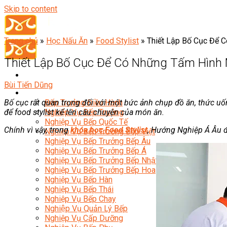
Skip to content
Trang chủ
»
Học Nấu Ăn
»
Food Stylist
»
Thiết Lập Bố Cục Để 
Thiết Lập Bố Cục Để Có Những Tấm Hình
Bùi Tiến Dũng
Đầu Bếp
Bố cục rất quan trọng đối với một bức ảnh chụp đồ ăn, thức uốn
Bếp Trưởng Điều Hành
để food stylist kể lên câu chuyện của món ăn.
Nghiệp Vụ Bếp Trưởng
Nghiệp Vụ Bếp Quốc Tế
Chính vì vậy, trong
khóa học Food Stylist
, Hướng Nghiệp Á Âu đã
Nghiệp Vụ Bếp Trưởng Bếp Việt
Nghiệp Vụ Bếp Trưởng Bếp Âu
Nghiệp Vụ Bếp Trưởng Bếp Á
Nghiệp Vụ Bếp Trưởng Bếp Nhật
Nghiệp Vụ Bếp Trưởng Bếp Hoa
Nghiệp Vụ Bếp Hàn
Nghiệp Vụ Bếp Thái
Nghiệp Vụ Bếp Chay
Nghiệp Vụ Quản Lý Bếp
Nghiệp Vụ Cấp Dưỡng