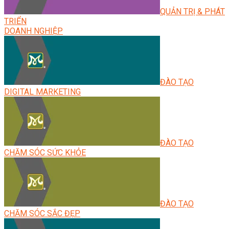
QUẢN TRỊ & PHÁT
TRIỂN
DOANH NGHIỆP
ĐÀO TẠO
DIGITAL MARKETING
ĐÀO TẠO
CHĂM SÓC SỨC KHỎE
ĐÀO TẠO
CHĂM SÓC SẮC ĐẸP