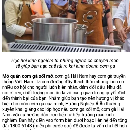
Học hỏi kinh nghiệm từ những người có chuyên môn
sẽ giúp bạn hạn chế rủi ro khi kinh doanh cơm gà
Mở quán cơm gà xối mỡ
, cơm gà Hải Nam hay cơm gà truyền
thống Việt Nam… là con đường đầy thách thức nhưng luôn có
nhiều cơ hội cho người luôn kiên nhẫn, dám đối đầu. Như đã
nói ở trên, chất lượng món ăn là vô cùng quan trọng quyết định
đến thành bại của bạn. Nhằm giúp bạn tạo nên hương vị khác
biệt cho món cơm gà của mình, Hướng Nghiệp Á Âu thường
xuyên khai giảng các lớp học nấu cơm gà xối mỡ, cơm gà Hải
Nam với sự hướng dẫn trực tiếp từ bếp trưởng giàu kinh
nghiệm. Bạn hãy điền vào form bên dưới hoặc liên hệ đến tổng
đài 1800 6148 (miễn phí cước gọi) để được tư vấn chi tiết hơn