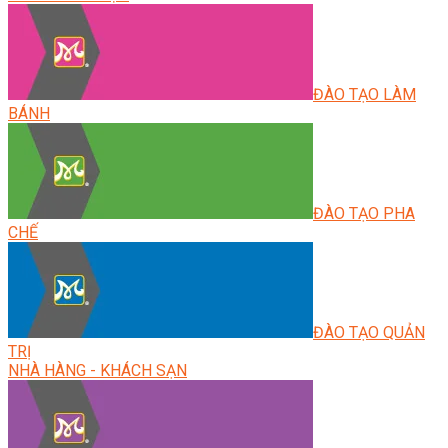
ĐÀO TẠO LÀM
BÁNH
ĐÀO TẠO PHA
CHẾ
ĐÀO TẠO QUẢN
TRỊ
NHÀ HÀNG - KHÁCH SẠN