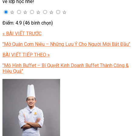
về lớp học nhé!
☆
☆
☆
☆
☆
Điểm: 4.9 (46 bình chọn)
« BÀI VIẾT TRƯỚC
"Mở Quán Cơm Niêu – Những Lưu Ý Cho Người Mới Bắt Đầu"
BÀI VIẾT TIẾP THEO »
"Mô Hình Buffet – Bí Quyết Kinh Doanh Buffet Thành Công &
Hiệu Quả"