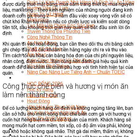
Quản Lý Kinh Doanh Nhà Hàng Và Dịch Vụ Ăn Uống
được dùng thuê mặt bằng, mua sắm trang thiết bị, mua nguyên
Hướng Dẫn Du Lịch
liệu, marketing… Theo kinh nghiệm của những người đang kinh
Quản Trị Lữ Hành
doanh cơm gà, trong 2 – 3 năm đầu việc xoay vòng vốn sẽ có
Marketing
chút khó khăn tuy nhiên nếu có chiến lược và kiểm soát dòng
Tạo Mẫu Và Chăm Sóc Sắc Đẹp
tiền tốt, sau khoảng thời gian này quán sẽ bắt đầu sinh lời ổn
Truyền Thông Đa Phương Tiện
định.
Công Nghệ Thông Tin
An Ninh Mạng
Khi quán đi vào hoạt động, bạn cần theo dõi thu chi bằng cách
Thiết Kế Đồ Họa
ghi chép đầy đủ các khoản tiền hằng ngày chi ra và thu vào.
Âm Nhạc
Tìm cách tối ưu hóa, cân bằng hóa đơn của chi phí nguyên liệu,
Điện Công Nghiệp Và Dân Dụng
nhân công, điện nước… Bạn cũng nên đánh giá hiệu quả kinh
Văn Hóa Phổ Thông
doanh để điều chỉnh tài chính phù hợp với tình hình hiện tại của
Nâng Cao Năng Lực Tiếng Anh – Chuẩn TOEIC
quán.
Tin Tức
HỌC BỔNG 2026
Công thức chế biến và hương vị món ăn
Học kỹ năng
làm nên thành công
Đào Tạo Nghề
Hoạt Động
Văn Hóa Ẩm Thực Việt Nam
Để có lượng khách hàng ổn định và không ngừng tăng lên, bạn
Sự Kiện Hướng Nghiệp Á Âu
cần sở hữu cho mình công thức chế biến cơm gà với hương vị
Siêu Thị ĐVP Market
cuốn hút riêng biệt mà chỉ có ở quán của mình. Khách hàng sẽ
mong muốn hạt cơm mềm, tơi xốp, có độ ẩm vừa phải, không
quá khô hoặc không quá nhão. Thịt gà dai mềm, thấm vị, không