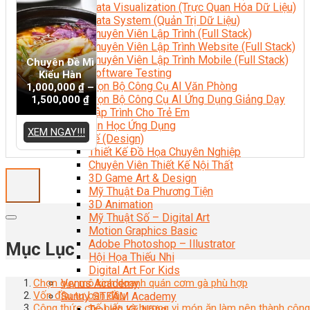
Data Visualization (Trực Quan Hóa Dữ Liệu)
Data System (Quản Trị Dữ Liệu)
Chuyên Viên Lập Trình (Full Stack)
Chuyên Viên Lập Trình Website (Full Stack)
Chuyên Viên Lập Trình Mobile (Full Stack)
Chuyên Đề Mì
Software Testing
Kiểu Hàn
Trọn Bộ Công Cụ AI Văn Phòng
1,000,000
₫
–
Trọn Bộ Công Cụ AI Ứng Dụng Giảng Dạy
1,500,000
₫
Lập Trình Cho Trẻ Em
Tin Học Ứng Dụng
XEM NGAY!!!
Thiết Kế (Design)
Thiết Kế Đồ Họa Chuyên Nghiệp
Chuyên Viên Thiết Kế Nội Thất
3D Game Art & Design
Mỹ Thuật Đa Phương Tiện
3D Animation
Mỹ Thuật Số – Digital Art
Motion Graphics Basic
Adobe Photoshop – Illustrator
Mục Lục
Hội Họa Thiếu Nhi
Digital Art For Kids
Venus Academy
Chọn quy mô kinh doanh quán cơm gà phù hợp
Vốn đầu tư ban đầu
Sunny STEAM Academy
Công thức chế biến và hương vị món ăn làm nên thành công
Trại Hè Kỹ Năng