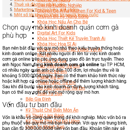
Thuê và đào tạo nhân viên
Trại Hè Hướng Nghiệp
Marketing thương hiệu, sản phẩm
Chuyên Đề Á Âu Kitchen For Kid & Teen
Một số lời khuyên khác từ người trong cuộc
Chuyên Đề Kỹ Năng Sống
Khóa Học Nấu Ăn Cho Bé
Chọn quy mô kinh doanh quán cơm gà
Hội Họa Thiếu Nhi
Digital Art For Kids
phù hợp
Khóa Học Thiết Kế Truyện Tranh Ai
Khóa Học Họa Sĩ Ai
Bạn nên bắt đầu với quy mô nhỏ theo kiểu truyền thống hoặc
Khóa Học Biên Tập Video Với Ai
kinh doanh online. Rất nhiều người đi lên từ việc kinh doanh
Mc Nhí
cơm gà online trên các ứng dụng giao đồ ăn trực tuyến. Theo
Kỳ Thủ Cờ Vua
anh Ngọc Nam đang
kinh doanh cơm gà online
tại TP HCM,
Lập Trình Cho Trẻ Em
có nhiều ngày quán anh có đến 100 đơn, lợi nhuận thu về là
Robotic trẻ em
khoảng 5.000.000đ/ngày. Bạn có thể tham khảo hình thức này
Piano Trẻ Em
hoặc kết hợp cả online hoặc offline để thêm lượng khách hàng.
Thanh Nhạc Trẻ Em
Sau khi đã bước vào kinh doanh ổn định, lượng khách tăng,
Sơ Cấp Cứu Cho Trẻ Em
bạn có thể suy nghĩ để việc mở rộng quy mô hơn.
Toán Tư Duy
Bếp Gia Đình
Vốn đầu tư ban đầu
Trung Cấp CET
Kỹ Thuật Chế Biến Món Ăn
Kỹ Thuật Làm Bánh
Vốn là khâu vô cùng quan trọng để khởi nghiệp. Mức vốn bỏ ra
Kỹ Thuật Pha Chế Đồ Uống
phụ thuộc vào quy mô mà bạn lựa chọn. Với quy mô trung bình,
Quản Trị Khách Sạn
bạn cần từ 300.000.000đ tiền vốn ban đầu. Khoản tiền này sẽ