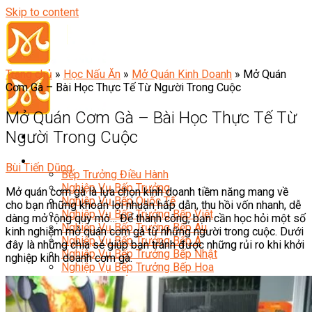
Skip to content
Trang chủ
»
Học Nấu Ăn
»
Mở Quán Kinh Doanh
»
Mở Quán
Cơm Gà – Bài Học Thực Tế Từ Người Trong Cuộc
Mở Quán Cơm Gà – Bài Học Thực Tế Từ
Người Trong Cuộc
Đầu Bếp
Bùi Tiến Dũng
Bếp Trưởng Điều Hành
Nghiệp Vụ Bếp Trưởng
Mở quán cơm gà là lựa chọn kinh doanh tiềm năng mang về
Nghiệp Vụ Bếp Quốc Tế
cho bạn những khoản lợi nhuận hấp dẫn, thu hồi vốn nhanh, dễ
Nghiệp Vụ Bếp Trưởng Bếp Việt
dàng mở rộng quy mô… Để thành công, bạn cần học hỏi một số
Nghiệp Vụ Bếp Trưởng Bếp Âu
kinh nghiệm mở quán cơm gà từ những người trong cuộc. Dưới
Nghiệp Vụ Bếp Trưởng Bếp Á
đây là những chia sẻ giúp bạn tránh được những rủi ro khi khởi
Nghiệp Vụ Bếp Trưởng Bếp Nhật
nghiệp kinh doanh cơm gà.
Nghiệp Vụ Bếp Trưởng Bếp Hoa
Nghiệp Vụ Bếp Hàn
Nghiệp Vụ Bếp Thái
Nghiệp Vụ Bếp Chay