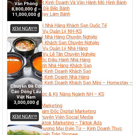
Bí Quyết Kinh Doanh Và Vận Hành Mô Hình Bánh
Văn Phòng
Chuyên Đề Bếp Bánh
8,800,000
₫
–
Video Dạy Làm Bánh
11,000,000
₫
Quản Trị NHKS
Quản Trị Nhà Hàng Khách Sạn Quốc Tế
XEM NGAY!!!
Nghiệp Vụ Quản Lý NH-KS
Quản Lý Nhà Hàng Chuyên Nghiệp
Quản Lý Khách Sạn Chuyên Nghiệp
Nghiệp Vụ Quản Lý Nhà Hàng
Nghiệp Vụ Lễ Tân Chuyên Nghiệp
Giám Đốc Điều Hành Nhà Hàng
Tiếng Anh Nhà Hàng Khách Sạn
Khởi Sự Kinh Doanh Khách Sạn
Khởi Sự Kinh Doanh Nhà Hàng
Khởi Sự Kinh Doanh Khách Sạn Mini – Homestay –
Chuyên Đề Cốt
AirBnB
Các Dòng Lẩu
Kiến Thức & Kỹ Năng Ngành NH – KS
Việt Nam
Marketing
3,000,000
₫
Digital Marketing
Giám Đốc Digital Marketing
XEM NGAY!!!
Chuyên Viên Social Media
Tiktok Marketing – Tiktok Ads
Thương Mại Điện Tử – Kinh Doanh Thực
Chiến Trên Shopee