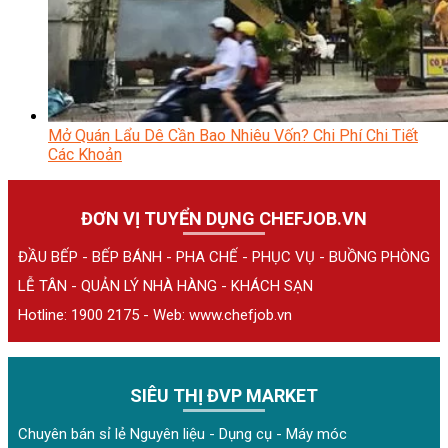
Mở Quán Lẩu Dê Cần Bao Nhiêu Vốn? Chi Phí Chi Tiết
Các Khoản
ĐƠN VỊ TUYỂN DỤNG CHEFJOB.VN
ĐẦU BẾP - BẾP BÁNH - PHA CHẾ - PHỤC VỤ - BUỒNG PHÒNG
LỄ TÂN - QUẢN LÝ NHÀ HÀNG - KHÁCH SẠN
Hotline: 1900 2175 - Web:
www.chefjob.vn
SIÊU THỊ ĐVP MARKET
Chuyên bán sỉ lẻ Nguyên liệu - Dụng cụ - Máy móc