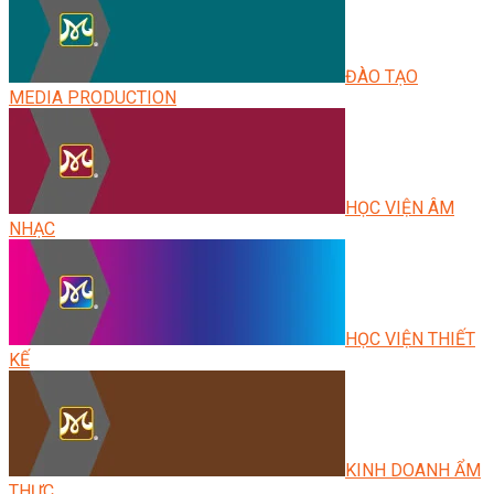
ĐÀO TẠO
MEDIA PRODUCTION
HỌC VIỆN ÂM
NHẠC
HỌC VIỆN THIẾT
KẾ
KINH DOANH ẨM
THỰC