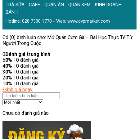
TRÀ SỮA - CAFÉ - QUÁN ĂN - QUÁN KEM - KINH DOANH
BÁNH
Hotline: 028 7300 1770 - Web:
www.dvpmarket.com
Có (0) bình luận cho: Mở Quán Cơm Gà – Bài Học Thực Tế Từ
Người Trong Cuộc
0
Đánh giá trung bình
5
0%
| 0 đánh giá
4
0%
| 0 đánh giá
3
0%
| 0 đánh giá
2
0%
| 0 đánh giá
1
0%
| 0 đánh giá
Đánh giá ngay
Chưa có đánh giá nào.