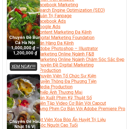
Facebook Marketing
Search Engine Optimization (SEO)
Quản Trị Fanpage
Facebook Ads
Google Ads
Content Marketing Đa Kênh
Chuyên Đề Bún
Digital Marketing Foundation
Cá Hà Nội
Bán Hàng Đa Kênh
1,000,000
₫
–
Adobe Photoshop – Illustrator
1,200,000
₫
Marketing Online Ngành F&B
Marketing Online Ngành Chăm Sóc Sắc Đẹp
Chuyên Đề Digital Marketing
XEM NGAY!!!
Media Production
Chuyên Viên Tổ Chức Sự Kiện
Truyền Thông Đa Phương Tiện
Media Production
Nhiếp Ảnh Thương Mại
Sản Xuất Phim Kỹ Thuật Số
Biên Tập Video Cơ Bản Với Capcut
Dựng Phim Cơ Bản Với Adobe Premiere Pro
Sức Khỏe
Kỹ Thuật Viên Xoa Bóp Ấn Huyệt Trị Liệu
Chuyên Đề Hàu
Chăm Sóc Người Cao Tuổi
Nhật 16 Vị