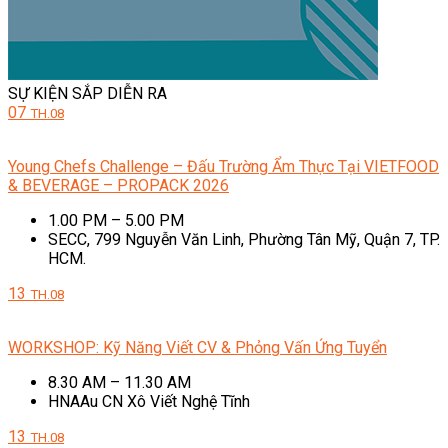
SỰ KIỆN SẮP DIỄN RA
07
TH.08
Young Chefs Challenge – Đấu Trường Ẩm Thực Tại VIETFOOD
& BEVERAGE – PROPACK 2026
1.00 PM – 5.00 PM
SECC, 799 Nguyễn Văn Linh, Phường Tân Mỹ, Quận 7, TP.
HCM.
13
TH.08
WORKSHOP: Kỹ Năng Viết CV & Phỏng Vấn Ứng Tuyển
8.30 AM – 11.30 AM
HNAAu CN Xô Viết Nghệ Tĩnh
13
TH.08