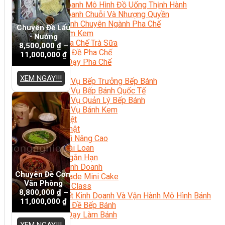
Kinh Doanh Mô Hình Đồ Uống Thịnh Hành
Kinh Doanh Chuỗi Và Nhượng Quyền
Tiếng Anh Chuyên Ngành Pha Chế
Chuyên Đề Lẩu
Học Làm Kem
- Nướng
Học Pha Chế Trà Sữa
8,500,000
₫
–
Chuyên Đề Pha Chế
11,000,000
₫
Video Dạy Pha Chế
Làm Bánh
XEM NGAY!!!
Nghiệp Vụ Bếp Trưởng Bếp Bánh
Nghiệp Vụ Bếp Bánh Quốc Tế
Nghiệp Vụ Quản Lý Bếp Bánh
Nghiệp Vụ Bánh Kem
Bánh Việt
Bánh Nhật
Bánh Mì Nâng Cao
Bánh Đài Loan
Bánh Ngắn Hạn
Bánh Kinh Doanh
Chuyên Đề Cơm
Handmade Mini Cake
Văn Phòng
Master Class
8,800,000
₫
–
Bí Quyết Kinh Doanh Và Vận Hành Mô Hình Bánh
11,000,000
₫
Chuyên Đề Bếp Bánh
Video Dạy Làm Bánh
Quản Trị NHKS
XEM NGAY!!!