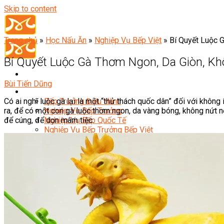
Skip to content
Trang chủ
»
Học Nấu Ăn
»
Nghiệp Vụ Bếp Việt
»
Bí Quyết Luộc 
Bí Quyết Luộc Gà Thơm Ngon, Da Giòn, Kh
Bùi Tiến Dũng
Đầu Bếp
Có ai nghĩ luộc gà lại là một “thử thách quốc dân” đối với khôn
Bếp Trưởng Điều Hành
ra, để có một con gà luộc thơm ngon, da vàng bóng, không nứt nẻ
Nghiệp Vụ Bếp Trưởng
để cúng, để dọn mâm tiệc.
Nghiệp Vụ Bếp Quốc Tế
Nghiệp Vụ Bếp Trưởng Bếp Việt
Nghiệp Vụ Bếp Trưởng Bếp Âu
Nghiệp Vụ Bếp Trưởng Bếp Á
Nghiệp Vụ Bếp Trưởng Bếp Nhật
Nghiệp Vụ Bếp Trưởng Bếp Hoa
Nghiệp Vụ Bếp Hàn
Nghiệp Vụ Bếp Thái
Nghiệp Vụ Bếp Chay
Nghiệp Vụ Quản Lý Bếp
Nghiệp Vụ Cấp Dưỡng