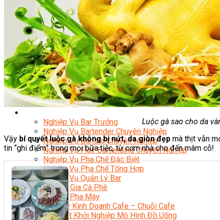
Nghiệp Vụ Bếp Phụ
Điểm Tâm Hồng Kông
Eat Clean
Food Stylist
Master Class
Bếp Gia Đình
Học Nấu Ăn Mở Quán
Chuyên Đề Bếp Nóng
Khởi Sự Kinh Doanh Ngành F&B
Khởi Sự Kinh Doanh Nhà Hàng
Bí Quyết Kinh Doanh và Vận Hành Mô Hình Ẩm Thực
Video Dạy Nấu Ăn
Pha Chế
Luộc gà sao cho da vàn
Nghiệp Vụ Bar Trưởng
Nghiệp Vụ Bartender Chuyên Nghiệp
Vậy
bí quyết luộc gà không bị nứt, da giòn đẹp
mà thịt vẫn m
Nghiệp Vụ Barista Chuyên Nghiệp
tin “ghi điểm” trong mọi bữa tiệc, từ cơm nhà cho đến mâm cỗ!
Nghiệp Vụ Flair Bartending Chuyên Nghiệp
Nghiệp Vụ Pha Chế Đặc Biệt
Nghiệp Vụ Pha Chế Tổng Hợp
Nghiệp Vụ Quản Lý Bar
Chuyên Gia Cà Phê
Cà Phê Pha Máy
Khởi Sự Kinh Doanh Cafe – Chuỗi Cafe
Bí Quyết Khởi Nghiệp Mô Hình Đồ Uống