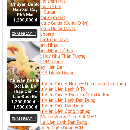
Học Piano Đệm Hát
Chuyên Đề Bò
Học Piano Trẻ Em
Hàu Xốt Cay
Học Đàn Guitar
Phô Mai
Học Guitar Đệm Hát
1,200,000
₫
Học Electric Guitar (Guitar Điện)
Học Electric Guitar Cover
XEM NGAY!!!
Học Keyboard
Học Đánh Trống Jazz
Học Thanh Nhạc
Học Thanh Nhạc Trẻ Em
Học Hát Hay Như Thần Tượng
Học K-POP Dance
Học Nhảy Hiện Đại
Chuyên Đề Tiktok Dance
Kỹ Thuật – Công Nghệ
Chuyên Đề Lẩu
Kỹ Thuật Viên Điện – Nước – Điện Lạnh Dân Dụng
Bò: Lẩu Bò
Kỹ Thuật Viên Điện Lạnh Ô Tô
Thập Cẩm –
Kỹ Thuật Viên Điện – Điện Tử Ô Tô Cơ Bản
Lẩu Đuôi Bò
Kỹ Thuật Viên Điện Lạnh Dân Dụng
1,200,000
₫
–
Kỹ Thuật Viên Điện Dân Dụng
1,500,000
₫
Kỹ Thuật Viên Điện Công Nghiệp
Nghiệp Vụ Tư Vấn & Giám Sát MEP
XEM NGAY!!!
Sửa Chữa Điện Lạnh Dân Dụng
Chuyên Viên Chẩn Đoán ECU